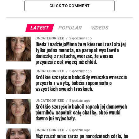
CLICK TO COMMENT
LATEST
POPULAR
VIDEOS
UNCATEGORIZED
2 godziny ago
Bieda i nadziejaMimo że w kieszeni została jej
tylko jedna moneta, na parapet wystawiła
doniczkę z rzeżuchą, wierząc, że wiosna
przyniesie coś więcej niż chłód.
UNCATEGORIZED
3 godziny ago
Krótkie szczęście babciGdy wnuczka wreszcie
przyszła z wizytą, babcia zapomniała o
wszystkich swoich troskach.
UNCATEGORIZED
5 godzin ago
Krótkie szczęście babciI zapach jej domowych
pierników napełnił całą chatkę, choć wnuki
dawno już wyjechały.
UNCATEGORIZED
6 godzin ago
Mąż rzucił mnie zaraz po narodzinach córki, bo