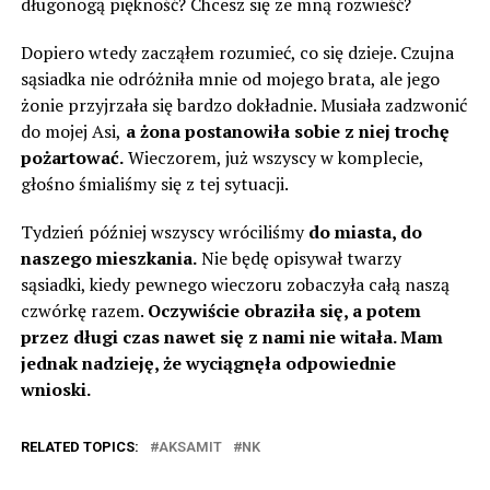
długonogą piękność? Chcesz się ze mną rozwieść?
Dopiero wtedy zacząłem rozumieć, co się dzieje. Czujna
sąsiadka nie odróżniła mnie od mojego brata, ale jego
żonie przyjrzała się bardzo dokładnie. Musiała zadzwonić
do mojej Asi,
a żona postanowiła sobie z niej trochę
pożartować.
Wieczorem, już wszyscy w komplecie,
głośno śmialiśmy się z tej sytuacji.
Tydzień później wszyscy wróciliśmy
do miasta, do
naszego mieszkania.
Nie będę opisywał twarzy
sąsiadki, kiedy pewnego wieczoru zobaczyła całą naszą
czwórkę razem.
Oczywiście obraziła się, a potem
przez długi czas nawet się z nami nie witała. Mam
jednak nadzieję, że wyciągnęła odpowiednie
wnioski.
RELATED TOPICS:
AKSAMIT
NK