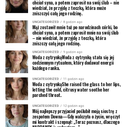
chciał syna, a potem zaprosił na swój ślub – nie
wiedział, że przyjdę z teczką, która może
zniszczyć całą jego rodzinę.
UNCATEGORIZED
8 godzin ago
Mąż zostawił mnie tuż po narodzinach córki, bo
chciał syna, a potem zaprosił mnie na swój ślub
– nie wiedział, że przyjdę z teczką, która
zniszczy całą jego rodzinę.
UNCATEGORIZED
9 godzin ago
Woda z cytrynkąWoda z cytrynką stała się jej
codziennym rytuałem, który dodawał energii
każdego ranka.
UNCATEGORIZED
11 godzin ago
Woda z cytrynkąShe raised the glass to her lips,
letting the cold, citrusy water soothe her
parched throat.
UNCATEGORIZED
12 godzin ago
Mój najlepszy przyjaciel poślubił moją siostrę z
zespołem Downa—Gdy walczyła o życie, wręczył
mi kontrakt i szepnął: „Teraz poznasz, dlaczego