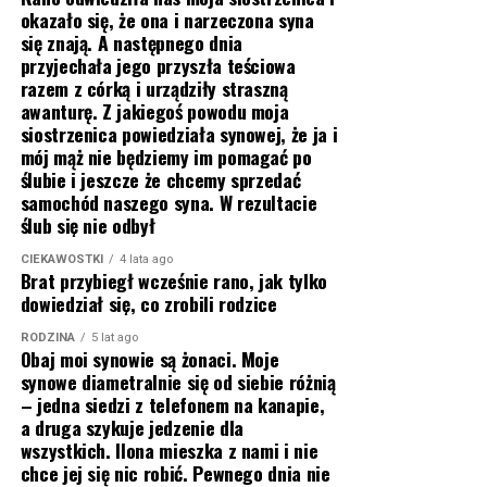
okazało się, że ona i narzeczona syna
się znają. A następnego dnia
przyjechała jego przyszła teściowa
razem z córką i urządziły straszną
awanturę. Z jakiegoś powodu moja
siostrzenica powiedziała synowej, że ja i
mój mąż nie będziemy im pomagać po
ślubie i jeszcze że chcemy sprzedać
samochód naszego syna. W rezultacie
ślub się nie odbył
CIEKAWOSTKI
4 lata ago
Brat przybiegł wcześnie rano, jak tylko
dowiedział się, co zrobili rodzice
RODZINA
5 lat ago
Obaj moi synowie są żonaci. Moje
synowe diametralnie się od siebie różnią
– jedna siedzi z telefonem na kanapie,
a druga szykuje jedzenie dla
wszystkich. Ilona mieszka z nami i nie
chce jej się nic robić. Pewnego dnia nie