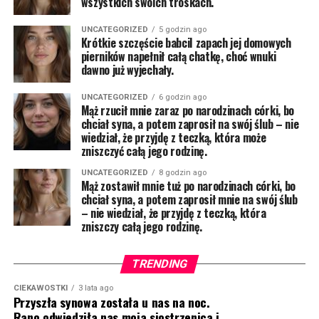
wszystkich swoich troskach.
UNCATEGORIZED
5 godzin ago
Krótkie szczęście babciI zapach jej domowych
pierników napełnił całą chatkę, choć wnuki
dawno już wyjechały.
UNCATEGORIZED
6 godzin ago
Mąż rzucił mnie zaraz po narodzinach córki, bo
chciał syna, a potem zaprosił na swój ślub – nie
wiedział, że przyjdę z teczką, która może
zniszczyć całą jego rodzinę.
UNCATEGORIZED
8 godzin ago
Mąż zostawił mnie tuż po narodzinach córki, bo
chciał syna, a potem zaprosił mnie na swój ślub
– nie wiedział, że przyjdę z teczką, która
zniszczy całą jego rodzinę.
TRENDING
CIEKAWOSTKI
3 lata ago
Przyszła synowa została u nas na noc.
Rano odwiedziła nas moja siostrzenica i