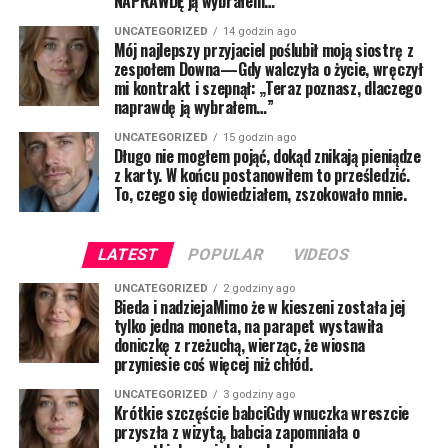
NAPRAWDĘ ją wybrałem…”
UNCATEGORIZED
14 godzin ago
Mój najlepszy przyjaciel poślubił moją siostrę z
zespołem Downa—Gdy walczyła o życie, wręczył
mi kontrakt i szepnął: „Teraz poznasz, dlaczego
naprawdę ją wybrałem…”
UNCATEGORIZED
15 godzin ago
Długo nie mogłem pojąć, dokąd znikają pieniądze
z karty. W końcu postanowiłem to prześledzić.
To, czego się dowiedziałem, zszokowało mnie.
LATEST
POPULAR
VIDEOS
UNCATEGORIZED
2 godziny ago
Bieda i nadziejaMimo że w kieszeni została jej
tylko jedna moneta, na parapet wystawiła
doniczkę z rzeżuchą, wierząc, że wiosna
przyniesie coś więcej niż chłód.
UNCATEGORIZED
3 godziny ago
Krótkie szczęście babciGdy wnuczka wreszcie
przyszła z wizytą, babcia zapomniała o