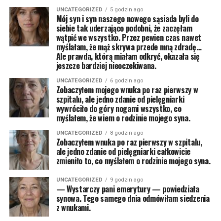
UNCATEGORIZED
5 godzin ago
Mój syn i syn naszego nowego sąsiada byli do
siebie tak uderzająco podobni, że zaczęłam
wątpić we wszystko. Przez pewien czas nawet
myślałam, że mąż skrywa przede mną zdradę…
Ale prawda, którą miałam odkryć, okazała się
jeszcze bardziej nieoczekiwana.
UNCATEGORIZED
6 godzin ago
Zobaczyłem mojego wnuka po raz pierwszy w
szpitalu, ale jedno zdanie od pielęgniarki
wywróciło do góry nogami wszystko, co
myślałem, że wiem o rodzinie mojego syna.
UNCATEGORIZED
8 godzin ago
Zobaczyłem wnuka po raz pierwszy w szpitalu,
ale jedno zdanie od pielęgniarki całkowicie
zmieniło to, co myślałem o rodzinie mojego syna.
UNCATEGORIZED
9 godzin ago
— Wystarczy pani emerytury — powiedziała
synowa. Tego samego dnia odmówiłam siedzenia
z wnukami.