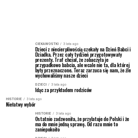
CIEKAWOSTKI
3 lata ago
Dzieci z niecierpliwością czekały na Dzień Babci i
Dziadka. Przez cały tydzień przygotowywały
prezenty. Traf chciał, że zobaczyła je
przypadkowo babcia, ale wcale nie ta, dla której
były przeznaczone. Teraz zarzuca się nam, że źle
wychowaliśmy nasze dzieci
DZIECI
3 lata ago
Idąc za przykładem rodziców
HISTORIE
3 lata ago
Niełatwy wybór
HISTORIE
3 lata ago
Ostatnio zadzwoniła, że przylatuje do Polski i że
ma do mnie jedną sprawę. Od razu mnie to
zaniepokoiło