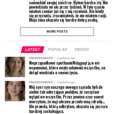
samochód swojej siostrze. Byłem bardzo zły. Nie
powiedziała mi nic przez tydzień. W tym czasie
miałem zamiar już się z nią rozwieść. Ale kiedy
się przyznała, zrozumiałem, że nie miałem racji.
Moja żona okazała się bardzo dobrą osobą.
MORE POSTS
LATEST
POPULAR
VIDEOS
UNCATEGORIZED
2 godziny ago
Nieprzypadkowe spotkanieWciągnął ją w wir
wspomnień, które miały odmienić wszystko, co
dotąd wiedziała o swoim życiu.
UNCATEGORIZED
3 godziny ago
Mój syn i syn naszego nowego sąsiada byli do
siebie tak uderzająco podobni, że zaczęłam
wątpić we wszystko. Przez pewien czas nawet
wierzyłam, że mąż ukrywa przede mną zdradę…
Ale prawda, którą odkryłam, okazała się jeszcze
bardziej zaskakująca.