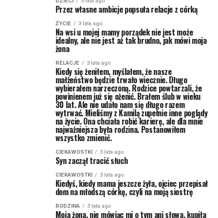
DZIECI
3 lata ago
Przez własne ambicje popsuła relacje z córką
ŻYCIE
3 lata ago
Na wsi u mojej mamy porządek nie jest może
idealny, ale nie jest aż tak brudno, jak mówi moja
żona
RELACJE
3 lata ago
Kiedy się żeniłem, myślałem, że nasze
małżeństwo będzie trwało wiecznie. Długo
wybierałem narzeczoną. Rodzice powtarzali, że
powinienem już się ożenić. Brałem ślub w wieku
30 lat. Ale nie udało nam się długo razem
wytrwać. Mieliśmy z Kamilą zupełnie inne poglądy
na życie. Ona chciała robić karierę, ale dla mnie
najważniejsza była rodzina. Postanowiłem
wszystko zmienić.
CIEKAWOSTKI
3 lata ago
Syn zaczął tracić słuch
CIEKAWOSTKI
3 lata ago
Kiedyś, kiedy mama jeszcze żyła, ojciec przepisał
dom na młodszą córkę, czyli na moją siostrę
RODZINA
3 lata ago
Moja żona, nie mówiąc mi o tym ani słowa, kupiła