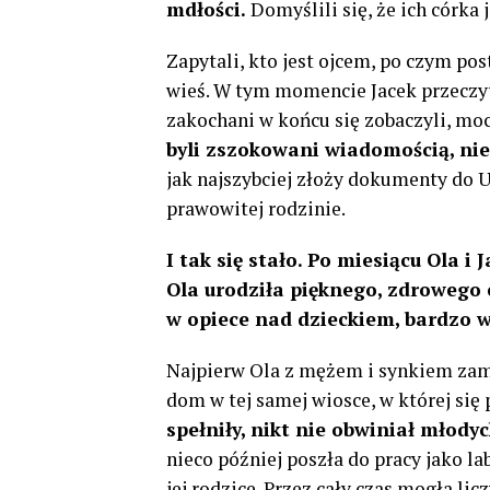
mdłości.
Domyślili się, że ich córka j
Zapytali, kto jest ojcem, po czym pos
wieś. W tym momencie Jacek przeczyta
zakochani w końcu się zobaczyli, mocn
byli zszokowani wiadomością, nie
jak najszybciej złoży dokumenty do U
prawowitej rodzinie.
I tak się stało. Po miesiącu Ola i
Ola urodziła pięknego, zdrowego
w opiece nad dzieckiem, bardzo w
Najpierw Ola z mężem i synkiem zami
dom w tej samej wiosce, w której się 
spełniły, nikt nie obwiniał młodych
nieco później poszła do pracy jako 
jej rodzice. Przez cały czas mogła lic