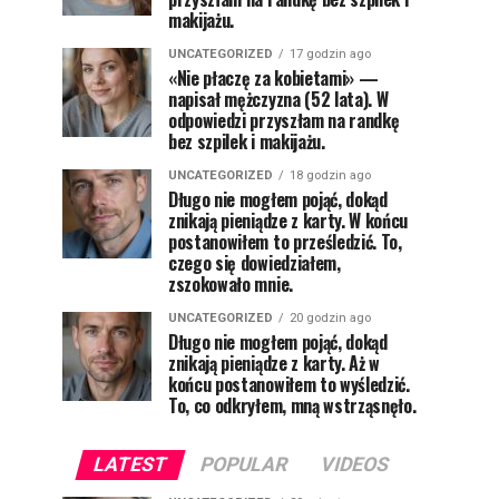
makijażu.
UNCATEGORIZED
17 godzin ago
«Nie płaczę za kobietami» —
napisał mężczyzna (52 lata). W
odpowiedzi przyszłam na randkę
bez szpilek i makijażu.
UNCATEGORIZED
18 godzin ago
Długo nie mogłem pojąć, dokąd
znikają pieniądze z karty. W końcu
postanowiłem to prześledzić. To,
czego się dowiedziałem,
zszokowało mnie.
UNCATEGORIZED
20 godzin ago
Długo nie mogłem pojąć, dokąd
znikają pieniądze z karty. Aż w
końcu postanowiłem to wyśledzić.
To, co odkryłem, mną wstrząsnęło.
LATEST
POPULAR
VIDEOS