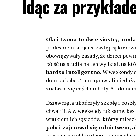
Idąc za przykład
Ola i Iwona to dwie siostry, urodz
profesorem, a ojciec zastępcą kierow
obowiązywały zasady, że dzieci powin
pójść na studia na ten wydział, na kt
bardzo inteligentne.
W weekendy ca
dom po babci. Tam uprawiali nieduży
znalazło się coś do roboty. A i domem 
Dziewczęta ukończyły szkołę i poszły 
chwalili. A w weekendy już same, bez 
wnukiem ich sąsiadów, którzy mieszka
polu i zajmował się rolnictwem, a
pracowitym chłopakiem, pomagał dz