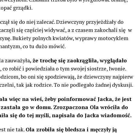
kopać grządki.
zął się do niej zalecać. Dziewczyny przyjeżdżały do ​​
aczęli się częściej widywać, a z czasem zakochali się w
wczynę. Bukiety polnych kwiatów, wyprawy motocyklem
omantyzm, co tu dużo mówić.
la zauważyła
, że trochę się zaokrągliła, wyglądało
 co robić i powiedziała o tym swojej siostrze, Iwonie.
dzicom, bo oni się spodziewają, że dziewczyny najpierw
zelni, tak jak rodzice. To nie podlegało żadnej dyskusji.
ała więc na wieś, żeby poinformować Jacka, że ​​jest
ie zastała go w domu. Zrozpaczona Ola wróciła do
iła się do tej myśli, napisała do Jacka wiadomość.
st nie tak.
Ola zrobiła się bledsza i męczyły ją