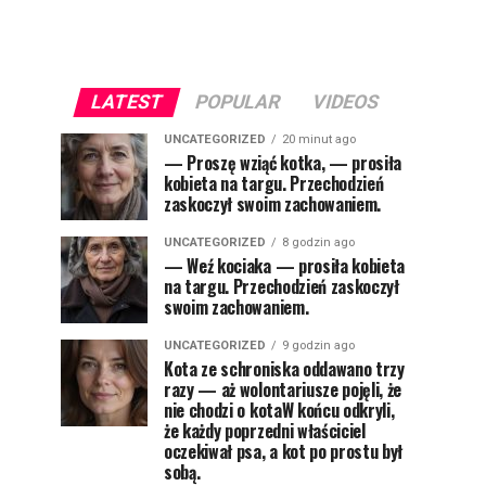
LATEST
POPULAR
VIDEOS
UNCATEGORIZED
20 minut ago
— Proszę wziąć kotka, — prosiła
kobieta na targu. Przechodzień
zaskoczył swoim zachowaniem.
UNCATEGORIZED
8 godzin ago
— Weź kociaka — prosiła kobieta
na targu. Przechodzień zaskoczył
swoim zachowaniem.
UNCATEGORIZED
9 godzin ago
Kota ze schroniska oddawano trzy
razy — aż wolontariusze pojęli, że
nie chodzi o kotaW końcu odkryli,
że każdy poprzedni właściciel
oczekiwał psa, a kot po prostu był
sobą.