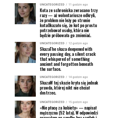
UNCATEGORIZED
11 godzin ago
Kota ze schroniska zwracano trzy
razy — aż wolontariusze odkryli,
że problem nie leży po stronie
kotaOkazało się, że kot po prostu
potrzebował osoby, która nie
będzie próbowała go zmieniać.
UNCATEGORIZED
12 godzin ago
SkazaThe skaza deepened with
every passing day, a silent crack
that whispered of something
ancient and forgotten beneath
the surface.
UNCATEGORIZED
14 godzin ago
SkazaW tej skazie kryła się jednak
prawda, której nikt nie chciał
dostrzec.
UNCATEGORIZED
15 godzin ago
«Nie płacę za kobiety» — napisał
mężczyzna (52 lata). W odpowiedzi
przyszłam na randkę bez szpilek i