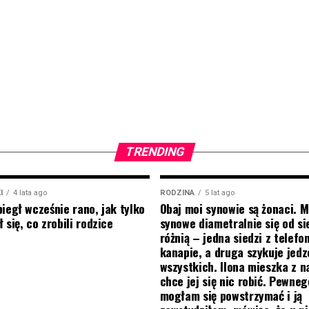
TRENDING
I
4 lata ago
RODZINA
5 lat ago
biegł wcześnie rano, jak tylko
Obaj moi synowie są żonaci. M
 się, co zrobili rodzice
synowe diametralnie się od si
różnią – jedna siedzi z telef
kanapie, a druga szykuje jedz
wszystkich. Ilona mieszka z na
chce jej się nic robić. Pewneg
mogłam się powstrzymać i ją