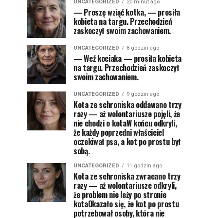
UNCATEGORIZED
20 minut ago
— Proszę wziąć kotka, — prosiła
kobieta na targu. Przechodzień
zaskoczył swoim zachowaniem.
UNCATEGORIZED
8 godzin ago
— Weź kociaka — prosiła kobieta
na targu. Przechodzień zaskoczył
swoim zachowaniem.
UNCATEGORIZED
9 godzin ago
Kota ze schroniska oddawano trzy
razy — aż wolontariusze pojęli, że
nie chodzi o kotaW końcu odkryli,
że każdy poprzedni właściciel
oczekiwał psa, a kot po prostu był
sobą.
UNCATEGORIZED
11 godzin ago
Kota ze schroniska zwracano trzy
razy — aż wolontariusze odkryli,
że problem nie leży po stronie
kotaOkazało się, że kot po prostu
potrzebował osoby, która nie