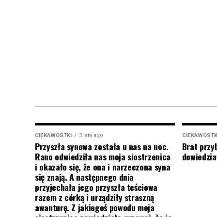
CIEKAWOSTKI
3 lata ago
CIEKAWOSTK
Przyszła synowa została u nas na noc.
Brat przy
Rano odwiedziła nas moja siostrzenica
dowiedział
i okazało się, że ona i narzeczona syna
się znają. A następnego dnia
przyjechała jego przyszła teściowa
razem z córką i urządziły straszną
awanturę. Z jakiegoś powodu moja