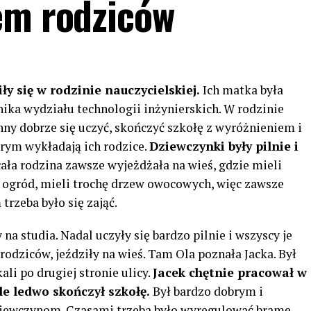
em rodziców
iły się w rodzinie nauczycielskiej.
Ich matka była
nika wydziału technologii inżynierskich. W rodzinie
ny dobrze się uczyć, skończyć szkołę z wyróżnieniem i
órym wykładają ich rodzice.
Dziewczynki były pilnie i
ła rodzina zawsze wyjeżdżała na wieś, gdzie mieli
 ogród, mieli trochę drzew owocowych, więc zawsze
trzeba było się zająć.
na studia. Nadal uczyły się bardzo pilnie i wszyscy je
rodziców, jeździły na wieś. Tam Ola poznała Jacka. Był
li po drugiej stronie ulicy.
Jacek chętnie pracował w
le ledwo skończył szkołę.
Był bardzo dobrym i
iewczynom. Czasami trzeba było wyregulować bramę,