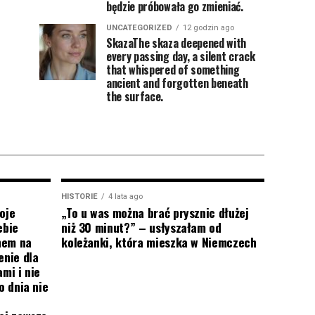
będzie próbowała go zmieniać.
UNCATEGORIZED
12 godzin ago
SkazaThe skaza deepened with
every passing day, a silent crack
that whispered of something
ancient and forgotten beneath
the surface.
HISTORIE
4 lata ago
oje
„To u was można brać prysznic dłużej
ebie
niż 30 minut?” – usłyszałam od
onem na
koleżanki, która mieszka w Niemczech
enie dla
mi i nie
o dnia nie