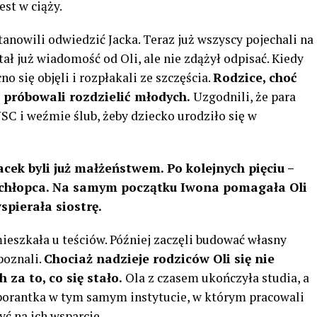
est w ciąży.
tanowili odwiedzić Jacka. Teraz już wszyscy pojechali na
ł już wiadomość od Oli, ale nie zdążył odpisać. Kiedy
o się objęli i rozpłakali ze szczęścia.
Rodzice, choć
 próbowali rozdzielić młodych.
Uzgodnili, że para
SC i weźmie ślub, żeby dziecko urodziło się w
 Jacek byli już małżeństwem. Po kolejnych pięciu –
 chłopca. Na samym początku Iwona pomagała Oli
spierała siostrę.
eszkała u teściów. Później zaczęli budować własny
poznali.
Chociaż nadzieje rodziców Oli się nie
 za to, co się stało.
Ola z czasem ukończyła studia, a
laborantka w tym samym instytucie, w którym pracowali
zyć na ich wsparcie.