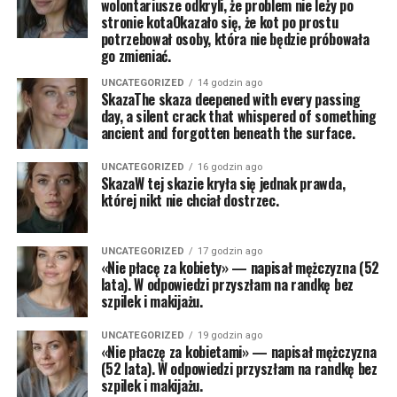
wolontariusze odkryli, że problem nie leży po
stronie kotaOkazało się, że kot po prostu
potrzebował osoby, która nie będzie próbowała
go zmieniać.
UNCATEGORIZED
14 godzin ago
SkazaThe skaza deepened with every passing
day, a silent crack that whispered of something
ancient and forgotten beneath the surface.
UNCATEGORIZED
16 godzin ago
SkazaW tej skazie kryła się jednak prawda,
której nikt nie chciał dostrzec.
UNCATEGORIZED
17 godzin ago
«Nie płacę za kobiety» — napisał mężczyzna (52
lata). W odpowiedzi przyszłam na randkę bez
szpilek i makijażu.
UNCATEGORIZED
19 godzin ago
«Nie płaczę za kobietami» — napisał mężczyzna
(52 lata). W odpowiedzi przyszłam na randkę bez
szpilek i makijażu.