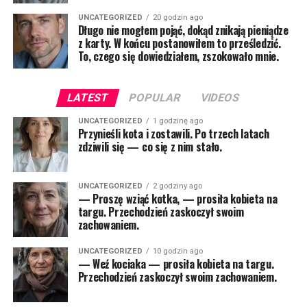
UNCATEGORIZED
20 godzin ago
Długo nie mogłem pojąć, dokąd znikają pieniądze
z karty. W końcu postanowiłem to prześledzić.
To, czego się dowiedziałem, zszokowało mnie.
LATEST
POPULAR
VIDEOS
UNCATEGORIZED
1 godzinę ago
Przynieśli kota i zostawili. Po trzech latach
zdziwili się — co się z nim stało.
UNCATEGORIZED
2 godziny ago
— Proszę wziąć kotka, — prosiła kobieta na
targu. Przechodzień zaskoczył swoim
zachowaniem.
UNCATEGORIZED
10 godzin ago
— Weź kociaka — prosiła kobieta na targu.
Przechodzień zaskoczył swoim zachowaniem.