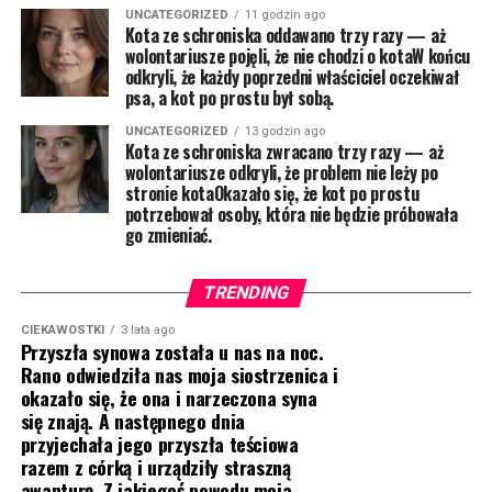
UNCATEGORIZED
11 godzin ago
Kota ze schroniska oddawano trzy razy — aż
wolontariusze pojęli, że nie chodzi o kotaW końcu
odkryli, że każdy poprzedni właściciel oczekiwał
psa, a kot po prostu był sobą.
UNCATEGORIZED
13 godzin ago
Kota ze schroniska zwracano trzy razy — aż
wolontariusze odkryli, że problem nie leży po
stronie kotaOkazało się, że kot po prostu
potrzebował osoby, która nie będzie próbowała
go zmieniać.
TRENDING
CIEKAWOSTKI
3 lata ago
Przyszła synowa została u nas na noc.
Rano odwiedziła nas moja siostrzenica i
okazało się, że ona i narzeczona syna
się znają. A następnego dnia
przyjechała jego przyszła teściowa
razem z córką i urządziły straszną
awanturę. Z jakiegoś powodu moja