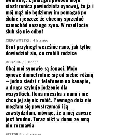
siostrzenica powiedziała synowej, że ja i
mój mąż nie będziemy im pomagać po
ślubie i jeszcze że chcemy sprzedać
samochód naszego syna. W rezultacie
ślub się nie odbył
CIEKAWOSTKI
4 lata ago
Brat przybiegł wcześnie rano, jak tylko
dowiedział się, co zrobili rodzice
RODZINA
5 lat ago
Obaj moi synowie są żonaci. Moje
synowe diametralnie się od siebie różnią
– jedna siedzi z telefonem na kanapie,
a druga szykuje jedzenie dla
wszystkich. Ilona mieszka z nami i nie
chce jej się nic robić. Pewnego dnia nie
mogłam się powstrzymać i ją
zawstydziłam, mówiąc, że u niej zawsze
jest brudno. Teraz nikt w domu ze mną
nie rozmawia
HISTORIE
4 lata ago