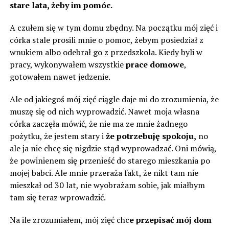
stare lata, żeby im pomóc.
A czułem się w tym domu zbędny. Na początku mój zięć i
córka stale prosili mnie o pomoc, żebym posiedział z
wnukiem albo odebrał go z przedszkola. Kiedy byli w
pracy, wykonywałem wszystkie
prace domowe
,
gotowałem nawet jedzenie.
Ale od jakiegoś mój zięć ciągle daje mi do zrozumienia, że
​​muszę się od nich wyprowadzić. Nawet moja własna
córka zaczęła mówić, że nie ma ze mnie żadnego
pożytku, że jestem stary i
że potrzebuję spokoju,
no
ale ja nie chcę się nigdzie stąd wyprowadzać. Oni mówią,
że powinienem się przenieść do starego mieszkania po
mojej babci. Ale mnie przeraża fakt, że nikt tam nie
mieszkał od 30 lat, nie wyobrażam sobie, jak miałbym
tam się teraz wprowadzić.
Na ile zrozumiałem, mój zięć chc
e przepisać mój dom