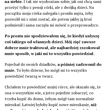
na siebie.
I tak nie wyobrażam sobie, jak oni chcą sami
przeżyć tylko z pensji córki, ale z dwójką dzieci. Na
początku moja córka nalegała i prosiła męża, żeby
pozwolił mi z nimi zostać, ale potem jakby ją ktoś
podmienił i sama zaczęła mi mówić o przeprowadzce.
Po prostu nie spodziewałem się, że kiedyś usłyszę
coś takiego od własnych dzieci. Mój zięć zawsze
dobrze mnie traktował, ale najbardziej zszokował
mnie sposób, w jaki mi to wszystko powiedział.
Pojechał do swoich dziadków,
a później zadzwonił do
mnie.
To było dziwne, bo mógł mi to wszystko
powiedzieć twarzą w twarz.
Chciałem to powiedzieć mojej córce, ale okazało się, że
ona o wszystkim wie, a jutro pojedzie zobaczyć, co
trzeba kupić do domu, żebym mógł tam normalnie
mieszkać. Łatwiej byłoby kupić nowe mieszkanie,
niż