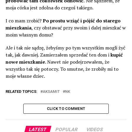
próbować tam cokolwiek odnowić.
Nie sądziłem, że
moja córka jest zdolna do czegoś takiego.
I co mam zrobić?
Po prostu wziąć i pójść do starego
mieszkania
, czy obstawać przy swoim i dalej mieszkać w
moim własnym domu?
Ale i tak nie sądzę, żebyśmy po tym wszystkim mogli żyć
tak, jak dawniej. Zamierzałem sprzedać ten dom i
kupić
nowe mieszkanie
. Nawet nie podejrzewałem, że
wszystko tak się potoczy. To smutne, że zrobiły mi to
moje własne dziec.
RELATED TOPICS:
AKSAMIT
NK
CLICK TO COMMENT
LATEST
POPULAR
VIDEOS