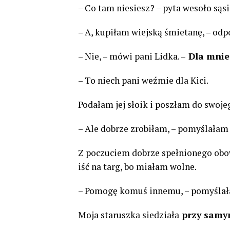
– Co tam niesiesz? – pyta wesoło są
– A, kupiłam wiejską śmietanę, – odp
– Nie, – mówi pani Lidka. –
Dla mnie 
– To niech pani weźmie dla Kici.
Podałam jej słoik i poszłam do swoje
– Ale dobrze zrobiłam, – pomyślałam
Z poczuciem dobrze spełnionego obo
iść na targ, bo miałam wolne.
– Pomogę komuś innemu, – pomyślał
Moja staruszka siedziała
przy samym