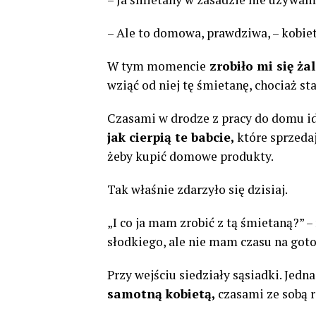
– Ale to domowa, prawdziwa, – kobiet
W tym momencie
zrobiło mi się żal
wziąć od niej tę śmietanę, chociaż sta
Czasami w drodze z pracy do domu id
jak cierpią te babcie,
które sprzedaj
żeby kupić domowe produkty.
Tak właśnie zdarzyło się dzisiaj.
„I co ja mam zrobić z tą śmietaną?” –
słodkiego, ale nie mam czasu na got
Przy wejściu siedziały sąsiadki. Jedn
samotną kobietą,
czasami ze sobą