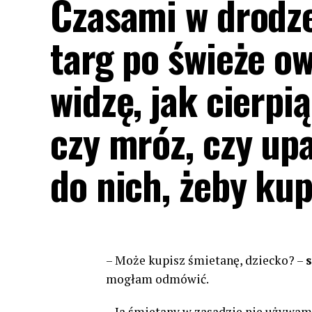
Czasami w drodze
targ po świeże ow
widzę, jak cierpi
czy mróz, czy up
do nich, żeby ku
– Może kupisz śmietanę, dziecko? –
mogłam odmówić.
– Ja śmietany w zasadzie nie używa