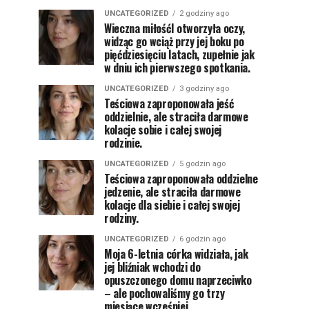
UNCATEGORIZED
2 godziny ago
Wieczna miłośćI otworzyła oczy,
widząc go wciąż przy jej boku po
pięćdziesięciu latach, zupełnie jak
w dniu ich pierwszego spotkania.
UNCATEGORIZED
3 godziny ago
Teściowa zaproponowała jeść
oddzielnie, ale straciła darmowe
kolacje sobie i całej swojej
rodzinie.
UNCATEGORIZED
5 godzin ago
Teściowa zaproponowała oddzielne
jedzenie, ale straciła darmowe
kolacje dla siebie i całej swojej
rodziny.
UNCATEGORIZED
6 godzin ago
Moja 6-letnia córka widziała, jak
jej bliźniak wchodzi do
opuszczonego domu naprzeciwko
– ale pochowaliśmy go trzy
miesiące wcześniej.