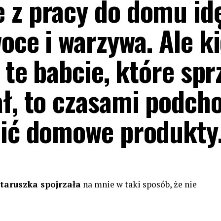
 z pracy do domu id
oce i warzywa. Ale k
ą te babcie, które spr
ał, to czasami podch
pić domowe produkty
staruszka spojrzała
na mnie w taki sposób, że nie
m…