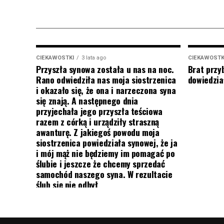
CIEKAWOSTKI
3 lata ago
CIEKAWOSTK
Przyszła synowa została u nas na noc.
Brat przy
Rano odwiedziła nas moja siostrzenica
dowiedział
i okazało się, że ona i narzeczona syna
się znają. A następnego dnia
przyjechała jego przyszła teściowa
razem z córką i urządziły straszną
awanturę. Z jakiegoś powodu moja
siostrzenica powiedziała synowej, że ja
i mój mąż nie będziemy im pomagać po
ślubie i jeszcze że chcemy sprzedać
samochód naszego syna. W rezultacie
ślub się nie odbył