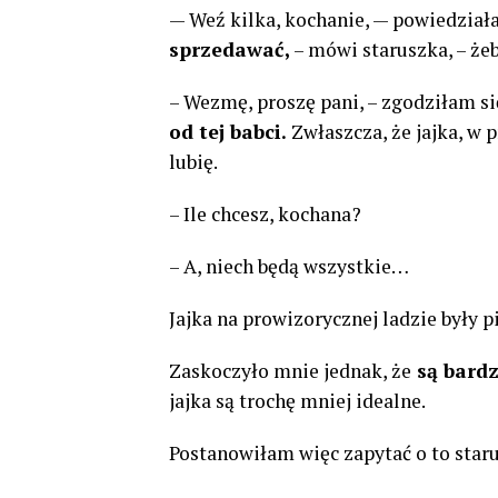
— Weź kilka, kochanie, — powiedziała 
sprzedawać,
– mówi staruszka, – żeb
– Wezmę, proszę pani, – zgodziłam si
od tej babci.
Zwłaszcza, że ​​jajka, 
lubię.
– Ile chcesz, kochana?
– A, niech będą wszystkie…
Jajka na prowizorycznej ladzie były p
Zaskoczyło mnie jednak, że
są bardz
jajka są trochę mniej idealne.
Postanowiłam więc zapytać o to star