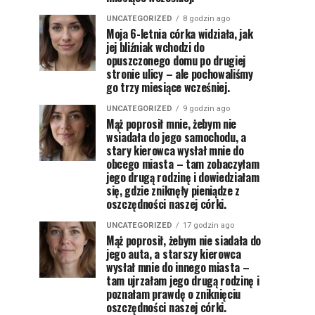
UNCATEGORIZED
8 godzin ago
Moja 6-letnia córka widziała, jak
jej bliźniak wchodzi do
opuszczonego domu po drugiej
stronie ulicy – ale pochowaliśmy
go trzy miesiące wcześniej.
UNCATEGORIZED
9 godzin ago
Mąż poprosił mnie, żebym nie
wsiadała do jego samochodu, a
stary kierowca wysłał mnie do
obcego miasta – tam zobaczyłam
jego drugą rodzinę i dowiedziałam
się, gdzie zniknęły pieniądze z
oszczędności naszej córki.
UNCATEGORIZED
17 godzin ago
Mąż poprosił, żebym nie siadała do
jego auta, a starszy kierowca
wysłał mnie do innego miasta –
tam ujrzałam jego drugą rodzinę i
poznałam prawdę o zniknięciu
oszczędności naszej córki.