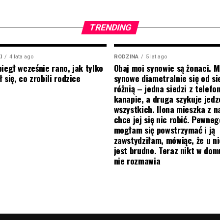
TRENDING
I
4 lata ago
RODZINA
5 lat ago
biegł wcześnie rano, jak tylko
Obaj moi synowie są żonaci. M
 się, co zrobili rodzice
synowe diametralnie się od si
różnią – jedna siedzi z telef
kanapie, a druga szykuje jedz
wszystkich. Ilona mieszka z na
chce jej się nic robić. Pewneg
mogłam się powstrzymać i ją
zawstydziłam, mówiąc, że u ni
jest brudno. Teraz nikt w do
nie rozmawia