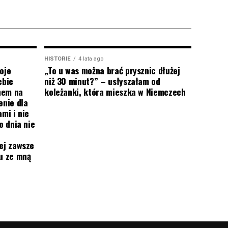
HISTORIE
4 lata ago
oje
„To u was można brać prysznic dłużej
ebie
niż 30 minut?” – usłyszałam od
onem na
koleżanki, która mieszka w Niemczech
enie dla
mi i nie
o dnia nie
ej zawsze
mu ze mną