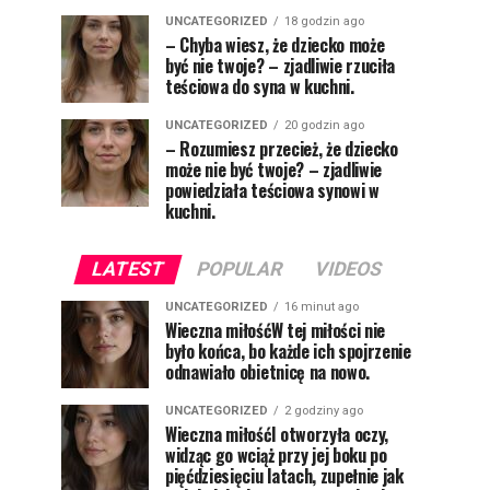
UNCATEGORIZED
18 godzin ago
– Chyba wiesz, że dziecko może
być nie twoje? – zjadliwie rzuciła
teściowa do syna w kuchni.
UNCATEGORIZED
20 godzin ago
– Rozumiesz przecież, że dziecko
może nie być twoje? – zjadliwie
powiedziała teściowa synowi w
kuchni.
LATEST
POPULAR
VIDEOS
UNCATEGORIZED
16 minut ago
Wieczna miłośćW tej miłości nie
było końca, bo każde ich spojrzenie
odnawiało obietnicę na nowo.
UNCATEGORIZED
2 godziny ago
Wieczna miłośćI otworzyła oczy,
widząc go wciąż przy jej boku po
pięćdziesięciu latach, zupełnie jak