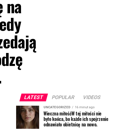
ę na
iedy
zedają
odzę
.
LATEST
POPULAR
VIDEOS
UNCATEGORIZED
16 minut ago
Wieczna miłośćW tej miłości nie
było końca, bo każde ich spojrzenie
odnawiało obietnicę na nowo.