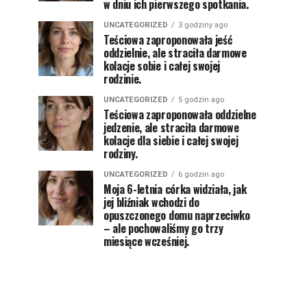
w dniu ich pierwszego spotkania.
UNCATEGORIZED
3 godziny ago
Teściowa zaproponowała jeść
oddzielnie, ale straciła darmowe
kolacje sobie i całej swojej
rodzinie.
UNCATEGORIZED
5 godzin ago
Teściowa zaproponowała oddzielne
jedzenie, ale straciła darmowe
kolacje dla siebie i całej swojej
rodziny.
UNCATEGORIZED
6 godzin ago
Moja 6-letnia córka widziała, jak
jej bliźniak wchodzi do
opuszczonego domu naprzeciwko
– ale pochowaliśmy go trzy
miesiące wcześniej.