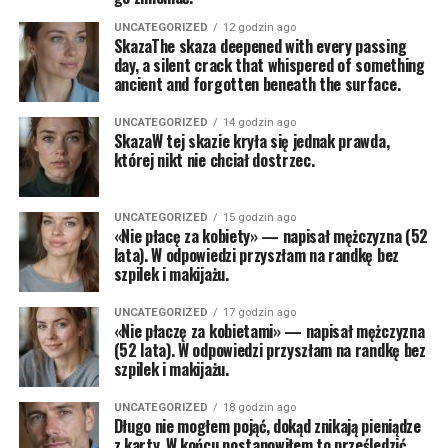
UNCATEGORIZED
12 godzin ago
SkazaThe skaza deepened with every passing
day, a silent crack that whispered of something
ancient and forgotten beneath the surface.
UNCATEGORIZED
14 godzin ago
SkazaW tej skazie kryła się jednak prawda,
której nikt nie chciał dostrzec.
UNCATEGORIZED
15 godzin ago
«Nie płacę za kobiety» — napisał mężczyzna (52
lata). W odpowiedzi przyszłam na randkę bez
szpilek i makijażu.
UNCATEGORIZED
17 godzin ago
«Nie płaczę za kobietami» — napisał mężczyzna
(52 lata). W odpowiedzi przyszłam na randkę bez
szpilek i makijażu.
UNCATEGORIZED
18 godzin ago
Długo nie mogłem pojąć, dokąd znikają pieniądze
z karty. W końcu postanowiłem to prześledzić.