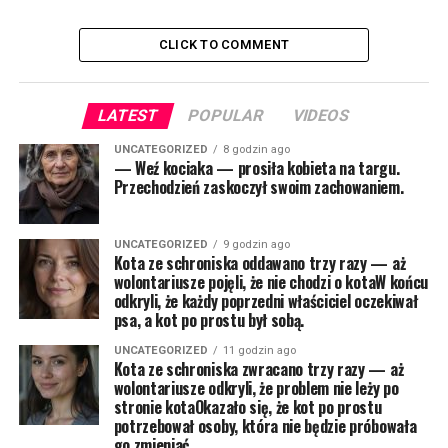
CLICK TO COMMENT
LATEST
POPULAR
VIDEOS
UNCATEGORIZED
8 godzin ago
— Weź kociaka — prosiła kobieta na targu.
Przechodzień zaskoczył swoim zachowaniem.
UNCATEGORIZED
9 godzin ago
Kota ze schroniska oddawano trzy razy — aż
wolontariusze pojęli, że nie chodzi o kotaW końcu
odkryli, że każdy poprzedni właściciel oczekiwał
psa, a kot po prostu był sobą.
UNCATEGORIZED
11 godzin ago
Kota ze schroniska zwracano trzy razy — aż
wolontariusze odkryli, że problem nie leży po
stronie kotaOkazało się, że kot po prostu
potrzebował osoby, która nie będzie próbowała
go zmieniać.