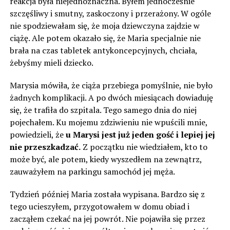
reakcja była niejednoznaczna. Byłem jednocześnie
szczęśliwy i smutny, zaskoczony i przerażony. W ogóle
nie spodziewałam się, że moja dziewczyna zajdzie w
ciążę. Ale potem okazało się, że Maria specjalnie nie
brała na czas tabletek antykoncepcyjnych, chciała,
żebyśmy mieli dziecko.
Marysia mówiła, że ciąża przebiega pomyślnie, nie było
żadnych komplikacji. A po dwóch miesiącach dowiaduję
się, że trafiła do szpitala. Tego samego dnia do niej
pojechałem. Ku mojemu zdziwieniu nie wpuścili mnie,
powiedzieli, że
u Marysi jest już jeden gość i lepiej jej
nie przeszkadzać.
Z początku nie wiedziałem, kto to
może być, ale potem, kiedy wyszedłem na zewnątrz,
zauważyłem na parkingu samochód jej męża.
Tydzień później Maria została wypisana. Bardzo się z
tego ucieszyłem, przygotowałem w domu obiad i
zacząłem czekać na jej powrót. Nie pojawiła się przez