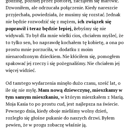
godzinę, później przez półtorej, zacząłem się martwić.
Dzwoniłem, ale odrzucała połączenie. Kiedy nareszcie
przyjechała, powiedziała, że ​​musimy się rozstać. Jednak
nie będzie rozwodzić się z mężem,
ich związek się
poprawił i teraz będzie lepiej, ż
ebyśmy się nie
widywali. To był dla mnie wielki cios, chciałem myśleć, że
to tylko sen, bo naprawdę kochałem tę kobietę, a ona po
prostu mnie porzuciła, w dodatku z moim
nienarodzonym dzieckiem. Nie kłóciłem się, pomogłem
spakować jej rzeczy i się pożegnaliśmy. Nie chciałem jej
więcej widzieć.
Od tamtego wydarzenia minęło dużo czasu, sześć lat, o
ile się nie mylę
. Mam nową dziewczynę, mieszkamy w
tym samym mieszkaniu,
w którym mieszkałem z Marią.
Moja Kasia to po prostu cud, jest najlepsza na świecie.
Pewnego dnia, kiedy oboje mieliśmy wolny dzień,
rozległo się głośne pukanie do naszych drzwi. Byłem
pewien, że w progu zobaczę właśnie ją.