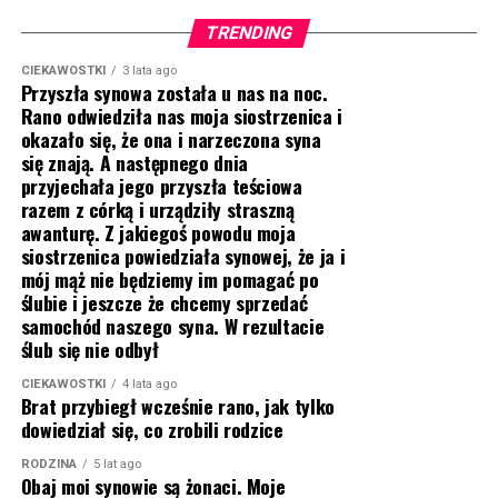
TRENDING
CIEKAWOSTKI
3 lata ago
Przyszła synowa została u nas na noc.
Rano odwiedziła nas moja siostrzenica i
okazało się, że ona i narzeczona syna
się znają. A następnego dnia
przyjechała jego przyszła teściowa
razem z córką i urządziły straszną
awanturę. Z jakiegoś powodu moja
siostrzenica powiedziała synowej, że ja i
mój mąż nie będziemy im pomagać po
ślubie i jeszcze że chcemy sprzedać
samochód naszego syna. W rezultacie
ślub się nie odbył
CIEKAWOSTKI
4 lata ago
Brat przybiegł wcześnie rano, jak tylko
dowiedział się, co zrobili rodzice
RODZINA
5 lat ago
Obaj moi synowie są żonaci. Moje