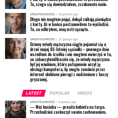
To, czego się dowiedziałem, zszokowało mnie.
UNCATEGORIZED
20 godzin ago
Długo nie mogłem pojąć, dokąd znikają pieniądze
z karty. Aż w końcu postanowiłem to wyśledzić.
To, co odkryłem, mną wstrząsnęło.
UNCATEGORIZED
21 godzin ago
Dziwny młody mężczyzna ciągle pojawiał się u
drzwi mojej 83-letniej sąsiadki – pewnego dnia
wszedłem do środka i nie mogłem uwierzyć w to,
co zobaczyłemOkazało się, że młody mężczyzna
był jej wnukiem, który potajemnie uczył ją
obsługi komputera, by mogła zamówić przez
internet ulubione pierogi z nadzieniem z kaszy
gryczanej.
LATEST
POPULAR
VIDEOS
UNCATEGORIZED
8 godzin ago
— Weź kociaka — prosiła kobieta na targu.
Przechodzień zaskoczył swoim zachowaniem.