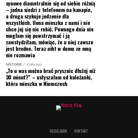
synowe diametralnie się od siebie różnią
– jedna siedzi z telefonem na kanapie,
a druga szykuje jedzenie dla
wszystkich. Ilona mieszka z nami i nie
chce jej się nic robić. Pewnego dnia nie
mogłam się powstrzymać i ją
zawstydziłam, mówiąc, że u niej zawsze
jest brudno. Teraz nikt w domu ze mną
nie rozmawia
HISTORIE
4 lata ago
„To u was można brać prysznic dłużej niż
30 minut?” – usłyszałam od koleżanki,
która mieszka w Niemczech
REGULAMIN
KONTAKT