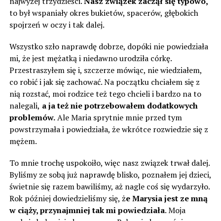
najwyżej trzydzieści.
Nasz związek zaczął się typowo,
to był wspaniały okres bukietów, spacerów, głębokich
spojrzeń w oczy i tak dalej.
Wszystko szło naprawdę dobrze, dopóki nie powiedziała
mi, że jest mężatką i niedawno urodziła córkę.
Przestraszyłem się i, szczerze mówiąc, nie wiedziałem,
co robić i jak się zachować. Na początku chciałem się z
nią rozstać, moi rodzice też tego chcieli i bardzo na to
nalegali,
a ja też nie potrzebowałem dodatkowych
problemów.
Ale Maria sprytnie mnie przed tym
powstrzymała i powiedziała, że ​​wkrótce rozwiedzie się z
mężem.
To mnie trochę uspokoiło, więc nasz związek trwał dalej.
Byliśmy ze sobą już naprawdę blisko, poznałem jej dzieci,
świetnie się razem bawiliśmy, aż nagle coś się wydarzyło.
Rok później dowiedzieliśmy się, ż
e Marysia jest ze mną
w ciąży, przynajmniej tak mi powiedziała
. Moja