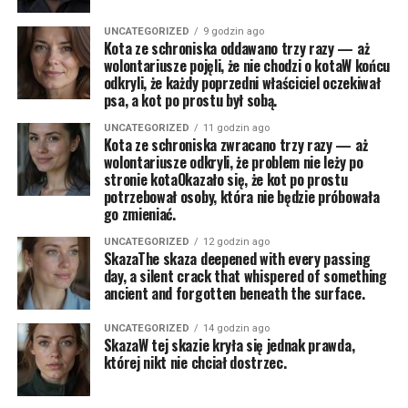
UNCATEGORIZED
9 godzin ago
Kota ze schroniska oddawano trzy razy — aż
wolontariusze pojęli, że nie chodzi o kotaW końcu
odkryli, że każdy poprzedni właściciel oczekiwał
psa, a kot po prostu był sobą.
UNCATEGORIZED
11 godzin ago
Kota ze schroniska zwracano trzy razy — aż
wolontariusze odkryli, że problem nie leży po
stronie kotaOkazało się, że kot po prostu
potrzebował osoby, która nie będzie próbowała
go zmieniać.
UNCATEGORIZED
12 godzin ago
SkazaThe skaza deepened with every passing
day, a silent crack that whispered of something
ancient and forgotten beneath the surface.
UNCATEGORIZED
14 godzin ago
SkazaW tej skazie kryła się jednak prawda,
której nikt nie chciał dostrzec.