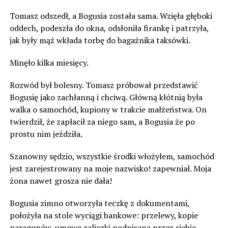
Tomasz odszedł, a Bogusia została sama. Wzięła głęboki
oddech, podeszła do okna, odsłoniła firankę i patrzyła,
jak były mąż wkłada torbę do bagażnika taksówki.
Minęło kilka miesięcy.
Rozwód był bolesny. Tomasz próbował przedstawić
Bogusię jako zachłanną i chciwą. Główną kłótnią była
walka o samochód, kupiony w trakcie małżeństwa. On
twierdził, że zapłacił za niego sam, a Bogusia że po
prostu nim jeździła.
Szanowny sędzio, wszystkie środki włożyłem, samochód
jest zarejestrowany na moje nazwisko! zapewniał. Moja
żona nawet grosza nie dała!
Bogusia zimno otworzyła teczkę z dokumentami,
położyła na stole wyciągi bankowe: przelewy, kopie
paragonów, umowę zaliczki podpisaną przez siebie.