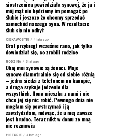
siostrzenica powiedziała synowej, że ja i
mój mąż nie będziemy im pomagać po
ślubie i jeszcze że chcemy sprzedać
samochód naszego syna. W rezultacie
ślub się nie odbył
CIEKAWOSTKI
4 lata ago
Brat przybiegł wcześnie rano, jak tylko
dowiedział się, co zrobili rodzice
RODZINA
5 lat ago
Obaj moi synowie są żonaci. Moje
synowe diametralnie się od siebie różnią
– jedna siedzi z telefonem na kanapie,
a druga szykuje jedzenie dla
wszystkich. Ilona mieszka z nami i nie
chce jej się nic robić. Pewnego dnia nie
mogłam się powstrzymać i ją
zawstydziłam, mówiąc, że u niej zawsze
jest brudno. Teraz nikt w domu ze mną
nie rozmawia
HISTORIE
4 lata ago