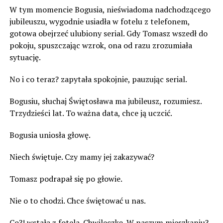
W tym momencie Bogusia, nieświadoma nadchodzącego
jubileuszu, wygodnie usiadła w fotelu z telefonem,
gotowa obejrzeć ulubiony serial. Gdy Tomasz wszedł do
pokoju, spuszczając wzrok, ona od razu zrozumiała
sytuację.
No i co teraz? zapytała spokojnie, pauzując serial.
Bogusiu, słuchaj Świętosława ma jubileusz, rozumiesz.
Trzydzieści lat. To ważna data, chce ją uczcić.
Bogusia uniosła głowę.
Niech świętuje. Czy mamy jej zakazywać?
Tomasz podrapał się po głowie.
Nie o to chodzi. Chce świętować u nas.
Co?! wstała z fotela. Chwileczkę. W naszym mieszkaniu?