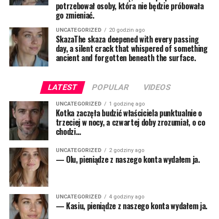
potrzebował osoby, która nie będzie próbowała
go zmieniać.
UNCATEGORIZED
20 godzin ago
SkazaThe skaza deepened with every passing
day, a silent crack that whispered of something
ancient and forgotten beneath the surface.
LATEST
POPULAR
VIDEOS
UNCATEGORIZED
1 godzinę ago
Kotka zaczęła budzić właściciela punktualnie o
trzeciej w nocy, a czwartej doby zrozumiał, o co
chodzi…
UNCATEGORIZED
2 godziny ago
— Olu, pieniądze z naszego konta wydałem ja.
UNCATEGORIZED
4 godziny ago
— Kasiu, pieniądze z naszego konta wydałem ja.