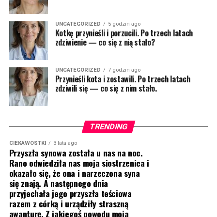
UNCATEGORIZED
5 godzin ago
Kotkę przynieśli i porzucili. Po trzech latach
zdziwienie — co się z nią stało?
UNCATEGORIZED
7 godzin ago
Przynieśli kota i zostawili. Po trzech latach
zdziwili się — co się z nim stało.
TRENDING
CIEKAWOSTKI
3 lata ago
Przyszła synowa została u nas na noc.
Rano odwiedziła nas moja siostrzenica i
okazało się, że ona i narzeczona syna
się znają. A następnego dnia
przyjechała jego przyszła teściowa
razem z córką i urządziły straszną
awanturę. Z jakiegoś powodu moja