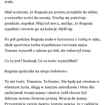
stało.
Miał wrażenie, że Bogusia po prostu przyjdzie do siebie,
a wszystko wróci do normy. Trochę się poirytuje,
pomknie, uspokoi. Włączył mecz, myśląc, że Bogusia
wpadnie i wezwie go na kolację. Mylił się.
Po pół godziny Bogusia stała w korytarzu z torbą w ręku,
obok sportowa torba wypełniona rzeczami męża.
Tomasz wyszedł z salonu po lód, ale zobaczył żonę.
Co to jest? burknął. Co za teatr wymyśliłaś?
Bogusia spojrzała na niego lodowato:
To nie teatr, Tomaszu. To koniec. Nie będę już cieniem w
własnym życiu, sługą w naszym mieszkaniu i tłem dla
zachcianek twojej mamy i siostry. Jeśli chcesz być
dobrym synem i bratem proszę. Wracaj do mamy.
Przygotujcie razem święto. Jestem pewna, że z radością