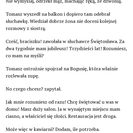
Nie wymyślaj, odrzekł mąż, machając ręką, że dzwonią.
Tomasz wyszedł na balkon i dopiero tam odebrał
słuchawkę. Wiedział dobrze żona nie doceni kolejnej
rozmowy z siostrą.
Cześć, braciszku! zawołała w słuchawce Świętosława. Za
dwa tygodnie mam jubileusz! Trzydzieści lat! Rozumiesz,
co mam na myśli?
Tomasz ostrożnie spojrzał na Bogusię, która właśnie
rozlewała zupę.
No czego chcesz? zapytał.
Jak mnie rozumiesz od razu! Chcę świętować u was w
domu! Masz duży salon. Ja w wynajętym miejscu mam
ciasno, a właściciel się złości. Restauracja jest droga.
Może więc w kawiarni? Dodam, ile potrzeba.