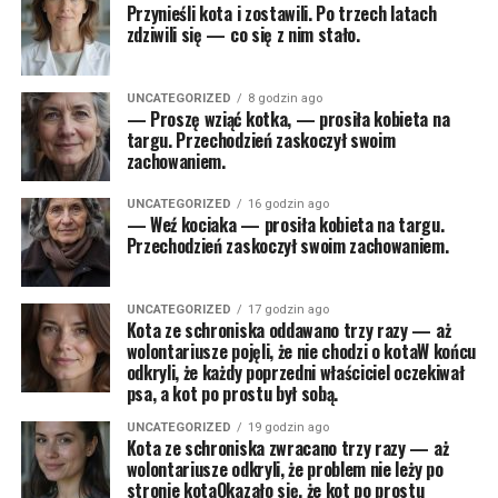
Przynieśli kota i zostawili. Po trzech latach
zdziwili się — co się z nim stało.
UNCATEGORIZED
8 godzin ago
— Proszę wziąć kotka, — prosiła kobieta na
targu. Przechodzień zaskoczył swoim
zachowaniem.
UNCATEGORIZED
16 godzin ago
— Weź kociaka — prosiła kobieta na targu.
Przechodzień zaskoczył swoim zachowaniem.
UNCATEGORIZED
17 godzin ago
Kota ze schroniska oddawano trzy razy — aż
wolontariusze pojęli, że nie chodzi o kotaW końcu
odkryli, że każdy poprzedni właściciel oczekiwał
psa, a kot po prostu był sobą.
UNCATEGORIZED
19 godzin ago
Kota ze schroniska zwracano trzy razy — aż
wolontariusze odkryli, że problem nie leży po
stronie kotaOkazało się, że kot po prostu