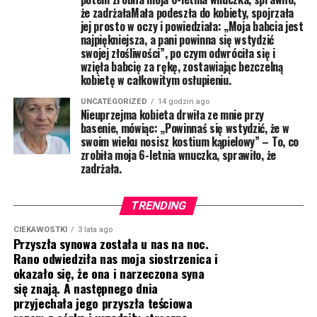
że zadrżałaMała podeszła do kobiety, spojrzała
jej prosto w oczy i powiedziała: „Moja babcia jest
najpiękniejsza, a pani powinna się wstydzić
swojej złośliwości”, po czym odwróciła się i
wzięła babcię za rękę, zostawiając bezczelną
kobietę w całkowitym osłupieniu.
UNCATEGORIZED
14 godzin ago
Nieuprzejma kobieta drwiła ze mnie przy
basenie, mówiąc: „Powinnaś się wstydzić, że w
swoim wieku nosisz kostium kąpielowy” – To, co
zrobiła moja 6-letnia wnuczka, sprawiło, że
zadrżała.
TRENDING
CIEKAWOSTKI
3 lata ago
Przyszła synowa została u nas na noc.
Rano odwiedziła nas moja siostrzenica i
okazało się, że ona i narzeczona syna
się znają. A następnego dnia
przyjechała jego przyszła teściowa