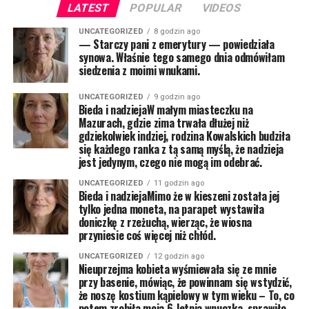
LATEST
POPULAR
VIDEOS
UNCATEGORIZED
8 godzin ago
— Starczy pani z emerytury — powiedziała
synowa. Właśnie tego samego dnia odmówiłam
siedzenia z moimi wnukami.
UNCATEGORIZED
9 godzin ago
Bieda i nadziejaW małym miasteczku na
Mazurach, gdzie zima trwała dłużej niż
gdziekolwiek indziej, rodzina Kowalskich budziła
się każdego ranka z tą samą myślą, że nadzieja
jest jedynym, czego nie mogą im odebrać.
UNCATEGORIZED
11 godzin ago
Bieda i nadziejaMimo że w kieszeni została jej
tylko jedna moneta, na parapet wystawiła
doniczkę z rzeżuchą, wierząc, że wiosna
przyniesie coś więcej niż chłód.
UNCATEGORIZED
12 godzin ago
Nieuprzejma kobieta wyśmiewała się ze mnie
przy basenie, mówiąc, że powinnam się wstydzić,
że noszę kostium kąpielowy w tym wieku – To, co
potem zrobiła moja 6-letnia wnuczka, sprawiło,