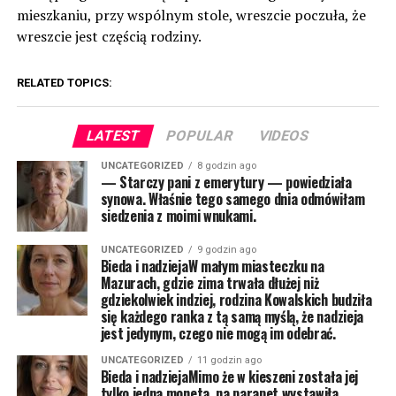
mieszkaniu, przy wspólnym stole, wreszcie poczuła, że
wreszcie jest częścią rodziny.
RELATED TOPICS:
LATEST
POPULAR
VIDEOS
UNCATEGORIZED
8 godzin ago
— Starczy pani z emerytury — powiedziała
synowa. Właśnie tego samego dnia odmówiłam
siedzenia z moimi wnukami.
UNCATEGORIZED
9 godzin ago
Bieda i nadziejaW małym miasteczku na
Mazurach, gdzie zima trwała dłużej niż
gdziekolwiek indziej, rodzina Kowalskich budziła
się każdego ranka z tą samą myślą, że nadzieja
jest jedynym, czego nie mogą im odebrać.
UNCATEGORIZED
11 godzin ago
Bieda i nadziejaMimo że w kieszeni została jej
tylko jedna moneta, na parapet wystawiła