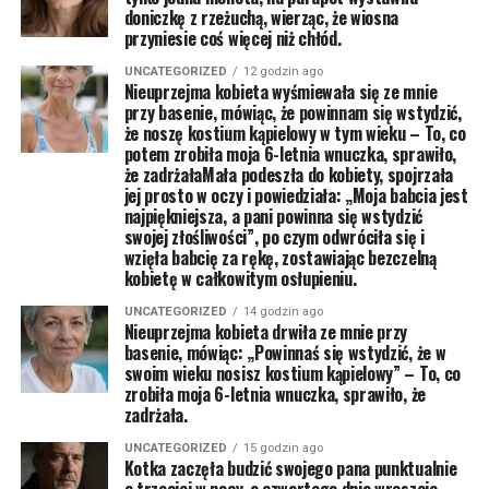
doniczkę z rzeżuchą, wierząc, że wiosna
przyniesie coś więcej niż chłód.
UNCATEGORIZED
12 godzin ago
Nieuprzejma kobieta wyśmiewała się ze mnie
przy basenie, mówiąc, że powinnam się wstydzić,
że noszę kostium kąpielowy w tym wieku – To, co
potem zrobiła moja 6-letnia wnuczka, sprawiło,
że zadrżałaMała podeszła do kobiety, spojrzała
jej prosto w oczy i powiedziała: „Moja babcia jest
najpiękniejsza, a pani powinna się wstydzić
swojej złośliwości”, po czym odwróciła się i
wzięła babcię za rękę, zostawiając bezczelną
kobietę w całkowitym osłupieniu.
UNCATEGORIZED
14 godzin ago
Nieuprzejma kobieta drwiła ze mnie przy
basenie, mówiąc: „Powinnaś się wstydzić, że w
swoim wieku nosisz kostium kąpielowy” – To, co
zrobiła moja 6-letnia wnuczka, sprawiło, że
zadrżała.
UNCATEGORIZED
15 godzin ago
Kotka zaczęła budzić swojego pana punktualnie