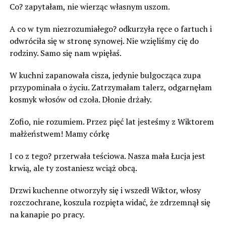
Co? zapytałam, nie wierząc własnym uszom.
A co w tym niezrozumiałego? odkurzyła ręce o fartuch i
odwróciła się w stronę synowej. Nie wzięliśmy cię do
rodziny. Samo się nam wpięłaś.
W kuchni zapanowała cisza, jedynie bulgocząca zupa
przypominała o życiu. Zatrzymałam talerz, odgarnęłam
kosmyk włosów od czoła. Dłonie drżały.
Zofio, nie rozumiem. Przez pięć lat jesteśmy z Wiktorem
małżeństwem! Mamy córkę
I co z tego? przerwała teściowa. Nasza mała Łucja jest
krwią, ale ty zostaniesz wciąż obcą.
Drzwi kuchenne otworzyły się i wszedł Wiktor, włosy
rozczochrane, koszula rozpięta widać, że zdrzemnął się
na kanapie po pracy.