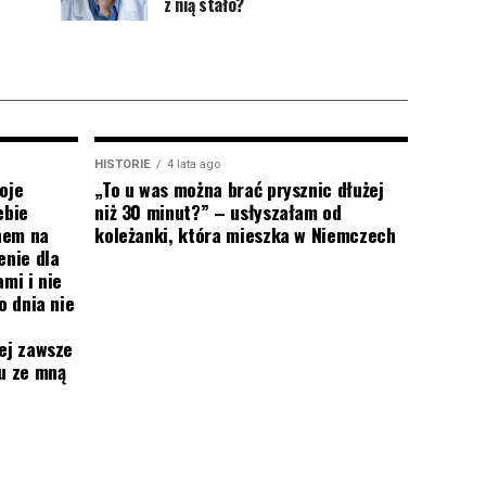
z nią stało?
HISTORIE
4 lata ago
oje
„To u was można brać prysznic dłużej
ebie
niż 30 minut?” – usłyszałam od
onem na
koleżanki, która mieszka w Niemczech
enie dla
mi i nie
o dnia nie
ej zawsze
mu ze mną