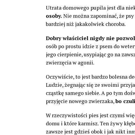
Utrata domowego pupila jest dla niek
osoby.
Nie można zapominać, że psy t
bardziej niż jakakolwiek choroba.
Dobry właściciel nigdy nie pozwoli
osób po prostu idzie z psem do weter
jego cierpienie, usypiając go na zawsz
zwierzęcia w agonii.
Oczywiście, to jest bardzo bolesna de
Ludzie, żegnając się ze swoimi przyjac
cząstkę samego siebie. A po tym doś
przyjęcie nowego zwierzaka,
bo czuli
W rzeczywistości pies jest czymś wi
domu i które karmisz. Ten żywy kłębe
zawsze jest gdzieś obok i jak nikt inn