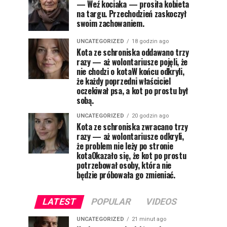
— Weź kociaka — prosiła kobieta
na targu. Przechodzień zaskoczył
swoim zachowaniem.
UNCATEGORIZED
18 godzin ago
Kota ze schroniska oddawano trzy
razy — aż wolontariusze pojęli, że
nie chodzi o kotaW końcu odkryli,
że każdy poprzedni właściciel
oczekiwał psa, a kot po prostu był
sobą.
UNCATEGORIZED
20 godzin ago
Kota ze schroniska zwracano trzy
razy — aż wolontariusze odkryli,
że problem nie leży po stronie
kotaOkazało się, że kot po prostu
potrzebował osoby, która nie
będzie próbowała go zmieniać.
LATEST
POPULAR
VIDEOS
UNCATEGORIZED
21 minut ago