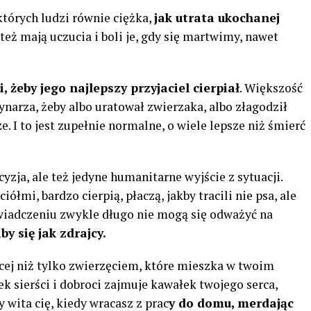
tórych ludzi równie ciężka,
jak utrata ukochanej
eż mają uczucia i boli je, gdy się martwimy, nawet
, żeby jego najlepszy przyjaciel cierpiał
. Większość
ynarza, żeby albo uratował zwierzaka, albo złagodził
e. I to jest zupełnie normalne, o wiele lepsze niż śmierć
cyzja, ale też jedyne humanitarne wyjście z sytuacji.
iółmi, bardzo cierpią, płaczą, jakby tracili nie psa, ale
wiadczeniu zwykle długo nie mogą się odważyć na
by się jak zdrajcy.
ęcej niż tylko zwierzęciem, które mieszka w twoim
k sierści i dobroci zajmuje kawałek twojego serca,
y wita cię, kiedy wracasz z prac
y do domu, merdając