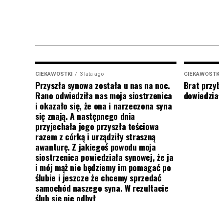
CIEKAWOSTKI
3 lata ago
CIEKAWOSTK
Przyszła synowa została u nas na noc.
Brat przy
Rano odwiedziła nas moja siostrzenica
dowiedział
i okazało się, że ona i narzeczona syna
się znają. A następnego dnia
przyjechała jego przyszła teściowa
razem z córką i urządziły straszną
awanturę. Z jakiegoś powodu moja
siostrzenica powiedziała synowej, że ja
i mój mąż nie będziemy im pomagać po
ślubie i jeszcze że chcemy sprzedać
samochód naszego syna. W rezultacie
ślub się nie odbył