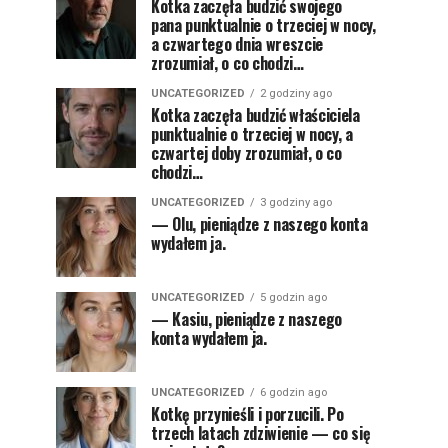
Kotka zaczęła budzić swojego
pana punktualnie o trzeciej w nocy,
a czwartego dnia wreszcie
zrozumiał, o co chodzi…
UNCATEGORIZED
2 godziny ago
Kotka zaczęła budzić właściciela
punktualnie o trzeciej w nocy, a
czwartej doby zrozumiał, o co
chodzi…
UNCATEGORIZED
3 godziny ago
— Olu, pieniądze z naszego konta
wydałem ja.
UNCATEGORIZED
5 godzin ago
— Kasiu, pieniądze z naszego
konta wydałem ja.
UNCATEGORIZED
6 godzin ago
Kotkę przynieśli i porzucili. Po
trzech latach zdziwienie — co się