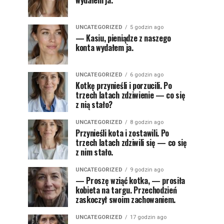
wydałem ja.
UNCATEGORIZED
5 godzin ago
— Kasiu, pieniądze z naszego
konta wydałem ja.
UNCATEGORIZED
6 godzin ago
Kotkę przynieśli i porzucili. Po
trzech latach zdziwienie — co się
z nią stało?
UNCATEGORIZED
8 godzin ago
Przynieśli kota i zostawili. Po
trzech latach zdziwili się — co się
z nim stało.
UNCATEGORIZED
9 godzin ago
— Proszę wziąć kotka, — prosiła
kobieta na targu. Przechodzień
zaskoczył swoim zachowaniem.
UNCATEGORIZED
17 godzin ago