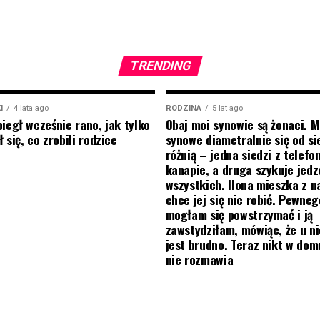
TRENDING
I
4 lata ago
RODZINA
5 lat ago
biegł wcześnie rano, jak tylko
Obaj moi synowie są żonaci. M
 się, co zrobili rodzice
synowe diametralnie się od si
różnią – jedna siedzi z telef
kanapie, a druga szykuje jedz
wszystkich. Ilona mieszka z na
chce jej się nic robić. Pewneg
mogłam się powstrzymać i ją
zawstydziłam, mówiąc, że u ni
jest brudno. Teraz nikt w do
nie rozmawia