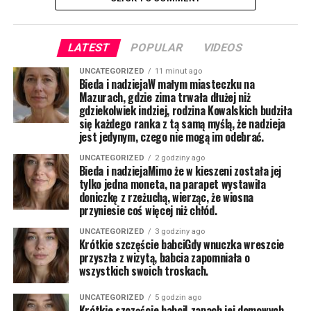
LATEST
POPULAR
VIDEOS
UNCATEGORIZED
11 minut ago
Bieda i nadziejaW małym miasteczku na
Mazurach, gdzie zima trwała dłużej niż
gdziekolwiek indziej, rodzina Kowalskich budziła
się każdego ranka z tą samą myślą, że nadzieja
jest jedynym, czego nie mogą im odebrać.
UNCATEGORIZED
2 godziny ago
Bieda i nadziejaMimo że w kieszeni została jej
tylko jedna moneta, na parapet wystawiła
doniczkę z rzeżuchą, wierząc, że wiosna
przyniesie coś więcej niż chłód.
UNCATEGORIZED
3 godziny ago
Krótkie szczęście babciGdy wnuczka wreszcie
przyszła z wizytą, babcia zapomniała o
wszystkich swoich troskach.
UNCATEGORIZED
5 godzin ago
Krótkie szczęście babciI zapach jej domowych