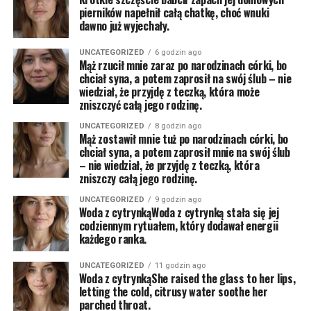
pierników napełnił całą chatkę, choć wnuki
dawno już wyjechały.
UNCATEGORIZED
6 godzin ago
Mąż rzucił mnie zaraz po narodzinach córki, bo
chciał syna, a potem zaprosił na swój ślub – nie
wiedział, że przyjdę z teczką, która może
zniszczyć całą jego rodzinę.
UNCATEGORIZED
8 godzin ago
Mąż zostawił mnie tuż po narodzinach córki, bo
chciał syna, a potem zaprosił mnie na swój ślub
– nie wiedział, że przyjdę z teczką, która
zniszczy całą jego rodzinę.
UNCATEGORIZED
9 godzin ago
Woda z cytrynkąWoda z cytrynką stała się jej
codziennym rytuałem, który dodawał energii
każdego ranka.
UNCATEGORIZED
11 godzin ago
Woda z cytrynkąShe raised the glass to her lips,
letting the cold, citrusy water soothe her
parched throat.