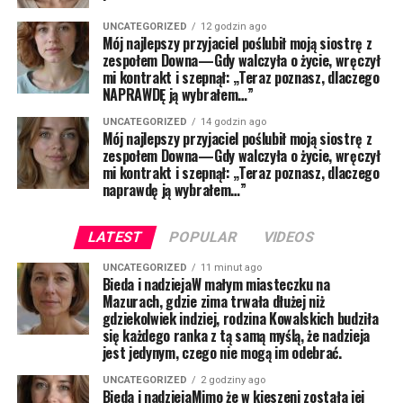
UNCATEGORIZED
12 godzin ago
Mój najlepszy przyjaciel poślubił moją siostrę z
zespołem Downa—Gdy walczyła o życie, wręczył
mi kontrakt i szepnął: „Teraz poznasz, dlaczego
NAPRAWDĘ ją wybrałem…”
UNCATEGORIZED
14 godzin ago
Mój najlepszy przyjaciel poślubił moją siostrę z
zespołem Downa—Gdy walczyła o życie, wręczył
mi kontrakt i szepnął: „Teraz poznasz, dlaczego
naprawdę ją wybrałem…”
LATEST
POPULAR
VIDEOS
UNCATEGORIZED
11 minut ago
Bieda i nadziejaW małym miasteczku na
Mazurach, gdzie zima trwała dłużej niż
gdziekolwiek indziej, rodzina Kowalskich budziła
się każdego ranka z tą samą myślą, że nadzieja
jest jedynym, czego nie mogą im odebrać.
UNCATEGORIZED
2 godziny ago
Bieda i nadziejaMimo że w kieszeni została jej