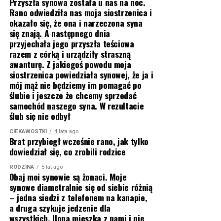
Przyszła synowa została u nas na noc.
Rano odwiedziła nas moja siostrzenica i
okazało się, że ona i narzeczona syna
się znają. A następnego dnia
przyjechała jego przyszła teściowa
razem z córką i urządziły straszną
awanturę. Z jakiegoś powodu moja
siostrzenica powiedziała synowej, że ja i
mój mąż nie będziemy im pomagać po
ślubie i jeszcze że chcemy sprzedać
samochód naszego syna. W rezultacie
ślub się nie odbył
CIEKAWOSTKI
4 lata ago
Brat przybiegł wcześnie rano, jak tylko
dowiedział się, co zrobili rodzice
RODZINA
5 lat ago
Obaj moi synowie są żonaci. Moje
synowe diametralnie się od siebie różnią
– jedna siedzi z telefonem na kanapie,
a druga szykuje jedzenie dla
wszystkich. Ilona mieszka z nami i nie