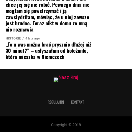
chce jej się nic robić. Pewnego dnia nie
mogłam się powstrzymać i ją
zawstydziłam, mówiąc, że u niej zawsze
jest brudno. Teraz nikt w domu ze mną
nie rozmawia
HISTORIE
4 lata ago
„To u was można brać prysznic dłużej niż
30 minut?” – usłyszałam od koleżanki,
która mieszka w Niemczech
REGULAMIN
KONTAKT
Copyright © 2018