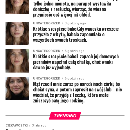
tylko jedna moneta, na parapet wystawiła
doniczkę z rzeżuchą, wierząc, że wiosna
przyniesie coś więcej niż chłód.
UNCATEGORIZED
3 godziny ago
Krótkie szczęście babciGdy wnuczka wreszcie
przyszła z wizytą, babcia zapomniała o
wszystkich swoich troskach.
UNCATEGORIZED
5 godzin ago
Krótkie szczęście babciI zapach jej domowych
pierników napełnił całą chatkę, choć wnuki
dawno już wyjechały.
UNCATEGORIZED
6 godzin ago
Mąż rzucił mnie zaraz po narodzinach córki, bo
chciał syna, a potem zaprosił na swój ślub – nie
wiedział, że przyjdę z teczką, która może
zniszczyć całą jego rodzinę.
TRENDING
CIEKAWOSTKI
3 lata ago