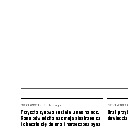
CIEKAWOSTKI
3 lata ago
CIEKAWOSTK
Przyszła synowa została u nas na noc.
Brat przy
Rano odwiedziła nas moja siostrzenica
dowiedział
i okazało się, że ona i narzeczona syna