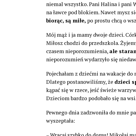
niemal wszystko. Pani Halina i pani 
na ławce pod blokiem. Nawet mysz si
biorąc, są miłe,
po prostu chcą o ws
Mój mąż i ja mamy dwoje dzieci. Córkę
Miłosz chodzi do przedszkola. Żyjemy
czasem nieporozumienia,
ale stara
nieporozumień wydarzyło się niedaw
Pojechałam z dziećmi na wakacje do m
Dlatego postanowiliśmy, że
dzieci 
kąpać się w rzece, jeść świeże warzy
Dzieciom bardzo podobało się na wsi
Pewnego dnia zadzwoniła do mnie pan
wyszeptała:
– Wracaj szybko do domu! Mikołaj m