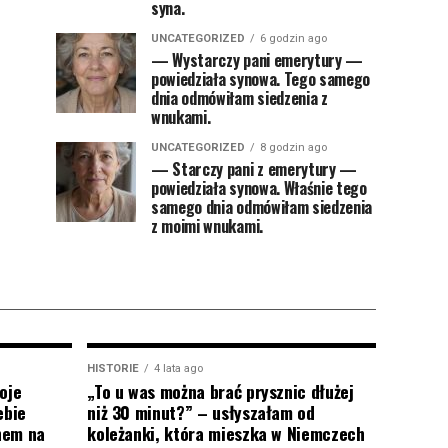
syna.
UNCATEGORIZED
6 godzin ago
— Wystarczy pani emerytury —
powiedziała synowa. Tego samego
dnia odmówiłam siedzenia z
wnukami.
UNCATEGORIZED
8 godzin ago
— Starczy pani z emerytury —
powiedziała synowa. Właśnie tego
samego dnia odmówiłam siedzenia
z moimi wnukami.
HISTORIE
4 lata ago
oje
„To u was można brać prysznic dłużej
ebie
niż 30 minut?” – usłyszałam od
onem na
koleżanki, która mieszka w Niemczech