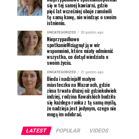
się w tej samej kawiarni, gdzie
pięć lat wcześniej oboje zamówili
tę samą kawę, nie wiedząc o swoim
istnieniu.
UNCATEGORIZED
20 godzin ago
Nieprzypadkowe
spotkanieWciągnął ją w wir
wspomnień, które miały odmienić
wszystko, co dotąd wiedziała o
swoim życiu.
UNCATEGORIZED
21 godzin ago
Bieda i nadziejaW małym
miasteczku na Mazurach, gdzie
zima trwała dłużej niż gdziekolwiek
indziej, rodzina Kowalskich budziła
się każdego ranka z tą samą myślą,
że nadzieja jest jedynym, czego nie
mogą im odebrać.
LATEST
POPULAR
VIDEOS