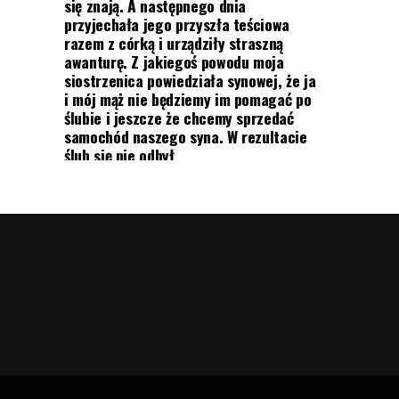
się znają. A następnego dnia
przyjechała jego przyszła teściowa
razem z córką i urządziły straszną
awanturę. Z jakiegoś powodu moja
siostrzenica powiedziała synowej, że ja
i mój mąż nie będziemy im pomagać po
ślubie i jeszcze że chcemy sprzedać
samochód naszego syna. W rezultacie
ślub się nie odbył