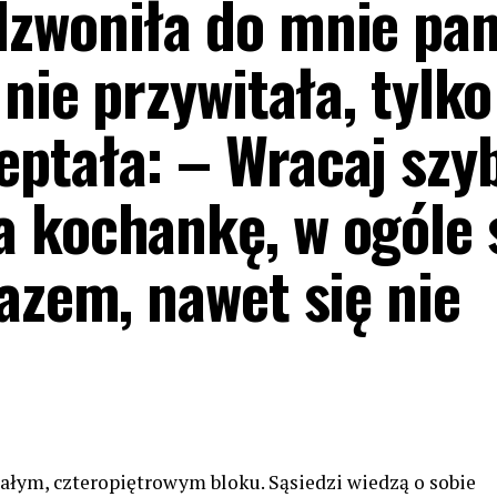
zwoniła do mnie pan
 nie przywitała, tylko
ptała: – Wracaj szy
 kochankę, w ogóle s
azem, nawet się nie
łym, czteropiętrowym bloku. Sąsiedzi wiedzą o sobie