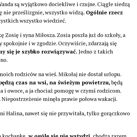
Wanda są wyjątkowo dociekliwe i czujne. Ciągle siedzą
ę nie prześlizgnie, wszystko widzą
. Ogólnie rzecz
zystkich wszystko wiedzieć.
 Zosię i syna Miłosza. Zosia poszła już do szkoły, a
 spokojnie i w zgodzie. Oczywiście, zdarzają się
my się je szybko rozwiązywać.
Jedno z takich
no.
oich rodziców na wieś. Mikołaj nie dostał urlopu.
spędzą czas na wsi, na świeżym powietrzu,
będą
wa i owoce, a ja chociaż pomogę w czymś rodzicom.
. Niepostrzeżenie minęła prawie połowa wakacji.
i Halina, nawet się nie przywitała, tylko gorączkowo
a kochankę,
w ogóle się nie wstydzi,
chodzą razem,