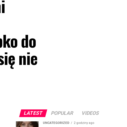
i
bko do
ię nie
LATEST
POPULAR
VIDEOS
UNCATEGORIZED
2 godziny ago