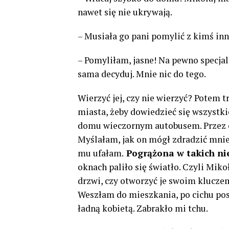
nawet się nie ukrywają.
– Musiała go pani pomylić z kimś inn
– Pomyliłam, jasne! Na pewno specjal
sama decyduj. Mnie nic do tego.
Wierzyć jej, czy nie wierzyć? Potem 
miasta, żeby dowiedzieć się wszystk
domu wieczornym autobusem. Przez c
Myślałam, jak on mógł zdradzić mnie,
mu ufałam.
Pogrążona w takich ni
oknach paliło się światło. Czyli Mik
drzwi, czy otworzyć je swoim kluczem
Weszłam do mieszkania, po cichu posz
ładną kobietą. Zabrakło mi tchu.