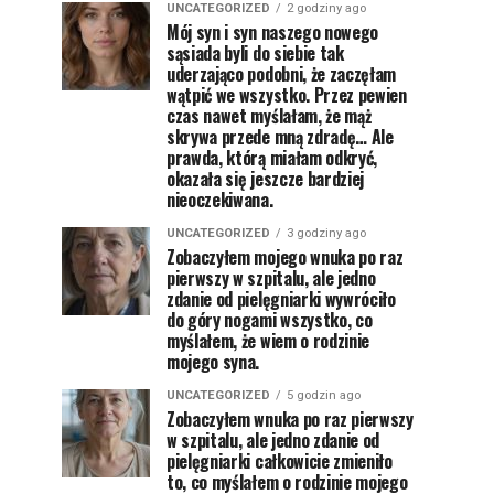
UNCATEGORIZED
2 godziny ago
Mój syn i syn naszego nowego
sąsiada byli do siebie tak
uderzająco podobni, że zaczęłam
wątpić we wszystko. Przez pewien
czas nawet myślałam, że mąż
skrywa przede mną zdradę… Ale
prawda, którą miałam odkryć,
okazała się jeszcze bardziej
nieoczekiwana.
UNCATEGORIZED
3 godziny ago
Zobaczyłem mojego wnuka po raz
pierwszy w szpitalu, ale jedno
zdanie od pielęgniarki wywróciło
do góry nogami wszystko, co
myślałem, że wiem o rodzinie
mojego syna.
UNCATEGORIZED
5 godzin ago
Zobaczyłem wnuka po raz pierwszy
w szpitalu, ale jedno zdanie od
pielęgniarki całkowicie zmieniło
to, co myślałem o rodzinie mojego