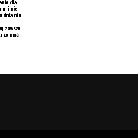
enie dla
mi i nie
o dnia nie
ej zawsze
mu ze mną