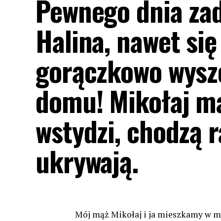
Pewnego dnia zad
Halina, nawet się
gorączkowo wysze
domu! Mikołaj ma
wstydzi, chodzą r
ukrywają.
Mój mąż Mikołaj i ja mieszkamy w ma