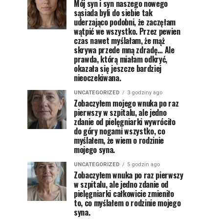
Mój syn i syn naszego nowego
sąsiada byli do siebie tak
uderzająco podobni, że zaczęłam
wątpić we wszystko. Przez pewien
czas nawet myślałam, że mąż
skrywa przede mną zdradę… Ale
prawda, którą miałam odkryć,
okazała się jeszcze bardziej
nieoczekiwana.
UNCATEGORIZED
3 godziny ago
Zobaczyłem mojego wnuka po raz
pierwszy w szpitalu, ale jedno
zdanie od pielęgniarki wywróciło
do góry nogami wszystko, co
myślałem, że wiem o rodzinie
mojego syna.
UNCATEGORIZED
5 godzin ago
Zobaczyłem wnuka po raz pierwszy
w szpitalu, ale jedno zdanie od
pielęgniarki całkowicie zmieniło
to, co myślałem o rodzinie mojego
syna.