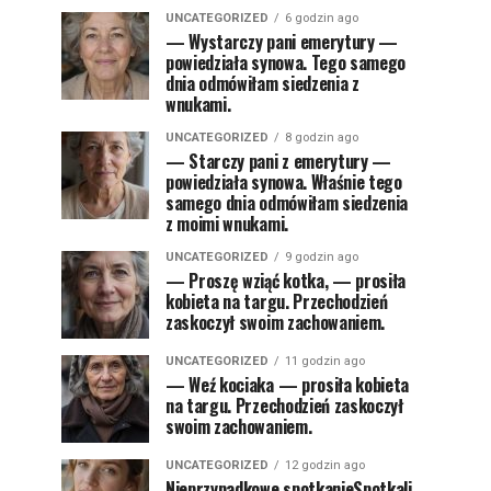
UNCATEGORIZED
6 godzin ago
— Wystarczy pani emerytury —
powiedziała synowa. Tego samego
dnia odmówiłam siedzenia z
wnukami.
UNCATEGORIZED
8 godzin ago
— Starczy pani z emerytury —
powiedziała synowa. Właśnie tego
samego dnia odmówiłam siedzenia
z moimi wnukami.
UNCATEGORIZED
9 godzin ago
— Proszę wziąć kotka, — prosiła
kobieta na targu. Przechodzień
zaskoczył swoim zachowaniem.
UNCATEGORIZED
11 godzin ago
— Weź kociaka — prosiła kobieta
na targu. Przechodzień zaskoczył
swoim zachowaniem.
UNCATEGORIZED
12 godzin ago
Nieprzypadkowe spotkanieSpotkali