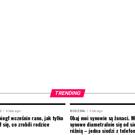
TRENDING
I
4 lata ago
RODZINA
5 lat ago
biegł wcześnie rano, jak tylko
Obaj moi synowie są żonaci. M
 się, co zrobili rodzice
synowe diametralnie się od si
różnią – jedna siedzi z telef