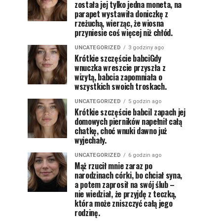
została jej tylko jedna moneta, na
parapet wystawiła doniczkę z
rzeżuchą, wierząc, że wiosna
przyniesie coś więcej niż chłód.
UNCATEGORIZED
3 godziny ago
Krótkie szczęście babciGdy
wnuczka wreszcie przyszła z
wizytą, babcia zapomniała o
wszystkich swoich troskach.
UNCATEGORIZED
5 godzin ago
Krótkie szczęście babciI zapach jej
domowych pierników napełnił całą
chatkę, choć wnuki dawno już
wyjechały.
UNCATEGORIZED
6 godzin ago
Mąż rzucił mnie zaraz po
narodzinach córki, bo chciał syna,
a potem zaprosił na swój ślub –
nie wiedział, że przyjdę z teczką,
która może zniszczyć całą jego
rodzinę.