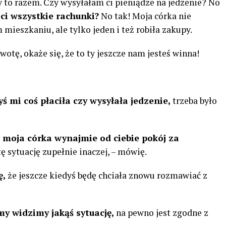
my to razem. Czy wysyłałam ci pieniądze na jedzenie? No
 ci wszystkie rachunki?
No tak! Moja córka nie
ieszkaniu, ale tylko jeden i też robiła zakupy.
wotę, okaże się, że to ty jeszcze nam jesteś winna!
ś mi coś płaciła czy wysyłała jedzenie,
trzeba było
moja córka wynajmie od ciebie pokój za
ę sytuację zupełnie inaczej, – mówię.
ę,
że jeszcze kiedyś będę chciała znowu rozmawiać z
my widzimy jakąś sytuację,
na pewno jest zgodne z