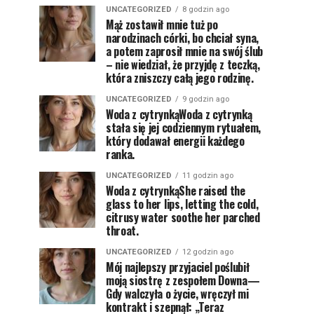
UNCATEGORIZED
8 godzin ago
Mąż zostawił mnie tuż po
narodzinach córki, bo chciał syna,
a potem zaprosił mnie na swój ślub
– nie wiedział, że przyjdę z teczką,
która zniszczy całą jego rodzinę.
UNCATEGORIZED
9 godzin ago
Woda z cytrynkąWoda z cytrynką
stała się jej codziennym rytuałem,
który dodawał energii każdego
ranka.
UNCATEGORIZED
11 godzin ago
Woda z cytrynkąShe raised the
glass to her lips, letting the cold,
citrusy water soothe her parched
throat.
UNCATEGORIZED
12 godzin ago
Mój najlepszy przyjaciel poślubił
moją siostrę z zespołem Downa—
Gdy walczyła o życie, wręczył mi
kontrakt i szepnął: „Teraz