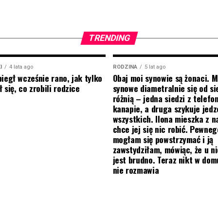
TRENDING
I
4 lata ago
RODZINA
5 lat ago
biegł wcześnie rano, jak tylko
Obaj moi synowie są żonaci. M
 się, co zrobili rodzice
synowe diametralnie się od si
różnią – jedna siedzi z telef
kanapie, a druga szykuje jedz
wszystkich. Ilona mieszka z na
chce jej się nic robić. Pewneg
mogłam się powstrzymać i ją
zawstydziłam, mówiąc, że u ni
jest brudno. Teraz nikt w do
nie rozmawia