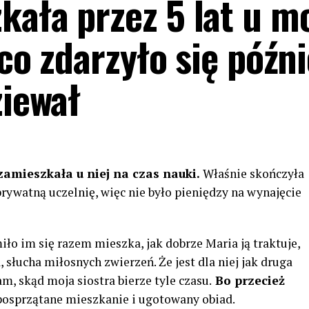
kała przez 5 lat u mo
 co zdarzyło się późni
ziewał
amieszkała u niej na czas nauki.
Właśnie skończyła
a prywatną uczelnię, więc nie było pieniędzy na wynajęcie
ło im się razem mieszka, jak dobrze Maria ją traktuje,
słucha miłosnych zwierzeń. Że jest dla niej jak druga
m, skąd moja siostra bierze tyle czasu.
Bo przecież
posprzątane mieszkanie i ugotowany obiad.