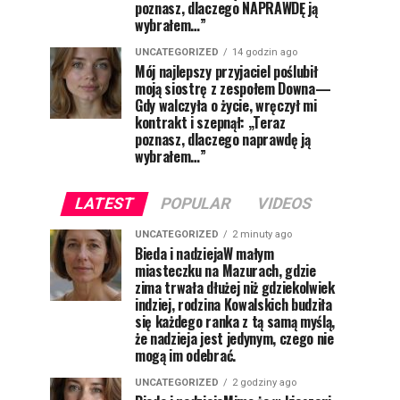
poznasz, dlaczego NAPRAWDĘ ją
wybrałem…”
UNCATEGORIZED
14 godzin ago
Mój najlepszy przyjaciel poślubił
moją siostrę z zespołem Downa—
Gdy walczyła o życie, wręczył mi
kontrakt i szepnął: „Teraz
poznasz, dlaczego naprawdę ją
wybrałem…”
LATEST
POPULAR
VIDEOS
UNCATEGORIZED
2 minuty ago
Bieda i nadziejaW małym
miasteczku na Mazurach, gdzie
zima trwała dłużej niż gdziekolwiek
indziej, rodzina Kowalskich budziła
się każdego ranka z tą samą myślą,
że nadzieja jest jedynym, czego nie
mogą im odebrać.
UNCATEGORIZED
2 godziny ago