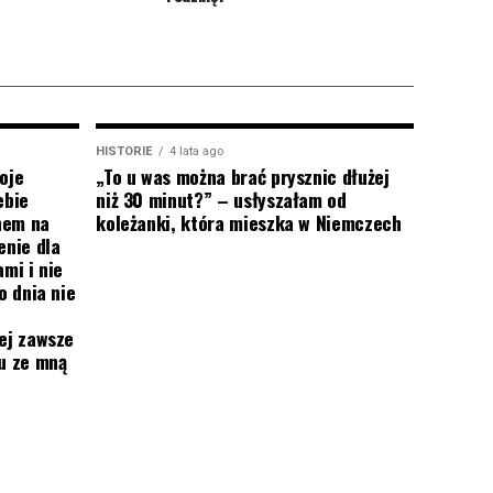
HISTORIE
4 lata ago
oje
„To u was można brać prysznic dłużej
ebie
niż 30 minut?” – usłyszałam od
onem na
koleżanki, która mieszka w Niemczech
enie dla
mi i nie
o dnia nie
ej zawsze
mu ze mną