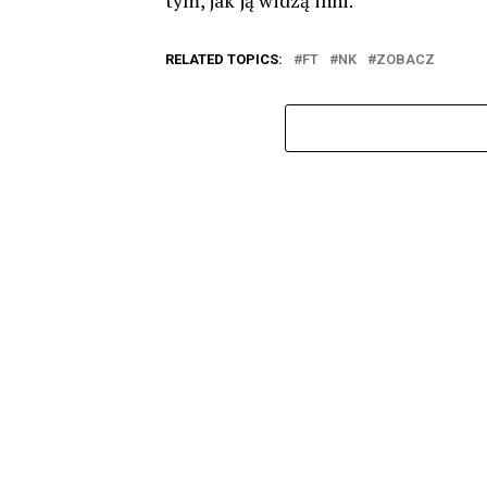
tym, jak ją widzą inni.
RELATED TOPICS:
FT
NK
ZOBACZ