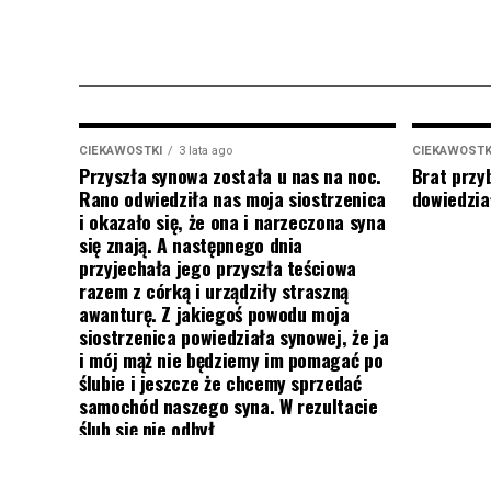
CIEKAWOSTKI
3 lata ago
CIEKAWOSTK
Przyszła synowa została u nas na noc.
Brat przy
Rano odwiedziła nas moja siostrzenica
dowiedział
i okazało się, że ona i narzeczona syna
się znają. A następnego dnia
przyjechała jego przyszła teściowa
razem z córką i urządziły straszną
awanturę. Z jakiegoś powodu moja
siostrzenica powiedziała synowej, że ja
i mój mąż nie będziemy im pomagać po
ślubie i jeszcze że chcemy sprzedać
samochód naszego syna. W rezultacie
ślub się nie odbył