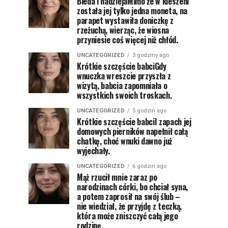
Bieda i nadziejaMimo że w kieszeni
została jej tylko jedna moneta, na
parapet wystawiła doniczkę z
rzeżuchą, wierząc, że wiosna
przyniesie coś więcej niż chłód.
UNCATEGORIZED
3 godziny ago
Krótkie szczęście babciGdy
wnuczka wreszcie przyszła z
wizytą, babcia zapomniała o
wszystkich swoich troskach.
UNCATEGORIZED
5 godzin ago
Krótkie szczęście babciI zapach jej
domowych pierników napełnił całą
chatkę, choć wnuki dawno już
wyjechały.
UNCATEGORIZED
6 godzin ago
Mąż rzucił mnie zaraz po
narodzinach córki, bo chciał syna,
a potem zaprosił na swój ślub –
nie wiedział, że przyjdę z teczką,
która może zniszczyć całą jego
rodzinę.