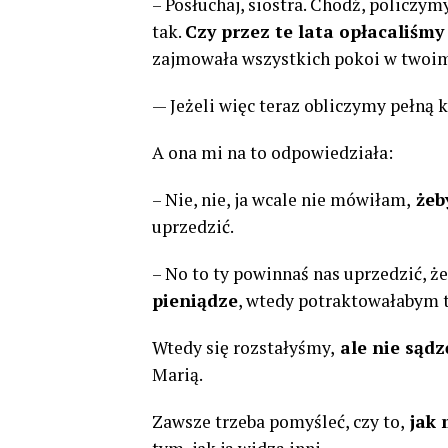
– Posłuchaj, siostra. Chodź, policzy
tak.
Czy przez te lata opłacaliśmy
zajmowała wszystkich pokoi w twoim m
— Jeżeli więc teraz obliczymy pełną k
A ona mi na to odpowiedziała:
– Nie, nie, ja wcale nie mówiłam,
żeby
uprzedzić.
– No to ty powinnaś nas uprzedzić, że
pieniądze
, wtedy potraktowałabym t
Wtedy się rozstałyśmy,
ale nie sądz
Marią.
Zawsze trzeba pomyśleć, czy to,
jak 