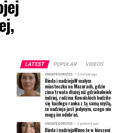
jej
ej,
LATEST
POPULAR
VIDEOS
UNCATEGORIZED
2 minuty ago
Bieda i nadziejaW małym
miasteczku na Mazurach, gdzie
zima trwała dłużej niż gdziekolwiek
indziej, rodzina Kowalskich budziła
się każdego ranka z tą samą myślą,
że nadzieja jest jedynym, czego nie
mogą im odebrać.
UNCATEGORIZED
2 godziny ago
Bieda i nadziejaMimo że w kieszeni