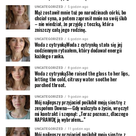
UNCATEGORIZED
5 godzin ago
Mąż zostawił mnie tuż po narodzinach córki, bo
chciał syna, a potem zaprosił mnie na swój ślub
– nie wiedział, że przyjdę z teczką, która
zniszczy całą jego rodzinę.
UNCATEGORIZED
6 godzin ago
Woda z cytrynkąWoda z cytrynką stała się jej
codziennym rytuałem, który dodawał energii
każdego ranka.
UNCATEGORIZED
8 godzin ago
Woda z cytrynkąShe raised the glass to her lips,
letting the cold, citrusy water soothe her
parched throat.
UNCATEGORIZED
9 godzin ago
Mój najlepszy przyjaciel poślubił moją siostrę z
zespołem Downa—Gdy walczyła o życie, wręczył
mi kontrakt i szepnął: „Teraz poznasz, dlaczego
NAPRAWDĘ ją wybrałem…”
UNCATEGORIZED
11 godzin ago
Mój najlepszy przyjaciel poślubił moją siostrę z