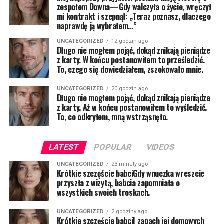
zespołem Downa—Gdy walczyła o życie, wręczył
mi kontrakt i szepnął: „Teraz poznasz, dlaczego
naprawdę ją wybrałem…”
UNCATEGORIZED
12 godzin ago
Długo nie mogłem pojąć, dokąd znikają pieniądze
z karty. W końcu postanowiłem to prześledzić.
To, czego się dowiedziałem, zszokowało mnie.
UNCATEGORIZED
20 godzin ago
Długo nie mogłem pojąć, dokąd znikają pieniądze
z karty. Aż w końcu postanowiłem to wyśledzić.
To, co odkryłem, mną wstrząsnęło.
LATEST
POPULAR
VIDEOS
UNCATEGORIZED
23 minuty ago
Krótkie szczęście babciGdy wnuczka wreszcie
przyszła z wizytą, babcia zapomniała o
wszystkich swoich troskach.
UNCATEGORIZED
2 godziny ago
Krótkie szczęście babciI zapach jej domowych