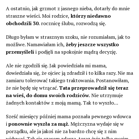
A ostatnio, jak grzmot z jasnego nieba, dotarły do mnie
straszne wieści. Moi rodzice,
którzy niedawno
obchodzili 30.
rocznicę ślubu, rozwodzą się.
Długo byłam w strasznym szoku, nie rozumiałam, jak to
możliwe. Namawiałam ich,
żeby jeszcze wszystko
przemyśleli
i podjęli na spokojnie mądrą decyzję.
Ale nie zgodzili się. Jak powiedziała mi mama,
dowiedziała się, że ojciec ją zdradził i to kilka razy. Nie ma
zamiaru tolerować takiego traktowania. Postanowiłam,
że nie będę się wtrącać.
Tata przeprowadził się teraz
na wieś, do domu swoich rodziców.
Nie utrzymuje
żadnych kontaktów z moją mamą. Tak to wyszło…
Sześć miesięcy później mama poznała pewnego wdowca
i
ponownie wyszła za mąż.
Mężczyzna wydaje się w
porządku, ale ja jakoś nie za bardzo chcę się z nim
widywać. Tak się czasem zdarza, teraz żyję tylko swoim