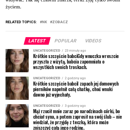
życiem.
RELATED TOPICS:
NK
ZOBACZ
LATEST
POPULAR
VIDEOS
UNCATEGORIZED
23 minuty ago
Krótkie szczęście babciGdy wnuczka wreszcie
przyszła z wizytą, babcia zapomniała o
wszystkich swoich troskach.
UNCATEGORIZED
2 godziny ago
Krótkie szczęście babciI zapach jej domowych
pierników napełnił całą chatkę, choć wnuki
dawno już wyjechały.
UNCATEGORIZED
3 godziny ago
Mąż rzucił mnie zaraz po narodzinach córki, bo
chciał syna, a potem zaprosił na swój ślub – nie
wiedział, że przyjdę z teczką, która może
zniszczyć całą jego rodzinę.