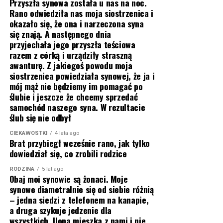
Przyszła synowa została u nas na noc.
Rano odwiedziła nas moja siostrzenica i
okazało się, że ona i narzeczona syna
się znają. A następnego dnia
przyjechała jego przyszła teściowa
razem z córką i urządziły straszną
awanturę. Z jakiegoś powodu moja
siostrzenica powiedziała synowej, że ja i
mój mąż nie będziemy im pomagać po
ślubie i jeszcze że chcemy sprzedać
samochód naszego syna. W rezultacie
ślub się nie odbył
CIEKAWOSTKI
4 lata ago
Brat przybiegł wcześnie rano, jak tylko
dowiedział się, co zrobili rodzice
RODZINA
5 lat ago
Obaj moi synowie są żonaci. Moje
synowe diametralnie się od siebie różnią
– jedna siedzi z telefonem na kanapie,
a druga szykuje jedzenie dla
wszystkich. Ilona mieszka z nami i nie