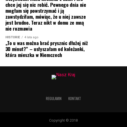
chce jej się nic robić. Pewnego dnia nie
mogłam się powstrzymać i ją
zawstydziłam, mówiąc, że u niej zawsze
jest brudno. Teraz nikt w domu ze mną
nie rozmawia
HISTORIE
4 lata ago
„To u was można brać prysznic dłużej niż
30 minut?” – usłyszałam od koleżanki,
która mieszka w Niemczech
REGULAMIN
KONTAKT
Copyright © 2018