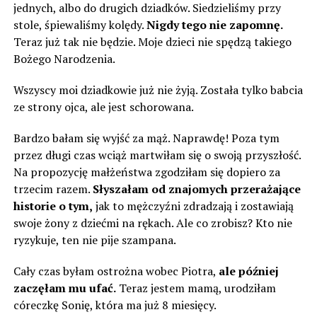
jednych, albo do drugich dziadków. Siedzieliśmy przy
stole, śpiewaliśmy kolędy.
Nigdy tego nie zapomnę.
Teraz już tak nie będzie. Moje dzieci nie spędzą takiego
Bożego Narodzenia.
Wszyscy moi dziadkowie już nie żyją. Została tylko babcia
ze strony ojca, ale jest schorowana.
Bardzo bałam się wyjść za mąż. Naprawdę! Poza tym
przez długi czas wciąż martwiłam się o swoją przyszłość.
Na propozycję małżeństwa zgodziłam się dopiero za
trzecim razem.
Słyszałam od znajomych przerażające
historie o tym,
jak to mężczyźni zdradzają i zostawiają
swoje żony z dziećmi na rękach. Ale co zrobisz? Kto nie
ryzykuje, ten nie pije szampana.
Cały czas byłam ostrożna wobec Piotra,
ale później
zaczęłam mu ufać.
Teraz jestem mamą, urodziłam
córeczkę Sonię, która ma już 8 miesięcy.