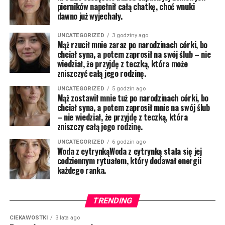
pierników napełnił całą chatkę, choć wnuki
dawno już wyjechały.
UNCATEGORIZED
3 godziny ago
Mąż rzucił mnie zaraz po narodzinach córki, bo
chciał syna, a potem zaprosił na swój ślub – nie
wiedział, że przyjdę z teczką, która może
zniszczyć całą jego rodzinę.
UNCATEGORIZED
5 godzin ago
Mąż zostawił mnie tuż po narodzinach córki, bo
chciał syna, a potem zaprosił mnie na swój ślub
– nie wiedział, że przyjdę z teczką, która
zniszczy całą jego rodzinę.
UNCATEGORIZED
6 godzin ago
Woda z cytrynkąWoda z cytrynką stała się jej
codziennym rytuałem, który dodawał energii
każdego ranka.
TRENDING
CIEKAWOSTKI
3 lata ago