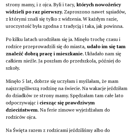
strony mamy, i z ojca. Byli i tacy,
których nowożeńcy
widzieli po raz pierwszy.
Zaproszono nawet sąsiadów,
z którymi znali się tylko z widzenia. W każdym razie,
uroczystość była zgodna z tradycją i taka, jak powinna.
Po kilku latach urodziłam się ja. Minęło trochę czasu i
rodzice przeprowadzili się do miasta,
udało im się tam
znaleźć dobrą pracę i mieszkanie.
Układało nam się
całkiem nieźle. Ja poszłam do przedszkola, później do
szkoły.
Minęło 5 lat, dobrze się uczyłam i myślałam, że mam
najszczęśliwszą rodzinę na świecie. Na wakacje jeździłam
do dziadków ze strony mamy. Spędzałam tam całe lato
odpoczywając i
ciesząc się prawdziwym
dzieciństwem
. Na ferie zimowe wyjeżdżałam do
rodziców ojca.
Na Święta razem z rodzicami jeździliśmy albo do