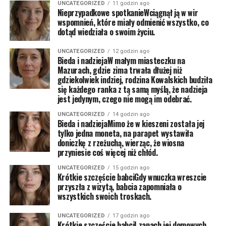
UNCATEGORIZED
11 godzin ago
Nieprzypadkowe spotkanieWciągnął ją w wir
wspomnień, które miały odmienić wszystko, co
dotąd wiedziała o swoim życiu.
UNCATEGORIZED
12 godzin ago
Bieda i nadziejaW małym miasteczku na
Mazurach, gdzie zima trwała dłużej niż
gdziekolwiek indziej, rodzina Kowalskich budziła
się każdego ranka z tą samą myślą, że nadzieja
jest jedynym, czego nie mogą im odebrać.
UNCATEGORIZED
14 godzin ago
Bieda i nadziejaMimo że w kieszeni została jej
tylko jedna moneta, na parapet wystawiła
doniczkę z rzeżuchą, wierząc, że wiosna
przyniesie coś więcej niż chłód.
UNCATEGORIZED
15 godzin ago
Krótkie szczęście babciGdy wnuczka wreszcie
przyszła z wizytą, babcia zapomniała o
wszystkich swoich troskach.
UNCATEGORIZED
17 godzin ago
Krótkie szczęście babciI zapach jej domowych