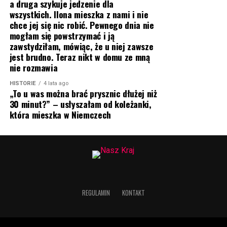
a druga szykuje jedzenie dla
wszystkich. Ilona mieszka z nami i nie
chce jej się nic robić. Pewnego dnia nie
mogłam się powstrzymać i ją
zawstydziłam, mówiąc, że u niej zawsze
jest brudno. Teraz nikt w domu ze mną
nie rozmawia
HISTORIE
4 lata ago
„To u was można brać prysznic dłużej niż
30 minut?” – usłyszałam od koleżanki,
która mieszka w Niemczech
REGULAMIN
KONTAKT