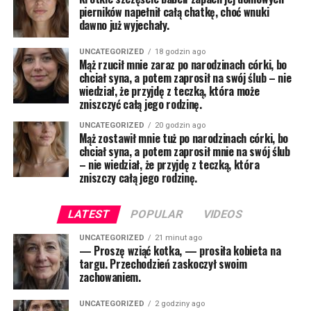
pierników napełnił całą chatkę, choć wnuki
dawno już wyjechały.
UNCATEGORIZED
18 godzin ago
Mąż rzucił mnie zaraz po narodzinach córki, bo
chciał syna, a potem zaprosił na swój ślub – nie
wiedział, że przyjdę z teczką, która może
zniszczyć całą jego rodzinę.
UNCATEGORIZED
20 godzin ago
Mąż zostawił mnie tuż po narodzinach córki, bo
chciał syna, a potem zaprosił mnie na swój ślub
– nie wiedział, że przyjdę z teczką, która
zniszczy całą jego rodzinę.
LATEST
POPULAR
VIDEOS
UNCATEGORIZED
21 minut ago
— Proszę wziąć kotka, — prosiła kobieta na
targu. Przechodzień zaskoczył swoim
zachowaniem.
UNCATEGORIZED
2 godziny ago