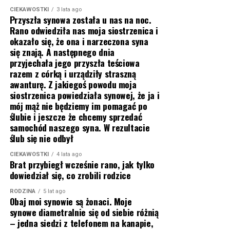
CIEKAWOSTKI
3 lata ago
Przyszła synowa została u nas na noc.
Rano odwiedziła nas moja siostrzenica i
okazało się, że ona i narzeczona syna
się znają. A następnego dnia
przyjechała jego przyszła teściowa
razem z córką i urządziły straszną
awanturę. Z jakiegoś powodu moja
siostrzenica powiedziała synowej, że ja i
mój mąż nie będziemy im pomagać po
ślubie i jeszcze że chcemy sprzedać
samochód naszego syna. W rezultacie
ślub się nie odbył
CIEKAWOSTKI
4 lata ago
Brat przybiegł wcześnie rano, jak tylko
dowiedział się, co zrobili rodzice
RODZINA
5 lat ago
Obaj moi synowie są żonaci. Moje
synowe diametralnie się od siebie różnią
– jedna siedzi z telefonem na kanapie,