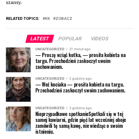
szansy.
RELATED TOPICS:
KK
ZOBACZ
LATEST
POPULAR
VIDEOS
UNCATEGORIZED
21 minut ago
— Proszę wziąć kotka, — prosiła kobieta na
targu. Przechodzień zaskoczył swoim
zachowaniem.
UNCATEGORIZED
2 godziny ago
— Weź kociaka — prosiła kobieta na targu.
Przechodzień zaskoczył swoim zachowaniem.
UNCATEGORIZED
3 godziny ago
Nieprzypadkowe spotkanieSpotkali się w tej
samej kawiarni, gdzie pięć lat wcześniej oboje
zamówili tę samą kawę, nie wiedząc o swoim
istnieniu.