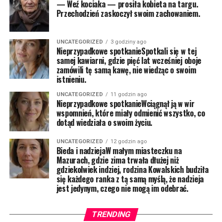
— Weź kociaka — prosiła kobieta na targu.
Przechodzień zaskoczył swoim zachowaniem.
UNCATEGORIZED
3 godziny ago
Nieprzypadkowe spotkanieSpotkali się w tej
samej kawiarni, gdzie pięć lat wcześniej oboje
zamówili tę samą kawę, nie wiedząc o swoim
istnieniu.
UNCATEGORIZED
11 godzin ago
Nieprzypadkowe spotkanieWciągnął ją w wir
wspomnień, które miały odmienić wszystko, co
dotąd wiedziała o swoim życiu.
UNCATEGORIZED
12 godzin ago
Bieda i nadziejaW małym miasteczku na
Mazurach, gdzie zima trwała dłużej niż
gdziekolwiek indziej, rodzina Kowalskich budziła
się każdego ranka z tą samą myślą, że nadzieja
jest jedynym, czego nie mogą im odebrać.
TRENDING