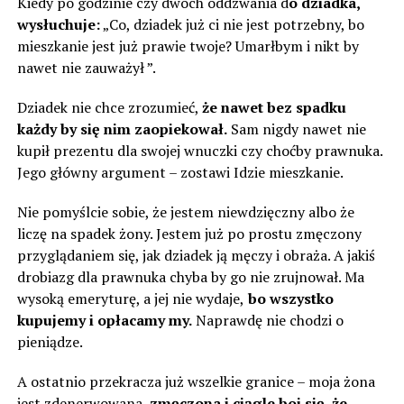
Kiedy po godzinie czy dwóch oddzwania d
o dziadka,
wysłuchuje:
„Co, dziadek już ci nie jest potrzebny, bo
mieszkanie jest już prawie twoje? Umarłbym i nikt by
nawet nie zauważył ”.
Dziadek nie chce zrozumieć,
że nawet bez spadku
każdy by się nim zaopiekował.
Sam nigdy nawet nie
kupił prezentu dla swojej wnuczki czy choćby prawnuka.
Jego główny argument – zostawi Idzie mieszkanie.
Nie pomyślcie sobie, że jestem niewdzięczny albo że
liczę na spadek żony. Jestem już po prostu zmęczony
przyglądaniem się, jak dziadek ją męczy i obraża. A jakiś
drobiazg dla prawnuka chyba by go nie zrujnował. Ma
wysoką emeryturę, a jej nie wydaje,
bo wszystko
kupujemy i opłacamy my.
Naprawdę nie chodzi o
pieniądze.
A ostatnio przekracza już wszelkie granice – moja żona
jest zdenerwowana,
zmęczona i ciągle boi się, że