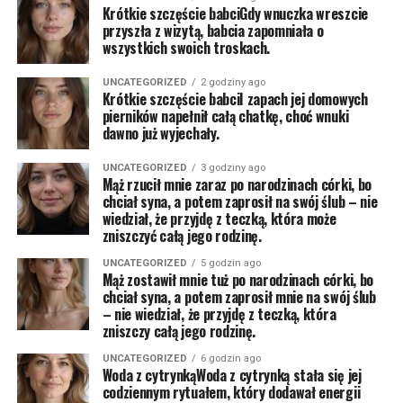
Krótkie szczęście babciGdy wnuczka wreszcie
przyszła z wizytą, babcia zapomniała o
wszystkich swoich troskach.
UNCATEGORIZED
2 godziny ago
Krótkie szczęście babciI zapach jej domowych
pierników napełnił całą chatkę, choć wnuki
dawno już wyjechały.
UNCATEGORIZED
3 godziny ago
Mąż rzucił mnie zaraz po narodzinach córki, bo
chciał syna, a potem zaprosił na swój ślub – nie
wiedział, że przyjdę z teczką, która może
zniszczyć całą jego rodzinę.
UNCATEGORIZED
5 godzin ago
Mąż zostawił mnie tuż po narodzinach córki, bo
chciał syna, a potem zaprosił mnie na swój ślub
– nie wiedział, że przyjdę z teczką, która
zniszczy całą jego rodzinę.
UNCATEGORIZED
6 godzin ago
Woda z cytrynkąWoda z cytrynką stała się jej
codziennym rytuałem, który dodawał energii