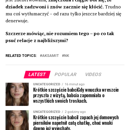
dziadek zadzwoni i znów zacznie się kłócić.
Trudno
mu coś wytłumaczyć – od razu tylko jeszcze bardziej się
denerwuje.
Szczerze mówiąc, nie rozumiem tego – po co tak
psuć relacje z najbliższymi?
RELATED TOPICS:
AKSAMIT
NK
LATEST
POPULAR
VIDEOS
UNCATEGORIZED
16 minut ago
Krótkie szczęście babciGdy wnuczka wreszcie
przyszła z wizytą, babcia zapomniała o
wszystkich swoich troskach.
UNCATEGORIZED
2 godziny ago
Krótkie szczęście babciI zapach jej domowych
pierników napełnił całą chatkę, choć wnuki
dawno już wyjechały.