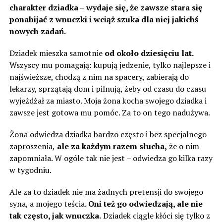
charakter dziadka – wydaje się, że zawsze stara się
ponabijać z wnuczki i wciąż szuka dla niej jakichś
nowych zadań.
Dziadek mieszka samotnie
od około dziesięciu lat.
Wszyscy mu pomagają: kupują jedzenie, tylko najlepsze i
najświeższe, chodzą z nim na spacery, zabierają do
lekarzy, sprzątają dom i pilnują, żeby od czasu do czasu
wyjeżdżał za miasto. Moja żona kocha swojego dziadka i
zawsze jest gotowa mu pomóc. Za to on tego nadużywa.
Żona odwiedza dziadka bardzo często i bez specjalnego
zaproszenia,
ale za każdym razem słucha,
że ​​o nim
zapomniała. W ogóle tak nie jest – odwiedza go kilka razy
w tygodniu.
Ale za to dziadek nie ma żadnych pretensji do swojego
syna, a mojego teścia.
Oni też go odwiedzają, ale nie
tak często, jak wnuczka.
Dziadek ciągle kłóci się tylko z