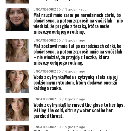
UNCATEGORIZED
3 godziny ago
Mąż rzucił mnie zaraz po narodzinach córki, bo
chciał syna, a potem zaprosił na swój ślub – nie
wiedział, że przyjdę z teczką, która może
zniszczyć całą jego rodzinę.
UNCATEGORIZED
5 godzin ago
Mąż zostawił mnie tuż po narodzinach córki, bo
chciał syna, a potem zaprosił mnie na swój ślub
– nie wiedział, że przyjdę z teczką, która
zniszczy całą jego rodzinę.
UNCATEGORIZED
6 godzin ago
Woda z cytrynkąWoda z cytrynką stała się jej
codziennym rytuałem, który dodawał energii
każdego ranka.
UNCATEGORIZED
8 godzin ago
Woda z cytrynkąShe raised the glass to her lips,
letting the cold, citrusy water soothe her
parched throat.
UNCATEGORIZED
9 godzin ago