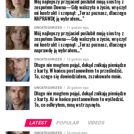
Mój najlepszy przyjaciel poślubił moją siostrę z
zespołem Downa—Gdy walczyła o życie, wręczył
mi kontrakt i szepnął: „Teraz poznasz, dlaczego
NAPRAWDĘ ją wybrałem…”
UNCATEGORIZED
11 godzin ago
Mój najlepszy przyjaciel poślubił moją siostrę z
zespołem Downa—Gdy walczyła o życie, wręczył
mi kontrakt i szepnął: „Teraz poznasz, dlaczego
naprawdę ją wybrałem…”
UNCATEGORIZED
12 godzin ago
Długo nie mogłem pojąć, dokąd znikają pieniądze
z karty. W końcu postanowiłem to prześledzić.
To, czego się dowiedziałem, zszokowało mnie.
UNCATEGORIZED
20 godzin ago
Długo nie mogłem pojąć, dokąd znikają pieniądze
z karty. Aż w końcu postanowiłem to wyśledzić.
To, co odkryłem, mną wstrząsnęło.
LATEST
POPULAR
VIDEOS
UNCATEGORIZED
16 minut ago