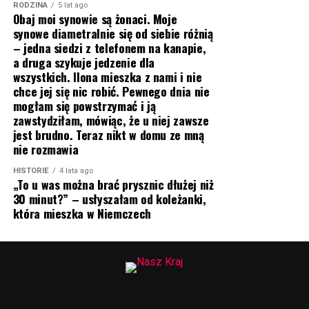
RODZINA
5 lat ago
Obaj moi synowie są żonaci. Moje
synowe diametralnie się od siebie różnią
– jedna siedzi z telefonem na kanapie,
a druga szykuje jedzenie dla
wszystkich. Ilona mieszka z nami i nie
chce jej się nic robić. Pewnego dnia nie
mogłam się powstrzymać i ją
zawstydziłam, mówiąc, że u niej zawsze
jest brudno. Teraz nikt w domu ze mną
nie rozmawia
HISTORIE
4 lata ago
„To u was można brać prysznic dłużej niż
30 minut?” – usłyszałam od koleżanki,
która mieszka w Niemczech