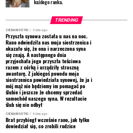
każdego ranka.
TRENDING
CIEKAWOSTKI
3 lata ago
Przyszła synowa została u nas na noc.
Rano odwiedziła nas moja siostrzenica i
okazało się, że ona i narzeczona syna
się znają. A następnego dnia
przyjechała jego przyszła teściowa
razem z córką i urządziły straszną
awanturę. Z jakiegoś powodu moja
siostrzenica powiedziała synowej, że ja i
mój mąż nie będziemy im pomagać po
ślubie i jeszcze że chcemy sprzedać
samochód naszego syna. W rezultacie
ślub się nie odbył
CIEKAWOSTKI
4 lata ago
Brat przybiegł wcześnie rano, jak tylko
dowiedział się, co zrobili rodzice