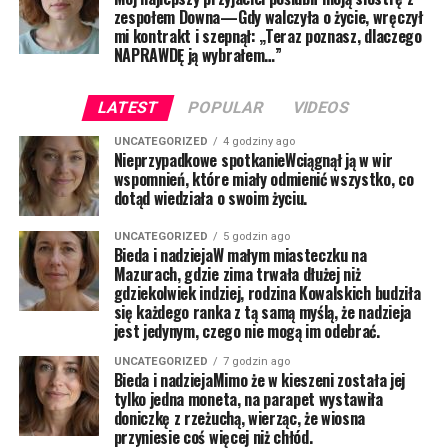
zespołem Downa—Gdy walczyła o życie, wręczył
mi kontrakt i szepnął: „Teraz poznasz, dlaczego
NAPRAWDĘ ją wybrałem…”
LATEST
POPULAR
VIDEOS
UNCATEGORIZED
4 godziny ago
Nieprzypadkowe spotkanieWciągnął ją w wir
wspomnień, które miały odmienić wszystko, co
dotąd wiedziała o swoim życiu.
UNCATEGORIZED
5 godzin ago
Bieda i nadziejaW małym miasteczku na
Mazurach, gdzie zima trwała dłużej niż
gdziekolwiek indziej, rodzina Kowalskich budziła
się każdego ranka z tą samą myślą, że nadzieja
jest jedynym, czego nie mogą im odebrać.
UNCATEGORIZED
7 godzin ago
Bieda i nadziejaMimo że w kieszeni została jej
tylko jedna moneta, na parapet wystawiła
doniczkę z rzeżuchą, wierząc, że wiosna
przyniesie coś więcej niż chłód.