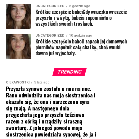
UNCATEGORIZED
8 godzin ago
Krótkie szczęście babciGdy wnuczka wreszcie
przyszła z wizytą, babcia zapomniała o
wszystkich swoich troskach.
UNCATEGORIZED
10 godzin ago
Krótkie szczęście babciI zapach jej domowych
pierników napełnił całą chatkę, choć wnuki
dawno już wyjechały.
TRENDING
CIEKAWOSTKI
3 lata ago
Przyszła synowa została u nas na noc.
Rano odwiedziła nas moja siostrzenica i
okazało się, że ona i narzeczona syna
się znają. A następnego dnia
przyjechała jego przyszła teściowa
razem z córką i urządziły straszną
awanturę. Z jakiegoś powodu moja
siostrzenica powiedziała synowej, że ja i