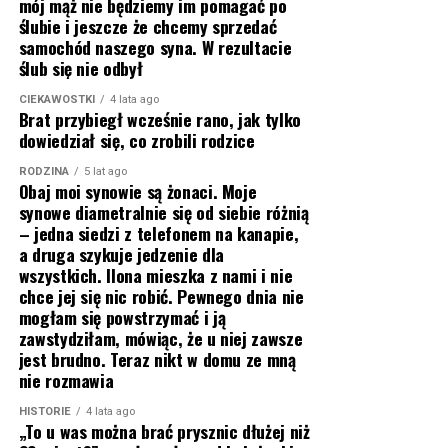
mój mąż nie będziemy im pomagać po
ślubie i jeszcze że chcemy sprzedać
samochód naszego syna. W rezultacie
ślub się nie odbył
CIEKAWOSTKI
4 lata ago
Brat przybiegł wcześnie rano, jak tylko
dowiedział się, co zrobili rodzice
RODZINA
5 lat ago
Obaj moi synowie są żonaci. Moje
synowe diametralnie się od siebie różnią
– jedna siedzi z telefonem na kanapie,
a druga szykuje jedzenie dla
wszystkich. Ilona mieszka z nami i nie
chce jej się nic robić. Pewnego dnia nie
mogłam się powstrzymać i ją
zawstydziłam, mówiąc, że u niej zawsze
jest brudno. Teraz nikt w domu ze mną
nie rozmawia
HISTORIE
4 lata ago
„To u was można brać prysznic dłużej niż