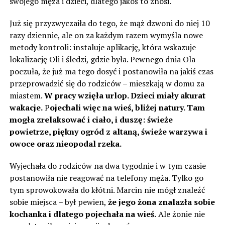
swojego męża i dzieci, dlatego jakoś to znosi.
Już się przyzwyczaiła do tego, że mąż dzwoni do niej 10
razy dziennie, ale on za każdym razem wymyśla nowe
metody kontroli: instaluje aplikację, która wskazuje
lokalizację Oli i śledzi, gdzie była. Pewnego dnia Ola
poczuła, że już ma tego dosyć i postanowiła na jakiś czas
przeprowadzić się do rodziców – mieszkają w domu za
miastem.
W pracy wzięła urlop. Dzieci miały akurat
wakacje.
P
ojechali więc na wieś, bliżej natury. Tam
mogła zrelaksować i ciało, i duszę: świeże
powietrze, piękny ogród z altaną, świeże warzywa i
owoce oraz nieopodal rzeka.
Wyjechała do rodziców na dwa tygodnie i w tym czasie
postanowiła nie reagować na telefony męża. Tylko go
tym sprowokowała do kłótni. Marcin nie mógł znaleźć
sobie miejsca – był pewien,
że jego żona znalazła sobie
kochanka i dlatego pojechała na wieś.
Ale żonie nie