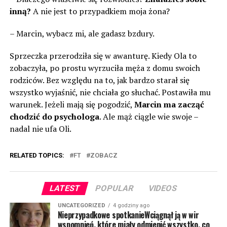
inną?
A nie jest to przypadkiem moja żona?
– Marcin, wybacz mi, ale gadasz bzdury.
Sprzeczka przerodziła się w awanturę. Kiedy Ola to
zobaczyła, po prostu wyrzuciła męża z domu swoich
rodziców. Bez względu na to, jak bardzo starał się
wszystko wyjaśnić, nie chciała go słuchać. Postawiła mu
warunek. Jeżeli mają się pogodzić,
Marcin ma zacząć
chodzić do psychologa
. Ale mąż ciągle wie swoje –
nadal nie ufa Oli.
RELATED TOPICS:
FT
ZOBACZ
LATEST
POPULAR
VIDEOS
UNCATEGORIZED
4 godziny ago
Nieprzypadkowe spotkanieWciągnął ją w wir
wspomnień, które miały odmienić wszystko, co