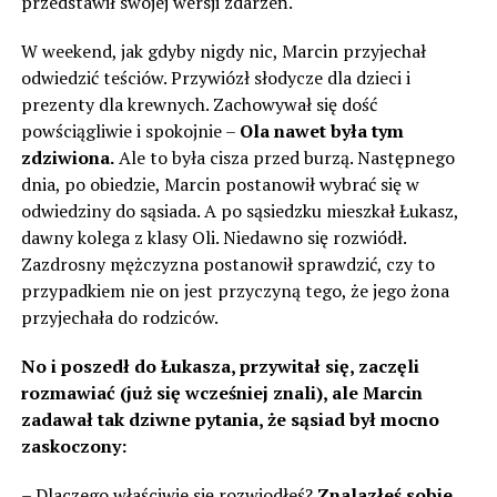
przedstawił swojej wersji zdarzeń.
W weekend, jak gdyby nigdy nic, Marcin przyjechał
odwiedzić teściów. Przywiózł słodycze dla dzieci i
prezenty dla krewnych. Zachowywał się dość
powściągliwie i spokojnie –
Ola nawet była tym
zdziwiona.
Ale to była cisza przed burzą. Następnego
dnia, po obiedzie, Marcin postanowił wybrać się w
odwiedziny do sąsiada. A po sąsiedzku mieszkał Łukasz,
dawny kolega z klasy Oli. Niedawno się rozwiódł.
Zazdrosny mężczyzna postanowił sprawdzić, czy to
przypadkiem nie on jest przyczyną tego, że jego żona
przyjechała do rodziców.
No i poszedł do Łukasza, przywitał się, zaczęli
rozmawiać (już się wcześniej znali), ale Marcin
zadawał tak dziwne pytania, że sąsiad był mocno
zaskoczony:
– Dlaczego właściwie się rozwiodłeś?
Znalazłeś sobie