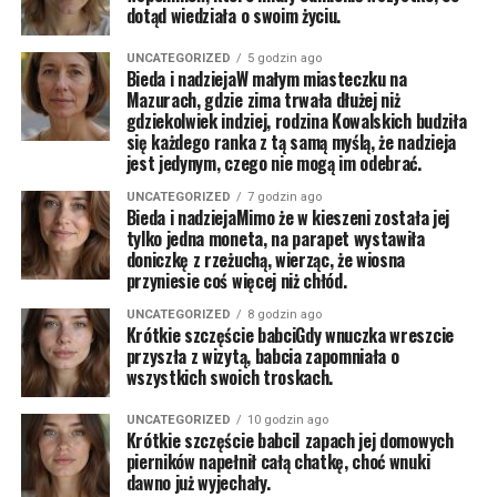
dotąd wiedziała o swoim życiu.
UNCATEGORIZED
5 godzin ago
Bieda i nadziejaW małym miasteczku na
Mazurach, gdzie zima trwała dłużej niż
gdziekolwiek indziej, rodzina Kowalskich budziła
się każdego ranka z tą samą myślą, że nadzieja
jest jedynym, czego nie mogą im odebrać.
UNCATEGORIZED
7 godzin ago
Bieda i nadziejaMimo że w kieszeni została jej
tylko jedna moneta, na parapet wystawiła
doniczkę z rzeżuchą, wierząc, że wiosna
przyniesie coś więcej niż chłód.
UNCATEGORIZED
8 godzin ago
Krótkie szczęście babciGdy wnuczka wreszcie
przyszła z wizytą, babcia zapomniała o
wszystkich swoich troskach.
UNCATEGORIZED
10 godzin ago
Krótkie szczęście babciI zapach jej domowych
pierników napełnił całą chatkę, choć wnuki
dawno już wyjechały.