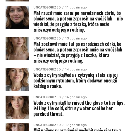
UNCATEGORIZED
11 godzin ago
Mąż rzucił mnie zaraz po narodzinach córki, bo
chciał syna, a potem zaprosił na swój ślub – nie
wiedział, że przyjdę z teczką, która może
zniszczyć całą jego rodzinę.
UNCATEGORIZED
13 godzin ago
Mąż zostawił mnie tuż po narodzinach córki, bo
chciał syna, a potem zaprosił mnie na swój ślub
– nie wiedział, że przyjdę z teczką, która
zniszczy całą jego rodzinę.
UNCATEGORIZED
14 godzin ago
Woda z cytrynkąWoda z cytrynką stała się jej
codziennym rytuałem, który dodawał energii
każdego ranka.
UNCATEGORIZED
16 godzin ago
Woda z cytrynkąShe raised the glass to her lips,
letting the cold, citrusy water soothe her
parched throat.
UNCATEGORIZED
17 godzin ago
Mój najlepszy przyjaciel poślubił moją siostrę z