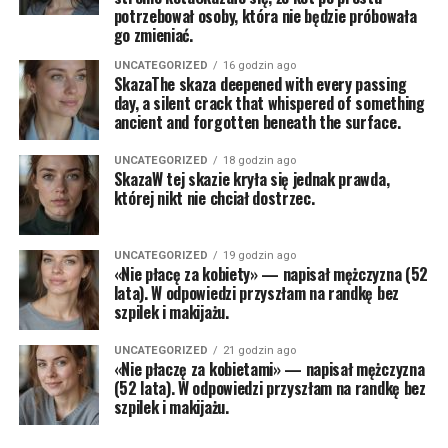
potrzebował osoby, która nie będzie próbowała
go zmieniać.
UNCATEGORIZED
16 godzin ago
SkazaThe skaza deepened with every passing
day, a silent crack that whispered of something
ancient and forgotten beneath the surface.
UNCATEGORIZED
18 godzin ago
SkazaW tej skazie kryła się jednak prawda,
której nikt nie chciał dostrzec.
UNCATEGORIZED
19 godzin ago
«Nie płacę za kobiety» — napisał mężczyzna (52
lata). W odpowiedzi przyszłam na randkę bez
szpilek i makijażu.
UNCATEGORIZED
21 godzin ago
«Nie płaczę za kobietami» — napisał mężczyzna
(52 lata). W odpowiedzi przyszłam na randkę bez
szpilek i makijażu.