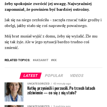
żeby spokojnie zwrócić jej uwagę. Najwyraźniej
zapomniał, że powinien być bardziej ostrożny.
Jak się na niego zezłościła – zaczęła rzucać takie groźby i
obelgi, jakby stało się coś naprawdę poważnego.
Mój brat musiał wyjść z domu, żeby się wyżalić. Źle mu
się ​​tak żyje. Ale w jego sytuacji bardzo trudno coś
zmienić.
RELATED TOPICS:
AKSAMIT
KK
LATEST
POPULAR
VIDEOS
UNCATEGORIZED
43 minuty ago
Kotkę przynieśli i porzucili. Po trzech latach
zdziwienie — co się z nią stało?
UNCATEGORIZED
3 godziny ago