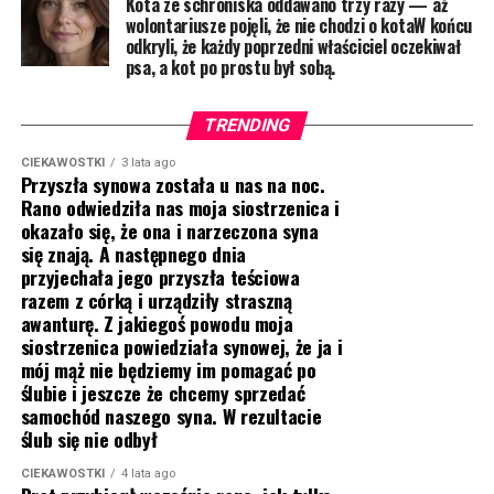
Kota ze schroniska oddawano trzy razy — aż
wolontariusze pojęli, że nie chodzi o kotaW końcu
odkryli, że każdy poprzedni właściciel oczekiwał
psa, a kot po prostu był sobą.
TRENDING
CIEKAWOSTKI
3 lata ago
Przyszła synowa została u nas na noc.
Rano odwiedziła nas moja siostrzenica i
okazało się, że ona i narzeczona syna
się znają. A następnego dnia
przyjechała jego przyszła teściowa
razem z córką i urządziły straszną
awanturę. Z jakiegoś powodu moja
siostrzenica powiedziała synowej, że ja i
mój mąż nie będziemy im pomagać po
ślubie i jeszcze że chcemy sprzedać
samochód naszego syna. W rezultacie
ślub się nie odbył
CIEKAWOSTKI
4 lata ago