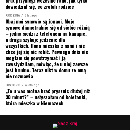
Brat przybiegł wcześnie rano, jak tylko
dowiedział się, co zrobili rodzice
RODZINA
5 lat ago
Obaj moi synowie są żonaci. Moje
synowe diametralnie się od siebie różnią
– jedna siedzi z telefonem na kanapie,
a druga szykuje jedzenie dla
wszystkich. Ilona mieszka z nami i nie
chce jej się nic robić. Pewnego dnia nie
mogłam się powstrzymać i ją
zawstydziłam, mówiąc, że u niej zawsze
jest brudno. Teraz nikt w domu ze mną
nie rozmawia
HISTORIE
4 lata ago
„To u was można brać prysznic dłużej niż
30 minut?” – usłyszałam od koleżanki,
która mieszka w Niemczech