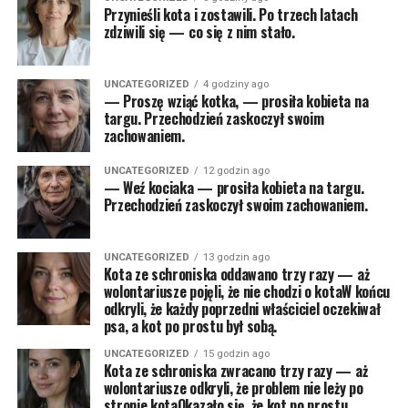
Przynieśli kota i zostawili. Po trzech latach
zdziwili się — co się z nim stało.
UNCATEGORIZED
4 godziny ago
— Proszę wziąć kotka, — prosiła kobieta na
targu. Przechodzień zaskoczył swoim
zachowaniem.
UNCATEGORIZED
12 godzin ago
— Weź kociaka — prosiła kobieta na targu.
Przechodzień zaskoczył swoim zachowaniem.
UNCATEGORIZED
13 godzin ago
Kota ze schroniska oddawano trzy razy — aż
wolontariusze pojęli, że nie chodzi o kotaW końcu
odkryli, że każdy poprzedni właściciel oczekiwał
psa, a kot po prostu był sobą.
UNCATEGORIZED
15 godzin ago
Kota ze schroniska zwracano trzy razy — aż
wolontariusze odkryli, że problem nie leży po
stronie kotaOkazało się, że kot po prostu