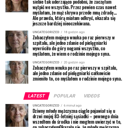
siebie tak uderzająco podobni, że zaczęłam
wątpić we wszystko. Przez pewien czas nawet
myślałam, że mąż skrywa przede mną zdradę…
Ale prawda, którą miałam odkryć, okazała się
jeszcze bardziej nieoczekiwana.
UNCATEGORIZED
18 godzin ago
Zobaczyłem mojego wnuka po raz pierwszy w
szpitalu, ale jedno zdanie od pielęgniarki
wywróciło do góry nogami wszystko, co
myślałem, że wiem o rodzinie mojego syna.
UNCATEGORIZED
20 godzin ago
Zobaczyłem wnuka po raz pierwszy w szpitalu,
ale jedno zdanie od pielęgniarki całkowicie
zmieniło to, co myślałem o rodzinie mojego syna.
LATEST
POPULAR
VIDEOS
UNCATEGORIZED
6 minut ago
Dziwny młody mężczyzna ciągle pojawiał się u
drzwi mojej 83-letniej sąsiadki – pewnego dnia
wszedłem do środka i nie mogłem uwierzyć w to,
co zobaczyłemOkazało się, że młody mężczyzna