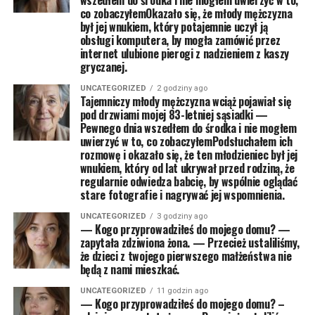
wszedłem do środka i nie mogłem uwierzyć w to,
co zobaczyłemOkazało się, że młody mężczyzna
był jej wnukiem, który potajemnie uczył ją
obsługi komputera, by mogła zamówić przez
internet ulubione pierogi z nadzieniem z kaszy
gryczanej.
UNCATEGORIZED
2 godziny ago
Tajemniczy młody mężczyzna wciąż pojawiał się
pod drzwiami mojej 83-letniej sąsiadki —
Pewnego dnia wszedłem do środka i nie mogłem
uwierzyć w to, co zobaczyłemPodsłuchałem ich
rozmowę i okazało się, że ten młodzieniec był jej
wnukiem, który od lat ukrywał przed rodziną, że
regularnie odwiedza babcię, by wspólnie oglądać
stare fotografie i nagrywać jej wspomnienia.
UNCATEGORIZED
3 godziny ago
— Kogo przyprowadziłeś do mojego domu? —
zapytała zdziwiona żona. — Przecież ustaliliśmy,
że dzieci z twojego pierwszego małżeństwa nie
będą z nami mieszkać.
UNCATEGORIZED
11 godzin ago
— Kogo przyprowadziłeś do mojego domu? –