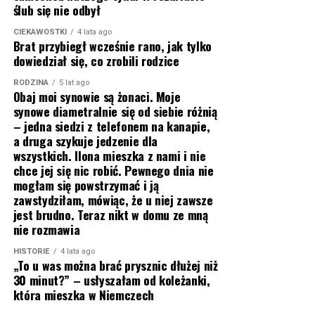
ślub się nie odbył
CIEKAWOSTKI
4 lata ago
Brat przybiegł wcześnie rano, jak tylko
dowiedział się, co zrobili rodzice
RODZINA
5 lat ago
Obaj moi synowie są żonaci. Moje
synowe diametralnie się od siebie różnią
– jedna siedzi z telefonem na kanapie,
a druga szykuje jedzenie dla
wszystkich. Ilona mieszka z nami i nie
chce jej się nic robić. Pewnego dnia nie
mogłam się powstrzymać i ją
zawstydziłam, mówiąc, że u niej zawsze
jest brudno. Teraz nikt w domu ze mną
nie rozmawia
HISTORIE
4 lata ago
„To u was można brać prysznic dłużej niż
30 minut?” – usłyszałam od koleżanki,
która mieszka w Niemczech