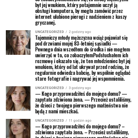
był jej wnukiem, który potajemnie uczył ją
obsługi komputera, by mogła zamówić przez
internet ulubione pierogi z nadzieniem z kaszy
gryczanej.
UNCATEGORIZED
2 godziny ago
Tajemniczy młody mężczyzna wciąż pojawiał się
pod drzwiami mojej 83-letniej sąsiadki —
Pewnego dnia wszedłem do środka i nie mogłem
uwierzyć w to, co zobaczyłemPodsłuchałem ich
rozmowę i okazało się, że ten młodzieniec był jej
wnukiem, który od lat ukrywał przed rodziną, że
regularnie odwiedza babcię, by wspólnie oglądać
stare fotografie i nagrywać jej wspomnienia.
UNCATEGORIZED
3 godziny ago
— Kogo przyprowadziłeś do mojego domu? —
zapytała zdziwiona żona. — Przecież ustaliliśmy,
że dzieci z twojego pierwszego małżeństwa nie
będą z nami mieszkać.
UNCATEGORIZED
11 godzin ago
— Kogo przyprowadziłeś do mojego domu? –
zdziwiona zapytała żona. – Przecież ustaliliśmy,