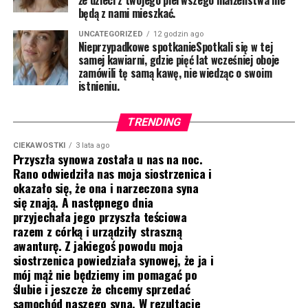
że dzieci z twojego pierwszego małżeństwa nie
będą z nami mieszkać.
UNCATEGORIZED
12 godzin ago
Nieprzypadkowe spotkanieSpotkali się w tej
samej kawiarni, gdzie pięć lat wcześniej oboje
zamówili tę samą kawę, nie wiedząc o swoim
istnieniu.
TRENDING
CIEKAWOSTKI
3 lata ago
Przyszła synowa została u nas na noc.
Rano odwiedziła nas moja siostrzenica i
okazało się, że ona i narzeczona syna
się znają. A następnego dnia
przyjechała jego przyszła teściowa
razem z córką i urządziły straszną
awanturę. Z jakiegoś powodu moja
siostrzenica powiedziała synowej, że ja i
mój mąż nie będziemy im pomagać po
ślubie i jeszcze że chcemy sprzedać
samochód naszego syna. W rezultacie