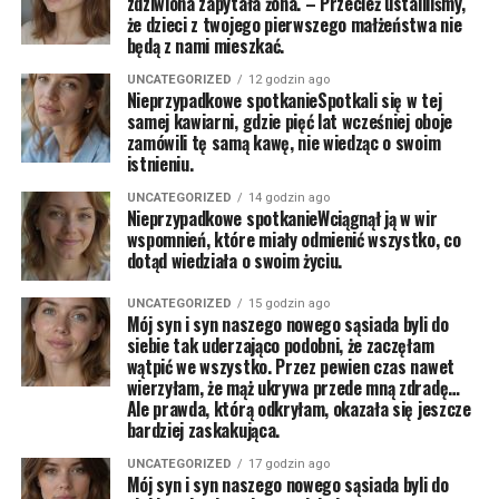
zdziwiona zapytała żona. – Przecież ustaliliśmy,
że dzieci z twojego pierwszego małżeństwa nie
będą z nami mieszkać.
UNCATEGORIZED
12 godzin ago
Nieprzypadkowe spotkanieSpotkali się w tej
samej kawiarni, gdzie pięć lat wcześniej oboje
zamówili tę samą kawę, nie wiedząc o swoim
istnieniu.
UNCATEGORIZED
14 godzin ago
Nieprzypadkowe spotkanieWciągnął ją w wir
wspomnień, które miały odmienić wszystko, co
dotąd wiedziała o swoim życiu.
UNCATEGORIZED
15 godzin ago
Mój syn i syn naszego nowego sąsiada byli do
siebie tak uderzająco podobni, że zaczęłam
wątpić we wszystko. Przez pewien czas nawet
wierzyłam, że mąż ukrywa przede mną zdradę…
Ale prawda, którą odkryłam, okazała się jeszcze
bardziej zaskakująca.
UNCATEGORIZED
17 godzin ago
Mój syn i syn naszego nowego sąsiada byli do