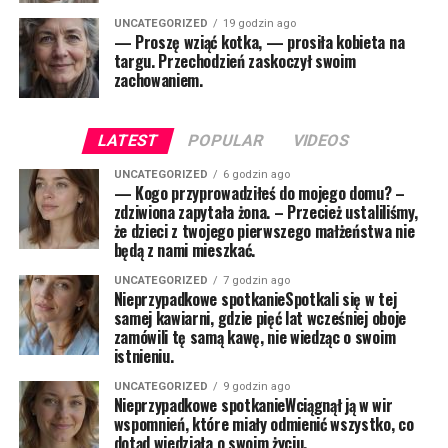
UNCATEGORIZED
19 godzin ago
— Proszę wziąć kotka, — prosiła kobieta na
targu. Przechodzień zaskoczył swoim
zachowaniem.
LATEST
POPULAR
VIDEOS
UNCATEGORIZED
6 godzin ago
— Kogo przyprowadziłeś do mojego domu? –
zdziwiona zapytała żona. – Przecież ustaliliśmy,
że dzieci z twojego pierwszego małżeństwa nie
będą z nami mieszkać.
UNCATEGORIZED
7 godzin ago
Nieprzypadkowe spotkanieSpotkali się w tej
samej kawiarni, gdzie pięć lat wcześniej oboje
zamówili tę samą kawę, nie wiedząc o swoim
istnieniu.
UNCATEGORIZED
9 godzin ago
Nieprzypadkowe spotkanieWciągnął ją w wir
wspomnień, które miały odmienić wszystko, co
dotąd wiedziała o swoim życiu.