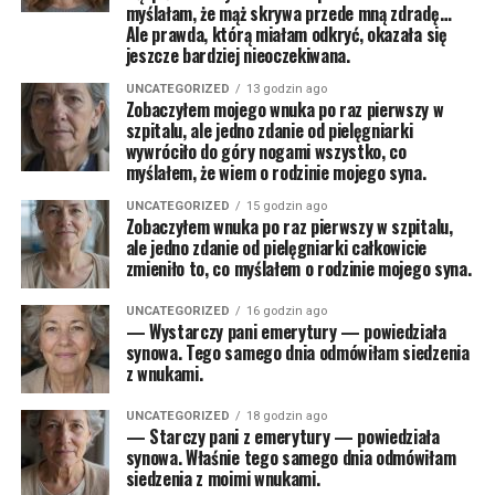
myślałam, że mąż skrywa przede mną zdradę…
Ale prawda, którą miałam odkryć, okazała się
jeszcze bardziej nieoczekiwana.
UNCATEGORIZED
13 godzin ago
Zobaczyłem mojego wnuka po raz pierwszy w
szpitalu, ale jedno zdanie od pielęgniarki
wywróciło do góry nogami wszystko, co
myślałem, że wiem o rodzinie mojego syna.
UNCATEGORIZED
15 godzin ago
Zobaczyłem wnuka po raz pierwszy w szpitalu,
ale jedno zdanie od pielęgniarki całkowicie
zmieniło to, co myślałem o rodzinie mojego syna.
UNCATEGORIZED
16 godzin ago
— Wystarczy pani emerytury — powiedziała
synowa. Tego samego dnia odmówiłam siedzenia
z wnukami.
UNCATEGORIZED
18 godzin ago
— Starczy pani z emerytury — powiedziała
synowa. Właśnie tego samego dnia odmówiłam
siedzenia z moimi wnukami.