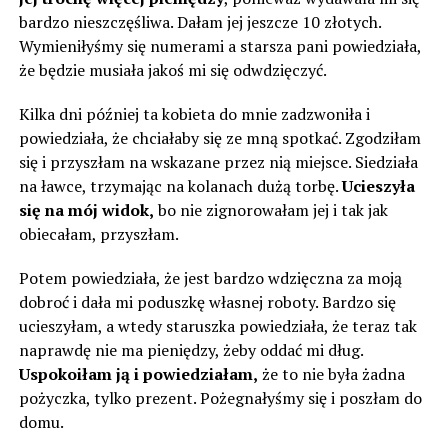
bardzo nieszczęśliwa. Dałam jej jeszcze 10 złotych.
Wymieniłyśmy się numerami a starsza pani powiedziała,
że ​​będzie musiała jakoś mi się odwdzięczyć.
Kilka dni później ta kobieta do mnie zadzwoniła i
powiedziała, że ​​chciałaby się ze mną spotkać. Zgodziłam
się i przyszłam na wskazane przez nią miejsce. Siedziała
na ławce, trzymając na kolanach dużą torbę.
Ucieszyła
się na mój widok,
bo nie zignorowałam jej i tak jak
obiecałam, przyszłam.
Potem powiedziała, że ​​jest bardzo wdzięczna za moją
dobroć i dała mi poduszkę własnej roboty. Bardzo się
ucieszyłam, a wtedy staruszka powiedziała, że ​​teraz tak
naprawdę nie ma pieniędzy, żeby oddać mi dług.
Uspokoiłam ją i powiedziałam,
że ​​to nie była żadna
pożyczka, tylko prezent. Pożegnałyśmy się i poszłam do
domu.