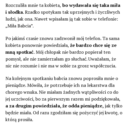
Rozczuliła mnie ta kobieta,
bo wydawała się taka miła
i słodka
. Rzadko spotykam tak uprzejmych i życzliwych
ludzi, jak ona. Nawet wpisałam ją tak sobie w telefonie:
„Miła Babcia”.
Po jakimś czasie znowu zadzwonił mój telefon. Ta sama
kobieta ponownie powiedziała,
że ​​bardzo chce się ze
mną spotkać.
Mój chłopak nie bardzo popierał ten
pomysł, ale nie zamierzałam go słuchać. Uważałam, że
nic nie rozumie i nie ma w sobie za grosz współczucia.
Na kolejnym spotkaniu babcia znowu poprosiła mnie o
pieniądze. Mówiła, że potrzebuje ich na lekarstwa dla
chorego wnuka. Nie miałam żadnych wątpliwości co do
jej uczciwości, bo za pierwszym razem mi podziękowała,
a za drugim powiedziała, że ​​odda pieniądze,
jak tylko
będzie miała. Od razu zgodziłam się pożyczyć jej kwotę, o
którą prosiła.