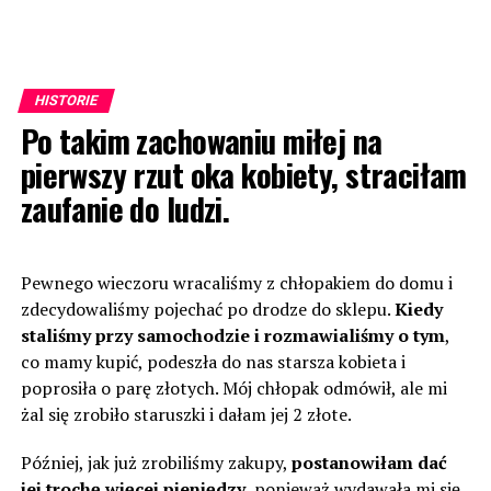
HISTORIE
Po takim zachowaniu miłej na
pierwszy rzut oka kobiety, straciłam
zaufanie do ludzi.
Pewnego wieczoru wracaliśmy z chłopakiem do domu i
zdecydowaliśmy pojechać po drodze do sklepu.
Kiedy
staliśmy przy samochodzie i rozmawialiśmy o tym
,
co mamy kupić, podeszła do nas starsza kobieta i
poprosiła o parę złotych. Mój chłopak odmówił, ale mi
żal się zrobiło staruszki i dałam jej 2 złote.
Później, jak już zrobiliśmy zakupy,
postanowiłam dać
jej trochę więcej pieniędzy
, ponieważ wydawała mi się