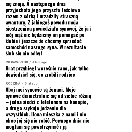
się znają. A następnego dnia
przyjechała jego przyszła teściowa
razem z córką i urządziły straszną
awanturę. Z jakiegoś powodu moja
siostrzenica powiedziała synowej, że ja i
mój mąż nie będziemy im pomagać po
ślubie i jeszcze że chcemy sprzedać
samochód naszego syna. W rezultacie
ślub się nie odbył
CIEKAWOSTKI
4 lata ago
Brat przybiegł wcześnie rano, jak tylko
dowiedział się, co zrobili rodzice
RODZINA
5 lat ago
Obaj moi synowie są żonaci. Moje
synowe diametralnie się od siebie różnią
– jedna siedzi z telefonem na kanapie,
a druga szykuje jedzenie dla
wszystkich. Ilona mieszka z nami i nie
chce jej się nic robić. Pewnego dnia nie
mogłam się powstrzymać i ją