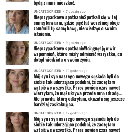
będą z nami mieszkać.
UNCATEGORIZED
7 godzin ago
Nieprzypadkowe spotkanieSpotkali się w tej
samej kawiarni, gdzie pięć lat wcześniej oboje
zamówili tę samą kawę, nie wiedząc o swoim
istnieniu.
UNCATEGORIZED
9 godzin ago
Nieprzypadkowe spotkanieWciągnął ją w wir
wspomnień, które miały odmienić wszystko, co
dotąd wiedziała o swoim życiu.
UNCATEGORIZED
10 godzin ago
Mój syn i syn naszego nowego sąsiada byli do
siebie tak uderzająco podobni, że zaczęłam
wątpić we wszystko. Przez pewien czas nawet
wierzyłam, że mąż ukrywa przede mną zdradę…
Ale prawda, którą odkryłam, okazała się jeszcze
bardziej zaskakująca.
UNCATEGORIZED
12 godzin ago
Mój syn i syn naszego nowego sąsiada byli do
siebie tak uderzająco podobni, że zaczęłam
wątpić we wszystko. Przez pewien czas nawet