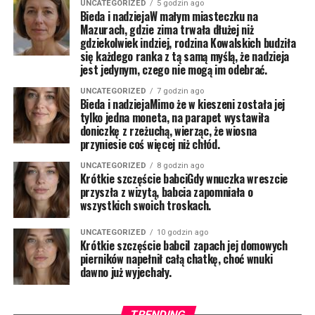
UNCATEGORIZED
5 godzin ago
Bieda i nadziejaW małym miasteczku na
Mazurach, gdzie zima trwała dłużej niż
gdziekolwiek indziej, rodzina Kowalskich budziła
się każdego ranka z tą samą myślą, że nadzieja
jest jedynym, czego nie mogą im odebrać.
UNCATEGORIZED
7 godzin ago
Bieda i nadziejaMimo że w kieszeni została jej
tylko jedna moneta, na parapet wystawiła
doniczkę z rzeżuchą, wierząc, że wiosna
przyniesie coś więcej niż chłód.
UNCATEGORIZED
8 godzin ago
Krótkie szczęście babciGdy wnuczka wreszcie
przyszła z wizytą, babcia zapomniała o
wszystkich swoich troskach.
UNCATEGORIZED
10 godzin ago
Krótkie szczęście babciI zapach jej domowych
pierników napełnił całą chatkę, choć wnuki
dawno już wyjechały.
TRENDING