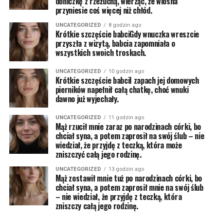
doniczkę z rzeżuchą, wierząc, że wiosna
przyniesie coś więcej niż chłód.
UNCATEGORIZED
8 godzin ago
Krótkie szczęście babciGdy wnuczka wreszcie
przyszła z wizytą, babcia zapomniała o
wszystkich swoich troskach.
UNCATEGORIZED
10 godzin ago
Krótkie szczęście babciI zapach jej domowych
pierników napełnił całą chatkę, choć wnuki
dawno już wyjechały.
UNCATEGORIZED
11 godzin ago
Mąż rzucił mnie zaraz po narodzinach córki, bo
chciał syna, a potem zaprosił na swój ślub – nie
wiedział, że przyjdę z teczką, która może
zniszczyć całą jego rodzinę.
UNCATEGORIZED
13 godzin ago
Mąż zostawił mnie tuż po narodzinach córki, bo
chciał syna, a potem zaprosił mnie na swój ślub
– nie wiedział, że przyjdę z teczką, która
zniszczy całą jego rodzinę.