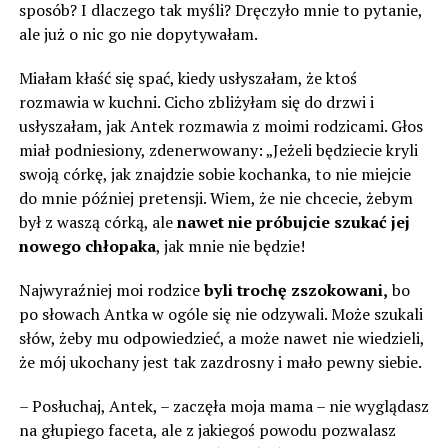
sposób? I dlaczego tak myśli? Dręczyło mnie to pytanie,
ale już o nic go nie dopytywałam.
Miałam kłaść się spać, kiedy usłyszałam, że ktoś
rozmawia w kuchni. Cicho zbliżyłam się do drzwi i
usłyszałam, jak Antek rozmawia z moimi rodzicami. Głos
miał podniesiony, zdenerwowany: „Jeżeli będziecie kryli
swoją córkę, jak znajdzie sobie kochanka, to nie miejcie
do mnie później pretensji. Wiem, że nie chcecie, żebym
był z waszą córką, ale
nawet nie próbujcie szukać jej
nowego chłopaka
, jak mnie nie będzie!
Najwyraźniej moi rodzice
byli trochę zszokowani,
bo
po słowach Antka w ogóle się nie odzywali. Może szukali
słów, żeby mu odpowiedzieć, a może nawet nie wiedzieli,
że mój ukochany jest tak zazdrosny i mało pewny siebie.
– Posłuchaj, Antek, – zaczęła moja mama – nie wyglądasz
na głupiego faceta, ale z jakiegoś powodu pozwalasz