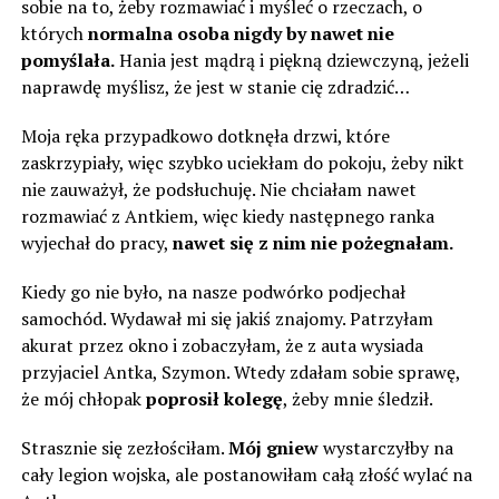
sobie na to, żeby rozmawiać i myśleć o rzeczach, o
których
normalna osoba nigdy by nawet nie
pomyślała.
Hania jest mądrą i piękną dziewczyną, jeżeli
naprawdę myślisz, że jest w stanie cię zdradzić…
Moja ręka przypadkowo dotknęła drzwi, które
zaskrzypiały, więc szybko uciekłam do pokoju, żeby nikt
nie zauważył, że podsłuchuję. Nie chciałam nawet
rozmawiać z Antkiem, więc kiedy następnego ranka
wyjechał do pracy,
nawet się z nim nie pożegnałam.
Kiedy go nie było, na nasze podwórko podjechał
samochód. Wydawał mi się jakiś znajomy. Patrzyłam
akurat przez okno i zobaczyłam, że z auta wysiada
przyjaciel Antka, Szymon. Wtedy zdałam sobie sprawę,
że mój chłopak
poprosił kolegę
, żeby mnie śledził.
Strasznie się zezłościłam.
Mój gniew
wystarczyłby na
cały legion wojska, ale postanowiłam całą złość wylać na