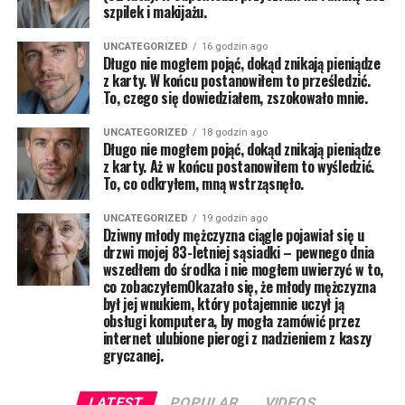
szpilek i makijażu.
UNCATEGORIZED
16 godzin ago
Długo nie mogłem pojąć, dokąd znikają pieniądze
z karty. W końcu postanowiłem to prześledzić.
To, czego się dowiedziałem, zszokowało mnie.
UNCATEGORIZED
18 godzin ago
Długo nie mogłem pojąć, dokąd znikają pieniądze
z karty. Aż w końcu postanowiłem to wyśledzić.
To, co odkryłem, mną wstrząsnęło.
UNCATEGORIZED
19 godzin ago
Dziwny młody mężczyzna ciągle pojawiał się u
drzwi mojej 83-letniej sąsiadki – pewnego dnia
wszedłem do środka i nie mogłem uwierzyć w to,
co zobaczyłemOkazało się, że młody mężczyzna
był jej wnukiem, który potajemnie uczył ją
obsługi komputera, by mogła zamówić przez
internet ulubione pierogi z nadzieniem z kaszy
gryczanej.
LATEST
POPULAR
VIDEOS