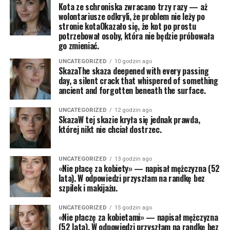
Kota ze schroniska zwracano trzy razy — aż
wolontariusze odkryli, że problem nie leży po
stronie kotaOkazało się, że kot po prostu
potrzebował osoby, która nie będzie próbowała
go zmieniać.
UNCATEGORIZED
10 godzin ago
SkazaThe skaza deepened with every passing
day, a silent crack that whispered of something
ancient and forgotten beneath the surface.
UNCATEGORIZED
12 godzin ago
SkazaW tej skazie kryła się jednak prawda,
której nikt nie chciał dostrzec.
UNCATEGORIZED
13 godzin ago
«Nie płacę za kobiety» — napisał mężczyzna (52
lata). W odpowiedzi przyszłam na randkę bez
szpilek i makijażu.
UNCATEGORIZED
15 godzin ago
«Nie płaczę za kobietami» — napisał mężczyzna
(52 lata). W odpowiedzi przyszłam na randkę bez