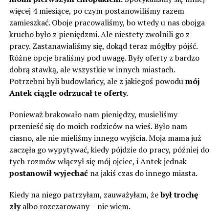
więcej 4 miesiące, po czym postanowiliśmy razem
zamieszkać. Oboje pracowaliśmy, bo wtedy u nas obojga
krucho było z pieniędzmi. Ale niestety zwolnili go z
pracy. Zastanawialiśmy się, dokąd teraz mógłby pójść.
Różne opcje braliśmy pod uwagę. Były oferty z bardzo
dobrą stawką, ale wszystkie w innych miastach.
Potrzebni byli budowlańcy, ale z jakiegoś powodu
mój
Antek ciągle odrzucał te oferty.
Ponieważ brakowało nam pieniędzy, musieliśmy
przenieść się do moich rodziców na wieś. Było nam
ciasno, ale nie mieliśmy innego wyjścia. Moja mama już
zaczęła go wypytywać, kiedy pójdzie do pracy, później do
tych rozmów włączył się mój ojciec, i Antek jednak
postanowił wyjechać
na jakiś czas do innego miasta.
Kiedy na niego patrzyłam, zauważyłam, że
był trochę
zły
albo rozczarowany – nie wiem.