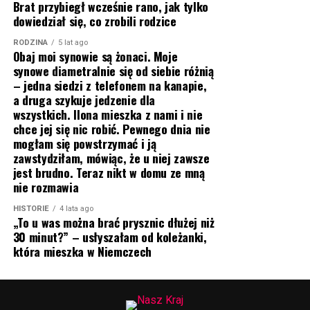
Brat przybiegł wcześnie rano, jak tylko
dowiedział się, co zrobili rodzice
RODZINA
5 lat ago
Obaj moi synowie są żonaci. Moje
synowe diametralnie się od siebie różnią
– jedna siedzi z telefonem na kanapie,
a druga szykuje jedzenie dla
wszystkich. Ilona mieszka z nami i nie
chce jej się nic robić. Pewnego dnia nie
mogłam się powstrzymać i ją
zawstydziłam, mówiąc, że u niej zawsze
jest brudno. Teraz nikt w domu ze mną
nie rozmawia
HISTORIE
4 lata ago
„To u was można brać prysznic dłużej niż
30 minut?” – usłyszałam od koleżanki,
która mieszka w Niemczech