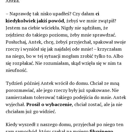
Antka.
– Naprawdę tak nisko upadłeś? Czy dałam
ci
kiedykolwiek jakiś powód
, żebyś we mnie zwątpił?
Jestem na ciebie wściekła. Nigdy nie sądziłam, że
zejdziesz do takiego poziomu, żeby mnie sprawdzać.
Posłuchaj, Antek, chcę, żebyś przyjechał, spakował swoje
rzeczy i wyniósł się jak najdalej ode mnie! – krzyczałam
na niego, bo w tej sytuacji mogłam zrobić tylko to. Albo
się rozpłakać. Nie rozumiałam, skąd wzięła się w nim ta
nieufność.
Tydzień później Antek wrócił do domu. Chciał ze mną
porozmawiać, ale jego rzeczy były już spakowane. Nie
zamierzałam tolerować takiego podejścia do mnie. Antek
wyjechał.
Prosił o wybaczenie
, chciał zostać, ale ja nie
chciałam już go widzieć.
Kiedy wyszedł z naszego domu, przyjechał po niego ten
sam samochód, który czekał na mojego
fikcyjnego