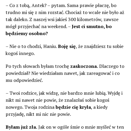
– Co z tobą, Antek? – pytam. Sama prawie płaczę, bo
trudno mi się z nim rozstać. Chociaż to wcale nie było aż
tak daleko. Z naszej wsi jakieś 300 kilometrów, zawsze
mógł przyjechać na weekend. –
Jest ci smutno, bo
będziemy osobno?
– Nie o to chodzi, Haniu.
Boję się
, że znajdziesz tu sobie
kogoś innego.
Po tych słowach byłam trochę
zaskoczona.
Dlaczego to
powiedział? Nie wiedziałam nawet, jak zareagować i co
mu odpowiedzieć.
– Twoi rodzice, jak widzę, nie bardzo mnie lubią. Wyjdę i
nikt mi nawet nie powie, że znalazłaś sobie kogoś
nowego. Twoja rodzina
będzie cię kryła
, a kiedy
przyjadę, nikt mi nic nie powie.
Byłam już zła.
Jak on w ogóle śmie o mnie myśleć w ten