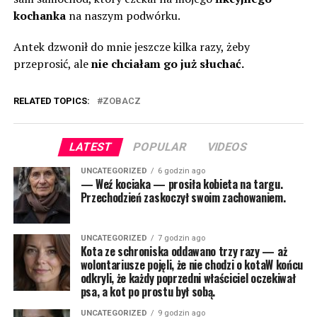
kochanka
na naszym podwórku.
Antek dzwonił do mnie jeszcze kilka razy, żeby
przeprosić, ale
nie chciałam go już słuchać.
RELATED TOPICS:
ZOBACZ
LATEST
POPULAR
VIDEOS
UNCATEGORIZED
6 godzin ago
— Weź kociaka — prosiła kobieta na targu.
Przechodzień zaskoczył swoim zachowaniem.
UNCATEGORIZED
7 godzin ago
Kota ze schroniska oddawano trzy razy — aż
wolontariusze pojęli, że nie chodzi o kotaW końcu
odkryli, że każdy poprzedni właściciel oczekiwał
psa, a kot po prostu był sobą.
UNCATEGORIZED
9 godzin ago