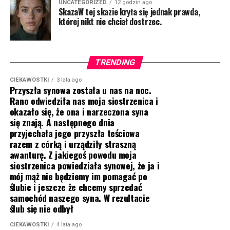
UNCATEGORIZED
12 godzin ago
SkazaW tej skazie kryła się jednak prawda,
której nikt nie chciał dostrzec.
TRENDING
CIEKAWOSTKI
3 lata ago
Przyszła synowa została u nas na noc.
Rano odwiedziła nas moja siostrzenica i
okazało się, że ona i narzeczona syna
się znają. A następnego dnia
przyjechała jego przyszła teściowa
razem z córką i urządziły straszną
awanturę. Z jakiegoś powodu moja
siostrzenica powiedziała synowej, że ja i
mój mąż nie będziemy im pomagać po
ślubie i jeszcze że chcemy sprzedać
samochód naszego syna. W rezultacie
ślub się nie odbył
CIEKAWOSTKI
4 lata ago