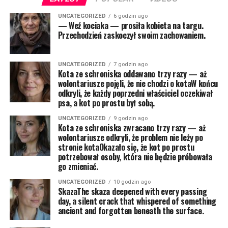
UNCATEGORIZED
6 godzin ago
— Weź kociaka — prosiła kobieta na targu.
Przechodzień zaskoczył swoim zachowaniem.
UNCATEGORIZED
7 godzin ago
Kota ze schroniska oddawano trzy razy — aż
wolontariusze pojęli, że nie chodzi o kotaW końcu
odkryli, że każdy poprzedni właściciel oczekiwał
psa, a kot po prostu był sobą.
UNCATEGORIZED
9 godzin ago
Kota ze schroniska zwracano trzy razy — aż
wolontariusze odkryli, że problem nie leży po
stronie kotaOkazało się, że kot po prostu
potrzebował osoby, która nie będzie próbowała
go zmieniać.
UNCATEGORIZED
10 godzin ago
SkazaThe skaza deepened with every passing
day, a silent crack that whispered of something
ancient and forgotten beneath the surface.