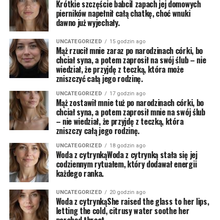
Krótkie szczęście babciI zapach jej domowych
pierników napełnił całą chatkę, choć wnuki
dawno już wyjechały.
UNCATEGORIZED
15 godzin ago
Mąż rzucił mnie zaraz po narodzinach córki, bo
chciał syna, a potem zaprosił na swój ślub – nie
wiedział, że przyjdę z teczką, która może
zniszczyć całą jego rodzinę.
UNCATEGORIZED
17 godzin ago
Mąż zostawił mnie tuż po narodzinach córki, bo
chciał syna, a potem zaprosił mnie na swój ślub
– nie wiedział, że przyjdę z teczką, która
zniszczy całą jego rodzinę.
UNCATEGORIZED
18 godzin ago
Woda z cytrynkąWoda z cytrynką stała się jej
codziennym rytuałem, który dodawał energii
każdego ranka.
UNCATEGORIZED
20 godzin ago
Woda z cytrynkąShe raised the glass to her lips,
letting the cold, citrusy water soothe her