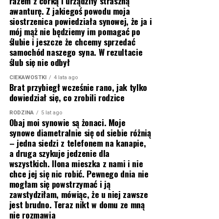
razem z córką i urządziły straszną
awanturę. Z jakiegoś powodu moja
siostrzenica powiedziała synowej, że ja i
mój mąż nie będziemy im pomagać po
ślubie i jeszcze że chcemy sprzedać
samochód naszego syna. W rezultacie
ślub się nie odbył
CIEKAWOSTKI
4 lata ago
Brat przybiegł wcześnie rano, jak tylko
dowiedział się, co zrobili rodzice
RODZINA
5 lat ago
Obaj moi synowie są żonaci. Moje
synowe diametralnie się od siebie różnią
– jedna siedzi z telefonem na kanapie,
a druga szykuje jedzenie dla
wszystkich. Ilona mieszka z nami i nie
chce jej się nic robić. Pewnego dnia nie
mogłam się powstrzymać i ją
zawstydziłam, mówiąc, że u niej zawsze
jest brudno. Teraz nikt w domu ze mną
nie rozmawia