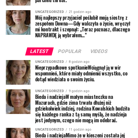
parched throat.
UNCATEGORIZED
21 godzin ago
Mój najlepszy przyjaciel poślubił moją siostrę z
zespołem Downa—Gdy walczyła o życie, wręczył
mi kontrakt i szepnął: „Teraz poznasz, dlaczego
NAPRAWDĘ ją wybrałem…”
LATEST
POPULAR
VIDEOS
UNCATEGORIZED
8 godzin ago
Nieprzypadkowe spotkanieWciągnął ją w wir
wspomnień, które miały odmienić wszystko, co
dotąd wiedziała o swoim życiu.
UNCATEGORIZED
9 godzin ago
Bieda i nadziejaW małym miasteczku na
Mazurach, gdzie zima trwała dłużej niż
gdziekolwiek indziej, rodzina Kowalskich budziła
się każdego ranka z tą samą myślą, że nadzieja
jest jedynym, czego nie mogą im odebrać.
UNCATEGORIZED
11 godzin ago
Bieda i nadziejaMimo że w kieszeni została jej