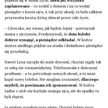
pojawili się w moim życiu.
Mieli już wszystko
zaplanowane
– co zrobić z domem i na co wydać
pieniądze z konta ojca. A tak przy okazji, to była całkiem
przyzwoita kwota, którą zbierał przez całe życie.
– Córeczko, my wiemy, jak będzie lepiej – powtarzali
mama z ojczymem. Przekonywali, że
dom byłoby
dobrze wynająć, a pieniądze odkładać.
W końcu
siostra niedługo pójdzie na studia i dodatkowe pieniądze
się przydadzą.
Nawet Lena zaczęła do mnie dzwonić, chociaż nigdy tak
ze sobą nie rozmawiałyśmy. Telefonowała z dziwnymi
prośbami – a to potrzebuje nowych ubrań, a to musi
kupić nowy telefon. Nie mogłam zrozumieć,
dlaczego
myśleli, że powinnam ich sponsorować.
W końcu
żadne z nich nie kochało mojego ojca, ale do spadku to
byli chętni.
Ja miałam zupełnie inne plany. Chociaż byłam teraz