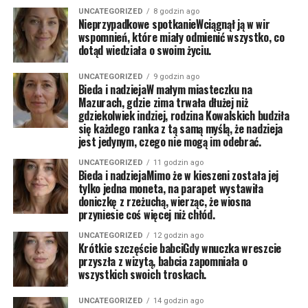
UNCATEGORIZED
8 godzin ago
Nieprzypadkowe spotkanieWciągnął ją w wir
wspomnień, które miały odmienić wszystko, co
dotąd wiedziała o swoim życiu.
UNCATEGORIZED
9 godzin ago
Bieda i nadziejaW małym miasteczku na
Mazurach, gdzie zima trwała dłużej niż
gdziekolwiek indziej, rodzina Kowalskich budziła
się każdego ranka z tą samą myślą, że nadzieja
jest jedynym, czego nie mogą im odebrać.
UNCATEGORIZED
11 godzin ago
Bieda i nadziejaMimo że w kieszeni została jej
tylko jedna moneta, na parapet wystawiła
doniczkę z rzeżuchą, wierząc, że wiosna
przyniesie coś więcej niż chłód.
UNCATEGORIZED
12 godzin ago
Krótkie szczęście babciGdy wnuczka wreszcie
przyszła z wizytą, babcia zapomniała o
wszystkich swoich troskach.
UNCATEGORIZED
14 godzin ago