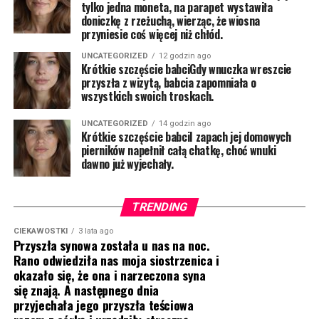
tylko jedna moneta, na parapet wystawiła
doniczkę z rzeżuchą, wierząc, że wiosna
przyniesie coś więcej niż chłód.
UNCATEGORIZED
12 godzin ago
Krótkie szczęście babciGdy wnuczka wreszcie
przyszła z wizytą, babcia zapomniała o
wszystkich swoich troskach.
UNCATEGORIZED
14 godzin ago
Krótkie szczęście babciI zapach jej domowych
pierników napełnił całą chatkę, choć wnuki
dawno już wyjechały.
TRENDING
CIEKAWOSTKI
3 lata ago
Przyszła synowa została u nas na noc.
Rano odwiedziła nas moja siostrzenica i
okazało się, że ona i narzeczona syna
się znają. A następnego dnia
przyjechała jego przyszła teściowa