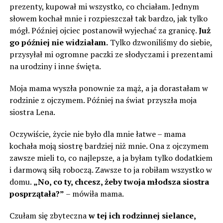
prezenty, kupował mi wszystko, co chciałam. Jednym
słowem kochał mnie i rozpieszczał tak bardzo, jak tylko
mógł. Później ojciec postanowił wyjechać za granicę.
Już
go później nie widziałam.
Tylko dzwoniliśmy do siebie,
przysyłał mi ogromne paczki ze słodyczami i prezentami
na urodziny i inne święta.
Moja mama wyszła ponownie za mąż, a ja dorastałam w
rodzinie z ojczymem. Później na świat przyszła moja
siostra Lena.
Oczywiście, życie nie było dla mnie łatwe – mama
kochała moją siostrę bardziej niż mnie. Ona z ojczymem
zawsze mieli to, co najlepsze, a ja byłam tylko dodatkiem
i darmową siłą roboczą. Zawsze to ja robiłam wszystko w
domu.
„No, co ty, chcesz, żeby twoja młodsza siostra
posprzątała?”
– mówiła mama.
Czułam się zbyteczna
w tej ich rodzinnej sielance,