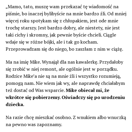
„Mamo, tato, muszę wam przekazać tę wiadomość na
piśmie, bo inaczej bylibyście na mnie bardzo źli. Od mniej
więcej roku spotykam się z chłopakiem, jest ode mnie
trochę starszy. Jest bardzo dobry, ale niestety, nie jest
taki cichy i skromny, jak pewnie byście chcieli. Ciągle
wdaje się w różne bójki, ale i tak go kocham.
Przeprowadzam się do niego, bo zaszłam z nim w ciążę.
Ma na imię Mike. Wynajął dla nas kawalerkę. Przydałoby
się zrobić w niej remont, ale ogólnie jest w porządku.
Rodzice Mike’a nie są na mnie źli i wszystko rozumieją,
pomogą nam. Nie wiem jak wy, ale naprawdę chciałabym
też dostać od Was wsparcie.
Mike obiecał mi, że
wkrótce się pobierzemy. Oświadczy się po urodzeniu
dziecka.
Na razie chcę mieszkać osobno. Z wnukiem albo wnuczką
na pewno was zapoznamy.