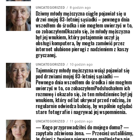
UNCATEGORIZED
8 godzin ago
Dziwny młody mężczyzna ciągle pojawiał się u
drzwi mojej 83-letniej sąsiadki – pewnego dnia
wszedłem do środka i nie mogłem uwierzyć w to,
co zobaczyłemOkazało się, że młody mężczyzna
był jej wnukiem, który potajemnie uczył ją
obsługi komputera, by mogła zamówić przez
internet ulubione pierogi z nadzieniem z kaszy
gryczanej.
UNCATEGORIZED
10 godzin ago
Tajemniczy młody mężczyzna wciąż pojawiał się
pod drzwiami mojej 83-letniej sąsiadki —
Pewnego dnia wszedłem do środka i nie mogłem
uwierzyć w to, co zobaczyłemPodsłuchałem ich
rozmowę i okazało się, że ten młodzieniec był jej
wnukiem, który od lat ukrywał przed rodziną, że
regularnie odwiedza babcię, by wspólnie oglądać
stare fotografie i nagrywać jej wspomnienia.
UNCATEGORIZED
11 godzin ago
— Kogo przyprowadziłeś do mojego domu? —
zapytała zdziwiona żona. — Przecież ustaliliśmy,
że dzieci z twojego pierwszego małżeństwa nie