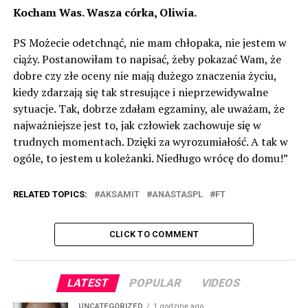
Kocham Was. Wasza córka, Oliwia.
PS Możecie odetchnąć, nie mam chłopaka, nie jestem w
ciąży. Postanowiłam to napisać, żeby pokazać Wam, że
dobre czy złe oceny nie mają dużego znaczenia życiu,
kiedy zdarzają się tak stresujące i nieprzewidywalne
sytuacje. Tak, dobrze zdałam egzaminy, ale uważam, że
najważniejsze jest to, jak człowiek zachowuje się w
trudnych momentach. Dzięki za wyrozumiałość. A tak w
ogóle, to jestem u koleżanki. Niedługo wrócę do domu!”
RELATED TOPICS:
AKSAMIT
ANASTASPL
FT
CLICK TO COMMENT
LATEST
POPULAR
VIDEOS
UNCATEGORIZED
1 godzinę ago