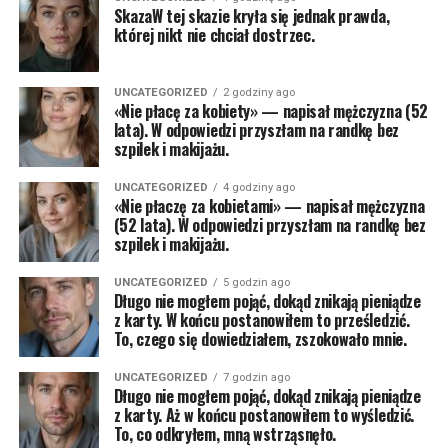
SkazaW tej skazie kryła się jednak prawda,
której nikt nie chciał dostrzec.
UNCATEGORIZED
2 godziny ago
«Nie płacę za kobiety» — napisał mężczyzna (52
lata). W odpowiedzi przyszłam na randkę bez
szpilek i makijażu.
UNCATEGORIZED
4 godziny ago
«Nie płaczę za kobietami» — napisał mężczyzna
(52 lata). W odpowiedzi przyszłam na randkę bez
szpilek i makijażu.
UNCATEGORIZED
5 godzin ago
Długo nie mogłem pojąć, dokąd znikają pieniądze
z karty. W końcu postanowiłem to prześledzić.
To, czego się dowiedziałem, zszokowało mnie.
UNCATEGORIZED
7 godzin ago
Długo nie mogłem pojąć, dokąd znikają pieniądze
z karty. Aż w końcu postanowiłem to wyśledzić.
To, co odkryłem, mną wstrząsnęło.