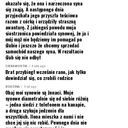
okazało się, że ona i narzeczona syna
się znają. A następnego dnia
przyjechała jego przyszła teściowa
razem z córką i urządziły straszną
awanturę. Z jakiegoś powodu moja
siostrzenica powiedziała synowej, że ja i
mój mąż nie będziemy im pomagać po
ślubie i jeszcze że chcemy sprzedać
samochód naszego syna. W rezultacie
ślub się nie odbył
CIEKAWOSTKI
4 lata ago
Brat przybiegł wcześnie rano, jak tylko
dowiedział się, co zrobili rodzice
RODZINA
5 lat ago
Obaj moi synowie są żonaci. Moje
synowe diametralnie się od siebie różnią
– jedna siedzi z telefonem na kanapie,
a druga szykuje jedzenie dla
wszystkich. Ilona mieszka z nami i nie
chce jej się nic robić. Pewnego dnia nie