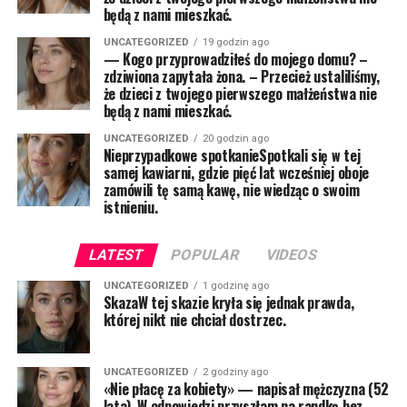
będą z nami mieszkać.
UNCATEGORIZED
19 godzin ago
— Kogo przyprowadziłeś do mojego domu? –
zdziwiona zapytała żona. – Przecież ustaliliśmy,
że dzieci z twojego pierwszego małżeństwa nie
będą z nami mieszkać.
UNCATEGORIZED
20 godzin ago
Nieprzypadkowe spotkanieSpotkali się w tej
samej kawiarni, gdzie pięć lat wcześniej oboje
zamówili tę samą kawę, nie wiedząc o swoim
istnieniu.
LATEST
POPULAR
VIDEOS
UNCATEGORIZED
1 godzinę ago
SkazaW tej skazie kryła się jednak prawda,
której nikt nie chciał dostrzec.
UNCATEGORIZED
2 godziny ago
«Nie płacę za kobiety» — napisał mężczyzna (52
lata). W odpowiedzi przyszłam na randkę bez