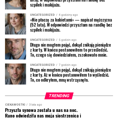
szpilek i makijażu.
UNCATEGORIZED
4 godziny ago
«Nie płaczę za kobietami» — napisał mężczyzna
(52 lata). W odpowiedzi przyszłam na randkę bez
szpilek i makijażu.
UNCATEGORIZED
5 godzin ago
Długo nie mogłem pojąć, dokąd znikają pieniądze
z karty. W końcu postanowiłem to prześledzić.
To, czego się dowiedziałem, zszokowało mnie.
UNCATEGORIZED
7 godzin ago
Długo nie mogłem pojąć, dokąd znikają pieniądze
z karty. Aż w końcu postanowiłem to wyśledzić.
To, co odkryłem, mną wstrząsnęło.
TRENDING
CIEKAWOSTKI
3 lata ago
Przyszła synowa została u nas na noc.
Rano odwiedziła nas moja siostrzenica i