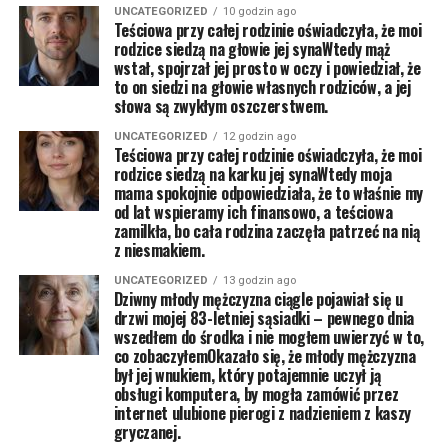
UNCATEGORIZED
10 godzin ago
Teściowa przy całej rodzinie oświadczyła, że moi
rodzice siedzą na głowie jej synaWtedy mąż
wstał, spojrzał jej prosto w oczy i powiedział, że
to on siedzi na głowie własnych rodziców, a jej
słowa są zwykłym oszczerstwem.
UNCATEGORIZED
12 godzin ago
Teściowa przy całej rodzinie oświadczyła, że moi
rodzice siedzą na karku jej synaWtedy moja
mama spokojnie odpowiedziała, że to właśnie my
od lat wspieramy ich finansowo, a teściowa
zamilkła, bo cała rodzina zaczęła patrzeć na nią
z niesmakiem.
UNCATEGORIZED
13 godzin ago
Dziwny młody mężczyzna ciągle pojawiał się u
drzwi mojej 83-letniej sąsiadki – pewnego dnia
wszedłem do środka i nie mogłem uwierzyć w to,
co zobaczyłemOkazało się, że młody mężczyzna
był jej wnukiem, który potajemnie uczył ją
obsługi komputera, by mogła zamówić przez
internet ulubione pierogi z nadzieniem z kaszy
gryczanej.