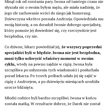
Minął rok od rozstania pary. Iwona od tamtego czasu nie
słyszała nic o swoim byłym mężu, ale miała nadzieję, że
jego złe zachowanie wróci do niego jak bumerang.
Dziewczyna wkrótce poznała Andrzeja. Opowiedziała mu
swoją historię, a on doradził Iwonie dobrego specjalistę,
który pomoże jej dowiedzieć się, czy rzeczywiście jest
bezpłodna, czy nie.
Co dziwne, lekarz powiedział jej,
że wszyscy poprzedni
specjaliści byli w błędzie. Iwona nie jest bezpłodna,
musi tylko uchwycić właściwy moment w swoim
cyklu,
wtedy na pewno zajdzie w ciążę. Iwona była
szczęśliwa po usłyszeniu tych wiadomości i posłuchała
porad lekarza. Po trzech próbach udało jej się zajść w
ciążę z Andrzejem, a po dziewięciu miesiącach urodziła
urocze bliźnięta.
Młodzi rodzice byli bardzo szczęśliwi. Iwona w końcu
została matką. W rezultacie dobrze, że Darek nie został