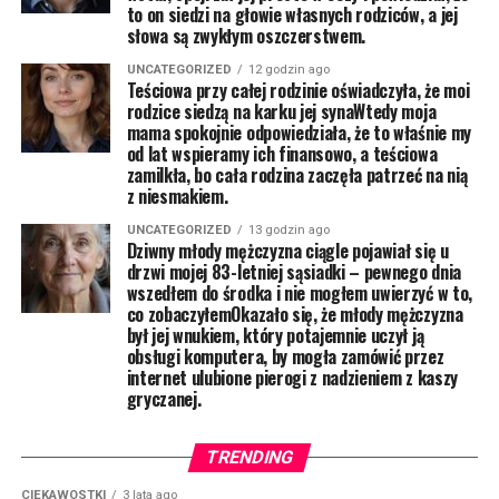
to on siedzi na głowie własnych rodziców, a jej
słowa są zwykłym oszczerstwem.
UNCATEGORIZED
12 godzin ago
Teściowa przy całej rodzinie oświadczyła, że moi
rodzice siedzą na karku jej synaWtedy moja
mama spokojnie odpowiedziała, że to właśnie my
od lat wspieramy ich finansowo, a teściowa
zamilkła, bo cała rodzina zaczęła patrzeć na nią
z niesmakiem.
UNCATEGORIZED
13 godzin ago
Dziwny młody mężczyzna ciągle pojawiał się u
drzwi mojej 83-letniej sąsiadki – pewnego dnia
wszedłem do środka i nie mogłem uwierzyć w to,
co zobaczyłemOkazało się, że młody mężczyzna
był jej wnukiem, który potajemnie uczył ją
obsługi komputera, by mogła zamówić przez
internet ulubione pierogi z nadzieniem z kaszy
gryczanej.
TRENDING
CIEKAWOSTKI
3 lata ago