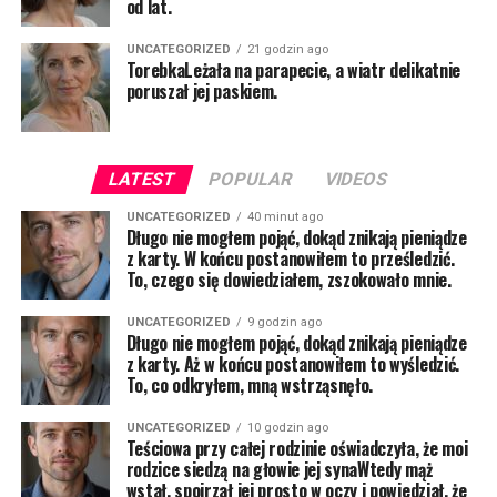
od lat.
UNCATEGORIZED
21 godzin ago
TorebkaLeżała na parapecie, a wiatr delikatnie
poruszał jej paskiem.
LATEST
POPULAR
VIDEOS
UNCATEGORIZED
40 minut ago
Długo nie mogłem pojąć, dokąd znikają pieniądze
z karty. W końcu postanowiłem to prześledzić.
To, czego się dowiedziałem, zszokowało mnie.
UNCATEGORIZED
9 godzin ago
Długo nie mogłem pojąć, dokąd znikają pieniądze
z karty. Aż w końcu postanowiłem to wyśledzić.
To, co odkryłem, mną wstrząsnęło.
UNCATEGORIZED
10 godzin ago
Teściowa przy całej rodzinie oświadczyła, że moi
rodzice siedzą na głowie jej synaWtedy mąż
wstał, spojrzał jej prosto w oczy i powiedział, że