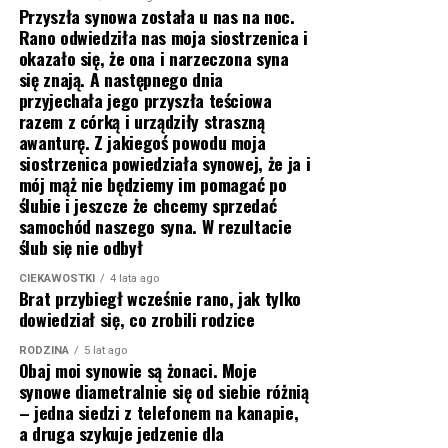
Przyszła synowa została u nas na noc.
Rano odwiedziła nas moja siostrzenica i
okazało się, że ona i narzeczona syna
się znają. A następnego dnia
przyjechała jego przyszła teściowa
razem z córką i urządziły straszną
awanturę. Z jakiegoś powodu moja
siostrzenica powiedziała synowej, że ja i
mój mąż nie będziemy im pomagać po
ślubie i jeszcze że chcemy sprzedać
samochód naszego syna. W rezultacie
ślub się nie odbył
CIEKAWOSTKI
4 lata ago
Brat przybiegł wcześnie rano, jak tylko
dowiedział się, co zrobili rodzice
RODZINA
5 lat ago
Obaj moi synowie są żonaci. Moje
synowe diametralnie się od siebie różnią
– jedna siedzi z telefonem na kanapie,
a druga szykuje jedzenie dla