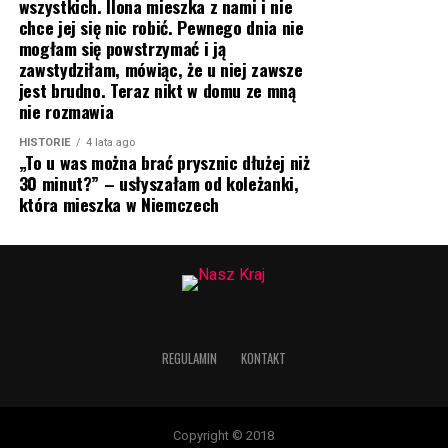
wszystkich. Ilona mieszka z nami i nie
chce jej się nic robić. Pewnego dnia nie
mogłam się powstrzymać i ją
zawstydziłam, mówiąc, że u niej zawsze
jest brudno. Teraz nikt w domu ze mną
nie rozmawia
HISTORIE
4 lata ago
„To u was można brać prysznic dłużej niż
30 minut?” – usłyszałam od koleżanki,
która mieszka w Niemczech
REGULAMIN
KONTAKT
Copyright © 2018