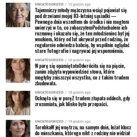
UNCATEGORIZED
15 godzin ago
Tajemniczy młody mężczyzna wciąż pojawiał się
pod drzwiami mojej 83-letniej sąsiadki —
Pewnego dnia wszedłem do środka i nie mogłem
uwierzyć w to, co zobaczyłemPodsłuchałem ich
rozmowę i okazało się, że ten młodzieniec był jej
wnukiem, który od lat ukrywał przed rodziną, że
regularnie odwiedza babcię, by wspólnie oglądać
stare fotografie i nagrywać jej wspomnienia.
UNCATEGORIZED
16 godzin ago
W porę się opamiętałaOdwróciła się na pięcie,
zanim zdążyła wypowiedzieć słowa, które
mogłyby zniszczyć wszystko, co z takim trudem
zbudowała.
UNCATEGORIZED
18 godzin ago
Ocknęła się w poręZ trudem złapała oddech, gdy
zrozumiała, jak blisko była przepaści.
UNCATEGORIZED
19 godzin ago
TorebkaW jej wnętrzu, na samym dnie, leżał klucz
do mieszkania, którego nikt z rodziny nie widział