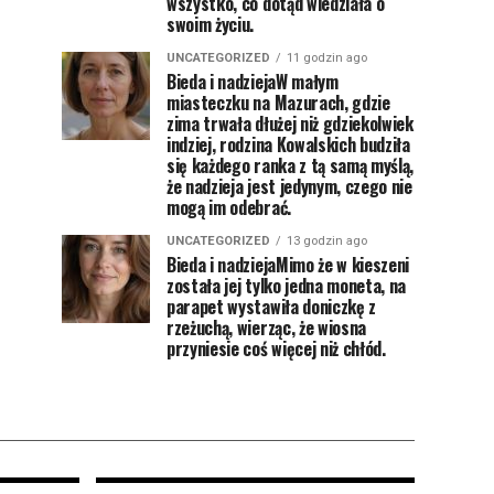
wszystko, co dotąd wiedziała o
swoim życiu.
UNCATEGORIZED
11 godzin ago
Bieda i nadziejaW małym
miasteczku na Mazurach, gdzie
zima trwała dłużej niż gdziekolwiek
indziej, rodzina Kowalskich budziła
się każdego ranka z tą samą myślą,
że nadzieja jest jedynym, czego nie
mogą im odebrać.
UNCATEGORIZED
13 godzin ago
Bieda i nadziejaMimo że w kieszeni
została jej tylko jedna moneta, na
parapet wystawiła doniczkę z
rzeżuchą, wierząc, że wiosna
przyniesie coś więcej niż chłód.