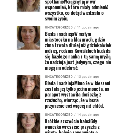
spotkanieWciągnął ją w wir
wspomnień, które miały odmienić
wszystko, co dotąd wiedziała o
swoim życiu.
UNCATEGORIZED
11 godzin ago
Bieda i nadziejaW małym
miasteczku na Mazurach, gdzie
zima trwała dłużej niż gdziekolwiek
indziej, rodzina Kowalskich budziła
się każdego ranka z tą samą myślą,
że nadzieja jest jedynym, czego nie
mogą im odebrać.
UNCATEGORIZED
13 godzin ago
Bieda i nadziejaMimo że w kieszeni
została jej tylko jedna moneta, na
parapet wystawiła doniczkę z
rzeżuchą, wierząc, że wiosna
przyniesie coś więcej niż chłód.
UNCATEGORIZED
14 godzin ago
Krótkie szczęście babciGdy
wnuczka wreszcie przyszła z
wizytą, babcia zapomniała o