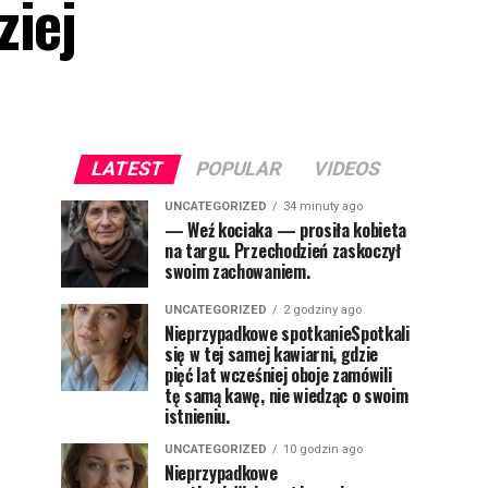
ziej
LATEST
POPULAR
VIDEOS
UNCATEGORIZED
34 minuty ago
— Weź kociaka — prosiła kobieta
na targu. Przechodzień zaskoczył
swoim zachowaniem.
UNCATEGORIZED
2 godziny ago
Nieprzypadkowe spotkanieSpotkali
się w tej samej kawiarni, gdzie
pięć lat wcześniej oboje zamówili
tę samą kawę, nie wiedząc o swoim
istnieniu.
UNCATEGORIZED
10 godzin ago
Nieprzypadkowe