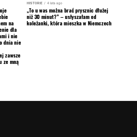
HISTORIE
4 lata ago
oje
„To u was można brać prysznic dłużej
ebie
niż 30 minut?” – usłyszałam od
onem na
koleżanki, która mieszka w Niemczech
enie dla
mi i nie
o dnia nie
ej zawsze
mu ze mną