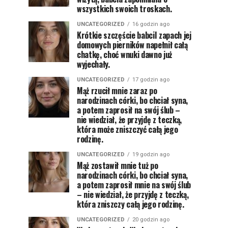
wszystkich swoich troskach.
UNCATEGORIZED
16 godzin ago
Krótkie szczęście babciI zapach jej
domowych pierników napełnił całą
chatkę, choć wnuki dawno już
wyjechały.
UNCATEGORIZED
17 godzin ago
Mąż rzucił mnie zaraz po
narodzinach córki, bo chciał syna,
a potem zaprosił na swój ślub –
nie wiedział, że przyjdę z teczką,
która może zniszczyć całą jego
rodzinę.
UNCATEGORIZED
19 godzin ago
Mąż zostawił mnie tuż po
narodzinach córki, bo chciał syna,
a potem zaprosił mnie na swój ślub
– nie wiedział, że przyjdę z teczką,
która zniszczy całą jego rodzinę.
UNCATEGORIZED
20 godzin ago