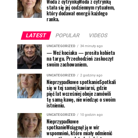
Woda z cytrynkąWoda z cytrynką
stała się jej codziennym rytuałem,
który dodawał energii każdego
ranka.
LATEST
POPULAR
VIDEOS
UNCATEGORIZED
34 minuty ago
— Weź kociaka — prosiła kobieta
na targu. Przechodzień zaskoczył
swoim zachowaniem.
UNCATEGORIZED
2 godziny ago
Nieprzypadkowe spotkanieSpotkali
się w tej samej kawiarni, gdzie
pięć lat wcześniej oboje zamówili
tę samą kawę, nie wiedząc o swoim
istnieniu.
UNCATEGORIZED
10 godzin ago
Nieprzypadkowe
spotkanieWciągnął ją w wir
wspomnień, które miały odmienić