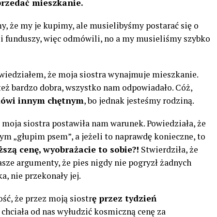
przedać mieszkanie.
, że my je kupimy, ale musielibyśmy postarać się o
li funduszy, więc odmówili, no a my musieliśmy szybko
owiedziałem, że moja siostra wynajmuje mieszkanie.
 też bardzo dobra, wszystko nam odpowiadało. Cóż,
ówi innym chętnym
, bo jednak jesteśmy rodziną.
moja siostra postawiła nam warunek. Powiedziała, że ​​
m „głupim psem”, a jeżeli to naprawdę konieczne, to
zą cenę, wyobrażacie to sobie?!
Stwierdziła, że ​​
Nasze argumenty, że pies nigdy nie pogryzł żadnych
a, nie przekonały jej.
ść, że przez moją siostr
ę przez tydzień
 chciała od nas wyłudzić kosmiczną cenę za