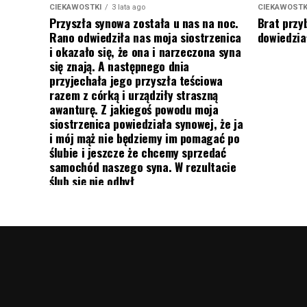
CIEKAWOSTKI
3 lata ago
CIEKAWOSTK
Przyszła synowa została u nas na noc.
Brat przy
Rano odwiedziła nas moja siostrzenica
dowiedział
i okazało się, że ona i narzeczona syna
się znają. A następnego dnia
przyjechała jego przyszła teściowa
razem z córką i urządziły straszną
awanturę. Z jakiegoś powodu moja
siostrzenica powiedziała synowej, że ja
i mój mąż nie będziemy im pomagać po
ślubie i jeszcze że chcemy sprzedać
samochód naszego syna. W rezultacie
ślub się nie odbył