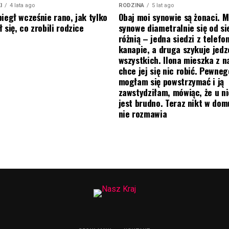
I
4 lata ago
RODZINA
5 lat ago
biegł wcześnie rano, jak tylko
Obaj moi synowie są żonaci. M
 się, co zrobili rodzice
synowe diametralnie się od si
różnią – jedna siedzi z telef
kanapie, a druga szykuje jedz
wszystkich. Ilona mieszka z na
chce jej się nic robić. Pewneg
mogłam się powstrzymać i ją
zawstydziłam, mówiąc, że u ni
jest brudno. Teraz nikt w do
nie rozmawia