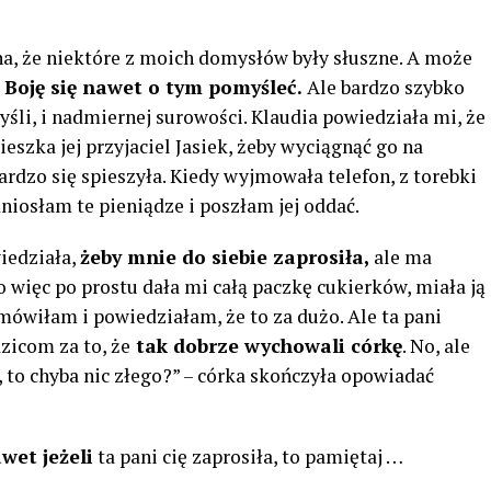
na, że niektóre z moich domysłów były słuszne. A może
?
Boję się nawet o tym pomyśleć.
Ale bardzo szybko
li, i nadmiernej surowości. Klaudia powiedziała mi, że
eszka jej przyjaciel Jasiek, żeby wyciągnąć go na
ardzo się spieszyła. Kiedy wyjmowała telefon, z torebki
niosłam te pieniądze i poszłam jej oddać.
iedziała,
żeby mnie do siebie ​​zaprosiła,
ale ma
o więc po prostu dała mi całą paczkę cukierków, miała ją
mówiłam i powiedziałam, że to za dużo. Ale ta pani
zicom za to, że
tak dobrze wychowali córkę
. No, ale
to chyba nic złego?” – córka skończyła opowiadać
wet jeżeli
ta pani cię zaprosiła, to pamiętaj …