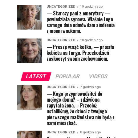
UNCATEGORIZED
19 godzin ago
— Starczy pani z emerytury —
powiedziała synowa. Właśnie tego
samego dnia odmówiłam siedzenia
z moimi wnukami.
UNCATEGORIZED
20 godzin ago
— Proszę wziąć kotka, — prosiła
kobieta na targu. Przechodzień
zaskoczył swoim zachowaniem.
LATEST
POPULAR
VIDEOS
UNCATEGORIZED
7 godzin ago
— Kogo przyprowadziłeś do
mojego domu? – zdziwiona
zapytała żona. – Przecież
ustaliliśmy, że dzieci z twojego
pierwszego małżeństwa nie będą z
nami mieszkać.
UNCATEGORIZED
8 godzin ago