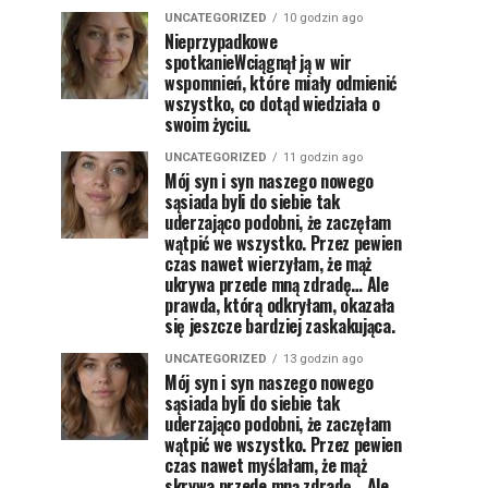
UNCATEGORIZED
10 godzin ago
Nieprzypadkowe
spotkanieWciągnął ją w wir
wspomnień, które miały odmienić
wszystko, co dotąd wiedziała o
swoim życiu.
UNCATEGORIZED
11 godzin ago
Mój syn i syn naszego nowego
sąsiada byli do siebie tak
uderzająco podobni, że zaczęłam
wątpić we wszystko. Przez pewien
czas nawet wierzyłam, że mąż
ukrywa przede mną zdradę… Ale
prawda, którą odkryłam, okazała
się jeszcze bardziej zaskakująca.
UNCATEGORIZED
13 godzin ago
Mój syn i syn naszego nowego
sąsiada byli do siebie tak
uderzająco podobni, że zaczęłam
wątpić we wszystko. Przez pewien
czas nawet myślałam, że mąż
skrywa przede mną zdradę… Ale