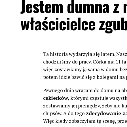
Jestem dumna z m
właścicielce zgu
Ta historia wydarzyła się latem. Nasz
chodziliśmy do pracy. Córka ma 11 lat
więc zostawiamy ją samą w domu bez 
potem idzie bawić się z kolegami na
Pewnego dnia wracam do domu na obia
cukierków,
którymi częstuje wszystk
zostawiamy jej pieniędzy, żeby nie k
chipsów. A do tego
zdecydowanie za
Więc kiedy zobaczyłam tę scenę, prz