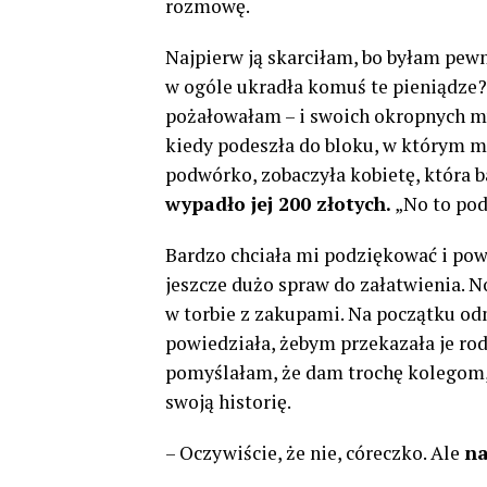
rozmowę.
Najpierw ją skarciłam, bo byłam pew
w ogóle ukradła komuś te pieniądze
pożałowałam – i swoich okropnych myś
kiedy podeszła do bloku, w którym mi
podwórko, zobaczyła kobietę, która b
wypadło jej 200 złotych.
„No to pod
Bardzo chciała mi podziękować i pow
jeszcze dużo spraw do załatwienia. N
w torbie z zakupami. Na początku od
powiedziała, żebym przekazała je rod
pomyślałam, że dam trochę kolegom, 
swoją historię.
– Oczywiście, że nie, córeczko. Ale
na