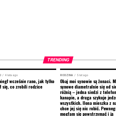
TRENDING
I
4 lata ago
RODZINA
5 lat ago
biegł wcześnie rano, jak tylko
Obaj moi synowie są żonaci. M
 się, co zrobili rodzice
synowe diametralnie się od si
różnią – jedna siedzi z telef
kanapie, a druga szykuje jedz
wszystkich. Ilona mieszka z na
chce jej się nic robić. Pewneg
mogłam się powstrzymać i ją