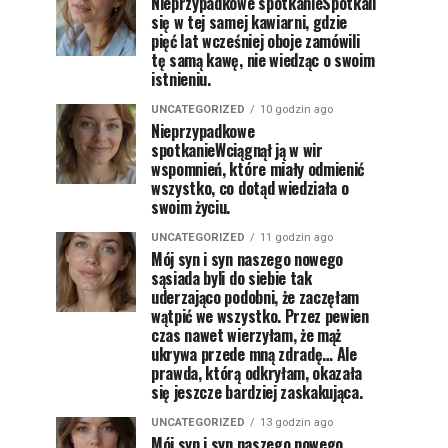
Nieprzypadkowe spotkanieSpotkali
się w tej samej kawiarni, gdzie
pięć lat wcześniej oboje zamówili
tę samą kawę, nie wiedząc o swoim
istnieniu.
UNCATEGORIZED
10 godzin ago
Nieprzypadkowe
spotkanieWciągnął ją w wir
wspomnień, które miały odmienić
wszystko, co dotąd wiedziała o
swoim życiu.
UNCATEGORIZED
11 godzin ago
Mój syn i syn naszego nowego
sąsiada byli do siebie tak
uderzająco podobni, że zaczęłam
wątpić we wszystko. Przez pewien
czas nawet wierzyłam, że mąż
ukrywa przede mną zdradę… Ale
prawda, którą odkryłam, okazała
się jeszcze bardziej zaskakująca.
UNCATEGORIZED
13 godzin ago
Mój syn i syn naszego nowego