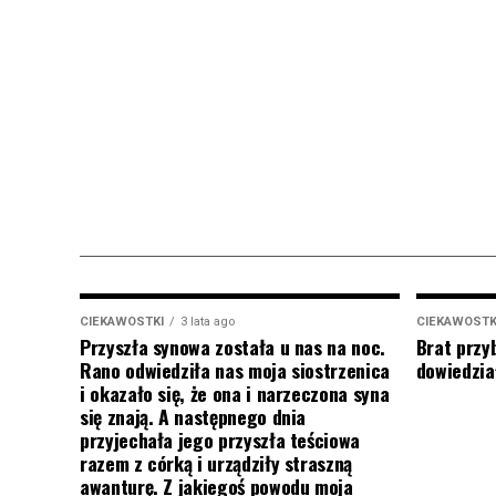
CIEKAWOSTKI
3 lata ago
CIEKAWOSTK
Przyszła synowa została u nas na noc.
Brat przy
Rano odwiedziła nas moja siostrzenica
dowiedział
i okazało się, że ona i narzeczona syna
się znają. A następnego dnia
przyjechała jego przyszła teściowa
razem z córką i urządziły straszną
awanturę. Z jakiegoś powodu moja