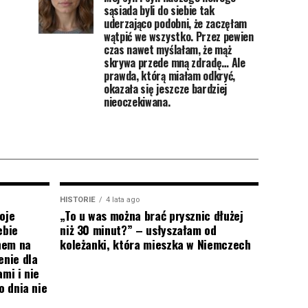
sąsiada byli do siebie tak
uderzająco podobni, że zaczęłam
wątpić we wszystko. Przez pewien
czas nawet myślałam, że mąż
skrywa przede mną zdradę… Ale
prawda, którą miałam odkryć,
okazała się jeszcze bardziej
nieoczekiwana.
HISTORIE
4 lata ago
oje
„To u was można brać prysznic dłużej
ebie
niż 30 minut?” – usłyszałam od
onem na
koleżanki, która mieszka w Niemczech
enie dla
mi i nie
o dnia nie