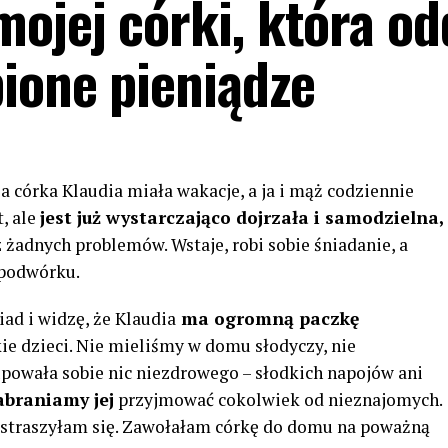
ojej córki, która od
bione pieniądze
a córka Klaudia miała wakacje, a ja i mąż codziennie
, ale
jest już wystarczająco dojrzała i samodzielna,
żadnych problemów. Wstaje, robi sobie śniadanie, a
 podwórku.
d i widzę, że Klaudia
ma ogromną paczkę
ie dzieci. Nie mieliśmy w domu słodyczy, nie
upowała sobie nic niezdrowego – słodkich napojów ani
braniamy jej
przyjmować cokolwiek od nieznajomych.
estraszyłam się. Zawołałam córkę do domu na poważną