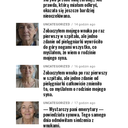
prawda, którą miałam odkryć,
okazała się jeszcze bardziej
nieoczekiwana.
UNCATEGORIZED
14 godzin ago
Zobaczyłem mojego wnuka po raz
pierwszy w szpitalu, ale jedno
zdanie od pielęgniarki wywróciło
do góry nogami wszystko, co
myślałem, że wiem o rodzinie
mojego syna.
UNCATEGORIZED
16 godzin ago
Zobaczyłem wnuka po raz pierwszy
w szpitalu, ale jedno zdanie od
pielęgniarki całkowicie zmieniło
to, co myślałem o rodzinie mojego
syna.
UNCATEGORIZED
17 godzin ago
— Wystarczy pani emerytury —
powiedziała synowa. Tego samego
dnia odmówiłam siedzenia z
wnukami.