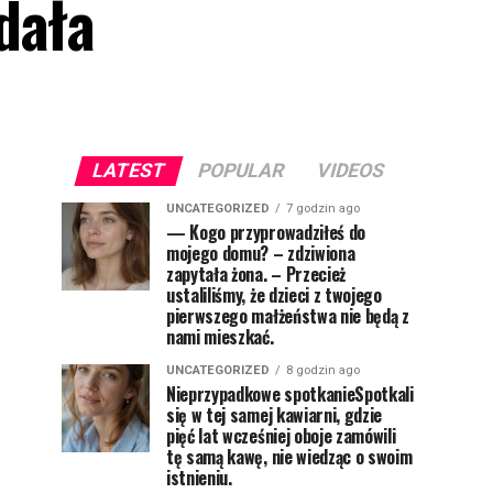
dała
LATEST
POPULAR
VIDEOS
UNCATEGORIZED
7 godzin ago
— Kogo przyprowadziłeś do
mojego domu? – zdziwiona
zapytała żona. – Przecież
ustaliliśmy, że dzieci z twojego
pierwszego małżeństwa nie będą z
nami mieszkać.
UNCATEGORIZED
8 godzin ago
Nieprzypadkowe spotkanieSpotkali
się w tej samej kawiarni, gdzie
pięć lat wcześniej oboje zamówili
tę samą kawę, nie wiedząc o swoim
istnieniu.