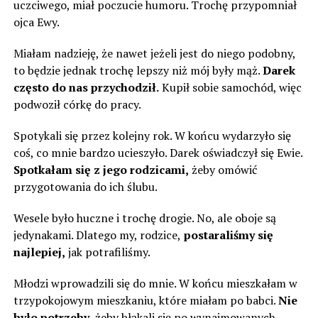
uczciwego, miał poczucie humoru. Trochę przypomniał
ojca Ewy.
Miałam nadzieję, że nawet jeżeli jest do niego podobny,
to będzie jednak trochę lepszy niż mój były mąż.
Darek
często do nas przychodził.
Kupił sobie samochód, więc
podwoził córkę do pracy.
Spotykali się przez kolejny rok. W końcu wydarzyło się
coś, co mnie bardzo ucieszyło. Darek oświadczył się Ewie.
Spotkałam się z jego rodzicami,
żeby omówić
przygotowania do ich ślubu.
Wesele było huczne i trochę drogie. No, ale oboje są
jedynakami. Dlatego my, rodzice,
postaraliśmy się
najlepiej,
jak potrafiliśmy.
Młodzi wprowadzili się do mnie. W końcu mieszkałam w
trzypokojowym mieszkaniu, które miałam po babci.
Nie
było potrzeby,
żeby błąkali się po wynajmowanych.