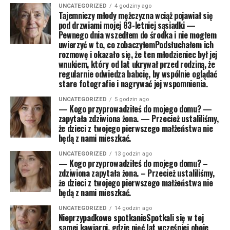
UNCATEGORIZED
4 godziny ago
Tajemniczy młody mężczyzna wciąż pojawiał się
pod drzwiami mojej 83-letniej sąsiadki —
Pewnego dnia wszedłem do środka i nie mogłem
uwierzyć w to, co zobaczyłemPodsłuchałem ich
rozmowę i okazało się, że ten młodzieniec był jej
wnukiem, który od lat ukrywał przed rodziną, że
regularnie odwiedza babcię, by wspólnie oglądać
stare fotografie i nagrywać jej wspomnienia.
UNCATEGORIZED
5 godzin ago
— Kogo przyprowadziłeś do mojego domu? —
zapytała zdziwiona żona. — Przecież ustaliliśmy,
że dzieci z twojego pierwszego małżeństwa nie
będą z nami mieszkać.
UNCATEGORIZED
13 godzin ago
— Kogo przyprowadziłeś do mojego domu? –
zdziwiona zapytała żona. – Przecież ustaliliśmy,
że dzieci z twojego pierwszego małżeństwa nie
będą z nami mieszkać.
UNCATEGORIZED
14 godzin ago
Nieprzypadkowe spotkanieSpotkali się w tej
samej kawiarni, gdzie pięć lat wcześniej oboje