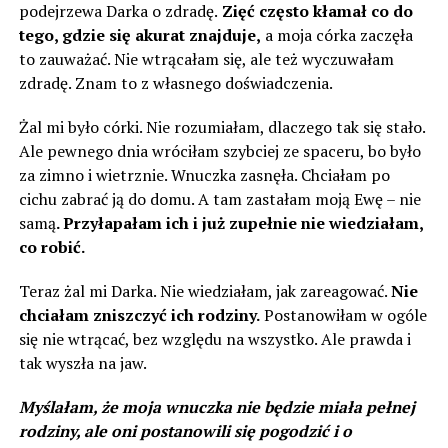
podejrzewa Darka o zdradę.
Zięć często kłamał co do
tego, gdzie się akurat znajduje,
a moja córka zaczęła
to zauważać. Nie wtrącałam się, ale też wyczuwałam
zdradę. Znam to z własnego doświadczenia.
Żal mi było córki. Nie rozumiałam, dlaczego tak się stało.
Ale pewnego dnia wróciłam szybciej ze spaceru, bo było
za zimno i wietrznie. Wnuczka zasnęła. Chciałam po
cichu zabrać ją do domu. A tam zastałam moją Ewę – nie
samą
. Przyłapałam ich i już zupełnie nie wiedziałam,
co robić.
Teraz żal mi Darka. Nie wiedziałam, jak zareagować.
Nie
chciałam zniszczyć ich rodziny.
Postanowiłam w ogóle
się nie wtrącać, bez względu na wszystko. Ale prawda i
tak wyszła na jaw.
Myślałam, że moja wnuczka nie będzie miała pełnej
rodziny, ale oni postanowili się pogodzić i o