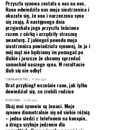
Przyszła synowa została u nas na noc.
Rano odwiedziła nas moja siostrzenica i
okazało się, że ona i narzeczona syna
się znają. A następnego dnia
przyjechała jego przyszła teściowa
razem z córką i urządziły straszną
awanturę. Z jakiegoś powodu moja
siostrzenica powiedziała synowej, że ja i
mój mąż nie będziemy im pomagać po
ślubie i jeszcze że chcemy sprzedać
samochód naszego syna. W rezultacie
ślub się nie odbył
CIEKAWOSTKI
4 lata ago
Brat przybiegł wcześnie rano, jak tylko
dowiedział się, co zrobili rodzice
RODZINA
5 lat ago
Obaj moi synowie są żonaci. Moje
synowe diametralnie się od siebie różnią
– jedna siedzi z telefonem na kanapie,
a druga szykuje jedzenie dla