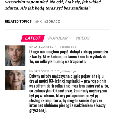
wszystkim zapomnieć. No cóż, i tak się, jak widać,
zdarza. Ale jak będą teraz żyć bez zaufania?
RELATED TOPICS:
NK
ZOBACZ
LATEST
POPULAR
VIDEOS
UNCATEGORIZED
1 godzinę ago
Długo nie mogłem pojąć, dokąd znikają pieniądze
z karty. Aż w końcu postanowiłem to wyśledzić.
To, co odkryłem, mną wstrząsnęło.
UNCATEGORIZED
2 godziny ago
Dziwny młody mężczyzna ciągle pojawiał się u
drzwi mojej 83-letniej sąsiadki – pewnego dnia
wszedłem do środka i nie mogłem uwierzyć w to,
co zobaczyłemOkazało się, że młody mężczyzna
był jej wnukiem, który potajemnie uczył ją
obsługi komputera, by mogła zamówić przez
internet ulubione pierogi z nadzieniem z kaszy
gryczanej.