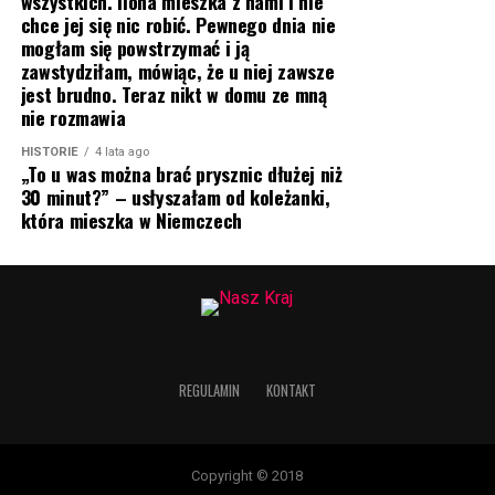
wszystkich. Ilona mieszka z nami i nie
chce jej się nic robić. Pewnego dnia nie
mogłam się powstrzymać i ją
zawstydziłam, mówiąc, że u niej zawsze
jest brudno. Teraz nikt w domu ze mną
nie rozmawia
HISTORIE
4 lata ago
„To u was można brać prysznic dłużej niż
30 minut?” – usłyszałam od koleżanki,
która mieszka w Niemczech
REGULAMIN
KONTAKT
Copyright © 2018