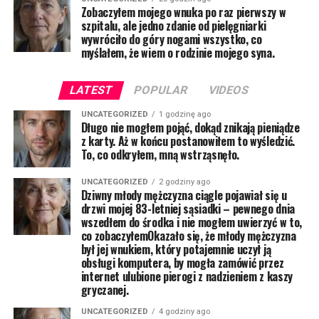
Zobaczyłem mojego wnuka po raz pierwszy w
szpitalu, ale jedno zdanie od pielęgniarki
wywróciło do góry nogami wszystko, co
myślałem, że wiem o rodzinie mojego syna.
LATEST
POPULAR
VIDEOS
UNCATEGORIZED
1 godzinę ago
Długo nie mogłem pojąć, dokąd znikają pieniądze
z karty. Aż w końcu postanowiłem to wyśledzić.
To, co odkryłem, mną wstrząsnęło.
UNCATEGORIZED
2 godziny ago
Dziwny młody mężczyzna ciągle pojawiał się u
drzwi mojej 83-letniej sąsiadki – pewnego dnia
wszedłem do środka i nie mogłem uwierzyć w to,
co zobaczyłemOkazało się, że młody mężczyzna
był jej wnukiem, który potajemnie uczył ją
obsługi komputera, by mogła zamówić przez
internet ulubione pierogi z nadzieniem z kaszy
gryczanej.
UNCATEGORIZED
4 godziny ago