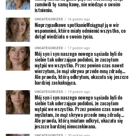
zamówili tę samą kawę, nie wiedząc o swoim
istnieniu.
UNCATEGORIZED
16 godzin ago
Nieprzypadkowe spotkanieWciągnął ją w wir
wspomnień, które miały odmienić wszystko, co
dotąd wiedziała o swoim życiu.
UNCATEGORIZED
17 godzin ago
Mój syn i syn naszego nowego sąsiada byli do
siebie tak uderzająco podobni, że zaczęłam
wątpić we wszystko. Przez pewien czas nawet
wierzyłam, że mąż ukrywa przede mną zdradę…
Ale prawda, którą odkryłam, okazała się jeszcze
bardziej zaskakująca.
UNCATEGORIZED
19 godzin ago
Mój syn i syn naszego nowego sąsiada byli do
siebie tak uderzająco podobni, że zaczęłam
wątpić we wszystko. Przez pewien czas nawet
myślałam, że mąż skrywa przede mną zdradę…
Ale prawda, którą miałam odkryć, okazała się
jeszcze bardziej nieoczekiwana.
UNCATEGORIZED
20 godzin ago