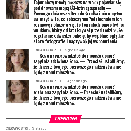
Tajemniczy młody mężczyzna wciąż pojawiał się
pod drzwiami mojej 83-letniej sąsiadki —
Pewnego dnia wszedłem do środka i nie mogłem
uwierzyć w to, co zobaczyłemPodsłuchałem ich
rozmowę i okazało się, że ten młodzieniec był jej
wnukiem, który od lat ukrywał przed rodziną, że
regularnie odwiedza babcię, by wspólnie oglądać
stare fotografie i nagrywać jej wspomnienia.
UNCATEGORIZED
5 godzin ago
— Kogo przyprowadziłeś do mojego domu? —
zapytała zdziwiona żona. — Przecież ustaliliśmy,
że dzieci z twojego pierwszego małżeństwa nie
będą z nami mieszkać.
UNCATEGORIZED
13 godzin ago
— Kogo przyprowadziłeś do mojego domu? –
zdziwiona zapytała żona. – Przecież ustaliliśmy,
że dzieci z twojego pierwszego małżeństwa nie
będą z nami mieszkać.
TRENDING
CIEKAWOSTKI
3 lata ago