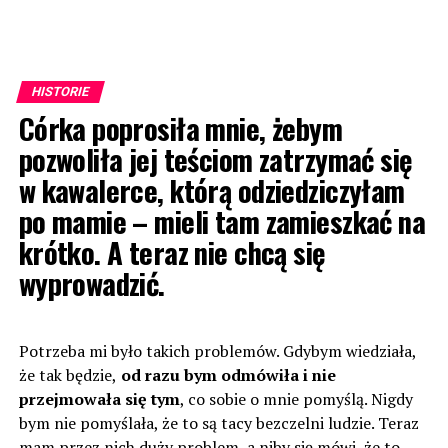
HISTORIE
Córka poprosiła mnie, żebym
pozwoliła jej teściom zatrzymać się
w kawalerce, którą odziedziczyłam
po mamie – mieli tam zamieszkać na
krótko. A teraz nie chcą się
wyprowadzić.
Potrzeba mi było takich problemów. Gdybym wiedziała,
że ​​tak będzie,
od razu bym odmówiła i nie
przejmowała się tym
, co sobie o mnie pomyślą. Nigdy
bym nie pomyślała, że to są tacy bezczelni ludzie. Teraz
mam przez nich duży problem, a niby się mówi, że to