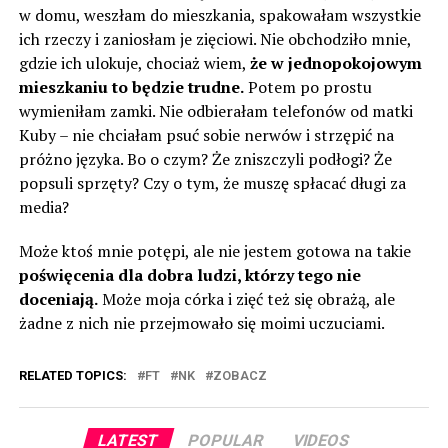
w domu, weszłam do mieszkania, spakowałam wszystkie
ich rzeczy i zaniosłam je zięciowi. Nie obchodziło mnie,
gdzie ich ulokuje, chociaż wiem,
że w jednopokojowym
mieszkaniu to będzie trudne.
Potem po prostu
wymieniłam zamki. Nie odbierałam telefonów od matki
Kuby – nie chciałam psuć sobie nerwów i strzępić na
próżno języka. Bo o czym? Że zniszczyli podłogi? Że
popsuli sprzęty? Czy o tym, że muszę spłacać długi za
media?
Może ktoś mnie potępi, ale nie jestem gotowa na takie
poświęcenia dla dobra ludzi, którzy tego nie
doceniają.
Może moja córka i zięć też się obrażą, ale
żadne z nich nie przejmowało się moimi uczuciami.
RELATED TOPICS:
FT
NK
ZOBACZ
LATEST
POPULAR
VIDEOS