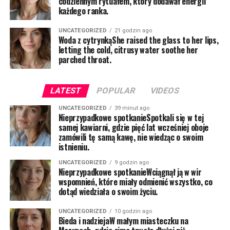
codziennym rytuałem, który dodawał energii
każdego ranka.
UNCATEGORIZED
21 godzin ago
Woda z cytrynkąShe raised the glass to her lips,
letting the cold, citrusy water soothe her
parched throat.
LATEST
POPULAR
VIDEOS
UNCATEGORIZED
39 minut ago
Nieprzypadkowe spotkanieSpotkali się w tej
samej kawiarni, gdzie pięć lat wcześniej oboje
zamówili tę samą kawę, nie wiedząc o swoim
istnieniu.
UNCATEGORIZED
9 godzin ago
Nieprzypadkowe spotkanieWciągnął ją w wir
wspomnień, które miały odmienić wszystko, co
dotąd wiedziała o swoim życiu.
UNCATEGORIZED
10 godzin ago
Bieda i nadziejaW małym miasteczku na