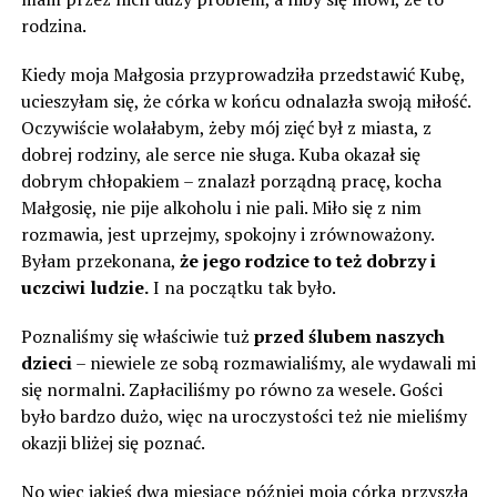
rodzina.
Kiedy moja Małgosia przyprowadziła przedstawić Kubę,
ucieszyłam się, że córka w końcu odnalazła swoją miłość.
Oczywiście wolałabym, żeby mój zięć był z miasta, z
dobrej rodziny, ale serce nie sługa. Kuba okazał się
dobrym chłopakiem – znalazł porządną pracę, kocha
Małgosię, nie pije alkoholu i nie pali. Miło się z nim
rozmawia, jest uprzejmy, spokojny i zrównoważony.
Byłam przekonana,
że jego rodzice to też dobrzy i
uczciwi ludzie.
I na początku tak było.
Poznaliśmy się właściwie tuż
przed ślubem naszych
dzieci
– niewiele ze sobą rozmawialiśmy, ale wydawali mi
się normalni. Zapłaciliśmy po równo za wesele. Gości
było bardzo dużo, więc na uroczystości też nie mieliśmy
okazji bliżej się poznać.
No więc jakieś dwa miesiące później moja córka przyszła