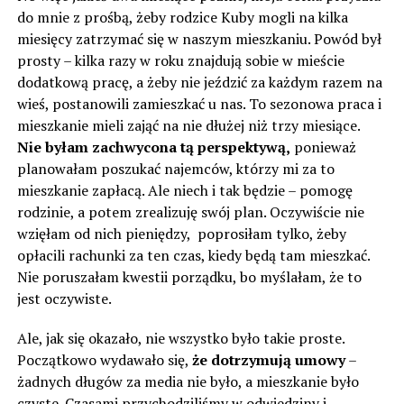
do mnie z prośbą, żeby rodzice Kuby mogli na kilka
miesięcy zatrzymać się w naszym mieszkaniu. Powód był
prosty – kilka razy w roku znajdują sobie w mieście
dodatkową pracę, a żeby nie jeździć za każdym razem na
wieś, postanowili zamieszkać u nas. To sezonowa praca i
mieszkanie mieli zająć na nie dłużej niż trzy miesiące.
Nie byłam zachwycona tą perspektywą,
ponieważ
planowałam poszukać najemców, którzy mi za to
mieszkanie zapłacą. Ale niech i tak będzie – pomogę
rodzinie, a potem zrealizuję swój plan. Oczywiście nie
wzięłam od nich pieniędzy, poprosiłam tylko, żeby
opłacili rachunki za ten czas, kiedy będą tam mieszkać.
Nie poruszałam kwestii porządku, bo myślałam, że to
jest oczywiste.
Ale, jak się okazało, nie wszystko było takie proste.
Początkowo wydawało się,
że dotrzymują umowy
–
żadnych długów za media nie było, a mieszkanie było
czyste. Czasami przychodziliśmy w odwiedziny i