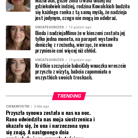
Mazurach, gdzie zima trwała dłużej niż
gdziekolwiek indziej, rodzina Kowalskich budziła
się każdego ranka z tą samą myślą, że nadzieja
jest jedynym, czego nie mogą im odebrać.
UNCATEGORIZED
12 godzin ago
Bieda i nadziejaMimo że w kieszeni została jej
tylko jedna moneta, na parapet wystawiła
doniczkę z rzeżuchą, wierząc, że wiosna
przyniesie coś więcej niż chłód.
UNCATEGORIZED
13 godzin ago
Krótkie szczęście babciGdy wnuczka wreszcie
przyszła z wizytą, babcia zapomniała o
wszystkich swoich troskach.
TRENDING
CIEKAWOSTKI
3 lata ago
Przyszła synowa została u nas na noc.
Rano odwiedziła nas moja siostrzenica i
okazało się, że ona i narzeczona syna
się znają. A następnego dnia