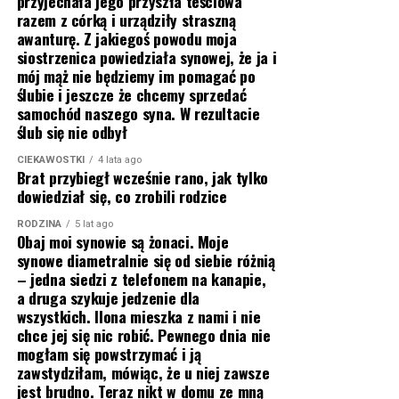
przyjechała jego przyszła teściowa
razem z córką i urządziły straszną
awanturę. Z jakiegoś powodu moja
siostrzenica powiedziała synowej, że ja i
mój mąż nie będziemy im pomagać po
ślubie i jeszcze że chcemy sprzedać
samochód naszego syna. W rezultacie
ślub się nie odbył
CIEKAWOSTKI
4 lata ago
Brat przybiegł wcześnie rano, jak tylko
dowiedział się, co zrobili rodzice
RODZINA
5 lat ago
Obaj moi synowie są żonaci. Moje
synowe diametralnie się od siebie różnią
– jedna siedzi z telefonem na kanapie,
a druga szykuje jedzenie dla
wszystkich. Ilona mieszka z nami i nie
chce jej się nic robić. Pewnego dnia nie
mogłam się powstrzymać i ją
zawstydziłam, mówiąc, że u niej zawsze
jest brudno. Teraz nikt w domu ze mną