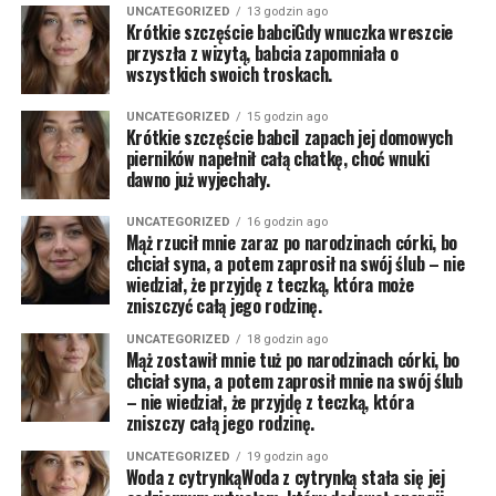
UNCATEGORIZED
13 godzin ago
Krótkie szczęście babciGdy wnuczka wreszcie
przyszła z wizytą, babcia zapomniała o
wszystkich swoich troskach.
UNCATEGORIZED
15 godzin ago
Krótkie szczęście babciI zapach jej domowych
pierników napełnił całą chatkę, choć wnuki
dawno już wyjechały.
UNCATEGORIZED
16 godzin ago
Mąż rzucił mnie zaraz po narodzinach córki, bo
chciał syna, a potem zaprosił na swój ślub – nie
wiedział, że przyjdę z teczką, która może
zniszczyć całą jego rodzinę.
UNCATEGORIZED
18 godzin ago
Mąż zostawił mnie tuż po narodzinach córki, bo
chciał syna, a potem zaprosił mnie na swój ślub
– nie wiedział, że przyjdę z teczką, która
zniszczy całą jego rodzinę.
UNCATEGORIZED
19 godzin ago
Woda z cytrynkąWoda z cytrynką stała się jej