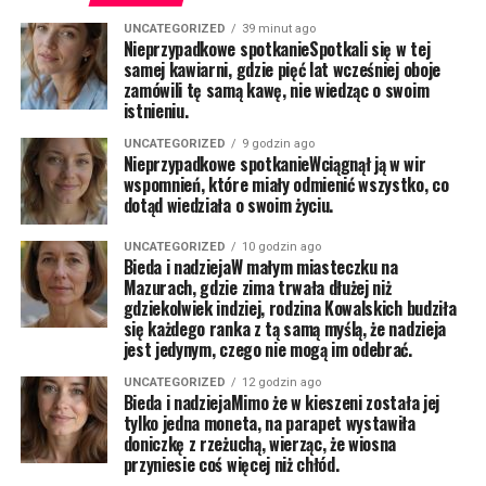
UNCATEGORIZED
39 minut ago
Nieprzypadkowe spotkanieSpotkali się w tej
samej kawiarni, gdzie pięć lat wcześniej oboje
zamówili tę samą kawę, nie wiedząc o swoim
istnieniu.
UNCATEGORIZED
9 godzin ago
Nieprzypadkowe spotkanieWciągnął ją w wir
wspomnień, które miały odmienić wszystko, co
dotąd wiedziała o swoim życiu.
UNCATEGORIZED
10 godzin ago
Bieda i nadziejaW małym miasteczku na
Mazurach, gdzie zima trwała dłużej niż
gdziekolwiek indziej, rodzina Kowalskich budziła
się każdego ranka z tą samą myślą, że nadzieja
jest jedynym, czego nie mogą im odebrać.
UNCATEGORIZED
12 godzin ago
Bieda i nadziejaMimo że w kieszeni została jej
tylko jedna moneta, na parapet wystawiła
doniczkę z rzeżuchą, wierząc, że wiosna
przyniesie coś więcej niż chłód.