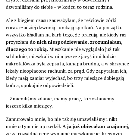
dzwoniliśmy do siebie – w końcu to teraz rodzina.
Ale z biegiem czasu zauważyłam, że teściowie córki
coraz rzadziej dzwonią i unikają spotkań. Na początku
wszystko kładłam na karb tego, że pracują, ale kiedy raz
przyszłam
do nich niespodziewanie, zrozumiałam,
dlaczego to robią.
Mieszkanie nie wyglądało już tak
schludnie, mieszkali w nim jeszcze jacyś inni ludzie,
mikrofalówka była zepsuta, kanapa brudna, a w skrzynce
leżały nieopłacone rachunki za prąd. Gdy zapytałam ich,
kiedy mają zamiar wyjechać, bo trzy miesiące dobiegają
końca, spokojnie odpowiedzieli:
– Zmieniliśmy zdanie, mamy pracę, to zostaniemy
jeszcze kilka miesięcy.
Zamurowało mnie, bo nie tak się umawialiśmy i nikt
mnie o tym nie uprzedził.
A ja już obiecałam znajomej
,
że za rozsądną cenę wynajmę mieszkanie jej krewnym.