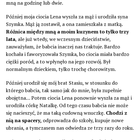
mną na godzinę lub dwie.
Później moja ciocia Lena wyszła za mąż i urodziła syna
Szymka. Mąż ją zostawił, a ona zamieszkała z matką
.
Różnica między mną a moim kuzynem to tylko trzy
lata
, ale już wtedy, we wczesnym dzieciństwie,
zauważyłam, że babcia inaczej nas traktuje. Bardzo
kochała i faworyzowała Szymka, bo ciocia miała bardzo
ciężki poród, a to wpłynęło na jego rozwój. Był
normalnym dzieckiem, tylko trochę chorowitym.
Później urodził się mój brat Stasiu, w stosunku do
którego babcia, tak samo jak do mnie, była zupełnie
obojętna… Potem ciocia Lena ponownie wyszła za mąż i
urodziła córkę Natalkę. Od tego czasu babcia nie może
się nacieszyć, że ma taką cudowną wnuczkę.
Chodzi z
nią na spacery,
odprowadza do szkoły, kupuje nowe
ubrania, a tymczasem nas odwiedza ze trzy razy do roku.