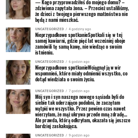
— Kogo przyprowadziłeś do mojego domu? –
zdziwiona zapytała żona. – Przecież ustaliliśmy,
że dzieci z twojego pierwszego małżeństwa nie
będą z nami mieszkać.
UNCATEGORIZED
4 godziny ago
Nieprzypadkowe spotkanieSpotkali się w tej
samej kawiarni, gdzie pięć lat wcześniej oboje
zamówili tę samą kawę, nie wiedząc o swoim
istnieniu.
UNCATEGORIZED
6 godzin ago
Nieprzypadkowe spotkanieWciągnął ją w wir
wspomnień, które miały odmienić wszystko, co
dotąd wiedziała o swoim życiu.
UNCATEGORIZED
7 godzin ago
Mój syn i syn naszego nowego sąsiada byli do
siebie tak uderzająco podobni, że zaczęłam
wątpić we wszystko. Przez pewien czas nawet
wierzyłam, że mąż ukrywa przede mną zdradę…
Ale prawda, którą odkryłam, okazała się jeszcze
bardziej zaskakująca.
UNCATEGORIZED
9 godzin ago