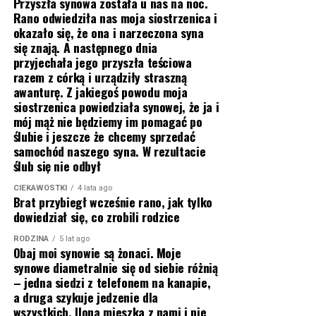
Przyszła synowa została u nas na noc.
Rano odwiedziła nas moja siostrzenica i
okazało się, że ona i narzeczona syna
się znają. A następnego dnia
przyjechała jego przyszła teściowa
razem z córką i urządziły straszną
awanturę. Z jakiegoś powodu moja
siostrzenica powiedziała synowej, że ja i
mój mąż nie będziemy im pomagać po
ślubie i jeszcze że chcemy sprzedać
samochód naszego syna. W rezultacie
ślub się nie odbył
CIEKAWOSTKI
4 lata ago
Brat przybiegł wcześnie rano, jak tylko
dowiedział się, co zrobili rodzice
RODZINA
5 lat ago
Obaj moi synowie są żonaci. Moje
synowe diametralnie się od siebie różnią
– jedna siedzi z telefonem na kanapie,
a druga szykuje jedzenie dla
wszystkich. Ilona mieszka z nami i nie