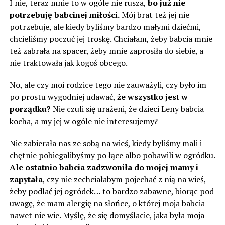
I nie, teraz mnie to w ogóle nie rusza,
bo już nie
potrzebuję babcinej miłości.
Mój brat też jej nie
potrzebuje, ale kiedy byliśmy bardzo małymi dziećmi,
chcieliśmy poczuć jej troskę. Chciałam, żeby babcia mnie
też zabrała na spacer, żeby mnie zaprosiła do siebie, a
nie traktowała jak kogoś obcego.
No, ale czy moi rodzice tego nie zauważyli, czy było im
po prostu wygodniej udawać,
że wszystko jest w
porządku?
Nie czuli się urażeni, że dzieci Leny babcia
kocha, a my jej w ogóle nie interesujemy?
Nie zabierała nas ze sobą na wieś, kiedy byliśmy mali i
chętnie pobiegalibyśmy po łące albo pobawili w ogródku.
Ale ostatnio babcia zadzwoniła do mojej mamy i
zapytała
, czy nie zechciałabym pojechać z nią na wieś,
żeby podlać jej ogródek… to bardzo zabawne, biorąc pod
uwagę, że mam alergię na słońce, o której moja babcia
nawet nie wie. Myślę, że się domyślacie, jaka była moja