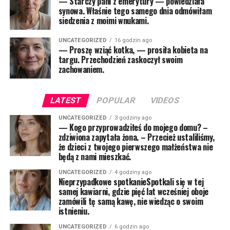
— Starczy pani z emerytury — powiedziała
synowa. Właśnie tego samego dnia odmówiłam
siedzenia z moimi wnukami.
UNCATEGORIZED
16 godzin ago
— Proszę wziąć kotka, — prosiła kobieta na
targu. Przechodzień zaskoczył swoim
zachowaniem.
LATEST
POPULAR
VIDEOS
UNCATEGORIZED
3 godziny ago
— Kogo przyprowadziłeś do mojego domu? –
zdziwiona zapytała żona. – Przecież ustaliliśmy,
że dzieci z twojego pierwszego małżeństwa nie
będą z nami mieszkać.
UNCATEGORIZED
4 godziny ago
Nieprzypadkowe spotkanieSpotkali się w tej
samej kawiarni, gdzie pięć lat wcześniej oboje
zamówili tę samą kawę, nie wiedząc o swoim
istnieniu.
UNCATEGORIZED
6 godzin ago