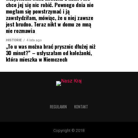
chce jej się nic robić. Pewnego dnia nie
mogłam się powstrzymać i ją
zawstydziłam, mówiąc, że u niej zawsze
jest brudno. Teraz nikt w domu ze mną
nie rozmawia
HISTORIE
4 lata ago
„To u was można brać prysznic dłużej niż
30 minut?” – usłyszałam od koleżanki,
która mieszka w Niemczech
REGULAMIN
KONTAKT
Copyright © 2018