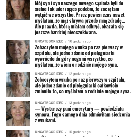
Mój syn i syn naszego nowego sąsiada byli do
siebie tak uderzająco podobni, że zaczęłam
wątpić we wszystko. Przez pewien czas nawet
myślałam, że mąż skrywa przede mną zdradę…
Ale prawda, którą miałam odkryć, okazała się
jeszcze bardziej nieoczekiwana.
UNCATEGORIZED
10 godzin ago
Zobaczyłem mojego wnuka po raz pierwszy w
szpitalu, ale jedno zdanie od pielęgniarki
wywróciło do góry nogami wszystko, co
myślałem, że wiem o rodzinie mojego syna.
UNCATEGORIZED
12 godzin ago
Zobaczyłem wnuka po raz pierwszy w szpitalu,
ale jedno zdanie od pielęgniarki całkowicie
zmieniło to, co myślałem o rodzinie mojego syna.
UNCATEGORIZED
13 godzin ago
— Wystarczy pani emerytury — powiedziała
synowa. Tego samego dnia odmówiłam siedzenia
z wnukami.
UNCATEGORIZED
15 godzin ago