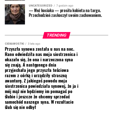
UNCATEGORIZED
7 godzin ago
— Weź kociaka — prosiła kobieta na targu.
Przechodzień zaskoczył swoim zachowaniem.
TRENDING
CIEKAWOSTKI
3 lata ago
Przyszła synowa została u nas na noc.
Rano odwiedziła nas moja siostrzenica i
okazało się, że ona i narzeczona syna
się znają. A następnego dnia
przyjechała jego przyszła teściowa
razem z córką i urządziły straszną
awanturę. Z jakiegoś powodu moja
siostrzenica powiedziała synowej, że ja i
mój mąż nie będziemy im pomagać po
ślubie i jeszcze że chcemy sprzedać
samochód naszego syna. W rezultacie
ślub się nie odbył