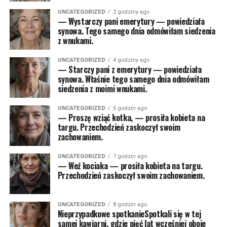
UNCATEGORIZED
2 godziny ago
— Wystarczy pani emerytury — powiedziała
synowa. Tego samego dnia odmówiłam siedzenia
z wnukami.
UNCATEGORIZED
4 godziny ago
— Starczy pani z emerytury — powiedziała
synowa. Właśnie tego samego dnia odmówiłam
siedzenia z moimi wnukami.
UNCATEGORIZED
5 godzin ago
— Proszę wziąć kotka, — prosiła kobieta na
targu. Przechodzień zaskoczył swoim
zachowaniem.
UNCATEGORIZED
7 godzin ago
— Weź kociaka — prosiła kobieta na targu.
Przechodzień zaskoczył swoim zachowaniem.
UNCATEGORIZED
8 godzin ago
Nieprzypadkowe spotkanieSpotkali się w tej
samej kawiarni, gdzie pięć lat wcześniej oboje