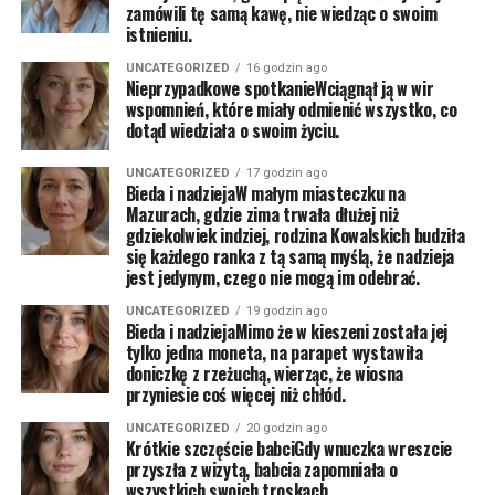
zamówili tę samą kawę, nie wiedząc o swoim
istnieniu.
UNCATEGORIZED
16 godzin ago
Nieprzypadkowe spotkanieWciągnął ją w wir
wspomnień, które miały odmienić wszystko, co
dotąd wiedziała o swoim życiu.
UNCATEGORIZED
17 godzin ago
Bieda i nadziejaW małym miasteczku na
Mazurach, gdzie zima trwała dłużej niż
gdziekolwiek indziej, rodzina Kowalskich budziła
się każdego ranka z tą samą myślą, że nadzieja
jest jedynym, czego nie mogą im odebrać.
UNCATEGORIZED
19 godzin ago
Bieda i nadziejaMimo że w kieszeni została jej
tylko jedna moneta, na parapet wystawiła
doniczkę z rzeżuchą, wierząc, że wiosna
przyniesie coś więcej niż chłód.
UNCATEGORIZED
20 godzin ago
Krótkie szczęście babciGdy wnuczka wreszcie
przyszła z wizytą, babcia zapomniała o
wszystkich swoich troskach.