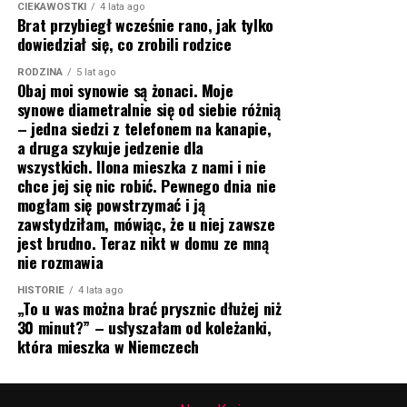
CIEKAWOSTKI
4 lata ago
Brat przybiegł wcześnie rano, jak tylko
dowiedział się, co zrobili rodzice
RODZINA
5 lat ago
Obaj moi synowie są żonaci. Moje
synowe diametralnie się od siebie różnią
– jedna siedzi z telefonem na kanapie,
a druga szykuje jedzenie dla
wszystkich. Ilona mieszka z nami i nie
chce jej się nic robić. Pewnego dnia nie
mogłam się powstrzymać i ją
zawstydziłam, mówiąc, że u niej zawsze
jest brudno. Teraz nikt w domu ze mną
nie rozmawia
HISTORIE
4 lata ago
„To u was można brać prysznic dłużej niż
30 minut?” – usłyszałam od koleżanki,
która mieszka w Niemczech