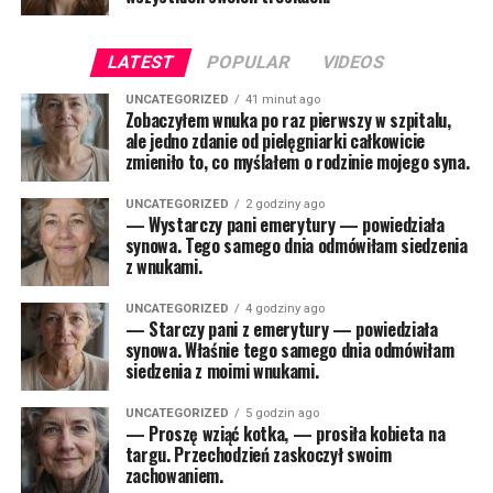
LATEST
POPULAR
VIDEOS
UNCATEGORIZED
41 minut ago
Zobaczyłem wnuka po raz pierwszy w szpitalu,
ale jedno zdanie od pielęgniarki całkowicie
zmieniło to, co myślałem o rodzinie mojego syna.
UNCATEGORIZED
2 godziny ago
— Wystarczy pani emerytury — powiedziała
synowa. Tego samego dnia odmówiłam siedzenia
z wnukami.
UNCATEGORIZED
4 godziny ago
— Starczy pani z emerytury — powiedziała
synowa. Właśnie tego samego dnia odmówiłam
siedzenia z moimi wnukami.
UNCATEGORIZED
5 godzin ago
— Proszę wziąć kotka, — prosiła kobieta na
targu. Przechodzień zaskoczył swoim
zachowaniem.