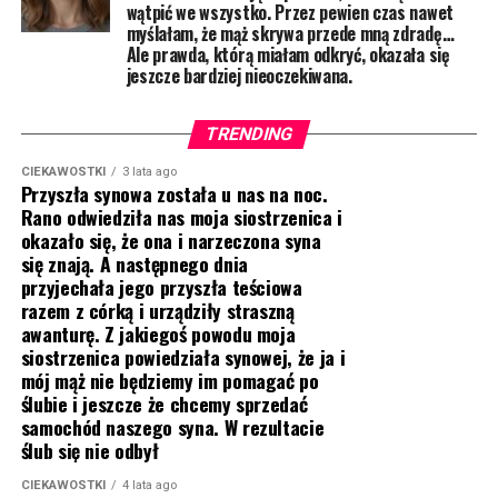
wątpić we wszystko. Przez pewien czas nawet
myślałam, że mąż skrywa przede mną zdradę…
Ale prawda, którą miałam odkryć, okazała się
jeszcze bardziej nieoczekiwana.
TRENDING
CIEKAWOSTKI
3 lata ago
Przyszła synowa została u nas na noc.
Rano odwiedziła nas moja siostrzenica i
okazało się, że ona i narzeczona syna
się znają. A następnego dnia
przyjechała jego przyszła teściowa
razem z córką i urządziły straszną
awanturę. Z jakiegoś powodu moja
siostrzenica powiedziała synowej, że ja i
mój mąż nie będziemy im pomagać po
ślubie i jeszcze że chcemy sprzedać
samochód naszego syna. W rezultacie
ślub się nie odbył
CIEKAWOSTKI
4 lata ago