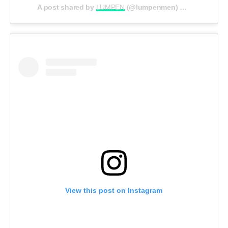
A post shared by
LUMPEN
(@lumpenmen) on
May 17, 20
View this post on Instagram