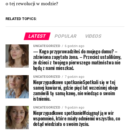
o tej rewolucji w modzie?
RELATED TOPICS:
LATEST
POPULAR
VIDEOS
UNCATEGORIZED
6 godzin ago
— Kogo przyprowadziłeś do mojego domu? –
zdziwiona zapytała żona. – Przecież ustaliliśmy,
że dzieci z twojego pierwszego małżeństwa nie
będą z nami mieszkać.
UNCATEGORIZED
7 godzin ago
Nieprzypadkowe spotkanieSpotkali się w tej
samej kawiarni, gdzie pięć lat wcześniej oboje
zamówili tę samą kawę, nie wiedząc o swoim
istnieniu.
UNCATEGORIZED
9 godzin ago
Nieprzypadkowe spotkanieWciągnął ją w wir
wspomnień, które miały odmienić wszystko, co
dotąd wiedziała o swoim życiu.