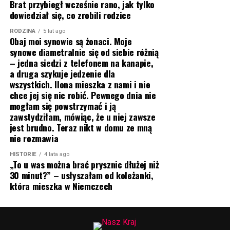
Brat przybiegł wcześnie rano, jak tylko
dowiedział się, co zrobili rodzice
RODZINA
5 lat ago
Obaj moi synowie są żonaci. Moje
synowe diametralnie się od siebie różnią
– jedna siedzi z telefonem na kanapie,
a druga szykuje jedzenie dla
wszystkich. Ilona mieszka z nami i nie
chce jej się nic robić. Pewnego dnia nie
mogłam się powstrzymać i ją
zawstydziłam, mówiąc, że u niej zawsze
jest brudno. Teraz nikt w domu ze mną
nie rozmawia
HISTORIE
4 lata ago
„To u was można brać prysznic dłużej niż
30 minut?” – usłyszałam od koleżanki,
która mieszka w Niemczech