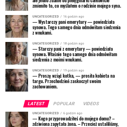
ale jedno zdanie od pielęgniarki całkowicie
zmieniło to, co myślałem o rodzinie mojego syna.
UNCATEGORIZED
16 godzin ago
— Wystarczy pani emerytury — powiedziała
synowa. Tego samego dnia odmówiłam siedzenia
z wnukami.
UNCATEGORIZED
18 godzin ago
— Starczy pani z emerytury — powiedziała
synowa. Właśnie tego samego dnia odmówiłam
siedzenia z moimi wnukami.
UNCATEGORIZED
19 godzin ago
— Proszę wziąć kotka, — prosiła kobieta na
targu. Przechodzień zaskoczył swoim
zachowaniem.
LATEST
POPULAR
VIDEOS
UNCATEGORIZED
6 godzin ago
— Kogo przyprowadziłeś do mojego domu? –
zdziwiona zapytała żona. – Przecież ustaliliśmy,