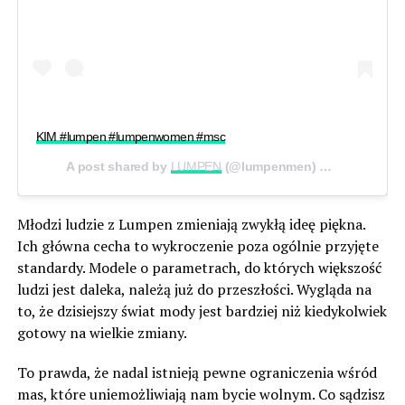
KIM #lumpen #lumpenwomen #msc
A post shared by
LUMPEN
(@lumpenmen) on
Aug 17, 20
Młodzi ludzie z Lumpen zmieniają zwykłą ideę piękna.
Ich główna cecha to wykroczenie poza ogólnie przyjęte
standardy. Modele o parametrach, do których większość
ludzi jest daleka, należą już do przeszłości. Wygląda na
to, że dzisiejszy świat mody jest bardziej niż kiedykolwiek
gotowy na wielkie zmiany.
To prawda, że nadal istnieją pewne ograniczenia wśród
mas, które uniemożliwiają nam bycie wolnym. Co sądzisz