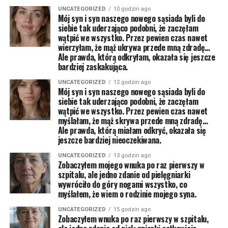
UNCATEGORIZED
10 godzin ago
Mój syn i syn naszego nowego sąsiada byli do
siebie tak uderzająco podobni, że zaczęłam
wątpić we wszystko. Przez pewien czas nawet
wierzyłam, że mąż ukrywa przede mną zdradę…
Ale prawda, którą odkryłam, okazała się jeszcze
bardziej zaskakująca.
UNCATEGORIZED
12 godzin ago
Mój syn i syn naszego nowego sąsiada byli do
siebie tak uderzająco podobni, że zaczęłam
wątpić we wszystko. Przez pewien czas nawet
myślałam, że mąż skrywa przede mną zdradę…
Ale prawda, którą miałam odkryć, okazała się
jeszcze bardziej nieoczekiwana.
UNCATEGORIZED
13 godzin ago
Zobaczyłem mojego wnuka po raz pierwszy w
szpitalu, ale jedno zdanie od pielęgniarki
wywróciło do góry nogami wszystko, co
myślałem, że wiem o rodzinie mojego syna.
UNCATEGORIZED
15 godzin ago
Zobaczyłem wnuka po raz pierwszy w szpitalu,