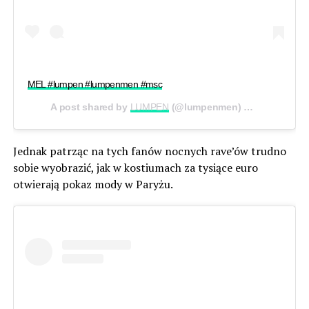
MEL #lumpen #lumpenmen #msc
A post shared by
LUMPEN
(@lumpenmen) on
Jul 20, 20
Jednak patrząc na tych fanów nocnych rave’ów trudno
sobie wyobrazić, jak w kostiumach za tysiące euro
otwierają pokaz mody w Paryżu.