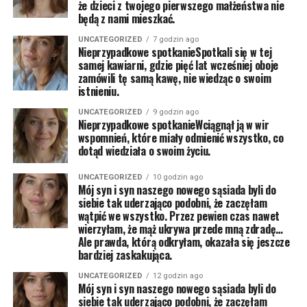
że dzieci z twojego pierwszego małżeństwa nie
będą z nami mieszkać.
UNCATEGORIZED
7 godzin ago
Nieprzypadkowe spotkanieSpotkali się w tej
samej kawiarni, gdzie pięć lat wcześniej oboje
zamówili tę samą kawę, nie wiedząc o swoim
istnieniu.
UNCATEGORIZED
9 godzin ago
Nieprzypadkowe spotkanieWciągnął ją w wir
wspomnień, które miały odmienić wszystko, co
dotąd wiedziała o swoim życiu.
UNCATEGORIZED
10 godzin ago
Mój syn i syn naszego nowego sąsiada byli do
siebie tak uderzająco podobni, że zaczęłam
wątpić we wszystko. Przez pewien czas nawet
wierzyłam, że mąż ukrywa przede mną zdradę…
Ale prawda, którą odkryłam, okazała się jeszcze
bardziej zaskakująca.
UNCATEGORIZED
12 godzin ago
Mój syn i syn naszego nowego sąsiada byli do
siebie tak uderzająco podobni, że zaczęłam