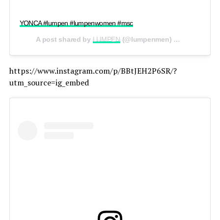
YONCA #lumpen #lumpenwomen #msc
A post shared by
LUMPEN
(@lumpenmen) on
May 29, 20
https://www.instagram.com/p/BBtJEH2P6SR/?
utm_source=ig_embed