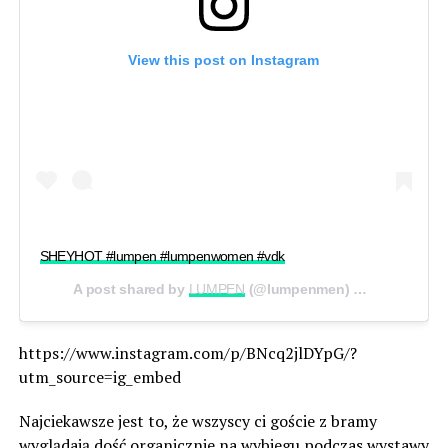
View this post on Instagram
SHEYHOT #lumpen #lumpenwomen #vdk
A post shared by
LUMPEN
(@lumpenmen) on
May 29, 20
https://www.instagram.com/p/BNcq2jlDYpG/?
utm_source=ig_embed
Najciekawsze jest to, że wszyscy ci goście z bramy
wyglądają dość organicznie na wybiegu podczas wystawy