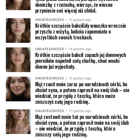
doniczkę z rzeżuchą, wierząc, że wiosna
przyniesie coś więcej niż chłód.
UNCATEGORIZED
12 godzin ago
Krótkie szczęście babciGdy wnuczka wreszcie
przyszła z wizytą, babcia zapomniała o
wszystkich swoich troskach.
UNCATEGORIZED
14 godzin ago
Krótkie szczęście babciI zapach jej domowych
pierników napełnił całą chatkę, choć wnuki
dawno już wyjechały.
UNCATEGORIZED
15 godzin ago
Mąż rzucił mnie zaraz po narodzinach córki, bo
chciał syna, a potem zaprosił na swój ślub – nie
wiedział, że przyjdę z teczką, która może
zniszczyć całą jego rodzinę.
UNCATEGORIZED
17 godzin ago
Mąż zostawił mnie tuż po narodzinach córki, bo
chciał syna, a potem zaprosił mnie na swój ślub
– nie wiedział, że przyjdę z teczką, która
zniszczy całą jego rodzinę.