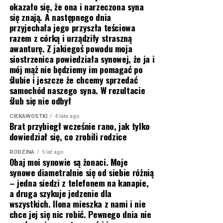
okazało się, że ona i narzeczona syna
się znają. A następnego dnia
przyjechała jego przyszła teściowa
razem z córką i urządziły straszną
awanturę. Z jakiegoś powodu moja
siostrzenica powiedziała synowej, że ja i
mój mąż nie będziemy im pomagać po
ślubie i jeszcze że chcemy sprzedać
samochód naszego syna. W rezultacie
ślub się nie odbył
CIEKAWOSTKI
4 lata ago
Brat przybiegł wcześnie rano, jak tylko
dowiedział się, co zrobili rodzice
RODZINA
5 lat ago
Obaj moi synowie są żonaci. Moje
synowe diametralnie się od siebie różnią
– jedna siedzi z telefonem na kanapie,
a druga szykuje jedzenie dla
wszystkich. Ilona mieszka z nami i nie
chce jej się nic robić. Pewnego dnia nie