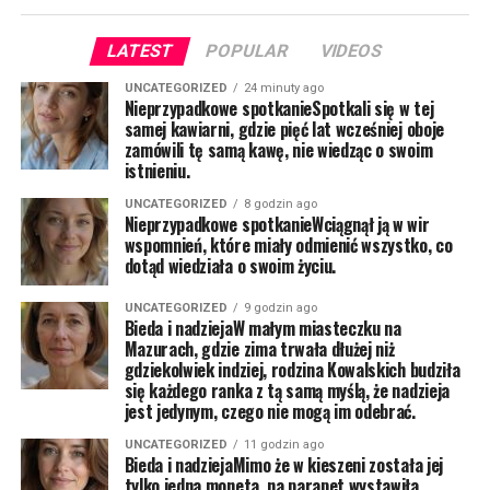
LATEST
POPULAR
VIDEOS
UNCATEGORIZED
24 minuty ago
Nieprzypadkowe spotkanieSpotkali się w tej
samej kawiarni, gdzie pięć lat wcześniej oboje
zamówili tę samą kawę, nie wiedząc o swoim
istnieniu.
UNCATEGORIZED
8 godzin ago
Nieprzypadkowe spotkanieWciągnął ją w wir
wspomnień, które miały odmienić wszystko, co
dotąd wiedziała o swoim życiu.
UNCATEGORIZED
9 godzin ago
Bieda i nadziejaW małym miasteczku na
Mazurach, gdzie zima trwała dłużej niż
gdziekolwiek indziej, rodzina Kowalskich budziła
się każdego ranka z tą samą myślą, że nadzieja
jest jedynym, czego nie mogą im odebrać.
UNCATEGORIZED
11 godzin ago
Bieda i nadziejaMimo że w kieszeni została jej
tylko jedna moneta, na parapet wystawiła