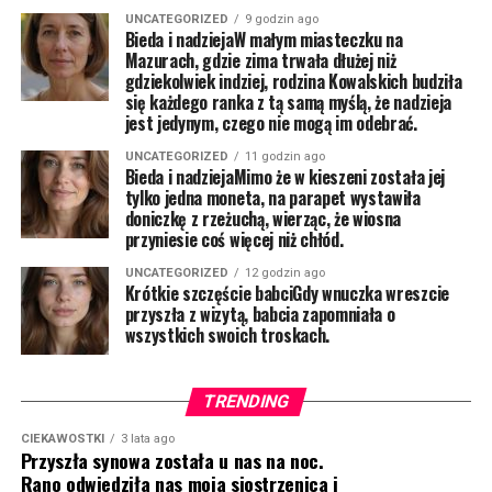
UNCATEGORIZED
9 godzin ago
Bieda i nadziejaW małym miasteczku na
Mazurach, gdzie zima trwała dłużej niż
gdziekolwiek indziej, rodzina Kowalskich budziła
się każdego ranka z tą samą myślą, że nadzieja
jest jedynym, czego nie mogą im odebrać.
UNCATEGORIZED
11 godzin ago
Bieda i nadziejaMimo że w kieszeni została jej
tylko jedna moneta, na parapet wystawiła
doniczkę z rzeżuchą, wierząc, że wiosna
przyniesie coś więcej niż chłód.
UNCATEGORIZED
12 godzin ago
Krótkie szczęście babciGdy wnuczka wreszcie
przyszła z wizytą, babcia zapomniała o
wszystkich swoich troskach.
TRENDING
CIEKAWOSTKI
3 lata ago
Przyszła synowa została u nas na noc.
Rano odwiedziła nas moja siostrzenica i