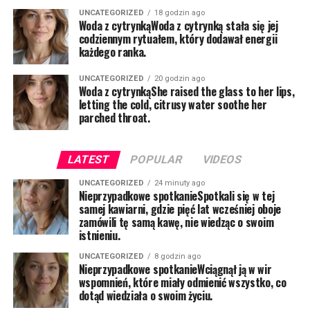
UNCATEGORIZED
18 godzin ago
Woda z cytrynkąWoda z cytrynką stała się jej
codziennym rytuałem, który dodawał energii
każdego ranka.
UNCATEGORIZED
20 godzin ago
Woda z cytrynkąShe raised the glass to her lips,
letting the cold, citrusy water soothe her
parched throat.
LATEST
POPULAR
VIDEOS
UNCATEGORIZED
24 minuty ago
Nieprzypadkowe spotkanieSpotkali się w tej
samej kawiarni, gdzie pięć lat wcześniej oboje
zamówili tę samą kawę, nie wiedząc o swoim
istnieniu.
UNCATEGORIZED
8 godzin ago
Nieprzypadkowe spotkanieWciągnął ją w wir
wspomnień, które miały odmienić wszystko, co
dotąd wiedziała o swoim życiu.