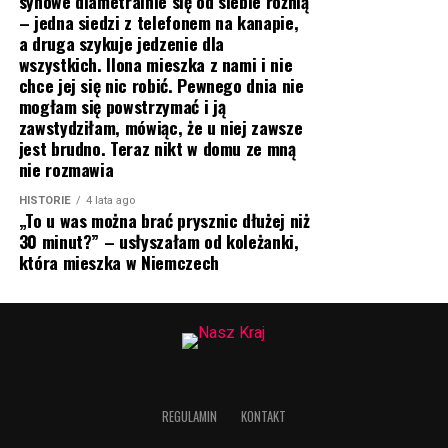
synowe diametralnie się od siebie różnią
– jedna siedzi z telefonem na kanapie,
a druga szykuje jedzenie dla
wszystkich. Ilona mieszka z nami i nie
chce jej się nic robić. Pewnego dnia nie
mogłam się powstrzymać i ją
zawstydziłam, mówiąc, że u niej zawsze
jest brudno. Teraz nikt w domu ze mną
nie rozmawia
HISTORIE
4 lata ago
„To u was można brać prysznic dłużej niż
30 minut?” – usłyszałam od koleżanki,
która mieszka w Niemczech
REGULAMIN
KONTAKT