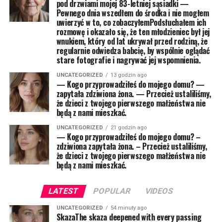
pod drzwiami mojej 83-letniej sąsiadki —
Pewnego dnia wszedłem do środka i nie mogłem
uwierzyć w to, co zobaczyłemPodsłuchałem ich
rozmowę i okazało się, że ten młodzieniec był jej
wnukiem, który od lat ukrywał przed rodziną, że
regularnie odwiedza babcię, by wspólnie oglądać
stare fotografie i nagrywać jej wspomnienia.
UNCATEGORIZED
13 godzin ago
— Kogo przyprowadziłeś do mojego domu? —
zapytała zdziwiona żona. — Przecież ustaliliśmy,
że dzieci z twojego pierwszego małżeństwa nie
będą z nami mieszkać.
UNCATEGORIZED
21 godzin ago
— Kogo przyprowadziłeś do mojego domu? –
zdziwiona zapytała żona. – Przecież ustaliliśmy,
że dzieci z twojego pierwszego małżeństwa nie
będą z nami mieszkać.
LATEST
POPULAR
VIDEOS
UNCATEGORIZED
54 minuty ago
SkazaThe skaza deepened with every passing