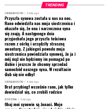
TRENDING
CIEKAWOSTKI
3 lata ago
Przyszła synowa została u nas na noc.
Rano odwiedziła nas moja siostrzenica i
okazało się, że ona i narzeczona syna
się znają. A następnego dnia
przyjechała jego przyszła teściowa
razem z córką i urządziły straszną
awanturę. Z jakiegoś powodu moja
siostrzenica powiedziała synowej, że ja i
mój mąż nie będziemy im pomagać po
ślubie i jeszcze że chcemy sprzedać
samochód naszego syna. W rezultacie
ślub się nie odbył
CIEKAWOSTKI
4 lata ago
Brat przybiegł wcześnie rano, jak tylko
dowiedział się, co zrobili rodzice
RODZINA
5 lat ago
Obaj moi synowie są żonaci. Moje