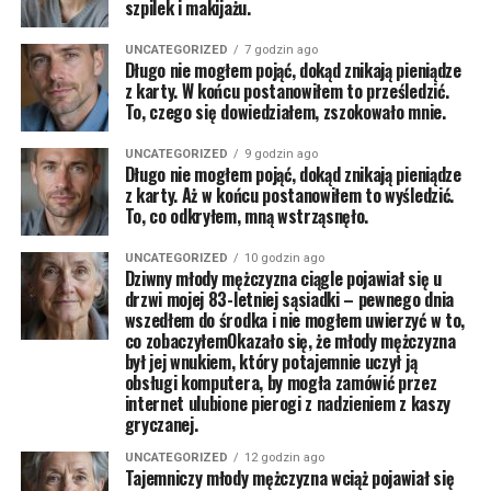
szpilek i makijażu.
UNCATEGORIZED
7 godzin ago
Długo nie mogłem pojąć, dokąd znikają pieniądze
z karty. W końcu postanowiłem to prześledzić.
To, czego się dowiedziałem, zszokowało mnie.
UNCATEGORIZED
9 godzin ago
Długo nie mogłem pojąć, dokąd znikają pieniądze
z karty. Aż w końcu postanowiłem to wyśledzić.
To, co odkryłem, mną wstrząsnęło.
UNCATEGORIZED
10 godzin ago
Dziwny młody mężczyzna ciągle pojawiał się u
drzwi mojej 83-letniej sąsiadki – pewnego dnia
wszedłem do środka i nie mogłem uwierzyć w to,
co zobaczyłemOkazało się, że młody mężczyzna
był jej wnukiem, który potajemnie uczył ją
obsługi komputera, by mogła zamówić przez
internet ulubione pierogi z nadzieniem z kaszy
gryczanej.
UNCATEGORIZED
12 godzin ago
Tajemniczy młody mężczyzna wciąż pojawiał się