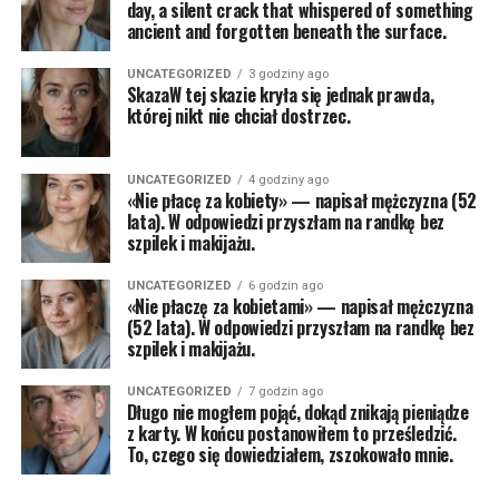
day, a silent crack that whispered of something
ancient and forgotten beneath the surface.
UNCATEGORIZED
3 godziny ago
SkazaW tej skazie kryła się jednak prawda,
której nikt nie chciał dostrzec.
UNCATEGORIZED
4 godziny ago
«Nie płacę za kobiety» — napisał mężczyzna (52
lata). W odpowiedzi przyszłam na randkę bez
szpilek i makijażu.
UNCATEGORIZED
6 godzin ago
«Nie płaczę za kobietami» — napisał mężczyzna
(52 lata). W odpowiedzi przyszłam na randkę bez
szpilek i makijażu.
UNCATEGORIZED
7 godzin ago
Długo nie mogłem pojąć, dokąd znikają pieniądze
z karty. W końcu postanowiłem to prześledzić.
To, czego się dowiedziałem, zszokowało mnie.