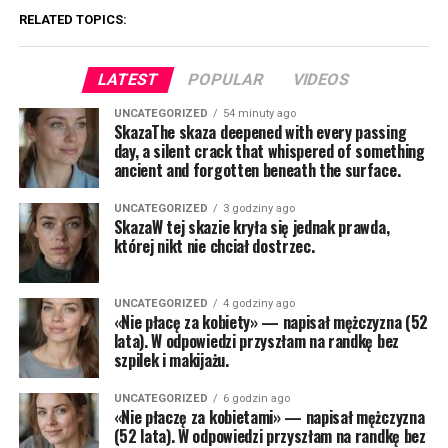
RELATED TOPICS:
LATEST
POPULAR
VIDEOS
UNCATEGORIZED
54 minuty ago
SkazaThe skaza deepened with every passing
day, a silent crack that whispered of something
ancient and forgotten beneath the surface.
UNCATEGORIZED
3 godziny ago
SkazaW tej skazie kryła się jednak prawda,
której nikt nie chciał dostrzec.
UNCATEGORIZED
4 godziny ago
«Nie płacę za kobiety» — napisał mężczyzna (52
lata). W odpowiedzi przyszłam na randkę bez
szpilek i makijażu.
UNCATEGORIZED
6 godzin ago
«Nie płaczę za kobietami» — napisał mężczyzna
(52 lata). W odpowiedzi przyszłam na randkę bez