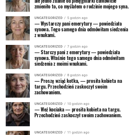
ale jedno zdanie od pielęgniarki całkowicie
zmieniło to, co myślałem o rodzinie mojego syna.
UNCATEGORIZED
5 godzin ago
— Wystarczy pani emerytury — powiedziała
synowa. Tego samego dnia odmówiłam siedzenia
z wnukami.
UNCATEGORIZED
7 godzin ago
— Starczy pani z emerytury — powiedziała
synowa. Właśnie tego samego dnia odmówiłam
siedzenia z moimi wnukami.
UNCATEGORIZED
8 godzin ago
— Proszę wziąć kotka, — prosiła kobieta na
targu. Przechodzień zaskoczył swoim
zachowaniem.
UNCATEGORIZED
10 godzin ago
— Weź kociaka — prosiła kobieta na targu.
Przechodzień zaskoczył swoim zachowaniem.
UNCATEGORIZED
11 godzin ago