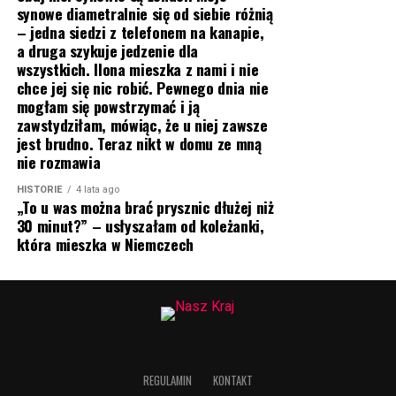
synowe diametralnie się od siebie różnią
– jedna siedzi z telefonem na kanapie,
a druga szykuje jedzenie dla
wszystkich. Ilona mieszka z nami i nie
chce jej się nic robić. Pewnego dnia nie
mogłam się powstrzymać i ją
zawstydziłam, mówiąc, że u niej zawsze
jest brudno. Teraz nikt w domu ze mną
nie rozmawia
HISTORIE
4 lata ago
„To u was można brać prysznic dłużej niż
30 minut?” – usłyszałam od koleżanki,
która mieszka w Niemczech
REGULAMIN
KONTAKT