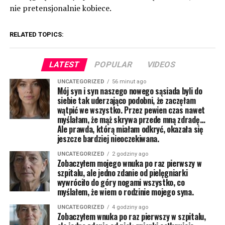
nie pretensjonalnie kobiece.
RELATED TOPICS:
LATEST
POPULAR
VIDEOS
UNCATEGORIZED
56 minut ago
Mój syn i syn naszego nowego sąsiada byli do
siebie tak uderzająco podobni, że zaczęłam
wątpić we wszystko. Przez pewien czas nawet
myślałam, że mąż skrywa przede mną zdradę…
Ale prawda, którą miałam odkryć, okazała się
jeszcze bardziej nieoczekiwana.
UNCATEGORIZED
2 godziny ago
Zobaczyłem mojego wnuka po raz pierwszy w
szpitalu, ale jedno zdanie od pielęgniarki
wywróciło do góry nogami wszystko, co
myślałem, że wiem o rodzinie mojego syna.
UNCATEGORIZED
4 godziny ago
Zobaczyłem wnuka po raz pierwszy w szpitalu,