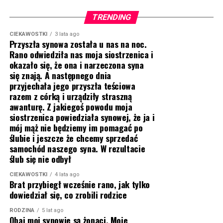
TRENDING
CIEKAWOSTKI
3 lata ago
Przyszła synowa została u nas na noc.
Rano odwiedziła nas moja siostrzenica i
okazało się, że ona i narzeczona syna
się znają. A następnego dnia
przyjechała jego przyszła teściowa
razem z córką i urządziły straszną
awanturę. Z jakiegoś powodu moja
siostrzenica powiedziała synowej, że ja i
mój mąż nie będziemy im pomagać po
ślubie i jeszcze że chcemy sprzedać
samochód naszego syna. W rezultacie
ślub się nie odbył
CIEKAWOSTKI
4 lata ago
Brat przybiegł wcześnie rano, jak tylko
dowiedział się, co zrobili rodzice
RODZINA
5 lat ago
Obaj moi synowie są żonaci. Moje