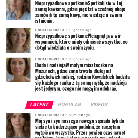
Nieprzypadkowe spotkanieSpotkali się w tej
samej kawiarni, gdzie pięć lat wcześniej oboje
zamówili tę samą kawę, nie wiedząc o swoim
istnieniu.
UNCATEGORIZED
19 godzin ago
Nieprzypadkowe spotkanieWciągnął ją w wir
wspomnień, które miały odmienić wszystko, co
dotąd wiedziała o swoim życiu.
UNCATEGORIZED
20 godzin ago
Bieda i nadziejaW małym miasteczku na
Mazurach, gdzie zima trwała dłużej niż
gdziekolwiek indziej, rodzina Kowalskich budziła
się każdego ranka z tą samą myślą, że nadzieja
jest jedynym, czego nie mogą im odebrać.
LATEST
POPULAR
VIDEOS
UNCATEGORIZED
56 minut ago
Mój syn i syn naszego nowego sąsiada byli do
siebie tak uderzająco podobni, że zaczęłam
wątpić we wszystko. Przez pewien czas nawet