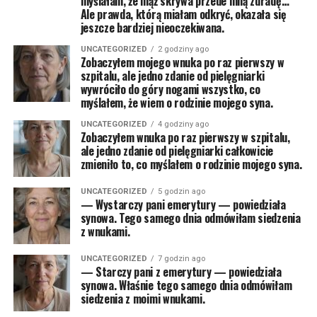
myślałam, że mąż skrywa przede mną zdradę…
Ale prawda, którą miałam odkryć, okazała się
jeszcze bardziej nieoczekiwana.
UNCATEGORIZED
2 godziny ago
Zobaczyłem mojego wnuka po raz pierwszy w
szpitalu, ale jedno zdanie od pielęgniarki
wywróciło do góry nogami wszystko, co
myślałem, że wiem o rodzinie mojego syna.
UNCATEGORIZED
4 godziny ago
Zobaczyłem wnuka po raz pierwszy w szpitalu,
ale jedno zdanie od pielęgniarki całkowicie
zmieniło to, co myślałem o rodzinie mojego syna.
UNCATEGORIZED
5 godzin ago
— Wystarczy pani emerytury — powiedziała
synowa. Tego samego dnia odmówiłam siedzenia
z wnukami.
UNCATEGORIZED
7 godzin ago
— Starczy pani z emerytury — powiedziała
synowa. Właśnie tego samego dnia odmówiłam
siedzenia z moimi wnukami.