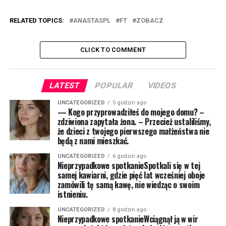
RELATED TOPICS:
ANASTASPL
FT
ZOBACZ
CLICK TO COMMENT
LATEST
POPULAR
VIDEOS
UNCATEGORIZED
5 godzin ago
— Kogo przyprowadziłeś do mojego domu? –
zdziwiona zapytała żona. – Przecież ustaliliśmy,
że dzieci z twojego pierwszego małżeństwa nie
będą z nami mieszkać.
UNCATEGORIZED
6 godzin ago
Nieprzypadkowe spotkanieSpotkali się w tej
samej kawiarni, gdzie pięć lat wcześniej oboje
zamówili tę samą kawę, nie wiedząc o swoim
istnieniu.
UNCATEGORIZED
8 godzin ago
Nieprzypadkowe spotkanieWciągnął ją w wir