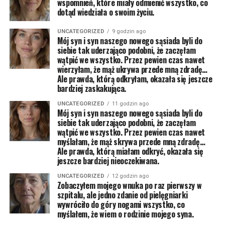
wspomnień, które miały odmienić wszystko, co
dotąd wiedziała o swoim życiu.
UNCATEGORIZED
9 godzin ago
Mój syn i syn naszego nowego sąsiada byli do
siebie tak uderzająco podobni, że zaczęłam
wątpić we wszystko. Przez pewien czas nawet
wierzyłam, że mąż ukrywa przede mną zdradę…
Ale prawda, którą odkryłam, okazała się jeszcze
bardziej zaskakująca.
UNCATEGORIZED
11 godzin ago
Mój syn i syn naszego nowego sąsiada byli do
siebie tak uderzająco podobni, że zaczęłam
wątpić we wszystko. Przez pewien czas nawet
myślałam, że mąż skrywa przede mną zdradę…
Ale prawda, którą miałam odkryć, okazała się
jeszcze bardziej nieoczekiwana.
UNCATEGORIZED
12 godzin ago
Zobaczyłem mojego wnuka po raz pierwszy w
szpitalu, ale jedno zdanie od pielęgniarki
wywróciło do góry nogami wszystko, co
myślałem, że wiem o rodzinie mojego syna.