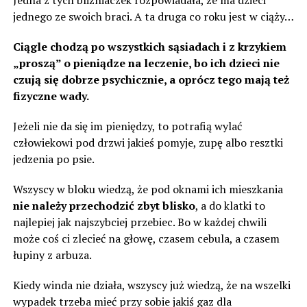
Jedna z tych bliźniaczek rozpowiadała, że ​​ma dzieci
jednego ze swoich braci. A ta druga co roku jest w ciąży…
Ciągle chodzą po wszystkich sąsiadach i z krzykiem
„proszą” o pieniądze na leczenie, bo ich dzieci nie
czują się dobrze psychicznie, a oprócz tego mają też
fizyczne wady.
Jeżeli nie da się im pieniędzy, to potrafią wylać
człowiekowi pod drzwi jakieś pomyje, zupę albo resztki
jedzenia po psie.
Wszyscy w bloku wiedzą, że pod oknami ich mieszkania
nie należy przechodzić zbyt blisko
, a do klatki to
najlepiej jak najszybciej przebiec. Bo w każdej chwili
może coś ci zlecieć na głowę, czasem cebula, a czasem
łupiny z arbuza.
Kiedy winda nie działa, wszyscy już wiedzą, że na wszelki
wypadek trzeba mieć przy sobie jakiś gaz dla