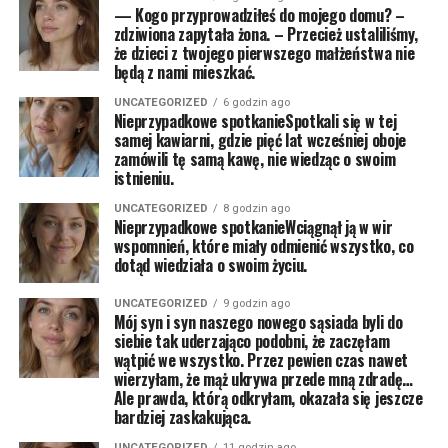
— Kogo przyprowadziłeś do mojego domu? –
zdziwiona zapytała żona. – Przecież ustaliliśmy,
że dzieci z twojego pierwszego małżeństwa nie
będą z nami mieszkać.
UNCATEGORIZED
6 godzin ago
Nieprzypadkowe spotkanieSpotkali się w tej
samej kawiarni, gdzie pięć lat wcześniej oboje
zamówili tę samą kawę, nie wiedząc o swoim
istnieniu.
UNCATEGORIZED
8 godzin ago
Nieprzypadkowe spotkanieWciągnął ją w wir
wspomnień, które miały odmienić wszystko, co
dotąd wiedziała o swoim życiu.
UNCATEGORIZED
9 godzin ago
Mój syn i syn naszego nowego sąsiada byli do
siebie tak uderzająco podobni, że zaczęłam
wątpić we wszystko. Przez pewien czas nawet
wierzyłam, że mąż ukrywa przede mną zdradę…
Ale prawda, którą odkryłam, okazała się jeszcze
bardziej zaskakująca.
UNCATEGORIZED
11 godzin ago