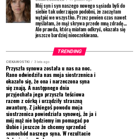
Mój syn i syn naszego nowego sąsiada byli do
siebie tak uderzająco podobni, że zaczęłam
wątpić we wszystko. Przez pewien czas nawet
myślałam, że mąż skrywa przede mną zdradę…
Ale prawda, którą miałam odkryć, okazała się
jeszcze bardziej nieoczekiwana.
TRENDING
CIEKAWOSTKI
3 lata ago
Przyszła synowa została u nas na noc.
Rano odwiedziła nas moja siostrzenica i
okazało się, że ona i narzeczona syna
się znają. A następnego dnia
przyjechała jego przyszła teściowa
razem z córką i urządziły straszną
awanturę. Z jakiegoś powodu moja
siostrzenica powiedziała synowej, że ja i
mój mąż nie będziemy im pomagać po
ślubie i jeszcze że chcemy sprzedać
samochód naszego syna. W rezultacie