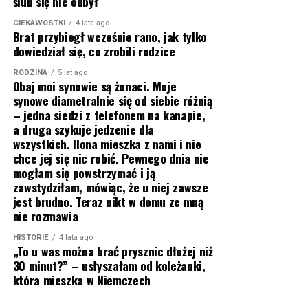
ślub się nie odbył
CIEKAWOSTKI
4 lata ago
Brat przybiegł wcześnie rano, jak tylko
dowiedział się, co zrobili rodzice
RODZINA
5 lat ago
Obaj moi synowie są żonaci. Moje
synowe diametralnie się od siebie różnią
– jedna siedzi z telefonem na kanapie,
a druga szykuje jedzenie dla
wszystkich. Ilona mieszka z nami i nie
chce jej się nic robić. Pewnego dnia nie
mogłam się powstrzymać i ją
zawstydziłam, mówiąc, że u niej zawsze
jest brudno. Teraz nikt w domu ze mną
nie rozmawia
HISTORIE
4 lata ago
„To u was można brać prysznic dłużej niż
30 minut?” – usłyszałam od koleżanki,
która mieszka w Niemczech