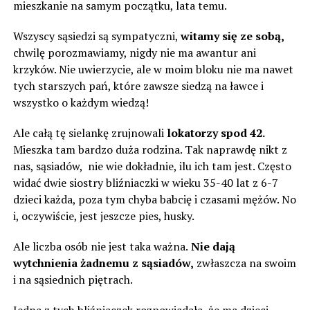
mieszkanie na samym początku, lata temu.
Wszyscy sąsiedzi są sympatyczni,
witamy się ze sobą,
chwilę porozmawiamy, nigdy nie ma awantur ani
krzyków. Nie uwierzycie, ale w moim bloku nie ma nawet
tych starszych pań, które zawsze siedzą na ławce i
wszystko o każdym wiedzą!
Ale całą tę sielankę zrujnowali
lokatorzy spod 42.
Mieszka tam bardzo duża rodzina. Tak naprawdę nikt z
nas, sąsiadów, nie wie dokładnie, ilu ich tam jest. Często
widać dwie siostry bliźniaczki w wieku 35-40 lat z 6-7
dzieci każda, poza tym chyba babcię i czasami mężów. No
i, oczywiście, jest jeszcze pies, husky.
Ale liczba osób nie jest taka ważna.
Nie dają
wytchnienia żadnemu z sąsiadów,
zwłaszcza na swoim
i na sąsiednich piętrach.