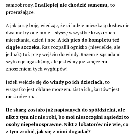
samoobrony.
I najlepiej nie chodzić samemu,
to
przerażające.
A jak ja się boję, wiedząc, że ci ludzie mieszkają dosłownie
dwa metry ode mnie – słyszę wszystkie krzyki z ich
mieszkania, dzień i noc.
A ich pies do kompletu też
ciągle szczeka.
Raz rozpalili ognisko (niewielkie, ale
jednak) tuż przy wejściu do windy. Razem z sąsiadami
szybko je ugasiliśmy, ale jesteśmy już zmęczeni
znoszeniem tych wygłupów!
Jeżeli wejdzie się
do windy po ich dzieciach,
to
wszystko jest oblane moczem. Lista ich „żartów” jest
nieskończona.
Ile skarg zostało już napisanych do spółdzielni, ale
nikt z tym nic nie robi, bo moi nieszczęśni sąsiedzi to
osoby niepełnosprawne. Nikt z lokatorów nie wie, co
z tym zrobić, jak się z nimi dogadać?