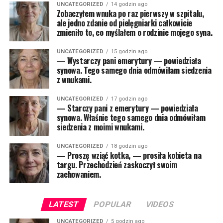
UNCATEGORIZED
14 godzin ago
Zobaczyłem wnuka po raz pierwszy w szpitalu,
ale jedno zdanie od pielęgniarki całkowicie
zmieniło to, co myślałem o rodzinie mojego syna.
UNCATEGORIZED
15 godzin ago
— Wystarczy pani emerytury — powiedziała
synowa. Tego samego dnia odmówiłam siedzenia
z wnukami.
UNCATEGORIZED
17 godzin ago
— Starczy pani z emerytury — powiedziała
synowa. Właśnie tego samego dnia odmówiłam
siedzenia z moimi wnukami.
UNCATEGORIZED
18 godzin ago
— Proszę wziąć kotka, — prosiła kobieta na
targu. Przechodzień zaskoczył swoim
zachowaniem.
LATEST
POPULAR
VIDEOS
UNCATEGORIZED
5 godzin ago