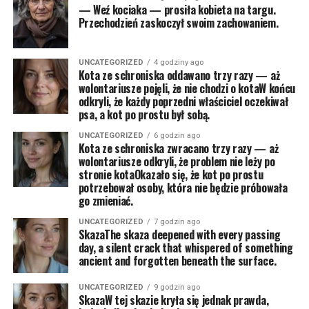
— Weź kociaka — prosiła kobieta na targu.
Przechodzień zaskoczył swoim zachowaniem.
UNCATEGORIZED
4 godziny ago
Kota ze schroniska oddawano trzy razy — aż
wolontariusze pojęli, że nie chodzi o kotaW końcu
odkryli, że każdy poprzedni właściciel oczekiwał
psa, a kot po prostu był sobą.
UNCATEGORIZED
6 godzin ago
Kota ze schroniska zwracano trzy razy — aż
wolontariusze odkryli, że problem nie leży po
stronie kotaOkazało się, że kot po prostu
potrzebował osoby, która nie będzie próbowała
go zmieniać.
UNCATEGORIZED
7 godzin ago
SkazaThe skaza deepened with every passing
day, a silent crack that whispered of something
ancient and forgotten beneath the surface.
UNCATEGORIZED
9 godzin ago
SkazaW tej skazie kryła się jednak prawda,