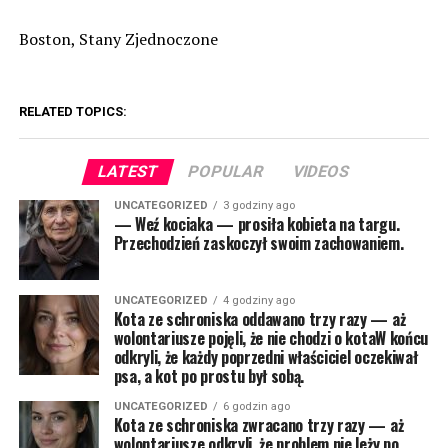
Boston, Stany Zjednoczone
RELATED TOPICS:
LATEST
POPULAR
VIDEOS
UNCATEGORIZED
3 godziny ago
— Weź kociaka — prosiła kobieta na targu.
Przechodzień zaskoczył swoim zachowaniem.
UNCATEGORIZED
4 godziny ago
Kota ze schroniska oddawano trzy razy — aż
wolontariusze pojęli, że nie chodzi o kotaW końcu
odkryli, że każdy poprzedni właściciel oczekiwał
psa, a kot po prostu był sobą.
UNCATEGORIZED
6 godzin ago
Kota ze schroniska zwracano trzy razy — aż
wolontariusze odkryli, że problem nie leży po