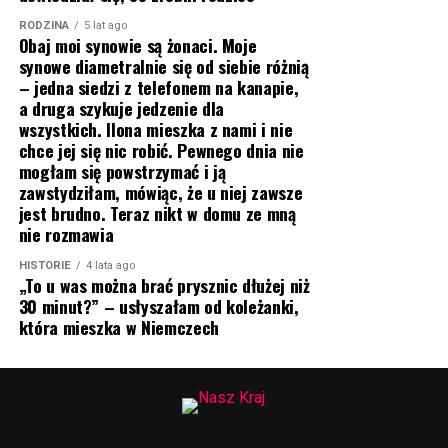
RODZINA
5 lat ago
Obaj moi synowie są żonaci. Moje
synowe diametralnie się od siebie różnią
– jedna siedzi z telefonem na kanapie,
a druga szykuje jedzenie dla
wszystkich. Ilona mieszka z nami i nie
chce jej się nic robić. Pewnego dnia nie
mogłam się powstrzymać i ją
zawstydziłam, mówiąc, że u niej zawsze
jest brudno. Teraz nikt w domu ze mną
nie rozmawia
HISTORIE
4 lata ago
„To u was można brać prysznic dłużej niż
30 minut?” – usłyszałam od koleżanki,
która mieszka w Niemczech