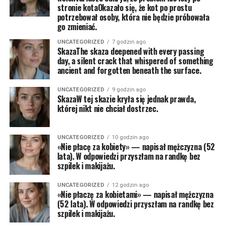
stronie kotaOkazało się, że kot po prostu
potrzebował osoby, która nie będzie próbowała
go zmieniać.
UNCATEGORIZED
7 godzin ago
SkazaThe skaza deepened with every passing
day, a silent crack that whispered of something
ancient and forgotten beneath the surface.
UNCATEGORIZED
9 godzin ago
SkazaW tej skazie kryła się jednak prawda,
której nikt nie chciał dostrzec.
UNCATEGORIZED
10 godzin ago
«Nie płacę za kobiety» — napisał mężczyzna (52
lata). W odpowiedzi przyszłam na randkę bez
szpilek i makijażu.
UNCATEGORIZED
12 godzin ago
«Nie płaczę za kobietami» — napisał mężczyzna
(52 lata). W odpowiedzi przyszłam na randkę bez
szpilek i makijażu.