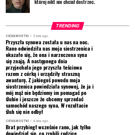
której nikt nie chciał dostrzec.
TRENDING
CIEKAWOSTKI
3 lata ago
Przyszła synowa została u nas na noc.
Rano odwiedziła nas moja siostrzenica i
okazało się, że ona i narzeczona syna
się znają. A następnego dnia
przyjechała jego przyszła teściowa
razem z córką i urządziły straszną
awanturę. Z jakiegoś powodu moja
siostrzenica powiedziała synowej, że ja i
mój mąż nie będziemy im pomagać po
ślubie i jeszcze że chcemy sprzedać
samochód naszego syna. W rezultacie
ślub się nie odbył
CIEKAWOSTKI
4 lata ago
Brat przybiegł wcześnie rano, jak tylko
dowiedział się, co zrobili rodzice