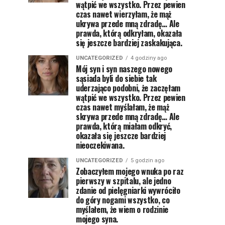
wątpić we wszystko. Przez pewien
czas nawet wierzyłam, że mąż
ukrywa przede mną zdradę… Ale
prawda, którą odkryłam, okazała
się jeszcze bardziej zaskakująca.
UNCATEGORIZED
4 godziny ago
Mój syn i syn naszego nowego
sąsiada byli do siebie tak
uderzająco podobni, że zaczęłam
wątpić we wszystko. Przez pewien
czas nawet myślałam, że mąż
skrywa przede mną zdradę… Ale
prawda, którą miałam odkryć,
okazała się jeszcze bardziej
nieoczekiwana.
UNCATEGORIZED
5 godzin ago
Zobaczyłem mojego wnuka po raz
pierwszy w szpitalu, ale jedno
zdanie od pielęgniarki wywróciło
do góry nogami wszystko, co
myślałem, że wiem o rodzinie
mojego syna.