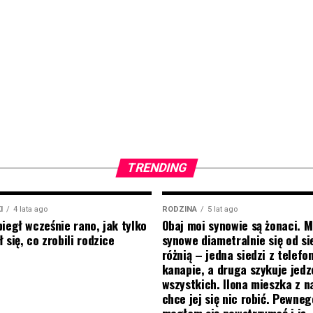
TRENDING
I
4 lata ago
RODZINA
5 lat ago
biegł wcześnie rano, jak tylko
Obaj moi synowie są żonaci. M
 się, co zrobili rodzice
synowe diametralnie się od si
różnią – jedna siedzi z telef
kanapie, a druga szykuje jedz
wszystkich. Ilona mieszka z na
chce jej się nic robić. Pewneg