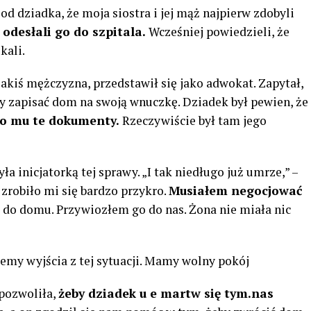
 dziadka, że moja siostra i jej mąż najpierw zdobyli
odesłali go do szpitala.
Wcześniej powiedzieli, że
kali.
jakiś mężczyzna, przedstawił się jako adwokat. Zapytał,
y zapisać dom na swoją wnuczkę. Dziadek był pewien, że
no mu te dokumenty.
Rzeczywiście był tam jego
 inicjatorką tej sprawy. „I tak niedługo już umrze,” –
 zrobiło mi się bardzo przykro.
Musiałem negocjować
a do domu. Przywiozłem go do nas. Żona nie miała nic
iemy wyjścia z tej sytuacji. Mamy wolny pokój
 pozwoliła,
żeby dziadek u e martw się tym.nas