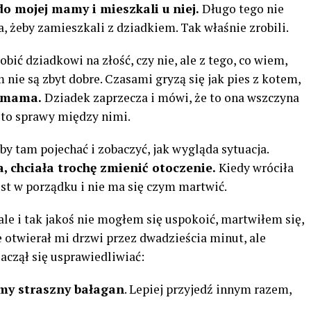
do mojej mamy i mieszkali u niej.
Długo tego nie
 żeby zamieszkali z dziadkiem. Tak właśnie zrobili.
obić dziadkowi na złość, czy nie, ale z tego, co wiem,
 nie są zbyt dobre. Czasami gryzą się jak pies z kotem,
a mama.
Dziadek zaprzecza i mówi, że to ona wszczyna
, to sprawy między nimi.
y tam pojechać i zobaczyć, jak wygląda sytuacja.
, chciała trochę zmienić otoczenie.
Kiedy wróciła
est w porządku i nie ma się czym martwić.
ale i tak jakoś nie mogłem się uspokoić, martwiłem się,
ie otwierał mi drzwi przez dwadzieścia minut, ale
aczął się usprawiedliwiać:
y straszny bałagan
. Lepiej przyjedź innym razem,