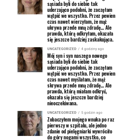
sąsiada byli do siebie tak
uderzająco podobni, że zaczęłam
wątpić we wszystko. Przez pewien
czas nawet wierzyłam, że mąż
ukrywa przede mną zdradę… Ale
prawda, którą odkryłam, okazała
się jeszcze bardziej zaskakująca.
UNCATEGORIZED
4 godziny ago
Mój syn i syn naszego nowego
sąsiada byli do siebie tak
uderzająco podobni, że zaczęłam
wątpić we wszystko. Przez pewien
czas nawet myślałam, że mąż
skrywa przede mną zdradę… Ale
prawda, którą miałam odkryć,
okazała się jeszcze bardziej
nieoczekiwana.
UNCATEGORIZED
5 godzin ago
Zobaczyłem mojego wnuka po raz
pierwszy w szpitalu, ale jedno
zdanie od pielęgniarki wywróciło
do góry nogami wszystko, co