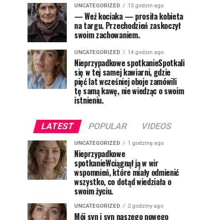
UNCATEGORIZED
13 godzin ago
— Weź kociaka — prosiła kobieta
na targu. Przechodzień zaskoczył
swoim zachowaniem.
UNCATEGORIZED
14 godzin ago
Nieprzypadkowe spotkanieSpotkali
się w tej samej kawiarni, gdzie
pięć lat wcześniej oboje zamówili
tę samą kawę, nie wiedząc o swoim
istnieniu.
LATEST
POPULAR
VIDEOS
UNCATEGORIZED
1 godzinę ago
Nieprzypadkowe
spotkanieWciągnął ją w wir
wspomnień, które miały odmienić
wszystko, co dotąd wiedziała o
swoim życiu.
UNCATEGORIZED
2 godziny ago
Mój syn i syn naszego nowego