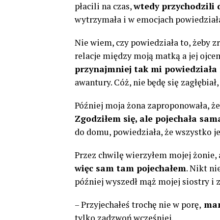
płacili na czas,
wtedy przychodzili 
wytrzymała i w emocjach powiedziała,
Nie wiem, czy powiedziała to, żeby zr
relacje między moją matką a jej ojcem
przynajmniej tak mi powiedział
awantury. Cóż, nie będę się zagłębiał
Później moja żona zaproponowała, żeb
Zgodziłem się, ale pojechała sama
do domu, powiedziała, że ​​wszystko j
Przez chwilę wierzyłem mojej żonie, 
więc sam tam pojechałem
. Nikt n
później wyszedł mąż mojej siostry i z
– Przyjechałeś trochę nie w porę,
mam
tylko zadzwoń wcześniej.