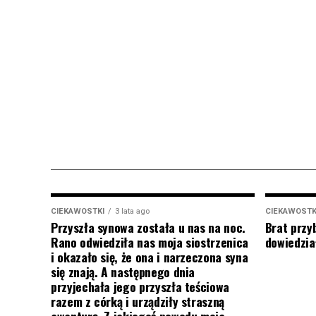
CIEKAWOSTKI
3 lata ago
CIEKAWOSTK
Przyszła synowa została u nas na noc.
Brat przy
Rano odwiedziła nas moja siostrzenica
dowiedział
i okazało się, że ona i narzeczona syna
się znają. A następnego dnia
przyjechała jego przyszła teściowa
razem z córką i urządziły straszną