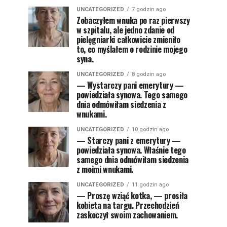
UNCATEGORIZED
7 godzin ago
Zobaczyłem wnuka po raz pierwszy
w szpitalu, ale jedno zdanie od
pielęgniarki całkowicie zmieniło
to, co myślałem o rodzinie mojego
syna.
UNCATEGORIZED
8 godzin ago
— Wystarczy pani emerytury —
powiedziała synowa. Tego samego
dnia odmówiłam siedzenia z
wnukami.
UNCATEGORIZED
10 godzin ago
— Starczy pani z emerytury —
powiedziała synowa. Właśnie tego
samego dnia odmówiłam siedzenia
z moimi wnukami.
UNCATEGORIZED
11 godzin ago
— Proszę wziąć kotka, — prosiła
kobieta na targu. Przechodzień
zaskoczył swoim zachowaniem.