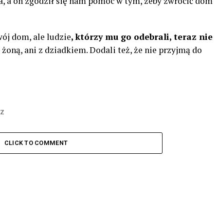
, a on zgodził się nam pomóc w tym, żeby zwrócić dom
ój dom, ale ludzie
, którzy mu go odebrali, teraz nie
ą żoną, ani z dziadkiem. Dodali też, że nie przyjmą do
Z
CLICK TO COMMENT