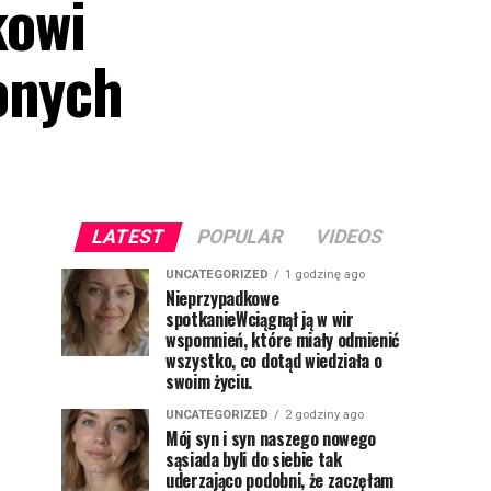
kowi
onych
LATEST
POPULAR
VIDEOS
UNCATEGORIZED
1 godzinę ago
Nieprzypadkowe
spotkanieWciągnął ją w wir
wspomnień, które miały odmienić
wszystko, co dotąd wiedziała o
swoim życiu.
UNCATEGORIZED
2 godziny ago
Mój syn i syn naszego nowego
sąsiada byli do siebie tak
uderzająco podobni, że zaczęłam