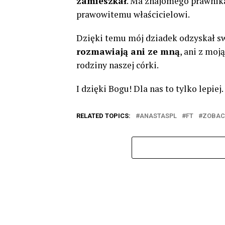
zamieszkał
. Ma znajomego prawnika
prawowitemu właścicielowi.
Dzięki temu mój dziadek odzyskał sw
rozmawiają ani ze mną
, ani z moj
rodziny naszej córki.
I dzięki Bogu! Dla nas to tylko lepiej.
RELATED TOPICS:
ANASTASPL
FT
ZOBAC