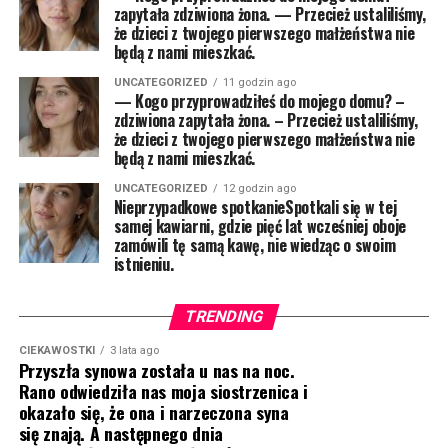
zapytała zdziwiona żona. — Przecież ustaliliśmy,
że dzieci z twojego pierwszego małżeństwa nie
będą z nami mieszkać.
UNCATEGORIZED
11 godzin ago
— Kogo przyprowadziłeś do mojego domu? –
zdziwiona zapytała żona. – Przecież ustaliliśmy,
że dzieci z twojego pierwszego małżeństwa nie
będą z nami mieszkać.
UNCATEGORIZED
12 godzin ago
Nieprzypadkowe spotkanieSpotkali się w tej
samej kawiarni, gdzie pięć lat wcześniej oboje
zamówili tę samą kawę, nie wiedząc o swoim
istnieniu.
TRENDING
CIEKAWOSTKI
3 lata ago
Przyszła synowa została u nas na noc.
Rano odwiedziła nas moja siostrzenica i
okazało się, że ona i narzeczona syna
się znają. A następnego dnia