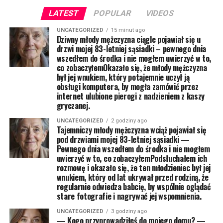
LATEST
POPULAR
VIDEOS
UNCATEGORIZED
15 minut ago
Dziwny młody mężczyzna ciągle pojawiał się u
drzwi mojej 83-letniej sąsiadki – pewnego dnia
wszedłem do środka i nie mogłem uwierzyć w to,
co zobaczyłemOkazało się, że młody mężczyzna
był jej wnukiem, który potajemnie uczył ją
obsługi komputera, by mogła zamówić przez
internet ulubione pierogi z nadzieniem z kaszy
gryczanej.
UNCATEGORIZED
2 godziny ago
Tajemniczy młody mężczyzna wciąż pojawiał się
pod drzwiami mojej 83-letniej sąsiadki —
Pewnego dnia wszedłem do środka i nie mogłem
uwierzyć w to, co zobaczyłemPodsłuchałem ich
rozmowę i okazało się, że ten młodzieniec był jej
wnukiem, który od lat ukrywał przed rodziną, że
regularnie odwiedza babcię, by wspólnie oglądać
stare fotografie i nagrywać jej wspomnienia.
UNCATEGORIZED
3 godziny ago
— Kogo przyprowadziłeś do mojego domu? —