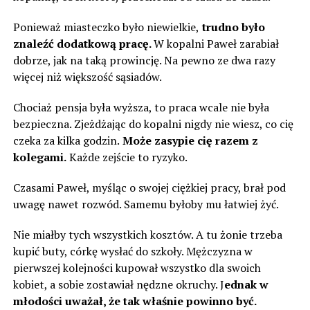
Ponieważ miasteczko było niewielkie,
trudno było
znaleźć dodatkową pracę.
W kopalni Paweł zarabiał
dobrze, jak na taką prowincję. Na pewno ze dwa razy
więcej niż większość sąsiadów.
Chociaż pensja była wyższa, to praca wcale nie była
bezpieczna. Zjeżdżając do kopalni nigdy nie wiesz, co cię
czeka za kilka godzin.
Może zasypie cię razem z
kolegami.
Każde zejście to ryzyko.
Czasami Paweł, myśląc o swojej ciężkiej pracy, brał pod
uwagę nawet rozwód. Samemu byłoby mu łatwiej żyć.
Nie miałby tych wszystkich kosztów. A tu żonie trzeba
kupić buty, córkę wysłać do szkoły. Mężczyzna w
pierwszej kolejności kupował wszystko dla swoich
kobiet, a sobie zostawiał nędzne okruchy. J
ednak w
młodości uważał, że tak właśnie powinno być.