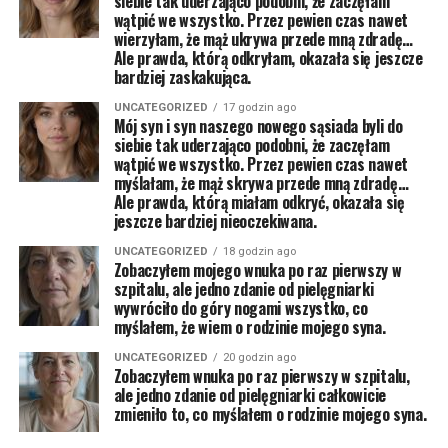
siebie tak uderzająco podobni, że zaczęłam
wątpić we wszystko. Przez pewien czas nawet
wierzyłam, że mąż ukrywa przede mną zdradę…
Ale prawda, którą odkryłam, okazała się jeszcze
bardziej zaskakująca.
UNCATEGORIZED
17 godzin ago
Mój syn i syn naszego nowego sąsiada byli do
siebie tak uderzająco podobni, że zaczęłam
wątpić we wszystko. Przez pewien czas nawet
myślałam, że mąż skrywa przede mną zdradę…
Ale prawda, którą miałam odkryć, okazała się
jeszcze bardziej nieoczekiwana.
UNCATEGORIZED
18 godzin ago
Zobaczyłem mojego wnuka po raz pierwszy w
szpitalu, ale jedno zdanie od pielęgniarki
wywróciło do góry nogami wszystko, co
myślałem, że wiem o rodzinie mojego syna.
UNCATEGORIZED
20 godzin ago
Zobaczyłem wnuka po raz pierwszy w szpitalu,
ale jedno zdanie od pielęgniarki całkowicie
zmieniło to, co myślałem o rodzinie mojego syna.