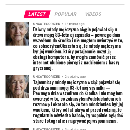
LATEST
POPULAR
VIDEOS
UNCATEGORIZED
15 minut ago
Dziwny młody mężczyzna ciągle pojawiał się u
drzwi mojej 83-letniej sąsiadki – pewnego dnia
wszedłem do środka i nie mogłem uwierzyć w to,
co zobaczyłemOkazało się, że młody mężczyzna
był jej wnukiem, który potajemnie uczył ją
obsługi komputera, by mogła zamówić przez
internet ulubione pierogi z nadzieniem z kaszy
gryczanej.
UNCATEGORIZED
2 godziny ago
Tajemniczy młody mężczyzna wciąż pojawiał się
pod drzwiami mojej 83-letniej sąsiadki —
Pewnego dnia wszedłem do środka i nie mogłem
uwierzyć w to, co zobaczyłemPodsłuchałem ich
rozmowę i okazało się, że ten młodzieniec był jej
wnukiem, który od lat ukrywał przed rodziną, że
regularnie odwiedza babcię, by wspólnie oglądać
stare fotografie i nagrywać jej wspomnienia.
UNCATEGORIZED
3 godziny ago