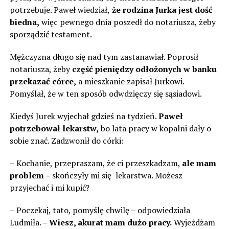
potrzebuje. Paweł wiedział,
że rodzina Jurka jest dość
biedna,
więc pewnego dnia poszedł do notariusza, żeby
sporządzić testament.
Mężczyzna długo się nad tym zastanawiał. Poprosił
notariusza, żeby
część pieniędzy odłożonych w banku
przekazać córce,
a mieszkanie zapisał Jurkowi.
Pomyślał, że w ten sposób odwdzięczy się sąsiadowi.
Kiedyś Jurek wyjechał gdzieś na tydzień.
Paweł
potrzebował lekarstw,
bo lata pracy w kopalni dały o
sobie znać. Zadzwonił do córki:
– Kochanie, przepraszam, że ci przeszkadzam,
ale mam
problem
– skończyły mi się lekarstwa. Możesz
przyjechać i mi kupić?
– Poczekaj, tato, pomyślę chwilę – odpowiedziała
Ludmiła. –
Wiesz, akurat mam dużo pracy.
Wyjeżdżam