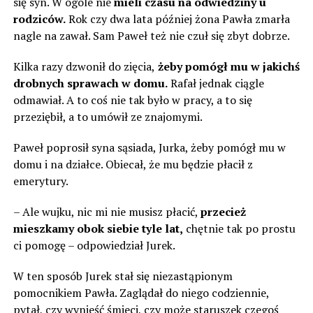
się syn. W ogóle nie
mieli czasu na odwiedziny u
rodziców.
Rok czy dwa lata później żona Pawła zmarła
nagle na zawał. Sam Paweł też nie czuł się zbyt dobrze.
Kilka razy dzwonił do zięcia,
żeby pomógł mu w jakichś
drobnych sprawach w domu.
Rafał jednak ciągle
odmawiał. A to coś nie tak było w pracy, a to się
przeziębił, a to umówił ze znajomymi.
Paweł poprosił syna sąsiada, Jurka, żeby pomógł mu w
domu i na działce. Obiecał, że mu będzie płacił z
emerytury.
– Ale wujku, nic mi nie musisz płacić,
przecież
mieszkamy obok siebie tyle lat,
chętnie tak po prostu
ci pomogę – odpowiedział Jurek.
W ten sposób Jurek stał się niezastąpionym
pomocnikiem Pawła. Zaglądał do niego codziennie,
pytał, czy wynieść śmieci, czy może staruszek czegoś