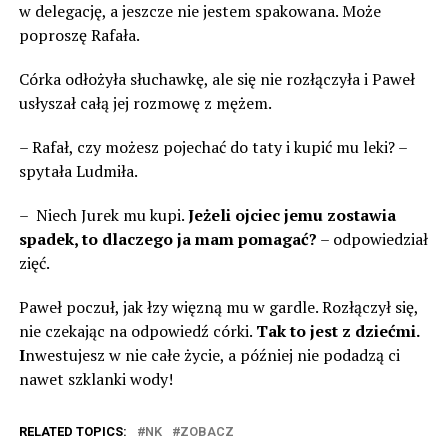
w delegację, a jeszcze nie jestem spakowana. Może
poproszę Rafała.
Córka odłożyła słuchawkę, ale się nie rozłączyła i Paweł
usłyszał całą jej rozmowę z mężem.
– Rafał, czy możesz pojechać do taty i kupić mu leki? –
spytała Ludmiła.
– Niech Jurek mu kupi.
Jeżeli ojciec jemu zostawia
spadek, to dlaczego ja mam pomagać?
– odpowiedział
zięć.
Paweł poczuł, jak łzy więzną mu w gardle. Rozłączył się,
nie czekając na odpowiedź córki.
Tak to jest z dziećmi.
I
nwestujesz w nie całe życie, a później nie podadzą ci
nawet szklanki wody!
RELATED TOPICS:
NK
ZOBACZ