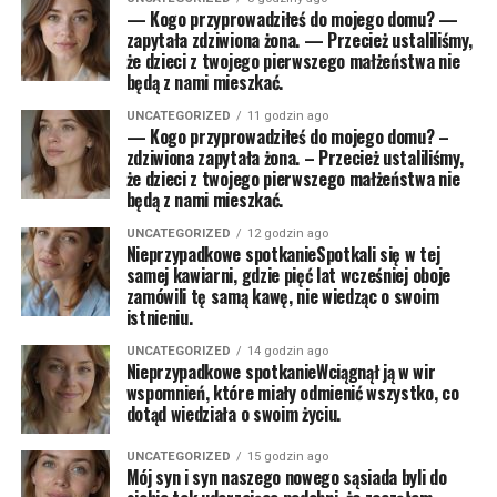
— Kogo przyprowadziłeś do mojego domu? —
zapytała zdziwiona żona. — Przecież ustaliliśmy,
że dzieci z twojego pierwszego małżeństwa nie
będą z nami mieszkać.
UNCATEGORIZED
11 godzin ago
— Kogo przyprowadziłeś do mojego domu? –
zdziwiona zapytała żona. – Przecież ustaliliśmy,
że dzieci z twojego pierwszego małżeństwa nie
będą z nami mieszkać.
UNCATEGORIZED
12 godzin ago
Nieprzypadkowe spotkanieSpotkali się w tej
samej kawiarni, gdzie pięć lat wcześniej oboje
zamówili tę samą kawę, nie wiedząc o swoim
istnieniu.
UNCATEGORIZED
14 godzin ago
Nieprzypadkowe spotkanieWciągnął ją w wir
wspomnień, które miały odmienić wszystko, co
dotąd wiedziała o swoim życiu.
UNCATEGORIZED
15 godzin ago
Mój syn i syn naszego nowego sąsiada byli do