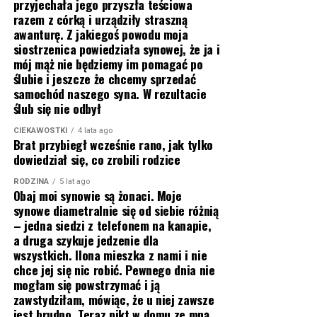
przyjechała jego przyszła teściowa
razem z córką i urządziły straszną
awanturę. Z jakiegoś powodu moja
siostrzenica powiedziała synowej, że ja i
mój mąż nie będziemy im pomagać po
ślubie i jeszcze że chcemy sprzedać
samochód naszego syna. W rezultacie
ślub się nie odbył
CIEKAWOSTKI
4 lata ago
Brat przybiegł wcześnie rano, jak tylko
dowiedział się, co zrobili rodzice
RODZINA
5 lat ago
Obaj moi synowie są żonaci. Moje
synowe diametralnie się od siebie różnią
– jedna siedzi z telefonem na kanapie,
a druga szykuje jedzenie dla
wszystkich. Ilona mieszka z nami i nie
chce jej się nic robić. Pewnego dnia nie
mogłam się powstrzymać i ją
zawstydziłam, mówiąc, że u niej zawsze
jest brudno. Teraz nikt w domu ze mną