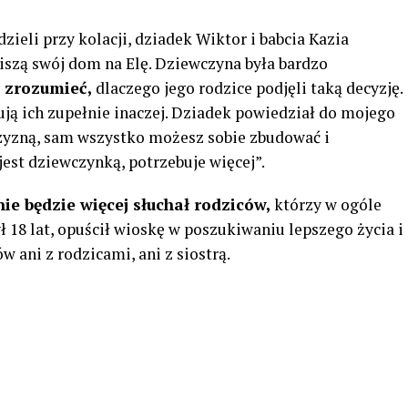
ieli przy kolacji, dziadek Wiktor i babcia Kazia
iszą swój dom na Elę. Dziewczyna była bardzo
ł zrozumieć,
dlaczego jego rodzice podjęli taką decyzję.
tują ich zupełnie inaczej. Dziadek powiedział do mojego
żczyzną, sam wszystko możesz sobie zbudować i
jest dziewczynką, potrzebuje więcej”.
nie będzie więcej słuchał rodziców,
którzy w ogóle
ł 18 lat, opuścił wioskę w poszukiwaniu lepszego życia i
 ani z rodzicami, ani z siostrą.