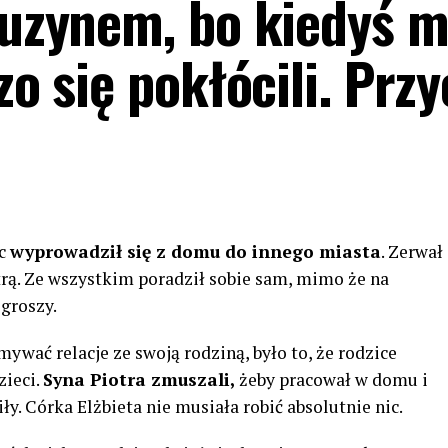
 kuzynem, bo kiedyś m
zo się pokłócili. Prz
ec
wyprowadził się z domu do innego miasta
. Zerwał
trą. Ze wszystkim poradził sobie sam, mimo że na
 groszy.
ywać relacje ze swoją rodziną, było to, że rodzice
zieci.
Syna Piotra zmuszali,
żeby pracował w domu i
iły. Córka Elżbieta nie musiała robić absolutnie nic.