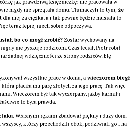
córkę jak prawdziwą księżniczkę: nie pracowała w
awie nigdy nie sprzątała domu. Tłumaczyli to tym,
że
t dla niej za ciężka, a i tak pewnie będzie musiała to
ięc teraz lepiej niech sobie odpoczywa.
usiał, bo co mógł zrobić?
Został wychowany na
nigdy nie pyskuje rodzicom. Czas leciał, Piotr robił
dział żadnej wdzięczności ze strony rodziców. Elę
wykonywał wszystkie prace w domu, a
wieczorem biegł
, która płaciła mu parę złotych za jego pracę. Tak więc
iami. Wieczorem był tak wyczerpany, jakby karmił i
łaściwie to była prawda.
rtaku.
Własnymi rękami zbudował piękny i duży dom.
wszyscy, którzy przechodzili obok, podziwiali go i na