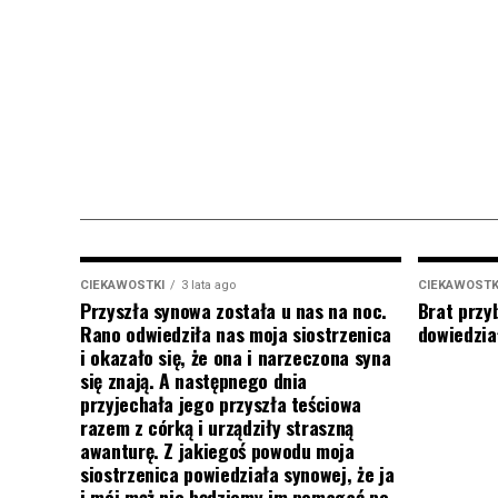
CIEKAWOSTKI
3 lata ago
CIEKAWOSTK
Przyszła synowa została u nas na noc.
Brat przy
Rano odwiedziła nas moja siostrzenica
dowiedział
i okazało się, że ona i narzeczona syna
się znają. A następnego dnia
przyjechała jego przyszła teściowa
razem z córką i urządziły straszną
awanturę. Z jakiegoś powodu moja
siostrzenica powiedziała synowej, że ja
i mój mąż nie będziemy im pomagać po