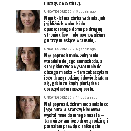
miesiące wcześniej.
UNCATEGORIZED
5 godzin ago
Moja 6-letnia córka widziała, jak
jej bliźniak wchodzi do
opuszczonego domu po drugiej
stronie ulicy – ale pochowaliśmy
go trzy miesiące wcześniej.
UNCATEGORIZED
6 godzin ago
Mąż poprosił mnie, żebym nie
wsiadała do jego samochodu, a
stary kierowca wysłał mnie do
obcego miasta – tam zobaczyłam
jego drugą rodzinę i dowiedziałam
się, gdzie zniknęły pieniądze z
oszczędności naszej córki.
UNCATEGORIZED
14 godzin ago
Mąż poprosił, żebym nie siadała do
jego auta, a starszy kierowca
wysłał mnie do innego miasta –
tam ujrzałam jego drugą rodzinę i
poznałam prawdę o zniknięciu