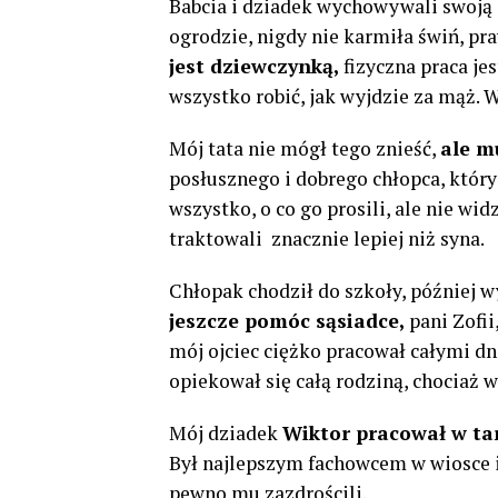
Babcia i dziadek wychowywali swoją 
ogrodzie, nigdy nie karmiła świń, pr
jest dziewczynką,
fizyczna praca jes
wszystko robić, jak wyjdzie za mąż. W
Mój tata nie mógł tego znieść,
ale m
posłusznego i dobrego chłopca, który 
wszystko, o co go prosili, ale nie wi
traktowali znacznie lepiej niż syna.
Chłopak chodził do szkoły, później 
jeszcze pomóc sąsiadce,
pani Zofii
mój ojciec ciężko pracował całymi dn
opiekował się całą rodziną, chociaż w
Mój dziadek
Wiktor pracował w ta
Był najlepszym fachowcem w wiosce i 
pewno mu zazdrościli.