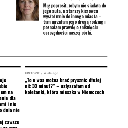
Mąż poprosił, żebym nie siadała do
jego auta, a starszy kierowca
wysłał mnie do innego miasta –
tam ujrzałam jego drugą rodzinę i
poznałam prawdę o zniknięciu
oszczędności naszej córki.
HISTORIE
4 lata ago
oje
„To u was można brać prysznic dłużej
ebie
niż 30 minut?” – usłyszałam od
onem na
koleżanki, która mieszka w Niemczech
enie dla
mi i nie
o dnia nie
ej zawsze
mu ze mną