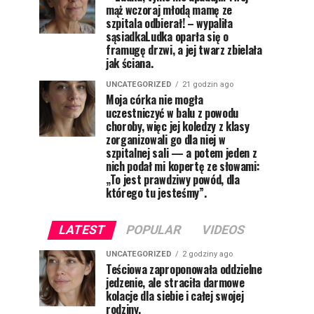
mąż wczoraj młodą mamę ze
szpitala odbierał! – wypaliła
sąsiadkaLudka oparła się o
framugę drzwi, a jej twarz zbielała
jak ściana.
UNCATEGORIZED
21 godzin ago
Moja córka nie mogła
uczestniczyć w balu z powodu
choroby, więc jej koledzy z klasy
zorganizowali go dla niej w
szpitalnej sali — a potem jeden z
nich podał mi kopertę ze słowami:
„To jest prawdziwy powód, dla
którego tu jesteśmy”.
LATEST
POPULAR
VIDEOS
UNCATEGORIZED
2 godziny ago
Teściowa zaproponowała oddzielne
jedzenie, ale straciła darmowe
kolacje dla siebie i całej swojej
rodziny.