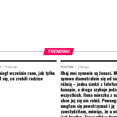
TRENDING
I
4 lata ago
RODZINA
5 lat ago
biegł wcześnie rano, jak tylko
Obaj moi synowie są żonaci. M
 się, co zrobili rodzice
synowe diametralnie się od si
różnią – jedna siedzi z telef
kanapie, a druga szykuje jedz
wszystkich. Ilona mieszka z na
chce jej się nic robić. Pewneg
mogłam się powstrzymać i ją
zawstydziłam, mówiąc, że u ni
jest brudno. Teraz nikt w do