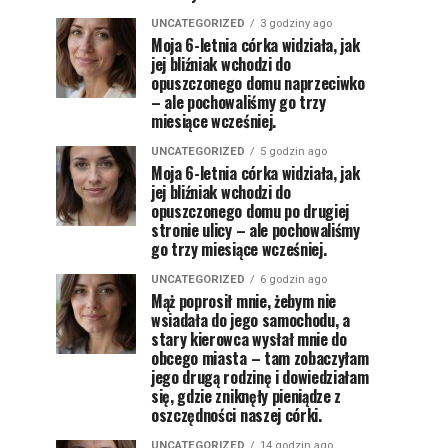
UNCATEGORIZED
3 godziny ago
Moja 6-letnia córka widziała, jak
jej bliźniak wchodzi do
opuszczonego domu naprzeciwko
– ale pochowaliśmy go trzy
miesiące wcześniej.
UNCATEGORIZED
5 godzin ago
Moja 6-letnia córka widziała, jak
jej bliźniak wchodzi do
opuszczonego domu po drugiej
stronie ulicy – ale pochowaliśmy
go trzy miesiące wcześniej.
UNCATEGORIZED
6 godzin ago
Mąż poprosił mnie, żebym nie
wsiadała do jego samochodu, a
stary kierowca wysłał mnie do
obcego miasta – tam zobaczyłam
jego drugą rodzinę i dowiedziałam
się, gdzie zniknęły pieniądze z
oszczędności naszej córki.
UNCATEGORIZED
14 godzin ago