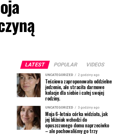
oja
yczyną
LATEST
POPULAR
VIDEOS
UNCATEGORIZED
2 godziny ago
Teściowa zaproponowała oddzielne
jedzenie, ale straciła darmowe
kolacje dla siebie i całej swojej
rodziny.
UNCATEGORIZED
3 godziny ago
Moja 6-letnia córka widziała, jak
jej bliźniak wchodzi do
opuszczonego domu naprzeciwko
– ale pochowaliśmy go trzy