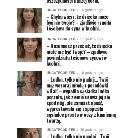
oszczędności naszej córki.
UNCATEGORIZED
15 godzin ago
– Chyba wiesz, że dziecko może
być nie twoje? – zjadliwie rzuciła
teściowa do syna w kuchni.
UNCATEGORIZED
17 godzin ago
– Rozumiesz przecież, że dziecko
może nie być twoje? – zjadliwie
powiedziała teściowa synowi w
kuchni.
UNCATEGORIZED
18 godzin ago
– Ludka, tylko nie padnij… Twój
mąż wczoraj młodą z porodówki
witał! – wypaliła sąsiadkaLudka
poczuła, jak ziemia usuwa jej się
spod nóg, ale zamiast upaść,
wyprostowała się i spojrzała
sąsiadce prosto w oczy z kamienną
twarzą.
UNCATEGORIZED
20 godzin ago
– Ludka, tylko nie upadaj… Twój