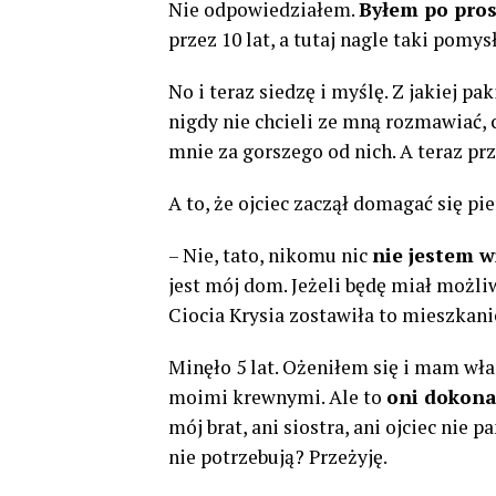
Nie odpowiedziałem.
Byłem po pros
przez 10 lat, a tutaj nagle taki pomysł
No i teraz siedzę i myślę. Z jakiej p
nigdy nie chcieli ze mną rozmawiać,
mnie za gorszego od nich. A teraz prz
A to, że ojciec zaczął domagać się p
– Nie, tato, nikomu nic
nie jestem w
jest mój dom. Jeżeli będę miał możliw
Ciocia Krysia zostawiła to mieszkani
Minęło 5 lat. Ożeniłem się i mam wła
moimi krewnymi. Ale to
oni dokona
mój brat, ani siostra, ani ojciec nie 
nie potrzebują? Przeżyję.