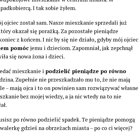
padkobiercą. I tak sobie żyłem.
 ojciec został sam. Nasze mieszkanie sprzedali już
który okazał się porażką. Za pozostałe pieniądze
oniec z końcem. I nic by się nie działo, gdyby mój ojciec
enem pomóc
jemu i dzieciom. Zapomniał, jak zepchnął
iła się nowa żona i dzieci.
zedać mieszkanie i
podzielić pieniądze po równo
odzina. Zupełnie nie przeszkadzało mu to, że nie mają
góle – mają ojca i to on powinien sam rozwiązywać własne
zkanie bez mojej wiedzy, a ja nic wtedy na to nie
ał.
musisz po równo podzielić spadek. Te pieniądze pomogą
awalerkę gdzieś na obrzeżach miasta – po co ci więcej?