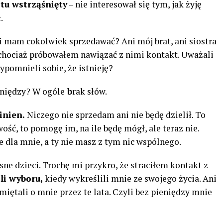
tu wstrząśnięty
– nie interesował się tym, jak żyję
.
aki mam cokolwiek sprzedawać? Ani mój brat, ani siostra
 chociaż próbowałem nawiązać z nimi kontakt. Uważali
ypomnieli sobie, że istnieję?
ieniędzy? W ogóle
b
rak słów.
inien.
Niczego nie sprzedam ani nie będę dzielił. To
ość, to pomogę im, na ile będę mógł, ale teraz nie.
e dla mnie, a ty nie masz z tym nic wspólnego.
sne dzieci. Trochę mi przykro, że straciłem kontakt z
li wyboru,
kiedy wykreślili mnie ze swojego życia. Ani
pamiętali o mnie przez te lata. Czyli bez pieniędzy mnie