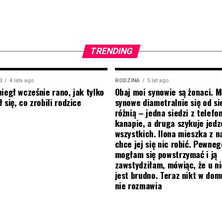
TRENDING
I
4 lata ago
RODZINA
5 lat ago
biegł wcześnie rano, jak tylko
Obaj moi synowie są żonaci. M
 się, co zrobili rodzice
synowe diametralnie się od si
różnią – jedna siedzi z telef
kanapie, a druga szykuje jedz
wszystkich. Ilona mieszka z na
chce jej się nic robić. Pewneg
mogłam się powstrzymać i ją
zawstydziłam, mówiąc, że u ni
jest brudno. Teraz nikt w do
nie rozmawia