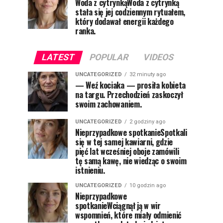
Woda z cytrynkąWoda z cytrynką
stała się jej codziennym rytuałem,
który dodawał energii każdego
ranka.
LATEST
POPULAR
VIDEOS
UNCATEGORIZED
32 minuty ago
— Weź kociaka — prosiła kobieta
na targu. Przechodzień zaskoczył
swoim zachowaniem.
UNCATEGORIZED
2 godziny ago
Nieprzypadkowe spotkanieSpotkali
się w tej samej kawiarni, gdzie
pięć lat wcześniej oboje zamówili
tę samą kawę, nie wiedząc o swoim
istnieniu.
UNCATEGORIZED
10 godzin ago
Nieprzypadkowe
spotkanieWciągnął ją w wir
wspomnień, które miały odmienić