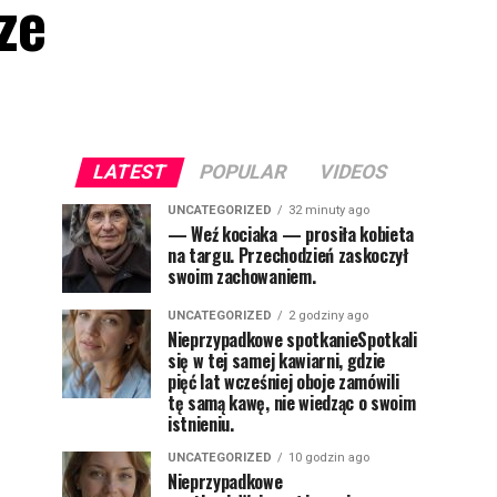
ze
LATEST
POPULAR
VIDEOS
UNCATEGORIZED
32 minuty ago
— Weź kociaka — prosiła kobieta
na targu. Przechodzień zaskoczył
swoim zachowaniem.
UNCATEGORIZED
2 godziny ago
Nieprzypadkowe spotkanieSpotkali
się w tej samej kawiarni, gdzie
pięć lat wcześniej oboje zamówili
tę samą kawę, nie wiedząc o swoim
istnieniu.
UNCATEGORIZED
10 godzin ago
Nieprzypadkowe