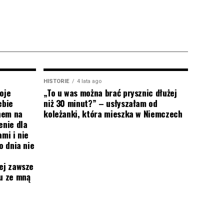
HISTORIE
4 lata ago
oje
„To u was można brać prysznic dłużej
ebie
niż 30 minut?” – usłyszałam od
onem na
koleżanki, która mieszka w Niemczech
enie dla
mi i nie
o dnia nie
ej zawsze
mu ze mną