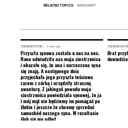
RELATED TOPICS:
AKSAMIT
CIEKAWOSTKI
3 lata ago
CIEKAWOSTK
Przyszła synowa została u nas na noc.
Brat przy
Rano odwiedziła nas moja siostrzenica
dowiedział
i okazało się, że ona i narzeczona syna
się znają. A następnego dnia
przyjechała jego przyszła teściowa
razem z córką i urządziły straszną
awanturę. Z jakiegoś powodu moja
siostrzenica powiedziała synowej, że ja
i mój mąż nie będziemy im pomagać po
ślubie i jeszcze że chcemy sprzedać
samochód naszego syna. W rezultacie
ślub się nie odbył