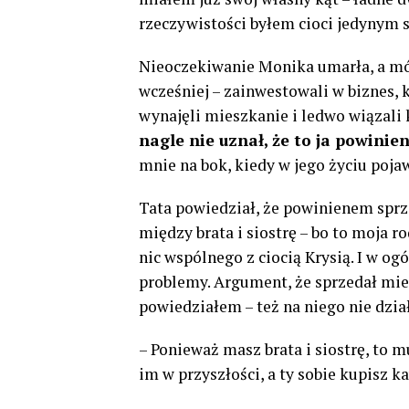
rzeczywistości byłem cioci jedynym s
Nieoczekiwanie Monika umarła, a mój
wcześniej – zainwestowali w biznes, 
wynajęli mieszkanie i ledwo wiązali k
nagle nie uznał, że to ja powini
mnie na bok, kiedy w jego życiu pojaw
Tata powiedział, że powinienem spr
między brata i siostrę – bo to moja r
nic wspólnego z ciocią Krysią. I w o
problemy. Argument, że sprzedał mies
powiedziałem – też na niego nie dział
– Ponieważ masz brata i siostrę, to 
im w przyszłości, a ty sobie kupisz k