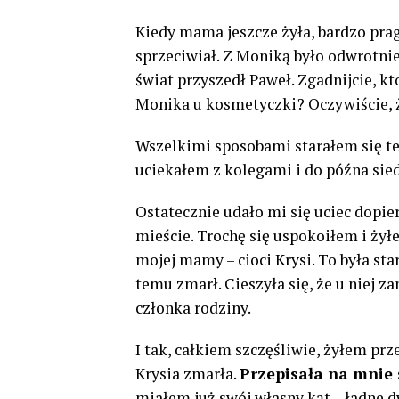
Kiedy mama jeszcze żyła, bardzo prag
sprzeciwiał. Z Moniką było odwrotnie –
świat przyszedł Paweł. Zgadnijcie, kt
Monika u kosmetyczki? Oczywiście, ż
Wszelkimi sposobami starałem się t
uciekałem z kolegami i do późna sie
Ostatecznie udało mi się uciec dopi
mieście. Trochę się uspokoiłem i ży
mojej mamy – cioci Krysi. To była sta
temu zmarł. Cieszyła się, że u niej 
członka rodziny.
I tak, całkiem szczęśliwie, żyłem prze
Krysia zmarła.
Przepisała na mnie 
miałem już swój własny kąt – ładne