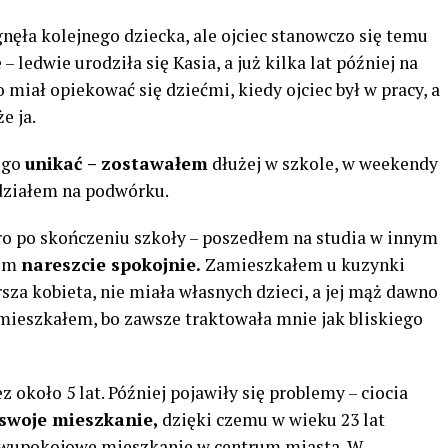
nęła kolejnego dziecka, ale ojciec stanowczo się temu
 ledwie urodziła się Kasia, a już kilka lat później na
o miał opiekować się dziećmi, kiedy ojciec był w pracy, a
e ja.
ego
unikać – zostawałem
dłużej w szkole, w weekendy
działem na podwórku.
ero po skończeniu szkoły – poszedłem na studia w innym
łem
nareszcie spokojnie.
Zamieszkałem u kuzynki
rsza kobieta, nie miała własnych dzieci, a jej mąż dawno
zamieszkałem, bo zawsze traktowała mnie jak bliskiego
z około 5 lat. Później pojawiły się problemy – ciocia
swoje mieszkanie,
dzięki czemu w wieku 23 lat
 dwupokojowe mieszkanie w centrum miasta. W