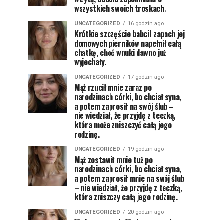
wszystkich swoich troskach.
UNCATEGORIZED
16 godzin ago
Krótkie szczęście babciI zapach jej
domowych pierników napełnił całą
chatkę, choć wnuki dawno już
wyjechały.
UNCATEGORIZED
17 godzin ago
Mąż rzucił mnie zaraz po
narodzinach córki, bo chciał syna,
a potem zaprosił na swój ślub –
nie wiedział, że przyjdę z teczką,
która może zniszczyć całą jego
rodzinę.
UNCATEGORIZED
19 godzin ago
Mąż zostawił mnie tuż po
narodzinach córki, bo chciał syna,
a potem zaprosił mnie na swój ślub
– nie wiedział, że przyjdę z teczką,
która zniszczy całą jego rodzinę.
UNCATEGORIZED
20 godzin ago