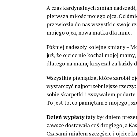
A czas kardynalnych zmian nadszedł
pierwsza miłość mojego ojca. Od śmie
przewiozła do nas wszystkie swoje rz
mojego ojca, nowa matka dla mnie.
Później nadeszły kolejne zmiany – M
już, że ojciec nie kochał mojej mamy,
dlatego na mamę krzyczał za każdy dro
Wszystkie pieniądze, które zarobił o
wystarczyć najpotrzebniejsze rzeczy
sobie skarpetki i zszywałem podarte 
To jest to, co pamiętam z mojego „sz
Dzień wypłaty
taty był dniem prezen
zawsze dostawała coś drogiego, a Kas
Czasami miałem szczęście i ojciec ku