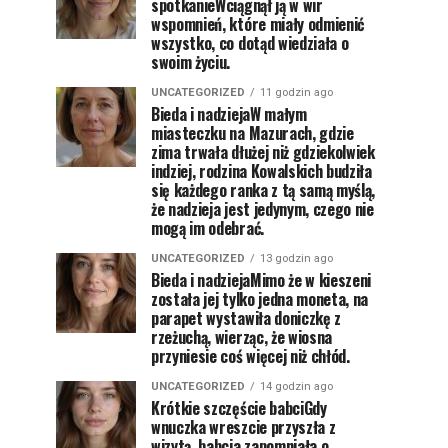
spotkanieWciągnął ją w wir
wspomnień, które miały odmienić
wszystko, co dotąd wiedziała o
swoim życiu.
UNCATEGORIZED
11 godzin ago
Bieda i nadziejaW małym
miasteczku na Mazurach, gdzie
zima trwała dłużej niż gdziekolwiek
indziej, rodzina Kowalskich budziła
się każdego ranka z tą samą myślą,
że nadzieja jest jedynym, czego nie
mogą im odebrać.
UNCATEGORIZED
13 godzin ago
Bieda i nadziejaMimo że w kieszeni
została jej tylko jedna moneta, na
parapet wystawiła doniczkę z
rzeżuchą, wierząc, że wiosna
przyniesie coś więcej niż chłód.
UNCATEGORIZED
14 godzin ago
Krótkie szczęście babciGdy
wnuczka wreszcie przyszła z
wizytą, babcia zapomniała o