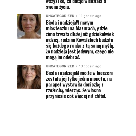
wszystko, co dotąd wiedziała o
swoim życiu.
UNCATEGORIZED
11 godzin ago
Bieda i nadziejaW małym
miasteczku na Mazurach, gdzie
zima trwała dłużej niż gdziekolwiek
indziej, rodzina Kowalskich budziła
się każdego ranka z tą samą myślą,
że nadzieja jest jedynym, czego nie
mogą im odebrać.
UNCATEGORIZED
13 godzin ago
Bieda i nadziejaMimo że w kieszeni
została jej tylko jedna moneta, na
parapet wystawiła doniczkę z
rzeżuchą, wierząc, że wiosna
przyniesie coś więcej niż chłód.