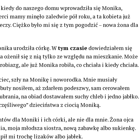
, kiedy do naszego domu wprowadziła się Monika,
rci mamy minęło zaledwie pół roku, a ta kobieta już
eczy. Ciężko było mi się z tym pogodzić – nowa żona dla
onika urodziła córkę. W
tym czasie
dowiedziałem się
 a ożenił się z nią tylko ze względu na mieszkanie. Może
biazg, ale już Monika robiła, co chciała i kiedy chciała.
jciec, szły na Monikę i noworodka. Mnie musiały
: buty nosiłem, aż zdarłem podeszwy, sam cerowałem
ubrania, na obiad dostawałem suchy chleb i jedno jabłko.
częśliwego” dzieciństwa z ciocią Moniką.
tów dla Moniki i ich córki, ale nie dla mnie. Żona ojca
ia, moja młodsza siostra, nową zabawkę albo sukienkę.
pił mi trochę lizaków albo jabłek.