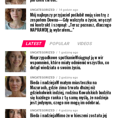
UNCATEGORIZED
14 godzin ago
Mój najlepszy przyjaciel poślubił moją siostrę z
zespołem Downa—Gdy walczyła o życie, wręczył
mi kontrakt i szepnął: „Teraz poznasz, dlaczego
NAPRAWDĘ ją wybrałem…”
LATEST
POPULAR
VIDEOS
UNCATEGORIZED
1 godzinę ago
Nieprzypadkowe spotkanieWciągnął ją w wir
wspomnień, które miały odmienić wszystko, co
dotąd wiedziała o swoim życiu.
UNCATEGORIZED
2 godziny ago
Bieda i nadziejaW małym miasteczku na
Mazurach, gdzie zima trwała dłużej niż
gdziekolwiek indziej, rodzina Kowalskich budziła
się każdego ranka z tą samą myślą, że nadzieja
jest jedynym, czego nie mogą im odebrać.
UNCATEGORIZED
4 godziny ago
Bieda i nadziejaMimo że w kieszeni została jej