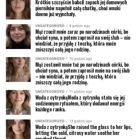
Krótkie szczęście babciI zapach jej domowych
pierników napełnił całą chatkę, choć wnuki
dawno już wyjechały.
UNCATEGORIZED
8 godzin ago
Mąż rzucił mnie zaraz po narodzinach córki, bo
chciał syna, a potem zaprosił na swój ślub – nie
wiedział, że przyjdę z teczką, która może
zniszczyć całą jego rodzinę.
UNCATEGORIZED
10 godzin ago
Mąż zostawił mnie tuż po narodzinach córki, bo
chciał syna, a potem zaprosił mnie na swój ślub
– nie wiedział, że przyjdę z teczką, która
zniszczy całą jego rodzinę.
UNCATEGORIZED
11 godzin ago
Woda z cytrynkąWoda z cytrynką stała się jej
codziennym rytuałem, który dodawał energii
każdego ranka.
UNCATEGORIZED
13 godzin ago
Woda z cytrynkąShe raised the glass to her lips,
letting the cold, citrusy water soothe her
parched throat.