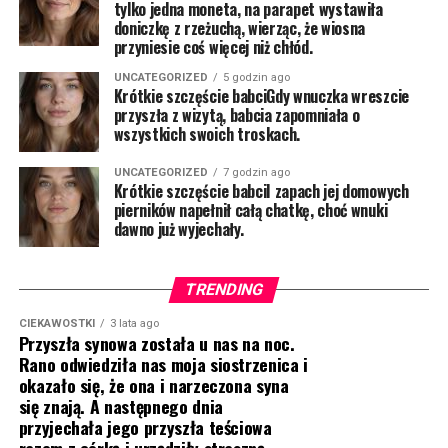
tylko jedna moneta, na parapet wystawiła
doniczkę z rzeżuchą, wierząc, że wiosna
przyniesie coś więcej niż chłód.
UNCATEGORIZED
5 godzin ago
Krótkie szczęście babciGdy wnuczka wreszcie
przyszła z wizytą, babcia zapomniała o
wszystkich swoich troskach.
UNCATEGORIZED
7 godzin ago
Krótkie szczęście babciI zapach jej domowych
pierników napełnił całą chatkę, choć wnuki
dawno już wyjechały.
TRENDING
CIEKAWOSTKI
3 lata ago
Przyszła synowa została u nas na noc.
Rano odwiedziła nas moja siostrzenica i
okazało się, że ona i narzeczona syna
się znają. A następnego dnia
przyjechała jego przyszła teściowa