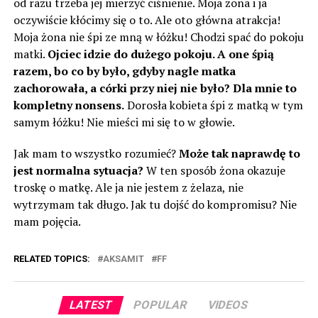
od razu trzeba jej mierzyć ciśnienie. Moja żona i ja
oczywiście kłócimy się o to. Ale oto główna atrakcja!
Moja żona nie śpi ze mną w łóżku! Chodzi spać do pokoju
matki.
Ojciec idzie do dużego pokoju. A one śpią
razem, bo co by było, gdyby nagle matka
zachorowała, a córki przy niej nie było? Dla mnie to
kompletny nonsens.
Dorosła kobieta śpi z matką w tym
samym łóżku! Nie mieści mi się to w głowie.
Jak mam to wszystko rozumieć?
Może tak naprawdę to
jest normalna sytuacja?
W ten sposób żona okazuje
troskę o matkę. Ale ja nie jestem z żelaza, nie
wytrzymam tak długo. Jak tu dojść do kompromisu? Nie
mam pojęcia.
RELATED TOPICS:
AKSAMIT
FF
LATEST
POPULAR
VIDEOS