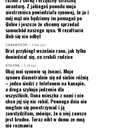
razem z córką i urządziły straszną
awanturę. Z jakiegoś powodu moja
siostrzenica powiedziała synowej, że ja i
mój mąż nie będziemy im pomagać po
ślubie i jeszcze że chcemy sprzedać
samochód naszego syna. W rezultacie
ślub się nie odbył
CIEKAWOSTKI
4 lata ago
Brat przybiegł wcześnie rano, jak tylko
dowiedział się, co zrobili rodzice
RODZINA
5 lat ago
Obaj moi synowie są żonaci. Moje
synowe diametralnie się od siebie różnią
– jedna siedzi z telefonem na kanapie,
a druga szykuje jedzenie dla
wszystkich. Ilona mieszka z nami i nie
chce jej się nic robić. Pewnego dnia nie
mogłam się powstrzymać i ją
zawstydziłam, mówiąc, że u niej zawsze
jest brudno. Teraz nikt w domu ze mną
nie rozmawia