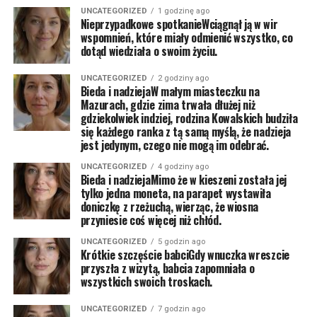
UNCATEGORIZED
1 godzinę ago
Nieprzypadkowe spotkanieWciągnął ją w wir
wspomnień, które miały odmienić wszystko, co
dotąd wiedziała o swoim życiu.
UNCATEGORIZED
2 godziny ago
Bieda i nadziejaW małym miasteczku na
Mazurach, gdzie zima trwała dłużej niż
gdziekolwiek indziej, rodzina Kowalskich budziła
się każdego ranka z tą samą myślą, że nadzieja
jest jedynym, czego nie mogą im odebrać.
UNCATEGORIZED
4 godziny ago
Bieda i nadziejaMimo że w kieszeni została jej
tylko jedna moneta, na parapet wystawiła
doniczkę z rzeżuchą, wierząc, że wiosna
przyniesie coś więcej niż chłód.
UNCATEGORIZED
5 godzin ago
Krótkie szczęście babciGdy wnuczka wreszcie
przyszła z wizytą, babcia zapomniała o
wszystkich swoich troskach.
UNCATEGORIZED
7 godzin ago