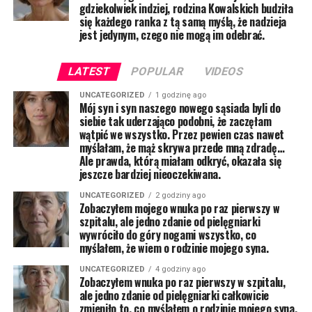
gdziekolwiek indziej, rodzina Kowalskich budziła
się każdego ranka z tą samą myślą, że nadzieja
jest jedynym, czego nie mogą im odebrać.
LATEST
POPULAR
VIDEOS
UNCATEGORIZED
1 godzinę ago
Mój syn i syn naszego nowego sąsiada byli do
siebie tak uderzająco podobni, że zaczęłam
wątpić we wszystko. Przez pewien czas nawet
myślałam, że mąż skrywa przede mną zdradę…
Ale prawda, którą miałam odkryć, okazała się
jeszcze bardziej nieoczekiwana.
UNCATEGORIZED
2 godziny ago
Zobaczyłem mojego wnuka po raz pierwszy w
szpitalu, ale jedno zdanie od pielęgniarki
wywróciło do góry nogami wszystko, co
myślałem, że wiem o rodzinie mojego syna.
UNCATEGORIZED
4 godziny ago
Zobaczyłem wnuka po raz pierwszy w szpitalu,
ale jedno zdanie od pielęgniarki całkowicie
zmieniło to, co myślałem o rodzinie mojego syna.