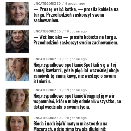
UNCATEGORIZED
8 godzin ago
— Proszę wziąć kotka, — prosiła kobieta na
targu. Przechodzień zaskoczył swoim
zachowaniem.
UNCATEGORIZED
10 godzin ago
— Weź kociaka — prosiła kobieta na targu.
Przechodzień zaskoczył swoim zachowaniem.
UNCATEGORIZED
11 godzin ago
Nieprzypadkowe spotkanieSpotkali się w tej
samej kawiarni, gdzie pięć lat wcześniej oboje
zamówili tę samą kawę, nie wiedząc o swoim
istnieniu.
UNCATEGORIZED
19 godzin ago
Nieprzypadkowe spotkanieWciągnął ją w wir
wspomnień, które miały odmienić wszystko, co
dotąd wiedziała o swoim życiu.
UNCATEGORIZED
20 godzin ago
Bieda i nadziejaW małym miasteczku na
Mazurach, gdzie zima trwała dłużej niż