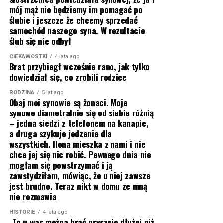
mój mąż nie będziemy im pomagać po
ślubie i jeszcze że chcemy sprzedać
samochód naszego syna. W rezultacie
ślub się nie odbył
CIEKAWOSTKI
4 lata ago
Brat przybiegł wcześnie rano, jak tylko
dowiedział się, co zrobili rodzice
RODZINA
5 lat ago
Obaj moi synowie są żonaci. Moje
synowe diametralnie się od siebie różnią
– jedna siedzi z telefonem na kanapie,
a druga szykuje jedzenie dla
wszystkich. Ilona mieszka z nami i nie
chce jej się nic robić. Pewnego dnia nie
mogłam się powstrzymać i ją
zawstydziłam, mówiąc, że u niej zawsze
jest brudno. Teraz nikt w domu ze mną
nie rozmawia
HISTORIE
4 lata ago
„To u was można brać prysznic dłużej niż