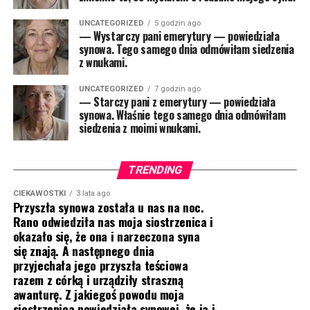
UNCATEGORIZED
5 godzin ago
— Wystarczy pani emerytury — powiedziała
synowa. Tego samego dnia odmówiłam siedzenia
z wnukami.
UNCATEGORIZED
7 godzin ago
— Starczy pani z emerytury — powiedziała
synowa. Właśnie tego samego dnia odmówiłam
siedzenia z moimi wnukami.
TRENDING
CIEKAWOSTKI
3 lata ago
Przyszła synowa została u nas na noc.
Rano odwiedziła nas moja siostrzenica i
okazało się, że ona i narzeczona syna
się znają. A następnego dnia
przyjechała jego przyszła teściowa
razem z córką i urządziły straszną
awanturę. Z jakiegoś powodu moja
siostrzenica powiedziała synowej, że ja i