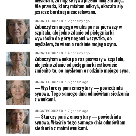
myślałam, że mąż skrywa przede mną zdradę…
Ale prawda, którą miałam odkryć, okazała się
jeszcze bardziej nieoczekiwana.
UNCATEGORIZED
2 godziny ago
Zobaczyłem mojego wnuka po raz pierwszy w
szpitalu, ale jedno zdanie od pielęgniarki
wywróciło do góry nogami wszystko, co
myślałem, że wiem o rodzinie mojego syna.
UNCATEGORIZED
4 godziny ago
Zobaczyłem wnuka po raz pierwszy w szpitalu,
ale jedno zdanie od pielęgniarki całkowicie
zmieniło to, co myślałem o rodzinie mojego syna.
UNCATEGORIZED
5 godzin ago
— Wystarczy pani emerytury — powiedziała
synowa. Tego samego dnia odmówiłam siedzenia
z wnukami.
UNCATEGORIZED
7 godzin ago
— Starczy pani z emerytury — powiedziała
synowa. Właśnie tego samego dnia odmówiłam
siedzenia z moimi wnukami.