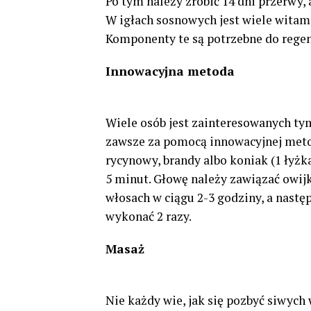
Po tym należy zrobić 14 dni przerwy
W igłach sosnowych jest wiele witam
Komponenty te są potrzebne do regen
Innowacyjna metoda
Wiele osób jest zainteresowanych tym
zawsze za pomocą innowacyjnej metod
rycynowy, brandy albo koniak (1 łyżk
5 minut. Głowę należy zawiązać owijk
włosach w ciągu 2-3 godziny, a nast
wykonać 2 razy.
Masaż
Nie każdy wie, jak się pozbyć siwych