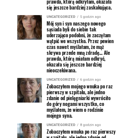
prawda, którą odkryłam, okazała
się jeszcze bardziej zaskakująca.
UNCATEGORIZED
5 godzin ago
Mój syn i syn naszego nowego
sąsiada byli do siebie tak
uderzająco podobni, że zaczęłam
wątpić we wszystko. Przez pewien
czas nawet myślałam, że mąż
skrywa przede mną zdradę… Ale
prawda, którą miałam odkryć,
okazała się jeszcze bardziej
nieoczekiwana.
UNCATEGORIZED
6 godzin ago
Zobaczyłem mojego wnuka po raz
pierwszy w szpitalu, ale jedno
zdanie od pielęgniarki wywróciło
do góry nogami wszystko, co
myślałem, że wiem o rodzinie
mojego syna.
UNCATEGORIZED
8 godzin ago
Zobaczyłem wnuka po raz pierwszy
w szpitalu, ale jedno zdanie od