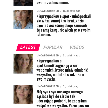
swoim zachowaniem.
UNCATEGORIZED
15 godzin ago
Nieprzypadkowe spotkanieSpotkali
się w tej samej kawiarni, gdzie
pięć lat wcześniej oboje zamówili
tę samą kawę, nie wiedząc o swoim
istnieniu.
LATEST
POPULAR
VIDEOS
UNCATEGORIZED
2 godziny ago
Nieprzypadkowe
spotkanieWciągnął ją w wir
wspomnień, które miały odmienić
wszystko, co dotąd wiedziała o
swoim życiu.
UNCATEGORIZED
3 godziny ago
Mój syn i syn naszego nowego
sąsiada byli do siebie tak
uderzająco podobni, że zaczęłam
wątpić we wszystko. Przez pewien