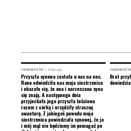
CIEKAWOSTKI
3 lata ago
CIEKAWOSTK
Przyszła synowa została u nas na noc.
Brat przy
Rano odwiedziła nas moja siostrzenica
dowiedział
i okazało się, że ona i narzeczona syna
się znają. A następnego dnia
przyjechała jego przyszła teściowa
razem z córką i urządziły straszną
awanturę. Z jakiegoś powodu moja
siostrzenica powiedziała synowej, że ja
i mój mąż nie będziemy im pomagać po