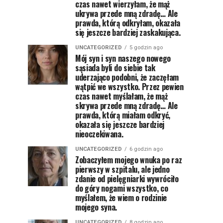
czas nawet wierzyłam, że mąż
ukrywa przede mną zdradę… Ale
prawda, którą odkryłam, okazała
się jeszcze bardziej zaskakująca.
UNCATEGORIZED
5 godzin ago
Mój syn i syn naszego nowego
sąsiada byli do siebie tak
uderzająco podobni, że zaczęłam
wątpić we wszystko. Przez pewien
czas nawet myślałam, że mąż
skrywa przede mną zdradę… Ale
prawda, którą miałam odkryć,
okazała się jeszcze bardziej
nieoczekiwana.
UNCATEGORIZED
6 godzin ago
Zobaczyłem mojego wnuka po raz
pierwszy w szpitalu, ale jedno
zdanie od pielęgniarki wywróciło
do góry nogami wszystko, co
myślałem, że wiem o rodzinie
mojego syna.
UNCATEGORIZED
8 godzin ago