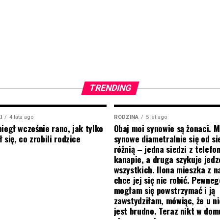
TRENDING
I
4 lata ago
RODZINA
5 lat ago
biegł wcześnie rano, jak tylko
Obaj moi synowie są żonaci. M
 się, co zrobili rodzice
synowe diametralnie się od si
różnią – jedna siedzi z telef
kanapie, a druga szykuje jedz
wszystkich. Ilona mieszka z na
chce jej się nic robić. Pewneg
mogłam się powstrzymać i ją
zawstydziłam, mówiąc, że u ni
jest brudno. Teraz nikt w do