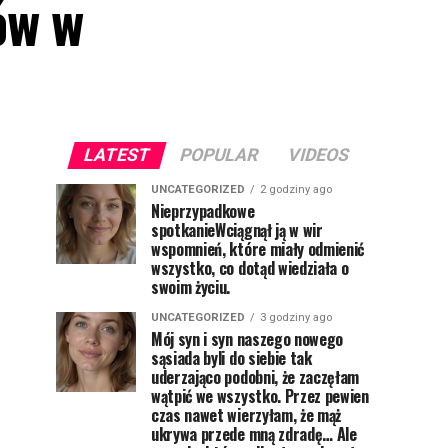
ów w
LATEST
POPULAR
VIDEOS
UNCATEGORIZED
2 godziny ago
Nieprzypadkowe
spotkanieWciągnął ją w wir
wspomnień, które miały odmienić
wszystko, co dotąd wiedziała o
swoim życiu.
UNCATEGORIZED
3 godziny ago
Mój syn i syn naszego nowego
sąsiada byli do siebie tak
uderzająco podobni, że zaczęłam
wątpić we wszystko. Przez pewien
czas nawet wierzyłam, że mąż
ukrywa przede mną zdradę… Ale