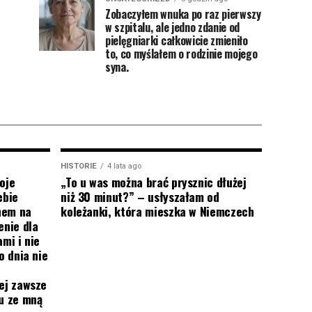
Zobaczyłem wnuka po raz pierwszy
w szpitalu, ale jedno zdanie od
pielęgniarki całkowicie zmieniło
to, co myślałem o rodzinie mojego
syna.
HISTORIE
4 lata ago
oje
„To u was można brać prysznic dłużej
ebie
niż 30 minut?” – usłyszałam od
onem na
koleżanki, która mieszka w Niemczech
enie dla
mi i nie
o dnia nie
ej zawsze
mu ze mną