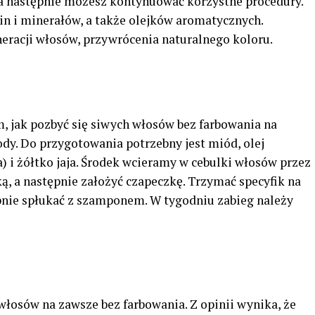
, a następnie możesz kontynuować korzystne procedury.
in i minerałów, a także olejków aromatycznych.
eracji włosów, przywrócenia naturalnego koloru.
, jak pozbyć się siwych włosów bez farbowania na
y. Do przygotowania potrzebny jest miód, olej
a) i żółtko jaja. Środek wcieramy w cebulki włosów przez
ą, a następnie założyć czapeczkę. Trzymać specyfik na
ępnie spłukać z szamponem. W tygodniu zabieg należy
 włosów na zawsze bez farbowania. Z opinii wynika, że