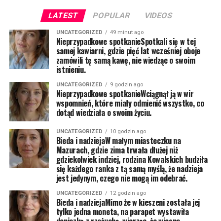
LATEST
POPULAR
VIDEOS
UNCATEGORIZED
49 minut ago
Nieprzypadkowe spotkanieSpotkali się w tej
samej kawiarni, gdzie pięć lat wcześniej oboje
zamówili tę samą kawę, nie wiedząc o swoim
istnieniu.
UNCATEGORIZED
9 godzin ago
Nieprzypadkowe spotkanieWciągnął ją w wir
wspomnień, które miały odmienić wszystko, co
dotąd wiedziała o swoim życiu.
UNCATEGORIZED
10 godzin ago
Bieda i nadziejaW małym miasteczku na
Mazurach, gdzie zima trwała dłużej niż
gdziekolwiek indziej, rodzina Kowalskich budziła
się każdego ranka z tą samą myślą, że nadzieja
jest jedynym, czego nie mogą im odebrać.
UNCATEGORIZED
12 godzin ago
Bieda i nadziejaMimo że w kieszeni została jej
tylko jedna moneta, na parapet wystawiła