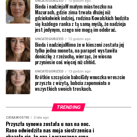
UNCATEGORIZED
10 godzin ago
Bieda i nadziejaW małym miasteczku na
Mazurach, gdzie zima trwała dłużej niż
gdziekolwiek indziej, rodzina Kowalskich budziła
się każdego ranka z tą samą myślą, że nadzieja
jest jedynym, czego nie mogą im odebrać.
UNCATEGORIZED
12 godzin ago
Bieda i nadziejaMimo że w kieszeni została jej
tylko jedna moneta, na parapet wystawiła
doniczkę z rzeżuchą, wierząc, że wiosna
przyniesie coś więcej niż chłód.
UNCATEGORIZED
13 godzin ago
Krótkie szczęście babciGdy wnuczka wreszcie
przyszła z wizytą, babcia zapomniała o
wszystkich swoich troskach.
TRENDING
CIEKAWOSTKI
3 lata ago
Przyszła synowa została u nas na noc.
Rano odwiedziła nas moja siostrzenica i
okazało się, że ona i narzeczona syna