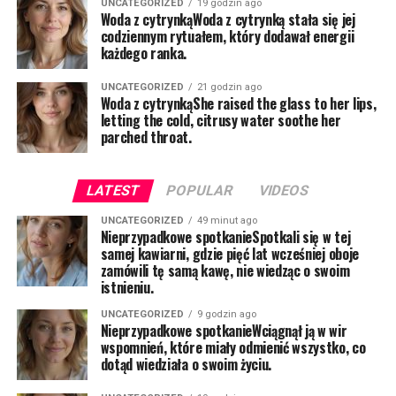
UNCATEGORIZED
19 godzin ago
Woda z cytrynkąWoda z cytrynką stała się jej
codziennym rytuałem, który dodawał energii
każdego ranka.
UNCATEGORIZED
21 godzin ago
Woda z cytrynkąShe raised the glass to her lips,
letting the cold, citrusy water soothe her
parched throat.
LATEST
POPULAR
VIDEOS
UNCATEGORIZED
49 minut ago
Nieprzypadkowe spotkanieSpotkali się w tej
samej kawiarni, gdzie pięć lat wcześniej oboje
zamówili tę samą kawę, nie wiedząc o swoim
istnieniu.
UNCATEGORIZED
9 godzin ago
Nieprzypadkowe spotkanieWciągnął ją w wir
wspomnień, które miały odmienić wszystko, co
dotąd wiedziała o swoim życiu.