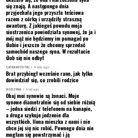
się znają. A następnego dnia
przyjechała jego przyszła teściowa
razem z córką i urządziły straszną
awanturę. Z jakiegoś powodu moja
siostrzenica powiedziała synowej, że ja i
mój mąż nie będziemy im pomagać po
ślubie i jeszcze że chcemy sprzedać
samochód naszego syna. W rezultacie
ślub się nie odbył
CIEKAWOSTKI
4 lata ago
Brat przybiegł wcześnie rano, jak tylko
dowiedział się, co zrobili rodzice
RODZINA
5 lat ago
Obaj moi synowie są żonaci. Moje
synowe diametralnie się od siebie różnią
– jedna siedzi z telefonem na kanapie,
a druga szykuje jedzenie dla
wszystkich. Ilona mieszka z nami i nie
chce jej się nic robić. Pewnego dnia nie
mogłam się powstrzymać i ją