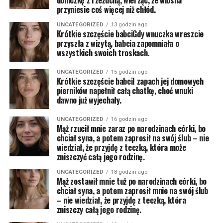
doniczkę z rzeżuchą, wierząc, że wiosna
przyniesie coś więcej niż chłód.
UNCATEGORIZED
13 godzin ago
Krótkie szczęście babciGdy wnuczka wreszcie
przyszła z wizytą, babcia zapomniała o
wszystkich swoich troskach.
UNCATEGORIZED
15 godzin ago
Krótkie szczęście babciI zapach jej domowych
pierników napełnił całą chatkę, choć wnuki
dawno już wyjechały.
UNCATEGORIZED
16 godzin ago
Mąż rzucił mnie zaraz po narodzinach córki, bo
chciał syna, a potem zaprosił na swój ślub – nie
wiedział, że przyjdę z teczką, która może
zniszczyć całą jego rodzinę.
UNCATEGORIZED
18 godzin ago
Mąż zostawił mnie tuż po narodzinach córki, bo
chciał syna, a potem zaprosił mnie na swój ślub
– nie wiedział, że przyjdę z teczką, która
zniszczy całą jego rodzinę.