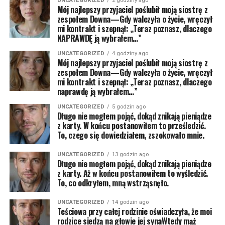
UNCATEGORIZED
2 godziny ago
Mój najlepszy przyjaciel poślubił moją siostrę z
zespołem Downa—Gdy walczyła o życie, wręczył
mi kontrakt i szepnął: „Teraz poznasz, dlaczego
NAPRAWDĘ ją wybrałem…”
UNCATEGORIZED
4 godziny ago
Mój najlepszy przyjaciel poślubił moją siostrę z
zespołem Downa—Gdy walczyła o życie, wręczył
mi kontrakt i szepnął: „Teraz poznasz, dlaczego
naprawdę ją wybrałem…”
UNCATEGORIZED
5 godzin ago
Długo nie mogłem pojąć, dokąd znikają pieniądze
z karty. W końcu postanowiłem to prześledzić.
To, czego się dowiedziałem, zszokowało mnie.
UNCATEGORIZED
13 godzin ago
Długo nie mogłem pojąć, dokąd znikają pieniądze
z karty. Aż w końcu postanowiłem to wyśledzić.
To, co odkryłem, mną wstrząsnęło.
UNCATEGORIZED
14 godzin ago
Teściowa przy całej rodzinie oświadczyła, że moi
rodzice siedzą na głowie jej synaWtedy mąż