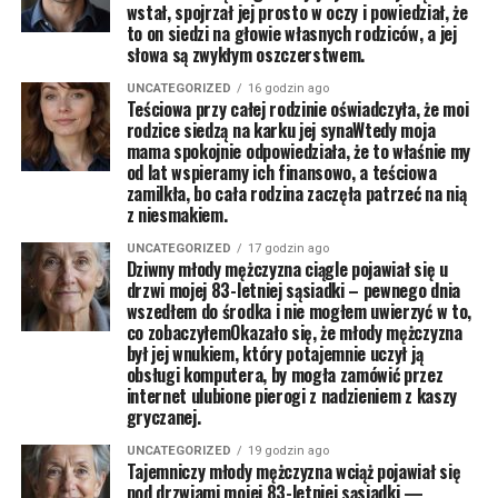
wstał, spojrzał jej prosto w oczy i powiedział, że
to on siedzi na głowie własnych rodziców, a jej
słowa są zwykłym oszczerstwem.
UNCATEGORIZED
16 godzin ago
Teściowa przy całej rodzinie oświadczyła, że moi
rodzice siedzą na karku jej synaWtedy moja
mama spokojnie odpowiedziała, że to właśnie my
od lat wspieramy ich finansowo, a teściowa
zamilkła, bo cała rodzina zaczęła patrzeć na nią
z niesmakiem.
UNCATEGORIZED
17 godzin ago
Dziwny młody mężczyzna ciągle pojawiał się u
drzwi mojej 83-letniej sąsiadki – pewnego dnia
wszedłem do środka i nie mogłem uwierzyć w to,
co zobaczyłemOkazało się, że młody mężczyzna
był jej wnukiem, który potajemnie uczył ją
obsługi komputera, by mogła zamówić przez
internet ulubione pierogi z nadzieniem z kaszy
gryczanej.
UNCATEGORIZED
19 godzin ago
Tajemniczy młody mężczyzna wciąż pojawiał się
pod drzwiami mojej 83-letniej sąsiadki —