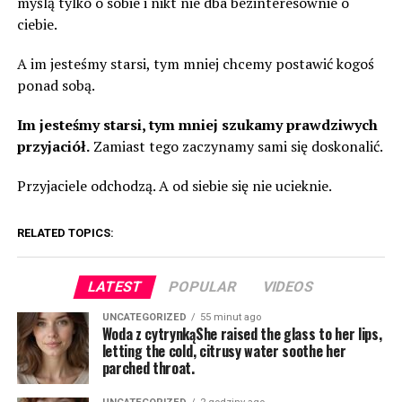
myślą tylko o sobie i nikt nie dba bezinteresownie o
ciebie.
A im jesteśmy starsi, tym mniej chcemy postawić kogoś
ponad sobą.
Im jesteśmy starsi, tym mniej szukamy prawdziwych
przyjaciół.
Zamiast tego zaczynamy sami się doskonalić.
Przyjaciele odchodzą. A od siebie się nie ucieknie.
RELATED TOPICS:
LATEST
POPULAR
VIDEOS
UNCATEGORIZED
55 minut ago
Woda z cytrynkąShe raised the glass to her lips,
letting the cold, citrusy water soothe her
parched throat.