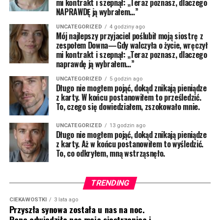
mi kontrakt i szepnął: „Teraz poznasz, dlaczego
NAPRAWDĘ ją wybrałem…”
UNCATEGORIZED
4 godziny ago
Mój najlepszy przyjaciel poślubił moją siostrę z
zespołem Downa—Gdy walczyła o życie, wręczył
mi kontrakt i szepnął: „Teraz poznasz, dlaczego
naprawdę ją wybrałem…”
UNCATEGORIZED
5 godzin ago
Długo nie mogłem pojąć, dokąd znikają pieniądze
z karty. W końcu postanowiłem to prześledzić.
To, czego się dowiedziałem, zszokowało mnie.
UNCATEGORIZED
13 godzin ago
Długo nie mogłem pojąć, dokąd znikają pieniądze
z karty. Aż w końcu postanowiłem to wyśledzić.
To, co odkryłem, mną wstrząsnęło.
TRENDING
CIEKAWOSTKI
3 lata ago
Przyszła synowa została u nas na noc.
Rano odwiedziła nas moja siostrzenica i