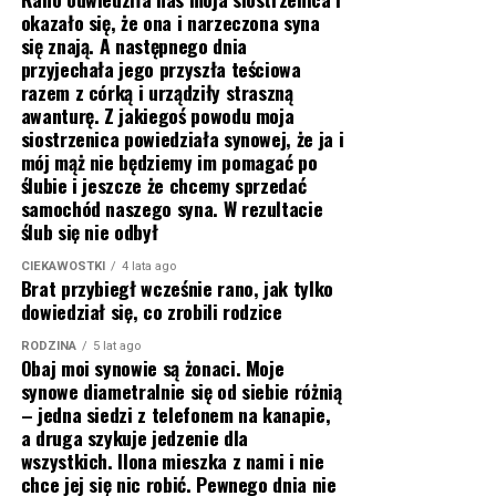
okazało się, że ona i narzeczona syna
się znają. A następnego dnia
przyjechała jego przyszła teściowa
razem z córką i urządziły straszną
awanturę. Z jakiegoś powodu moja
siostrzenica powiedziała synowej, że ja i
mój mąż nie będziemy im pomagać po
ślubie i jeszcze że chcemy sprzedać
samochód naszego syna. W rezultacie
ślub się nie odbył
CIEKAWOSTKI
4 lata ago
Brat przybiegł wcześnie rano, jak tylko
dowiedział się, co zrobili rodzice
RODZINA
5 lat ago
Obaj moi synowie są żonaci. Moje
synowe diametralnie się od siebie różnią
– jedna siedzi z telefonem na kanapie,
a druga szykuje jedzenie dla
wszystkich. Ilona mieszka z nami i nie
chce jej się nic robić. Pewnego dnia nie