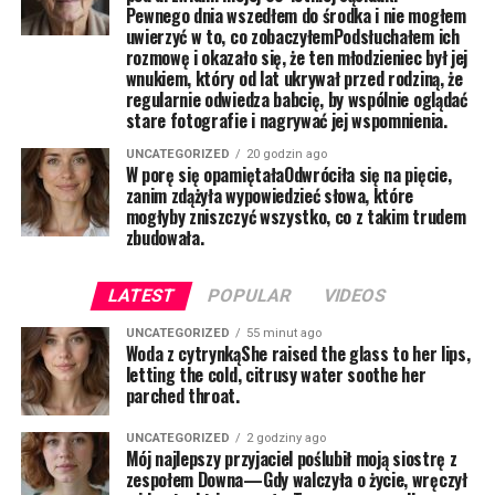
Pewnego dnia wszedłem do środka i nie mogłem
uwierzyć w to, co zobaczyłemPodsłuchałem ich
rozmowę i okazało się, że ten młodzieniec był jej
wnukiem, który od lat ukrywał przed rodziną, że
regularnie odwiedza babcię, by wspólnie oglądać
stare fotografie i nagrywać jej wspomnienia.
UNCATEGORIZED
20 godzin ago
W porę się opamiętałaOdwróciła się na pięcie,
zanim zdążyła wypowiedzieć słowa, które
mogłyby zniszczyć wszystko, co z takim trudem
zbudowała.
LATEST
POPULAR
VIDEOS
UNCATEGORIZED
55 minut ago
Woda z cytrynkąShe raised the glass to her lips,
letting the cold, citrusy water soothe her
parched throat.
UNCATEGORIZED
2 godziny ago
Mój najlepszy przyjaciel poślubił moją siostrę z
zespołem Downa—Gdy walczyła o życie, wręczył