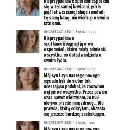
Nieprzypadkowe spotkanieSpotkali
się w tej samej kawiarni, gdzie
pięć lat wcześniej oboje zamówili
tę samą kawę, nie wiedząc o swoim
istnieniu.
UNCATEGORIZED
3 godziny ago
Nieprzypadkowe
spotkanieWciągnął ją w wir
wspomnień, które miały odmienić
wszystko, co dotąd wiedziała o
swoim życiu.
UNCATEGORIZED
4 godziny ago
Mój syn i syn naszego nowego
sąsiada byli do siebie tak
uderzająco podobni, że zaczęłam
wątpić we wszystko. Przez pewien
czas nawet wierzyłam, że mąż
ukrywa przede mną zdradę… Ale
prawda, którą odkryłam, okazała
się jeszcze bardziej zaskakująca.
UNCATEGORIZED
6 godzin ago
Mój syn i syn naszego nowego