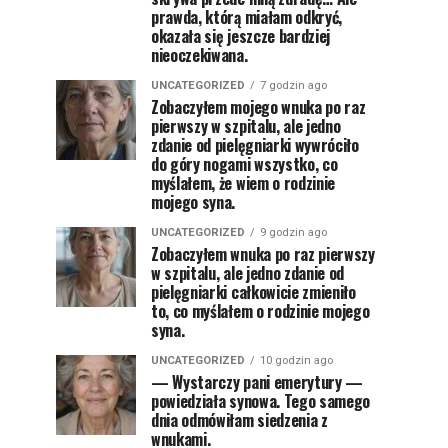
prawda, którą miałam odkryć,
okazała się jeszcze bardziej
nieoczekiwana.
UNCATEGORIZED
7 godzin ago
Zobaczyłem mojego wnuka po raz
pierwszy w szpitalu, ale jedno
zdanie od pielęgniarki wywróciło
do góry nogami wszystko, co
myślałem, że wiem o rodzinie
mojego syna.
UNCATEGORIZED
9 godzin ago
Zobaczyłem wnuka po raz pierwszy
w szpitalu, ale jedno zdanie od
pielęgniarki całkowicie zmieniło
to, co myślałem o rodzinie mojego
syna.
UNCATEGORIZED
10 godzin ago
— Wystarczy pani emerytury —
powiedziała synowa. Tego samego
dnia odmówiłam siedzenia z
wnukami.