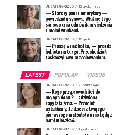
UNCATEGORIZED
12 godzin ago
— Starczy pani z emerytury —
powiedziała synowa. Właśnie tego
samego dnia odmówiłam siedzenia
z moimi wnukami.
UNCATEGORIZED
13 godzin ago
— Proszę wziąć kotka, — prosiła
kobieta na targu. Przechodzień
zaskoczył swoim zachowaniem.
LATEST
POPULAR
VIDEOS
UNCATEGORIZED
21 minut ago
— Kogo przyprowadziłeś do
mojego domu? – zdziwiona
zapytała żona. – Przecież
ustaliliśmy, że dzieci z twojego
pierwszego małżeństwa nie będą z
nami mieszkać.
UNCATEGORIZED
1 godzinę ago