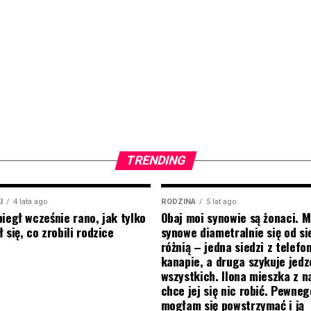
TRENDING
I
4 lata ago
RODZINA
5 lat ago
biegł wcześnie rano, jak tylko
Obaj moi synowie są żonaci. M
 się, co zrobili rodzice
synowe diametralnie się od si
różnią – jedna siedzi z telef
kanapie, a druga szykuje jedz
wszystkich. Ilona mieszka z na
chce jej się nic robić. Pewneg
mogłam się powstrzymać i ją