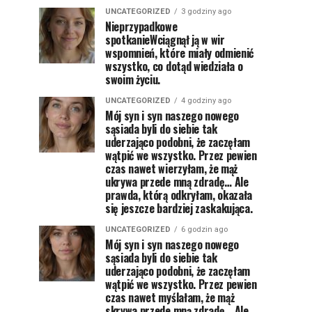
UNCATEGORIZED
3 godziny ago
Nieprzypadkowe
spotkanieWciągnął ją w wir
wspomnień, które miały odmienić
wszystko, co dotąd wiedziała o
swoim życiu.
UNCATEGORIZED
4 godziny ago
Mój syn i syn naszego nowego
sąsiada byli do siebie tak
uderzająco podobni, że zaczęłam
wątpić we wszystko. Przez pewien
czas nawet wierzyłam, że mąż
ukrywa przede mną zdradę… Ale
prawda, którą odkryłam, okazała
się jeszcze bardziej zaskakująca.
UNCATEGORIZED
6 godzin ago
Mój syn i syn naszego nowego
sąsiada byli do siebie tak
uderzająco podobni, że zaczęłam
wątpić we wszystko. Przez pewien
czas nawet myślałam, że mąż
skrywa przede mną zdradę… Ale