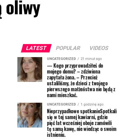
ą oliwy
LATEST
POPULAR
VIDEOS
UNCATEGORIZED
21 minut ago
— Kogo przyprowadziłeś do
mojego domu? – zdziwiona
zapytała żona. – Przecież
ustaliliśmy, że dzieci z twojego
pierwszego małżeństwa nie będą z
nami mieszkać.
UNCATEGORIZED
1 godzinę ago
Nieprzypadkowe spotkanieSpotkali
się w tej samej kawiarni, gdzie
pięć lat wcześniej oboje zamówili
tę samą kawę, nie wiedząc o swoim
istnieniu.