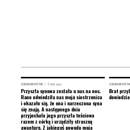
CIEKAWOSTKI
3 lata ago
CIEKAWOSTK
Przyszła synowa została u nas na noc.
Brat przy
Rano odwiedziła nas moja siostrzenica
dowiedział
i okazało się, że ona i narzeczona syna
się znają. A następnego dnia
przyjechała jego przyszła teściowa
razem z córką i urządziły straszną
awanturę. Z jakiegoś powodu moja