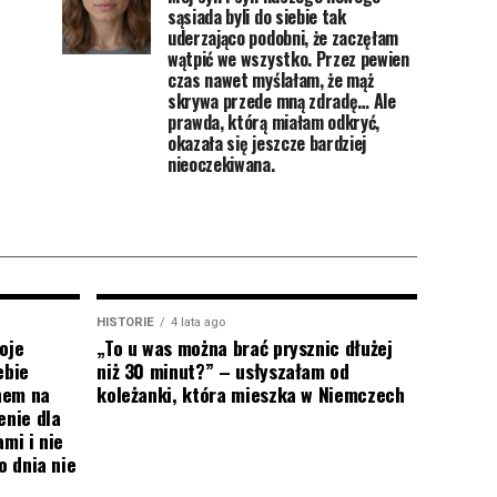
sąsiada byli do siebie tak
uderzająco podobni, że zaczęłam
wątpić we wszystko. Przez pewien
czas nawet myślałam, że mąż
skrywa przede mną zdradę… Ale
prawda, którą miałam odkryć,
okazała się jeszcze bardziej
nieoczekiwana.
HISTORIE
4 lata ago
oje
„To u was można brać prysznic dłużej
ebie
niż 30 minut?” – usłyszałam od
onem na
koleżanki, która mieszka w Niemczech
enie dla
mi i nie
o dnia nie