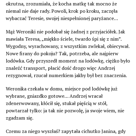
okrutna, zrozumiała, że kocha matkę tak mocno że
niemal nie daje rady. Powoli, krok po kroku, zaczęła
wybaczać Teresie, swojej niespełnionej paryżance…
Mąż Weroniki nie podobał się żadnej z przyjaciółek. Jak
mawiała Teresa, „miękko ściele, twardo śpi się z nim”.
Wygodny, wyrachowany, z wszystkim zwlekał, obiecywał.
Nowe firany do pokoju? Tak, potrzeba, ale najpierw
lodówka. Gdy przyszedł moment na lodówkę, ciężko było
znaleźć transport, płacić dość drogo więc Andrzej
rezygnował, rzucał numerkiem jakby był bez znaczenia.
Weronika czekała w domu, miejsce pod lodówkę już
wybrane, gniazdko gotowe… Andrzej wracał
zdenerwowany, kłócił się, stukał pięścią w stół,
powtarzał tylko: ja tak nie pozwolę, ja swoje wiem, nie
zgadzam się.
Czemu za niego wyszłaś? zapytała cichutko Janina, gdy