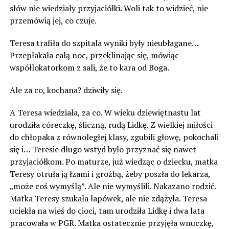
słów nie wiedziały przyjaciółki. Woli tak to widzieć, nie
przemówią jej, co czuje.
Teresa trafiła do szpitala wyniki były nieubłagane…
Przepłakała całą noc, przeklinając się, mówiąc
współlokatorkom z sali, że to kara od Boga.
Ale za co, kochana? dziwiły się.
A Teresa wiedziała, za co. W wieku dziewiętnastu lat
urodziła córeczkę, śliczną, rudą Lidkę. Z wielkiej miłości
do chłopaka z równoległej klasy, zgubili głowę, pokochali
się i… Teresie długo wstyd było przyznać się nawet
przyjaciółkom. Po maturze, już wiedząc o dziecku, matka
Teresy otruła ją łzami i groźbą, żeby poszła do lekarza,
„może coś wymyślą”. Ale nie wymyślili. Nakazano rodzić.
Matka Teresy szukała łapówek, ale nie zdążyła. Teresa
uciekła na wieś do cioci, tam urodziła Lidkę i dwa lata
pracowała w PGR. Matka ostatecznie przyjęła wnuczkę,