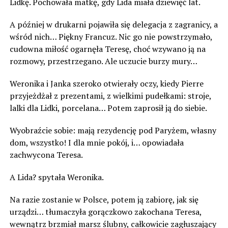
Lidkę. Pochowała matkę, gdy Lida miała dziewięć lat.
A później w drukarni pojawiła się delegacja z zagranicy, a
wśród nich… Piękny Francuz. Nic go nie powstrzymało,
cudowna miłość ogarnęła Teresę, choć wzywano ją na
rozmowy, przestrzegano. Ale uczucie burzy mury…
Weronika i Janka szeroko otwierały oczy, kiedy Pierre
przyjeżdżał z prezentami, z wielkimi pudełkami: stroje,
lalki dla Lidki, porcelana… Potem zaprosił ją do siebie.
Wyobraźcie sobie: mają rezydencję pod Paryżem, własny
dom, wszystko! I dla mnie pokój, i… opowiadała
zachwycona Teresa.
A Lida? spytała Weronika.
Na razie zostanie w Polsce, potem ją zabiorę, jak się
urządzi… tłumaczyła gorączkowo zakochana Teresa,
wewnątrz brzmiał marsz ślubny, całkowicie zagłuszający