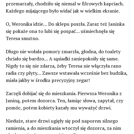
przemarzały, chodziło się niemal w filcowych kapciach.
Każdego mijającego było widać jak w wielkim ekranie.
O, Weronika idzie… Do sklepu poszła. Zaraz też Janinka
się pokaże ona to lubi się pospać… uśmiechnęła się
Teresa smutno.
Długo nie wołała pomocy zmarzła, głodna, do toalety
chciało się bardzo… A sąsiadki zaniepokoiły się same.
Nigdy to się nie zdarza, żeby Teresa nie włączyła rano
radia czy płyty… Zawsze wstawała wcześnie bez budzika,
miała jakby w środku precyzyjny zegar!
Zaczęli dobijać się do mieszkania. Pierwsza Weronika z
Janiną, potem dozorca. Ten, łamiąc słowa, zapytał, czy
pomóc, potem kobiety kazały mu wyważyć drzwi.
Nieduże, stare drzwi ugięły się pod naporem silnego
ramienia, a do mieszkania wtoczył się dozorca, za nim