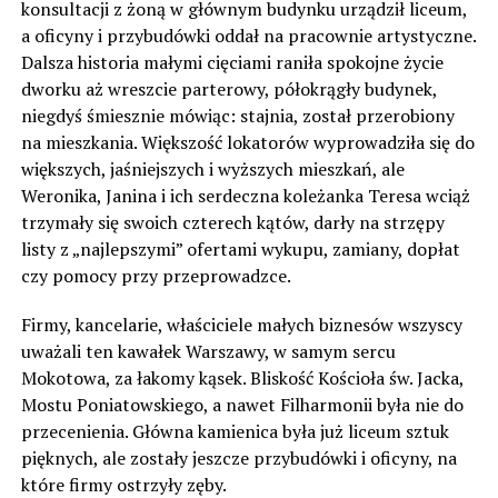
konsultacji z żoną w głównym budynku urządził liceum,
a oficyny i przybudówki oddał na pracownie artystyczne.
Dalsza historia małymi cięciami raniła spokojne życie
dworku aż wreszcie parterowy, półokrągły budynek,
niegdyś śmiesznie mówiąc: stajnia, został przerobiony
na mieszkania. Większość lokatorów wyprowadziła się do
większych, jaśniejszych i wyższych mieszkań, ale
Weronika, Janina i ich serdeczna koleżanka Teresa wciąż
trzymały się swoich czterech kątów, darły na strzępy
listy z „najlepszymi” ofertami wykupu, zamiany, dopłat
czy pomocy przy przeprowadzce.
Firmy, kancelarie, właściciele małych biznesów wszyscy
uważali ten kawałek Warszawy, w samym sercu
Mokotowa, za łakomy kąsek. Bliskość Kościoła św. Jacka,
Mostu Poniatowskiego, a nawet Filharmonii była nie do
przecenienia. Główna kamienica była już liceum sztuk
pięknych, ale zostały jeszcze przybudówki i oficyny, na
które firmy ostrzyły zęby.