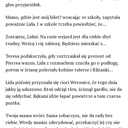
głos przyjaciółek.
Mamo, gdzie jest mój bilet? wracając ze szkoły, zapytała
poważnie Lida. I w szkole trzeba powiedzieć, że…
Zostajesz, Liduś. Na razie wyjazd jest dla ciebie zbyt
trudny. Wrócę i cię zabiorę. Będziesz mieszkać z…
Teresa podskoczyła, gdy roztrzaskał się prezent od
Pierrea wazon. Lida z rozmachem rzuciła go o podłogę,
potem w ścianę poleciały kolejne talerze i filiżanki…
Lida później przyznała się cioci Weronice, że tego dnia
jakby ją uduszono. Ktoś odciął tlen, ścisnął gardło, nie da
się oddychać. Rękami idzie łapać powietrze a tam czarna
pustka.
Twoja mama wróci. Sama zobaczysz, nie da rady bez
ciebie. Wtedy musisz zdecydować, przebaczyć jej czy nie