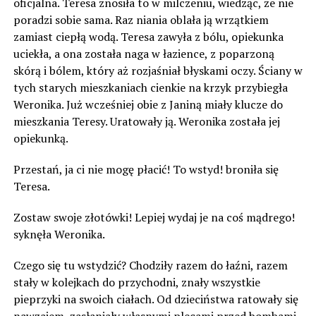
oficjalna. Teresa znosiła to w milczeniu, wiedząc, że nie
poradzi sobie sama. Raz niania oblała ją wrzątkiem
zamiast ciepłą wodą. Teresa zawyła z bólu, opiekunka
uciekła, a ona została naga w łazience, z poparzoną
skórą i bólem, który aż rozjaśniał błyskami oczy. Ściany w
tych starych mieszkaniach cienkie na krzyk przybiegła
Weronika. Już wcześniej obie z Janiną miały klucze do
mieszkania Teresy. Uratowały ją. Weronika została jej
opiekunką.
Przestań, ja ci nie mogę płacić! To wstyd! broniła się
Teresa.
Zostaw swoje złotówki! Lepiej wydaj je na coś mądrego!
syknęła Weronika.
Czego się tu wstydzić? Chodziły razem do łaźni, razem
stały w kolejkach do przychodni, znały wszystkie
pieprzyki na swoich ciałach. Od dzieciństwa ratowały się