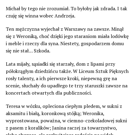
Michał by tego nie zrozumiał. To byłoby jak zdrada. I tak
czuję się winna wobec Andrzeja.
Ten mężczyzna wyjechał z Warszawy na zawsze. Minął
się z Weroniką, choć dzięki jego staraniom miała lodówkę
i meble i rzeczy dla syna. Niestety, gospodarzem domu
się nie stał… Szkoda.
Lata mijały, sąsiadki się starzały, dom z lipami przy
półokrągłym dziedzińcu także. W Liceum Sztuk Pięknych
rosły talenty, a ich pierwsze kroki, niepewną grę na
scenie, słuchały do upadłego te trzy staruszki zawsze na
koncertach otwartych dla publiczności.
Teresa w wózku, opleciona ciepłym pledem, w sukni z
aksamitu i białą, koronkową stójką; Weronika,
wyprostowana, poważna, w ciemno-czekoladowej sukni
z pasem z koralików; Janina raczej za towarzystwo,