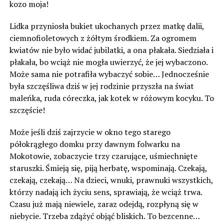
kozo moja!
Lidka przyniosła bukiet ukochanych przez matkę dalii,
ciemnofioletowych z żółtym środkiem. Za ogromem
kwiatów nie było widać jubilatki, a ona płakała. Siedziała i
płakała, bo wciąż nie mogła uwierzyć, że jej wybaczono.
Może sama nie potrafiła wybaczyć sobie… Jednocześnie
była szczęśliwa dziś w jej rodzinie przyszła na świat
maleńka, ruda córeczka, jak kotek w różowym kocyku. To
szczęście!
Może jeśli dziś zajrzycie w okno tego starego
półokrągłego domku przy dawnym folwarku na
Mokotowie, zobaczycie trzy czarujące, uśmiechnięte
staruszki. Śmieją się, piją herbatę, wspominają. Czekają,
czekają, czekają… Na dzieci, wnuki, prawnuki wszystkich,
którzy nadają ich życiu sens, sprawiają, że wciąż trwa.
Czasu już mają niewiele, zaraz odejdą, rozpłyną się w
niebycie. Trzeba zdążyć objąć bliskich. To bezcenne…