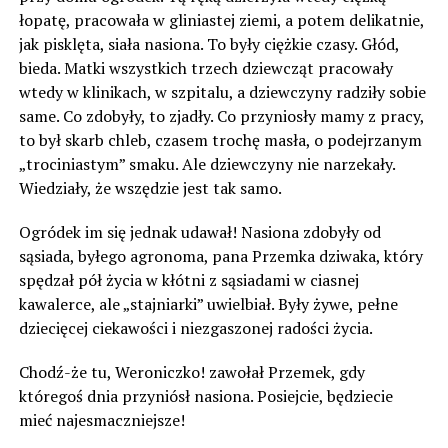
łopatę, pracowała w gliniastej ziemi, a potem delikatnie,
jak pisklęta, siała nasiona. To były ciężkie czasy. Głód,
bieda. Matki wszystkich trzech dziewcząt pracowały
wtedy w klinikach, w szpitalu, a dziewczyny radziły sobie
same. Co zdobyły, to zjadły. Co przyniosły mamy z pracy,
to był skarb chleb, czasem trochę masła, o podejrzanym
„trociniastym” smaku. Ale dziewczyny nie narzekały.
Wiedziały, że wszędzie jest tak samo.
Ogródek im się jednak udawał! Nasiona zdobyły od
sąsiada, byłego agronoma, pana Przemka dziwaka, który
spędzał pół życia w kłótni z sąsiadami w ciasnej
kawalerce, ale „stajniarki” uwielbiał. Były żywe, pełne
dziecięcej ciekawości i niezgaszonej radości życia.
Chodź-że tu, Weroniczko! zawołał Przemek, gdy
któregoś dnia przyniósł nasiona. Posiejcie, będziecie
mieć najesmaczniejsze!