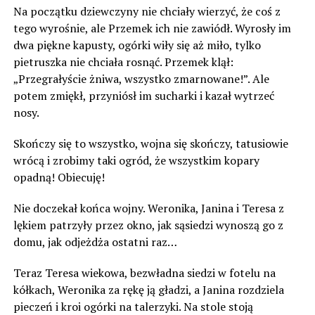
Na początku dziewczyny nie chciały wierzyć, że coś z
tego wyrośnie, ale Przemek ich nie zawiódł. Wyrosły im
dwa piękne kapusty, ogórki wiły się aż miło, tylko
pietruszka nie chciała rosnąć. Przemek klął:
„Przegrałyście żniwa, wszystko zmarnowane!”. Ale
potem zmiękł, przyniósł im sucharki i kazał wytrzeć
nosy.
Skończy się to wszystko, wojna się skończy, tatusiowie
wrócą i zrobimy taki ogród, że wszystkim kopary
opadną! Obiecuję!
Nie doczekał końca wojny. Weronika, Janina i Teresa z
lękiem patrzyły przez okno, jak sąsiedzi wynoszą go z
domu, jak odjeżdża ostatni raz…
Teraz Teresa wiekowa, bezwładna siedzi w fotelu na
kółkach, Weronika za rękę ją gładzi, a Janina rozdziela
pieczeń i kroi ogórki na talerzyki. Na stole stoją