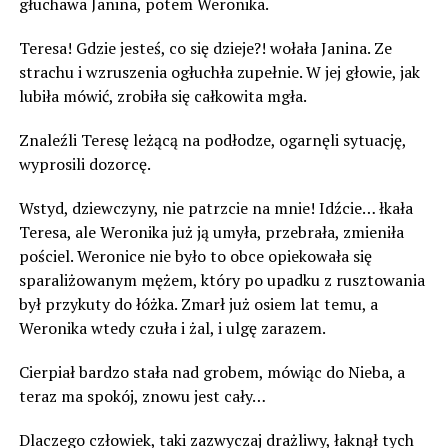
głuchawa Janina, potem Weronika.
Teresa! Gdzie jesteś, co się dzieje?! wołała Janina. Ze
strachu i wzruszenia ogłuchła zupełnie. W jej głowie, jak
lubiła mówić, zrobiła się całkowita mgła.
Znaleźli Teresę leżącą na podłodze, ogarnęli sytuację,
wyprosili dozorcę.
Wstyd, dziewczyny, nie patrzcie na mnie! Idźcie… łkała
Teresa, ale Weronika już ją umyła, przebrała, zmieniła
pościel. Weronice nie było to obce opiekowała się
sparaliżowanym mężem, który po upadku z rusztowania
był przykuty do łóżka. Zmarł już osiem lat temu, a
Weronika wtedy czuła i żal, i ulgę zarazem.
Cierpiał bardzo stała nad grobem, mówiąc do Nieba, a
teraz ma spokój, znowu jest cały…
Dlaczego człowiek, taki zazwyczaj drażliwy, łaknął tych