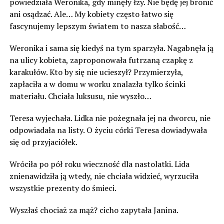
powiedziała Weronika, gdy minęły łzy. Nie będę jej bronić
ani osądzać. Ale… My kobiety często łatwo się
fascynujemy lepszym światem to nasza słabość…
Weronika i sama się kiedyś na tym sparzyła. Nagabnęła ją
na ulicy kobieta, zaproponowała futrzaną czapkę z
karakułów. Kto by się nie ucieszył? Przymierzyła,
zapłaciła a w domu w worku znalazła tylko ścinki
materiału. Chciała luksusu, nie wyszło…
Teresa wyjechała. Lidka nie pożegnała jej na dworcu, nie
odpowiadała na listy. O życiu córki Teresa dowiadywała
się od przyjaciółek.
Wróciła po pół roku wieczność dla nastolatki. Lida
znienawidziła ją wtedy, nie chciała widzieć, wyrzuciła
wszystkie prezenty do śmieci.
Wyszłaś chociaż za mąż? cicho zapytała Janina.