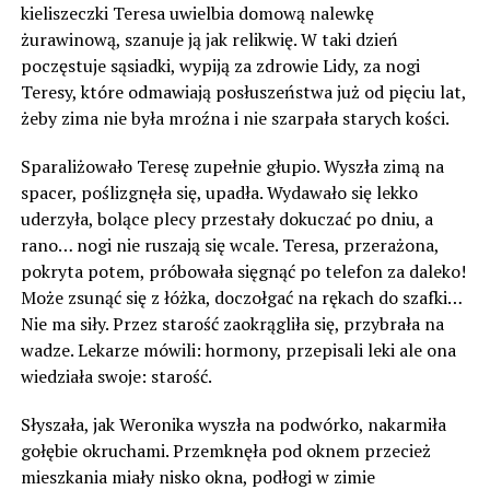
kieliszeczki Teresa uwielbia domową nalewkę
żurawinową, szanuje ją jak relikwię. W taki dzień
poczęstuje sąsiadki, wypiją za zdrowie Lidy, za nogi
Teresy, które odmawiają posłuszeństwa już od pięciu lat,
żeby zima nie była mroźna i nie szarpała starych kości.
Sparaliżowało Teresę zupełnie głupio. Wyszła zimą na
spacer, poślizgnęła się, upadła. Wydawało się lekko
uderzyła, bolące plecy przestały dokuczać po dniu, a
rano… nogi nie ruszają się wcale. Teresa, przerażona,
pokryta potem, próbowała sięgnąć po telefon za daleko!
Może zsunąć się z łóżka, doczołgać na rękach do szafki…
Nie ma siły. Przez starość zaokrągliła się, przybrała na
wadze. Lekarze mówili: hormony, przepisali leki ale ona
wiedziała swoje: starość.
Słyszała, jak Weronika wyszła na podwórko, nakarmiła
gołębie okruchami. Przemknęła pod oknem przecież
mieszkania miały nisko okna, podłogi w zimie