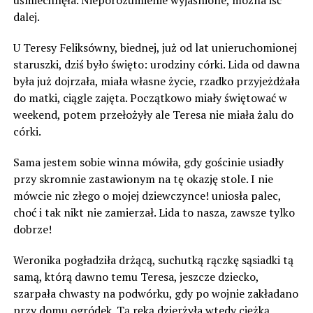
uśmiechnęła. Nieporozumienie wyjaśnione, można iść
dalej.
U Teresy Feliksówny, biednej, już od lat unieruchomionej
staruszki, dziś było święto: urodziny córki. Lida od dawna
była już dojrzała, miała własne życie, rzadko przyjeżdżała
do matki, ciągle zajęta. Początkowo miały świętować w
weekend, potem przełożyły ale Teresa nie miała żalu do
córki.
Sama jestem sobie winna mówiła, gdy gościnie usiadły
przy skromnie zastawionym na tę okazję stole. I nie
mówcie nic złego o mojej dziewczynce! uniosła palec,
choć i tak nikt nie zamierzał. Lida to nasza, zawsze tylko
dobrze!
Weronika pogładziła drżącą, suchutką rączkę sąsiadki tą
samą, którą dawno temu Teresa, jeszcze dziecko,
szarpała chwasty na podwórku, gdy po wojnie zakładano
przy domu ogródek. Tą ręką dzierżyła wtedy ciężką