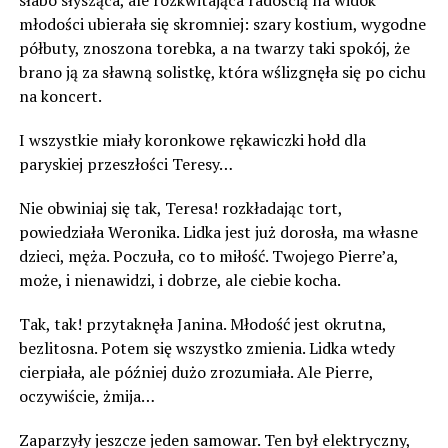
słabo słysząca, ale rozkwitająca radością na widok
młodości ubierała się skromniej: szary kostium, wygodne
półbuty, znoszona torebka, a na twarzy taki spokój, że
brano ją za sławną solistkę, która wślizgnęła się po cichu
na koncert.
I wszystkie miały koronkowe rękawiczki hołd dla
paryskiej przeszłości Teresy…
Nie obwiniaj się tak, Teresa! rozkładając tort,
powiedziała Weronika. Lidka jest już dorosła, ma własne
dzieci, męża. Poczuła, co to miłość. Twojego Pierre’a,
może, i nienawidzi, i dobrze, ale ciebie kocha.
Tak, tak! przytaknęła Janina. Młodość jest okrutna,
bezlitosna. Potem się wszystko zmienia. Lidka wtedy
cierpiała, ale później dużo zrozumiała. Ale Pierre,
oczywiście, żmija…
Zaparzyły jeszcze jeden samowar. Ten był elektryczny,