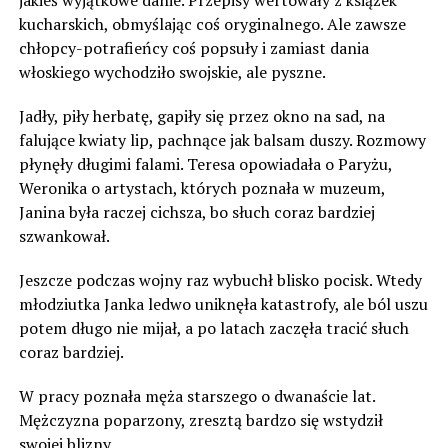
jakieś wyjątkowe danie. Przepisy wertowały z książek
kucharskich, obmyślając coś oryginalnego. Ale zawsze
chłopcy-potrafieńcy coś popsuły i zamiast dania
włoskiego wychodziło swojskie, ale pyszne.
Jadły, piły herbatę, gapiły się przez okno na sad, na
falujące kwiaty lip, pachnące jak balsam duszy. Rozmowy
płynęły długimi falami. Teresa opowiadała o Paryżu,
Weronika o artystach, których poznała w muzeum,
Janina była raczej cichsza, bo słuch coraz bardziej
szwankował.
Jeszcze podczas wojny raz wybuchł blisko pocisk. Wtedy
młodziutka Janka ledwo uniknęła katastrofy, ale ból uszu
potem długo nie mijał, a po latach zaczęła tracić słuch
coraz bardziej.
W pracy poznała męża starszego o dwanaście lat.
Mężczyzna poparzony, zresztą bardzo się wstydził
swojej blizny.