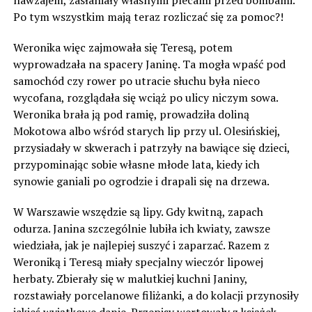
nawzajem, zasłaniały własnymi plecami przed bombami.
Po tym wszystkim mają teraz rozliczać się za pomoc?!
Weronika więc zajmowała się Teresą, potem
wyprowadzała na spacery Janinę. Ta mogła wpaść pod
samochód czy rower po utracie słuchu była nieco
wycofana, rozglądała się wciąż po ulicy niczym sowa.
Weronika brała ją pod ramię, prowadziła doliną
Mokotowa albo wśród starych lip przy ul. Olesińskiej,
przysiadały w skwerach i patrzyły na bawiące się dzieci,
przypominając sobie własne młode lata, kiedy ich
synowie ganiali po ogrodzie i drapali się na drzewa.
W Warszawie wszędzie są lipy. Gdy kwitną, zapach
odurza. Janina szczególnie lubiła ich kwiaty, zawsze
wiedziała, jak je najlepiej suszyć i zaparzać. Razem z
Weroniką i Teresą miały specjalny wieczór lipowej
herbaty. Zbierały się w malutkiej kuchni Janiny,
rozstawiały porcelanowe filiżanki, a do kolacji przynosiły