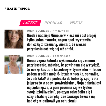
RELATED TOPICS:
LATEST
POPULAR
VIDEOS
UNCATEGORIZED
4 minuty ago
Bieda i nadziejaMimo że w kieszeni została jej
tylko jedna moneta, na parapet wystawiła
doniczkę z rzeżuchą, wierząc, że wiosna
przyniesie coś więcej niż chłód.
UNCATEGORIZED
1 godzinę ago
Nieuprzejma kobieta wyśmiewała się ze mnie
przy basenie, mówiąc, że powinnam się wstydzić,
że noszę kostium kąpielowy w tym wieku – To, co
potem zrobiła moja 6-letnia wnuczka, sprawiło,
że zadrżałaMała podeszła do kobiety, spojrzała
jej prosto w oczy i powiedziała: „Moja babcia jest
najpiękniejsza, a pani powinna się wstydzić
swojej złośliwości”, po czym odwróciła się i
wzięła babcię za rękę, zostawiając bezczelną
kobietę w całkowitym osłupieniu.