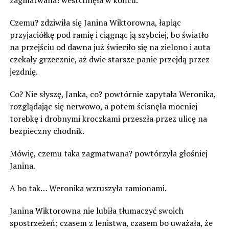
zagmatwana! westchnęła w końcu.
Czemu? zdziwiła się Janina Wiktorowna, łapiąc
przyjaciółkę pod ramię i ciągnąc ją szybciej, bo światło
na przejściu od dawna już świeciło się na zielono i auta
czekały grzecznie, aż dwie starsze panie przejdą przez
jezdnię.
Co? Nie słyszę, Janka, co? powtórnie zapytała Weronika,
rozglądając się nerwowo, a potem ścisnęła mocniej
torebkę i drobnymi kroczkami przeszła przez ulicę na
bezpieczny chodnik.
Mówię, czemu taka zagmatwana? powtórzyła głośniej
Janina.
A bo tak… Weronika wzruszyła ramionami.
Janina Wiktorowna nie lubiła tłumaczyć swoich
spostrzeżeń; czasem z lenistwa, czasem bo uważała, że