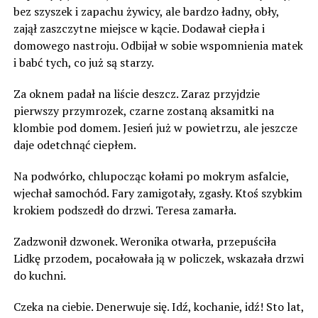
bez szyszek i zapachu żywicy, ale bardzo ładny, obły,
zajął zaszczytne miejsce w kącie. Dodawał ciepła i
domowego nastroju. Odbijał w sobie wspomnienia matek
i babć tych, co już są starzy.
Za oknem padał na liście deszcz. Zaraz przyjdzie
pierwszy przymrozek, czarne zostaną aksamitki na
klombie pod domem. Jesień już w powietrzu, ale jeszcze
daje odetchnąć ciepłem.
Na podwórko, chlupocząc kołami po mokrym asfalcie,
wjechał samochód. Fary zamigotały, zgasły. Ktoś szybkim
krokiem podszedł do drzwi. Teresa zamarła.
Zadzwonił dzwonek. Weronika otwarła, przepuściła
Lidkę przodem, pocałowała ją w policzek, wskazała drzwi
do kuchni.
Czeka na ciebie. Denerwuje się. Idź, kochanie, idź! Sto lat,