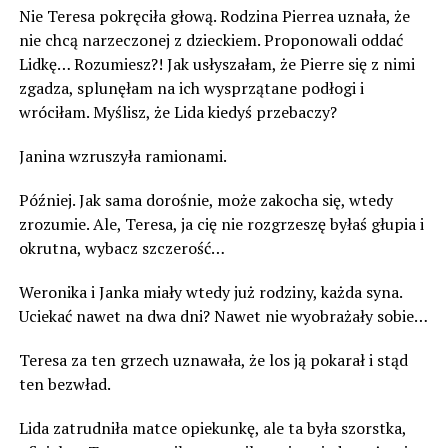
Nie Teresa pokręciła głową. Rodzina Pierrea uznała, że
nie chcą narzeczonej z dzieckiem. Proponowali oddać
Lidkę… Rozumiesz?! Jak usłyszałam, że Pierre się z nimi
zgadza, splunęłam na ich wysprzątane podłogi i
wróciłam. Myślisz, że Lida kiedyś przebaczy?
Janina wzruszyła ramionami.
Później. Jak sama dorośnie, może zakocha się, wtedy
zrozumie. Ale, Teresa, ja cię nie rozgrzeszę byłaś głupia i
okrutna, wybacz szczerość…
Weronika i Janka miały wtedy już rodziny, każda syna.
Uciekać nawet na dwa dni? Nawet nie wyobrażały sobie…
Teresa za ten grzech uznawała, że los ją pokarał i stąd
ten bezwład.
Lida zatrudniła matce opiekunkę, ale ta była szorstka,