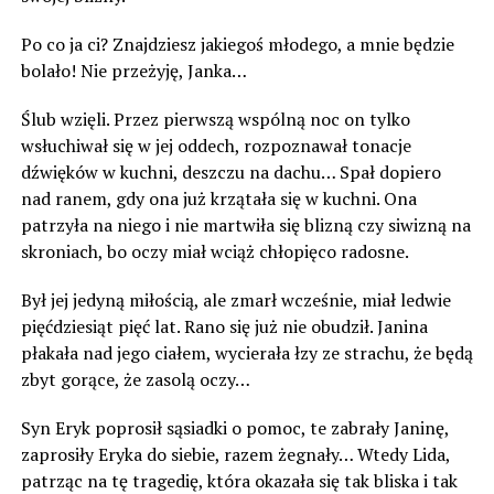
Po co ja ci? Znajdziesz jakiegoś młodego, a mnie będzie
bolało! Nie przeżyję, Janka…
Ślub wzięli. Przez pierwszą wspólną noc on tylko
wsłuchiwał się w jej oddech, rozpoznawał tonacje
dźwięków w kuchni, deszczu na dachu… Spał dopiero
nad ranem, gdy ona już krzątała się w kuchni. Ona
patrzyła na niego i nie martwiła się blizną czy siwizną na
skroniach, bo oczy miał wciąż chłopięco radosne.
Był jej jedyną miłością, ale zmarł wcześnie, miał ledwie
pięćdziesiąt pięć lat. Rano się już nie obudził. Janina
płakała nad jego ciałem, wycierała łzy ze strachu, że będą
zbyt gorące, że zasolą oczy…
Syn Eryk poprosił sąsiadki o pomoc, te zabrały Janinę,
zaprosiły Eryka do siebie, razem żegnały… Wtedy Lida,
patrząc na tę tragedię, która okazała się tak bliska i tak