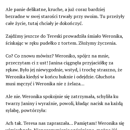
Ale panie delikatne, kruche, a już coraz bardziej
bezradne w swej starości trwały przy swoim. Tu przeżyły
całe życie, tutaj chciały je dokończyć.
Zajdźmy jeszcze do Tereski prowadziła śmiało Weronika,
ściskając w ręku pudełko z tortem. Złożymy życzenia.
Co? Co znowu mówisz? Weroniko, spójrz na mnie,
przeczytam ci z ust! Janina ciągnęła przyjaciółkę za
rękaw. Było jej niewygodnie, wstyd, i trochę straszno, że
Weronika kiedyś w końcu huknie i odejdzie. Głuchota
musi męczyć i Weronika nie z żelaza…
Ale nie. Weronika spokojnie się zatrzymała, schyliła ku
twarzy Janiny i wyraźnie, powoli, kładąc nacisk na każdą
sylabę, powtórzyła:
Ach tak. Teresa nas zapraszała… Pamiętam! Weronika się