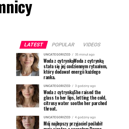
mnicy
LATEST
POPULAR
VIDEOS
UNCATEGORIZED
35 minut ago
Woda z cytrynkąWoda z cytrynką
stała się jej codziennym rytuałem,
który dodawał energii każdego
ranka.
UNCATEGORIZED
3 godziny ago
Woda z cytrynkąShe raised the
glass to her lips, letting the cold,
citrusy water soothe her parched
throat.
UNCATEGORIZED
4 godziny ago
Mój najlepszy przyjaciel poślubił