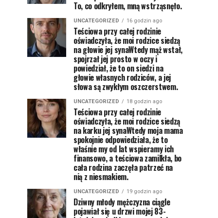
To, co odkryłem, mną wstrząsnęło.
UNCATEGORIZED
16 godzin ago
Teściowa przy całej rodzinie
oświadczyła, że moi rodzice siedzą
na głowie jej synaWtedy mąż wstał,
spojrzał jej prosto w oczy i
powiedział, że to on siedzi na
głowie własnych rodziców, a jej
słowa są zwykłym oszczerstwem.
UNCATEGORIZED
18 godzin ago
Teściowa przy całej rodzinie
oświadczyła, że moi rodzice siedzą
na karku jej synaWtedy moja mama
spokojnie odpowiedziała, że to
właśnie my od lat wspieramy ich
finansowo, a teściowa zamilkła, bo
cała rodzina zaczęła patrzeć na
nią z niesmakiem.
UNCATEGORIZED
19 godzin ago
Dziwny młody mężczyzna ciągle
pojawiał się u drzwi mojej 83-