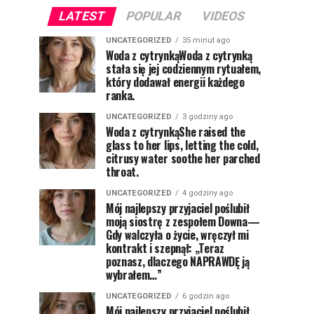
LATEST
POPULAR
VIDEOS
UNCATEGORIZED
35 minut ago
Woda z cytrynkąWoda z cytrynką
stała się jej codziennym rytuałem,
który dodawał energii każdego
ranka.
UNCATEGORIZED
3 godziny ago
Woda z cytrynkąShe raised the
glass to her lips, letting the cold,
citrusy water soothe her parched
throat.
UNCATEGORIZED
4 godziny ago
Mój najlepszy przyjaciel poślubił
moją siostrę z zespołem Downa—
Gdy walczyła o życie, wręczył mi
kontrakt i szepnął: „Teraz
poznasz, dlaczego NAPRAWDĘ ją
wybrałem…”
UNCATEGORIZED
6 godzin ago
Mój najlepszy przyjaciel poślubił