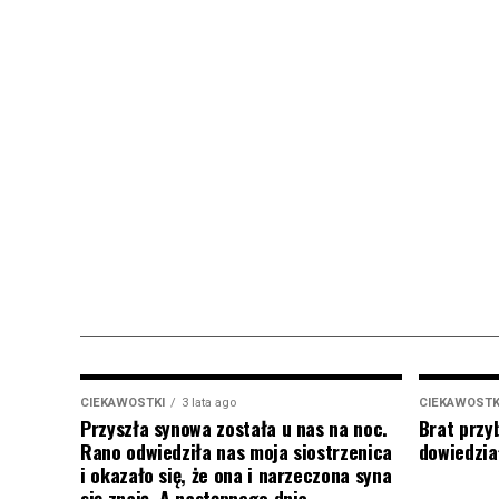
CIEKAWOSTKI
3 lata ago
CIEKAWOSTK
Przyszła synowa została u nas na noc.
Brat przy
Rano odwiedziła nas moja siostrzenica
dowiedział
i okazało się, że ona i narzeczona syna
się znają. A następnego dnia