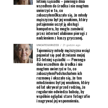
letniej sąsiadki – pewnego dnia
wszedłem do środka i nie mogłem
uwierzyć w to, co
zobaczyłemOkazało się, że młody
mężczyzna był jej wnukiem, który
potajemnie uczył ją obsługi
komputera, by mogła zamówić
przez internet ulubione pierogi z
nadzieniem z kaszy gryczanej.
UNCATEGORIZED
21 godzin ago
Tajemniczy młody mężczyzna wciąż
pojawiał się pod drzwiami mojej
83-letniej sąsiadki — Pewnego
dnia wszedłem do środka i nie
mogłem uwierzyć w to, co
zobaczyłemPodsłuchałem ich
rozmowę i okazało się, że ten
młodzieniec był jej wnukiem, który
od lat ukrywał przed rodziną, że
regularnie odwiedza babcię, by
wspólnie oglądać stare fotografie
i nagrywać jej wspomnienia.