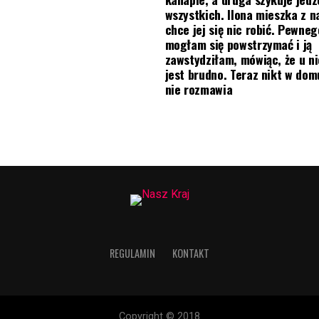
wszystkich. Ilona mieszka z na
chce jej się nic robić. Pewneg
mogłam się powstrzymać i ją
zawstydziłam, mówiąc, że u ni
jest brudno. Teraz nikt w do
nie rozmawia
REGULAMIN
KONTAKT
Copyright © 2018