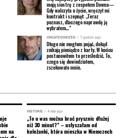
moją siostrę z zespołem Downa—
Gdy walczyła o życie, wręczył mi
kontrakt i szepnął: „Teraz
poznasz, dlaczego naprawdę ją
wybrałem…”
UNCATEGORIZED
7 godzin ago
Długo nie mogłem pojąć, dokąd
znikają pieniądze z karty. W końcu
postanowiłem to prześledzić. To,
czego się dowiedziałem,
zszokowało mnie.
HISTORIE
4 lata ago
oje
„To u was można brać prysznic dłużej
ebie
niż 30 minut?” – usłyszałam od
onem na
koleżanki, która mieszka w Niemczech
enie dla