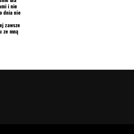
mi i nie
o dnia nie
ej zawsze
mu ze mną