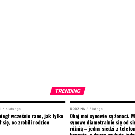
TRENDING
I
4 lata ago
RODZINA
5 lat ago
biegł wcześnie rano, jak tylko
Obaj moi synowie są żonaci. M
 się, co zrobili rodzice
synowe diametralnie się od si
różnią – jedna siedzi z telef
kanapie, a druga szykuje jedz