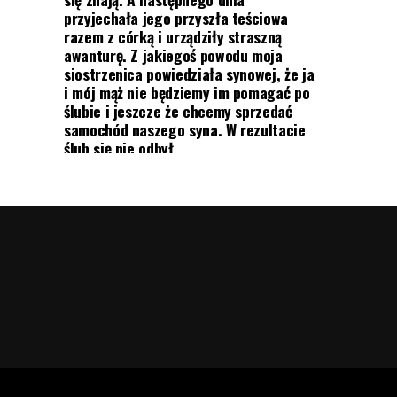
przyjechała jego przyszła teściowa
razem z córką i urządziły straszną
awanturę. Z jakiegoś powodu moja
siostrzenica powiedziała synowej, że ja
i mój mąż nie będziemy im pomagać po
ślubie i jeszcze że chcemy sprzedać
samochód naszego syna. W rezultacie
ślub się nie odbył