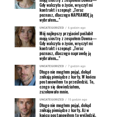
moją siostrę z zespołem Downa—
Gdy walczyła o życie, wręczył mi
kontrakt i szepnął: „Teraz
poznasz, dlaczego NAPRAWDĘ ją
wybrałem…”
UNCATEGORIZED
6 godzin ago
Mój najlepszy przyjaciel poślubił
moją siostrę z zespołem Downa—
Gdy walczyła o życie, wręczył mi
kontrakt i szepnął: „Teraz
poznasz, dlaczego naprawdę ją
wybrałem…”
UNCATEGORIZED
7 godzin ago
Długo nie mogłem pojąć, dokąd
znikają pieniądze z karty. W końcu
postanowiłem to prześledzić. To,
czego się dowiedziałem,
zszokowało mnie.
UNCATEGORIZED
15 godzin ago
Długo nie mogłem pojąć, dokąd
znikają pieniądze z karty. Aż w
końcu postanowiłem to wyśledzić.