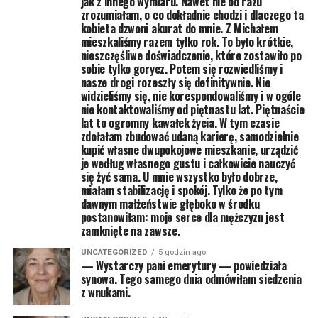
jak z innego wymiaru. Nawet nie od razu
zrozumiałam, o co dokładnie chodzi i dlaczego ta
kobieta dzwoni akurat do mnie. Z Michałem
mieszkaliśmy razem tylko rok. To było krótkie,
nieszczęśliwe doświadczenie, które zostawiło po
sobie tylko gorycz. Potem się rozwiedliśmy i
nasze drogi rozeszły się definitywnie. Nie
widzieliśmy się, nie korespondowaliśmy i w ogóle
nie kontaktowaliśmy od piętnastu lat. Piętnaście
lat to ogromny kawałek życia. W tym czasie
zdołałam zbudować udaną karierę, samodzielnie
kupić własne dwupokojowe mieszkanie, urządzić
je według własnego gustu i całkowicie nauczyć
się żyć sama. U mnie wszystko było dobrze,
miałam stabilizację i spokój. Tylko że po tym
dawnym małżeństwie głęboko w środku
postanowiłam: moje serce dla mężczyzn jest
zamknięte na zawsze.
UNCATEGORIZED
5 godzin ago
— Wystarczy pani emerytury — powiedziała
synowa. Tego samego dnia odmówiłam siedzenia
z wnukami.