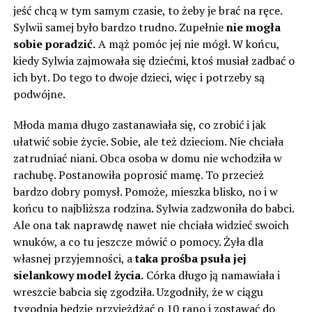
jeść chcą w tym samym czasie, to żeby je brać na ręce.
Sylwii samej było bardzo trudno. Zupełnie
nie mogła
sobie poradzić.
A mąż pomóc jej nie mógł. W końcu,
kiedy Sylwia zajmowała się dziećmi, ktoś musiał zadbać o
ich byt. Do tego to dwoje dzieci, więc i potrzeby są
podwójne.
Młoda mama długo zastanawiała się, co zrobić i jak
ułatwić sobie życie. Sobie, ale też dzieciom. Nie chciała
zatrudniać niani. Obca osoba w domu nie wchodziła w
rachubę. Postanowiła poprosić mamę. To przecież
bardzo dobry pomysł. Pomoże, mieszka blisko, no i w
końcu to najbliższa rodzina. Sylwia zadzwoniła do babci.
Ale ona tak naprawdę nawet nie chciała widzieć swoich
wnuków, a co tu jeszcze mówić o pomocy. Żyła dla
własnej przyjemności, a
taka prośba psuła jej
sielankowy model życia.
Córka długo ją namawiała i
wreszcie babcia się zgodziła. Uzgodniły, że w ciągu
tygodnia będzie przyjeżdżać o 10 rano i zostawać do