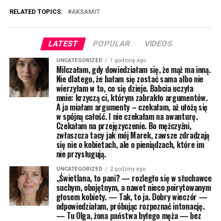
RELATED TOPICS:
AKSAMIT
LATEST
POPULAR
VIDEOS
UNCATEGORIZED
1 godzinę ago
Milczałam, gdy dowiedziałam się, że mąż ma inną.
Nie dlatego, że bałam się zostać sama albo nie
wierzyłam w to, co się dzieje. Babcia uczyła
mnie: krzyczą ci, którym zabrakło argumentów.
A ja miałam argumenty – czekałam, aż ułożą się
w spójną całość. I nie czekałam na awanturę.
Czekałam na przejęzyczenie. Bo mężczyźni,
zwłaszcza tacy jak mój Marek, zawsze zdradzają
się nie o kobietach, ale o pieniądzach, które im
nie przysługują.
UNCATEGORIZED
2 godziny ago
„Świetlana, to pani? — rozległo się w słuchawce
suchym, obojętnym, a nawet nieco poirytowanym
głosem kobiety. — Tak, to ja. Dobry wieczór —
odpowiedziałam, próbując rozpoznać intonację.
— Tu Olga, żona państwa byłego męża — bez