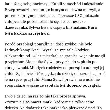
lat, już się sobą nacieszyli. Kupili samochód i mieszkanie.
Przeprowadzili remont, o którym od dawna marzyli, a
potem zapragnęli mieć dzieci. Pierwsze USG pokazało
chłopca, ale potem okazało się, że jest jeszcze
dziewczynka. Sylwia była w ciąży z bliźniakami.
Para
była bardzo szczęśliwa.
Poród przebiegł pomyślnie i dość szybko, nie było
żadnych komplikacji. Wyszli ze szpitala. Rodzice
Aleksandra od 14 lat mieszkali za granicą, więc nie mogli
przyjechać. Ale matka Sylwii przyszła do szpitala po
córkę i wnuki. Młodych rodziców od początku uderzył jej
chłód. Są babcie, które pędzą do dzieci, od razu chcą brać
je na ręce, przytulić. Mama Sylwii prawie na wnuki nie
spojrzała. A wyjście ze szpitala
był dopiero początek.
Dwoje dzieci na raz to nie taka prosta sprawa.
Zrozumieją to nawet matki, które mają tylko jedno
dziecko. Na dodatek taka parka jako pierwsze dzieci. To