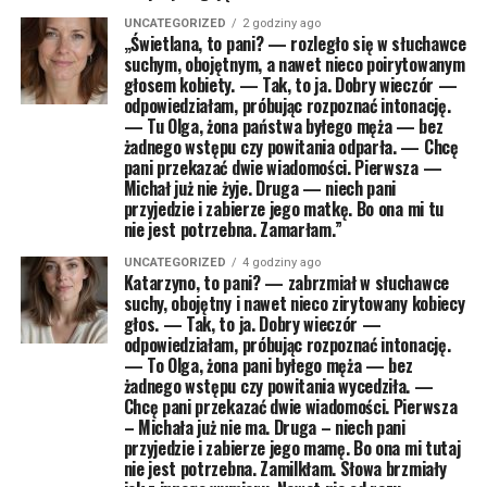
UNCATEGORIZED
2 godziny ago
„Świetlana, to pani? — rozległo się w słuchawce
suchym, obojętnym, a nawet nieco poirytowanym
głosem kobiety. — Tak, to ja. Dobry wieczór —
odpowiedziałam, próbując rozpoznać intonację.
— Tu Olga, żona państwa byłego męża — bez
żadnego wstępu czy powitania odparła. — Chcę
pani przekazać dwie wiadomości. Pierwsza —
Michał już nie żyje. Druga — niech pani
przyjedzie i zabierze jego matkę. Bo ona mi tu
nie jest potrzebna. Zamarłam.”
UNCATEGORIZED
4 godziny ago
Katarzyno, to pani? — zabrzmiał w słuchawce
suchy, obojętny i nawet nieco zirytowany kobiecy
głos. — Tak, to ja. Dobry wieczór —
odpowiedziałam, próbując rozpoznać intonację.
— To Olga, żona pani byłego męża — bez
żadnego wstępu czy powitania wycedziła. —
Chcę pani przekazać dwie wiadomości. Pierwsza
– Michała już nie ma. Druga – niech pani
przyjedzie i zabierze jego mamę. Bo ona mi tutaj
nie jest potrzebna. Zamilkłam. Słowa brzmiały