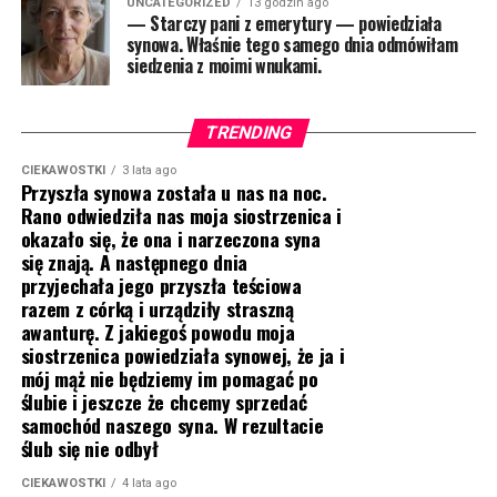
UNCATEGORIZED
13 godzin ago
— Starczy pani z emerytury — powiedziała
synowa. Właśnie tego samego dnia odmówiłam
siedzenia z moimi wnukami.
TRENDING
CIEKAWOSTKI
3 lata ago
Przyszła synowa została u nas na noc.
Rano odwiedziła nas moja siostrzenica i
okazało się, że ona i narzeczona syna
się znają. A następnego dnia
przyjechała jego przyszła teściowa
razem z córką i urządziły straszną
awanturę. Z jakiegoś powodu moja
siostrzenica powiedziała synowej, że ja i
mój mąż nie będziemy im pomagać po
ślubie i jeszcze że chcemy sprzedać
samochód naszego syna. W rezultacie
ślub się nie odbył
CIEKAWOSTKI
4 lata ago