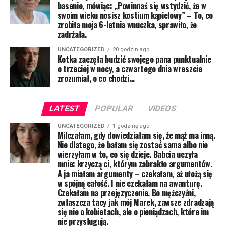
basenie, mówiąc: „Powinnaś się wstydzić, że w
swoim wieku nosisz kostium kąpielowy” – To, co
zrobiła moja 6-letnia wnuczka, sprawiło, że
zadrżała.
UNCATEGORIZED
20 godzin ago
Kotka zaczęła budzić swojego pana punktualnie
o trzeciej w nocy, a czwartego dnia wreszcie
zrozumiał, o co chodzi…
LATEST
POPULAR
VIDEOS
UNCATEGORIZED
1 godzinę ago
Milczałam, gdy dowiedziałam się, że mąż ma inną.
Nie dlatego, że bałam się zostać sama albo nie
wierzyłam w to, co się dzieje. Babcia uczyła
mnie: krzyczą ci, którym zabrakło argumentów.
A ja miałam argumenty – czekałam, aż ułożą się
w spójną całość. I nie czekałam na awanturę.
Czekałam na przejęzyczenie. Bo mężczyźni,
zwłaszcza tacy jak mój Marek, zawsze zdradzają
się nie o kobietach, ale o pieniądzach, które im
nie przysługują.