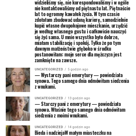
widzieliśmy się, nie korespondowaliśmy i w ogóle
nie kontaktowaliśmy od piętnastu lat. Piętnaście
lat to ogromny kawałek życia. W tym czasie
zdołałam zbudować udaną karierę, samodzielnie
kupić własne dwupokojowe mieszkanie, urządzić
je według własnego gustu i całkowicie nauczyć
się żyć sama. U mnie wszystko było dobrze,
miałam stabilizację i spokój. Tylko że po tym
dawnym małżeństwie głęboko w środku
postanowiłam: moje serce dla mężczyzn jest
zamknięte na zawsze.
UNCATEGORIZED
5 godzin ago
— Wystarczy pani emerytury — powiedziała
synowa. Tego samego dnia odmówiłam siedzenia
z wnukami.
UNCATEGORIZED
13 godzin ago
— Starczy pani z emerytury — powiedziała
synowa. Właśnie tego samego dnia odmówiłam
siedzenia z moimi wnukami.
UNCATEGORIZED
14 godzin ago
Bieda i nadziejaW małym miasteczku na