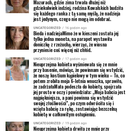
Mazurach, gdzie zima trwała dłużej niż
gdziekolwiek indziej, rodzina Kowalskich budziła
się każdego ranka z tą samą myślą, że nadzieja
jest jedynym, czego nie mogą im odebrać.
UNCATEGORIZED
16 godzin ago
Bieda i nadziejaMimo że w kieszeni została jej
tylko jedna moneta, na parapet wystawiła
doniczkę z rzeżuchą, wierząc, że wiosna
przyniesie coś więcej niż chłód.
UNCATEGORIZED
17 godzin ago
Nieuprzejma kobieta wyśmiewała się ze mnie
przy basenie, mówiąc, że powinnam się wstydzić,
że noszę kostium kąpielowy w tym wieku – To, co
potem zrobiła moja 6-letnia wnuczka, sprawiło,
że zadrżałaMała podeszła do kobiety, spojrzała
jej prosto w oczy i powiedziała: „Moja babcia jest
najpiękniejsza, a pani powinna się wstydzić
swojej złośliwości”, po czym odwróciła się i
wzięła babcię za rękę, zostawiając bezczelną
kobietę w całkowitym osłupieniu.
UNCATEGORIZED
19 godzin ago
Nieuprzejma kobieta drwiła ze mnie przy