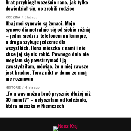
Brat przybiegł wcześnie rano, jak tylko
dowiedział się, co zrobili rodzice
RODZINA
5 lat ago
Obaj moi synowie są żonaci. Moje
synowe diametralnie się od siebie różnią
– jedna siedzi z telefonem na kanapie,
a druga szykuje jedzenie dla
wszystkich. Ilona mieszka z nami i nie
chce jej się nic robić. Pewnego dnia nie
mogłam się powstrzymać i ją
zawstydziłam, mówiąc, że u niej zawsze
jest brudno. Teraz nikt w domu ze mną
nie rozmawia
HISTORIE
4 lata ago
„To u was można brać prysznic dłużej niż
30 minut?” – usłyszałam od koleżanki,
która mieszka w Niemczech