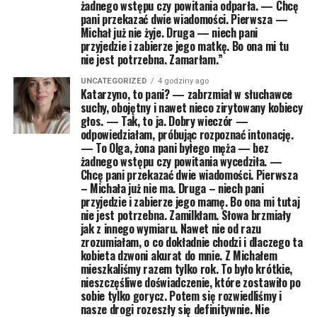
żadnego wstępu czy powitania odparła. — Chcę
pani przekazać dwie wiadomości. Pierwsza —
Michał już nie żyje. Druga — niech pani
przyjedzie i zabierze jego matkę. Bo ona mi tu
nie jest potrzebna. Zamarłam.”
UNCATEGORIZED
4 godziny ago
Katarzyno, to pani? — zabrzmiał w słuchawce
suchy, obojętny i nawet nieco zirytowany kobiecy
głos. — Tak, to ja. Dobry wieczór —
odpowiedziałam, próbując rozpoznać intonację.
— To Olga, żona pani byłego męża — bez
żadnego wstępu czy powitania wycedziła. —
Chcę pani przekazać dwie wiadomości. Pierwsza
– Michała już nie ma. Druga – niech pani
przyjedzie i zabierze jego mamę. Bo ona mi tutaj
nie jest potrzebna. Zamilkłam. Słowa brzmiały
jak z innego wymiaru. Nawet nie od razu
zrozumiałam, o co dokładnie chodzi i dlaczego ta
kobieta dzwoni akurat do mnie. Z Michałem
mieszkaliśmy razem tylko rok. To było krótkie,
nieszczęśliwe doświadczenie, które zostawiło po
sobie tylko gorycz. Potem się rozwiedliśmy i
nasze drogi rozeszły się definitywnie. Nie