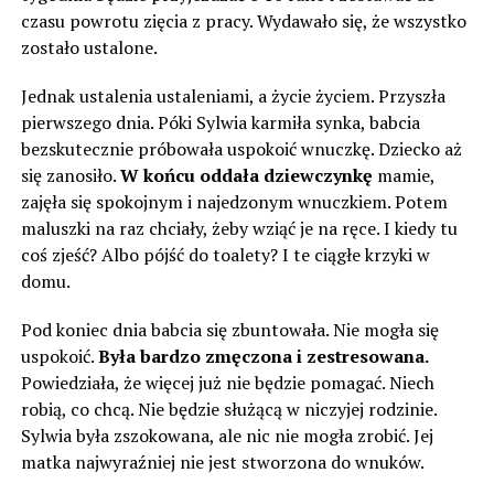
czasu powrotu zięcia z pracy. Wydawało się, że wszystko
zostało ustalone.
Jednak ustalenia ustaleniami, a życie życiem. Przyszła
pierwszego dnia. Póki Sylwia karmiła synka, babcia
bezskutecznie próbowała uspokoić wnuczkę. Dziecko aż
się zanosiło.
W końcu oddała dziewczynkę
mamie,
zajęła się spokojnym i najedzonym wnuczkiem. Potem
maluszki na raz chciały, żeby wziąć je na ręce. I kiedy tu
coś zjeść? Albo pójść do toalety? I te ciągłe krzyki w
domu.
Pod koniec dnia babcia się zbuntowała. Nie mogła się
uspokoić.
Była bardzo zmęczona i zestresowana.
Powiedziała, że więcej ​​już nie będzie pomagać. Niech
robią, co chcą. Nie będzie służącą w niczyjej rodzinie.
Sylwia była zszokowana, ale nic nie mogła zrobić. Jej
matka najwyraźniej nie jest stworzona do wnuków.