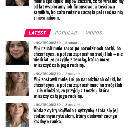
mama spokojnie odpowiedziała, że to właśnie my
od lat wspieramy ich finansowo, a teściowa
zamilkła, bo cała rodzina zaczęła patrzeć na nią
z niesmakiem.
LATEST
POPULAR
VIDEOS
UNCATEGORIZED
5 minut ago
Mąż rzucił mnie zaraz po narodzinach córki, bo
chciał syna, a potem zaprosił na swój ślub – nie
wiedział, że przyjdę z teczką, która może
zniszczyć całą jego rodzinę.
UNCATEGORIZED
2 godziny ago
Mąż zostawił mnie tuż po narodzinach córki, bo
chciał syna, a potem zaprosił mnie na swój ślub
– nie wiedział, że przyjdę z teczką, która
zniszczy całą jego rodzinę.
UNCATEGORIZED
3 godziny ago
Woda z cytrynkąWoda z cytrynką stała się jej
codziennym rytuałem, który dodawał energii
każdego ranka.