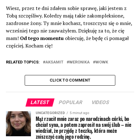
Wiesz, przez te dni zdałem sobie sprawę, jaki jestem z
Tobą szczęśliwy. Koledzy mają takie zakompleksione,
zazdrosne żony. Ty mnie kochasz, troszczysz się o mnie,
wcześniej tego nie zauważyłem. Dziękuję za to, że cię
mam!
Od tego momentu
obiecuję, że będę ci pomagał
częściej. Kocham cię!
RELATED TOPICS:
AKSAMIT
WERONIKA
WOWK
CLICK TO COMMENT
LATEST
POPULAR
VIDEOS
UNCATEGORIZED
5 minut ago
Mąż rzucił mnie zaraz po narodzinach córki, bo
chciał syna, a potem zaprosił na swój ślub – nie
wiedział, że przyjdę z teczką, która może
zniszczyć całą jego rodzinę.