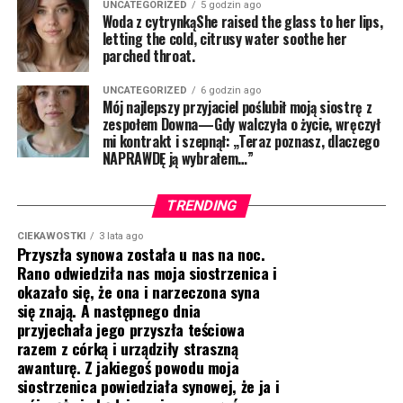
UNCATEGORIZED
5 godzin ago
Woda z cytrynkąShe raised the glass to her lips,
letting the cold, citrusy water soothe her
parched throat.
UNCATEGORIZED
6 godzin ago
Mój najlepszy przyjaciel poślubił moją siostrę z
zespołem Downa—Gdy walczyła o życie, wręczył
mi kontrakt i szepnął: „Teraz poznasz, dlaczego
NAPRAWDĘ ją wybrałem…”
TRENDING
CIEKAWOSTKI
3 lata ago
Przyszła synowa została u nas na noc.
Rano odwiedziła nas moja siostrzenica i
okazało się, że ona i narzeczona syna
się znają. A następnego dnia
przyjechała jego przyszła teściowa
razem z córką i urządziły straszną
awanturę. Z jakiegoś powodu moja
siostrzenica powiedziała synowej, że ja i