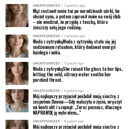
UNCATEGORIZED
2 godziny ago
Mąż zostawił mnie tuż po narodzinach córki, bo
chciał syna, a potem zaprosił mnie na swój ślub
– nie wiedział, że przyjdę z teczką, która
zniszczy całą jego rodzinę.
UNCATEGORIZED
3 godziny ago
Woda z cytrynkąWoda z cytrynką stała się jej
codziennym rytuałem, który dodawał energii
każdego ranka.
UNCATEGORIZED
5 godzin ago
Woda z cytrynkąShe raised the glass to her lips,
letting the cold, citrusy water soothe her
parched throat.
UNCATEGORIZED
6 godzin ago
Mój najlepszy przyjaciel poślubił moją siostrę z
zespołem Downa—Gdy walczyła o życie, wręczył
mi kontrakt i szepnął: „Teraz poznasz, dlaczego
NAPRAWDĘ ją wybrałem…”
UNCATEGORIZED
8 godzin ago
Mój najlepszy przyjaciel poślubił moją siostrę z