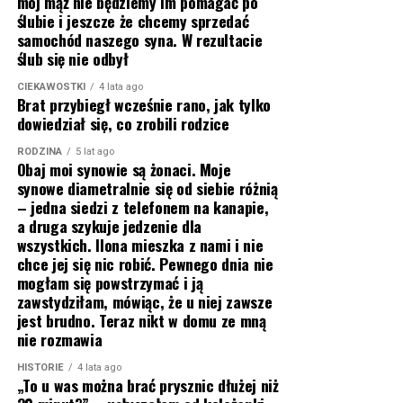
mój mąż nie będziemy im pomagać po
ślubie i jeszcze że chcemy sprzedać
samochód naszego syna. W rezultacie
ślub się nie odbył
CIEKAWOSTKI
4 lata ago
Brat przybiegł wcześnie rano, jak tylko
dowiedział się, co zrobili rodzice
RODZINA
5 lat ago
Obaj moi synowie są żonaci. Moje
synowe diametralnie się od siebie różnią
– jedna siedzi z telefonem na kanapie,
a druga szykuje jedzenie dla
wszystkich. Ilona mieszka z nami i nie
chce jej się nic robić. Pewnego dnia nie
mogłam się powstrzymać i ją
zawstydziłam, mówiąc, że u niej zawsze
jest brudno. Teraz nikt w domu ze mną
nie rozmawia
HISTORIE
4 lata ago
„To u was można brać prysznic dłużej niż