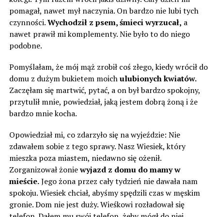
pomagał, nawet mył naczynia. On bardzo nie lubi tych
czynności.
Wychodził z psem, śmieci wyrzucał,
a
nawet prawił mi komplementy. Nie było to do niego
podobne.
Pomyślałam, że mój mąż zrobił coś złego, kiedy wrócił do
domu z dużym bukietem moich
ulubionych kwiatów.
Zaczęłam się martwić, pytać, a on był bardzo spokojny,
przytulił mnie, powiedział, jaką jestem dobrą żoną i że
bardzo mnie kocha.
Opowiedział mi, co zdarzyło się na wyjeździe: Nie
zdawałem sobie z tego sprawy. Nasz Wiesiek, który
mieszka poza miastem, niedawno się ożenił.
Zorganizował żonie
wyjazd z domu do mamy w
mieście.
Jego żona przez cały tydzień nie dawała nam
spokoju. Wiesiek chciał, abyśmy spędzili czas w męskim
gronie. Dom nie jest duży. Wieśkowi rozładował się
telefon. Dałem mu swój telefon, żeby mógł do niej