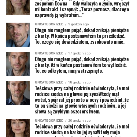
zespołem Downa—Gdy walczyła o życie, wręczył
mi kontrakt i szepnął: „Teraz poznasz, dlaczego
naprawdę ją wybrałem…”
UNCATEGORIZED
9 godzin ago
Długo nie mogłem pojąć, dokąd znikają pieniądze
z karty. W końcu postanowiłem to prześledzić.
To, czego się dowiedziałem, zszokowało mnie.
UNCATEGORIZED
17 godzin ago
Długo nie mogłem pojąć, dokąd znikają pieniądze
z karty. Aż w końcu postanowiłem to wyśledzić.
To, co odkryłem, mną wstrząsnęło.
UNCATEGORIZED
18 godzin ago
Teściowa przy całej rodzinie oświadczyła, że moi
rodzice siedzą na głowie jej synaWtedy mąż
wstał, spojrzał jej prosto w oczy i powiedział, że
to on siedzi na głowie własnych rodziców, a jej
słowa są zwykłym oszczerstwem.
UNCATEGORIZED
20 godzin ago
Teściowa przy całej rodzinie oświadczyła, że moi
rodzice siedzą na karku jej synaWtedy moja