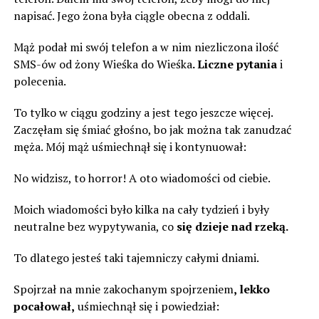
napisać. Jego żona była ciągle obecna z oddali.
Mąż podał mi swój telefon a w nim niezliczona ilość
SMS-ów od żony Wieśka do Wieśka
. Liczne pytania
i
polecenia.
To tylko w ciągu godziny a jest tego jeszcze więcej.
Zaczęłam się śmiać głośno, bo jak można tak zanudzać
męża. Mój mąż uśmiechnął się i kontynuował:
No widzisz, to horror! A oto wiadomości od ciebie.
Moich wiadomości było kilka na cały tydzień i były
neutralne bez wypytywania, co
się dzieje nad rzeką.
To dlatego jesteś taki tajemniczy całymi dniami.
Spojrzał na mnie zakochanym spojrzeniem
, lekko
pocałował,
uśmiechnął się i powiedział: